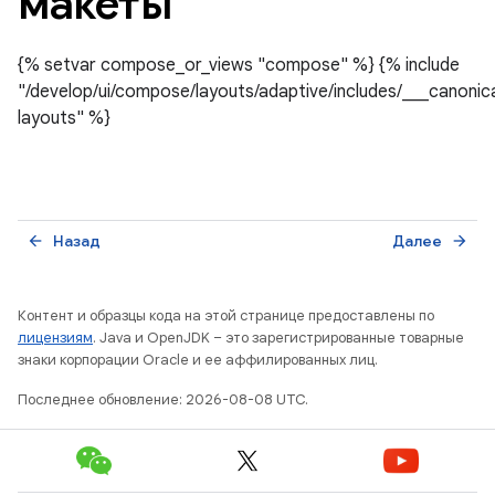
макеты
{% setvar compose_or_views "compose" %} {% include
"/develop/ui/compose/layouts/adaptive/includes/___canonic
layouts" %}
Назад
Далее
arrow_back
arrow_forward
Контент и образцы кода на этой странице предоставлены по
лицензиям
. Java и OpenJDK – это зарегистрированные товарные
знаки корпорации Oracle и ее аффилированных лиц.
Последнее обновление: 2026-08-08 UTC.