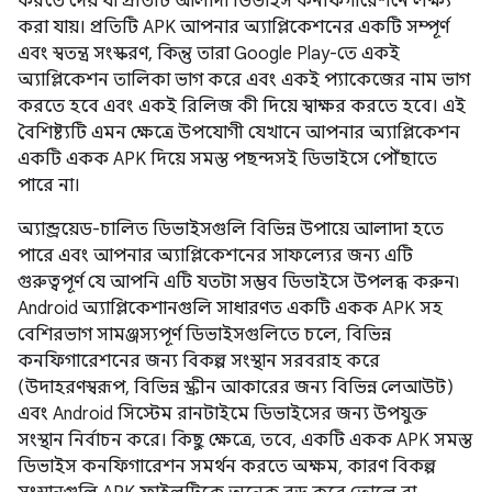
করতে দেয় যা প্রতিটি আলাদা ডিভাইস কনফিগারেশনে লক্ষ্য
করা যায়। প্রতিটি APK আপনার অ্যাপ্লিকেশনের একটি সম্পূর্ণ
এবং স্বতন্ত্র সংস্করণ, কিন্তু তারা Google Play-তে একই
অ্যাপ্লিকেশন তালিকা ভাগ করে এবং একই প্যাকেজের নাম ভাগ
করতে হবে এবং একই রিলিজ কী দিয়ে স্বাক্ষর করতে হবে। এই
বৈশিষ্ট্যটি এমন ক্ষেত্রে উপযোগী যেখানে আপনার অ্যাপ্লিকেশন
একটি একক APK দিয়ে সমস্ত পছন্দসই ডিভাইসে পৌঁছাতে
পারে না।
অ্যান্ড্রয়েড-চালিত ডিভাইসগুলি বিভিন্ন উপায়ে আলাদা হতে
পারে এবং আপনার অ্যাপ্লিকেশনের সাফল্যের জন্য এটি
গুরুত্বপূর্ণ যে আপনি এটি যতটা সম্ভব ডিভাইসে উপলব্ধ করুন৷
Android অ্যাপ্লিকেশানগুলি সাধারণত একটি একক APK সহ
বেশিরভাগ সামঞ্জস্যপূর্ণ ডিভাইসগুলিতে চলে, বিভিন্ন
কনফিগারেশনের জন্য বিকল্প সংস্থান সরবরাহ করে
(উদাহরণস্বরূপ, বিভিন্ন স্ক্রীন আকারের জন্য বিভিন্ন লেআউট)
এবং Android সিস্টেম রানটাইমে ডিভাইসের জন্য উপযুক্ত
সংস্থান নির্বাচন করে। কিছু ক্ষেত্রে, তবে, একটি একক APK সমস্ত
ডিভাইস কনফিগারেশন সমর্থন করতে অক্ষম, কারণ বিকল্প