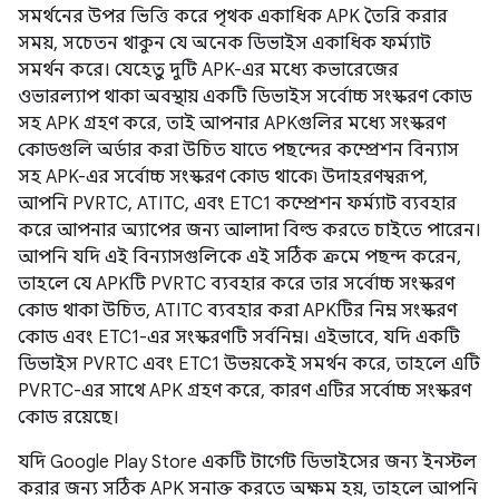
সমর্থনের উপর ভিত্তি করে পৃথক একাধিক APK তৈরি করার
সময়, সচেতন থাকুন যে অনেক ডিভাইস একাধিক ফর্ম্যাট
সমর্থন করে। যেহেতু দুটি APK-এর মধ্যে কভারেজের
ওভারল্যাপ থাকা অবস্থায় একটি ডিভাইস সর্বোচ্চ সংস্করণ কোড
সহ APK গ্রহণ করে, তাই আপনার APKগুলির মধ্যে সংস্করণ
কোডগুলি অর্ডার করা উচিত যাতে পছন্দের কম্প্রেশন বিন্যাস
সহ APK-এর সর্বোচ্চ সংস্করণ কোড থাকে৷ উদাহরণস্বরূপ,
আপনি PVRTC, ATITC, এবং ETC1 কম্প্রেশন ফর্ম্যাট ব্যবহার
করে আপনার অ্যাপের জন্য আলাদা বিল্ড করতে চাইতে পারেন।
আপনি যদি এই বিন্যাসগুলিকে এই সঠিক ক্রমে পছন্দ করেন,
তাহলে যে APKটি PVRTC ব্যবহার করে তার সর্বোচ্চ সংস্করণ
কোড থাকা উচিত, ATITC ব্যবহার করা APKটির নিম্ন সংস্করণ
কোড এবং ETC1-এর সংস্করণটি সর্বনিম্ন। এইভাবে, যদি একটি
ডিভাইস PVRTC এবং ETC1 উভয়কেই সমর্থন করে, তাহলে এটি
PVRTC-এর সাথে APK গ্রহণ করে, কারণ এটির সর্বোচ্চ সংস্করণ
কোড রয়েছে।
যদি Google Play Store একটি টার্গেট ডিভাইসের জন্য ইনস্টল
করার জন্য সঠিক APK সনাক্ত করতে অক্ষম হয়, তাহলে আপনি