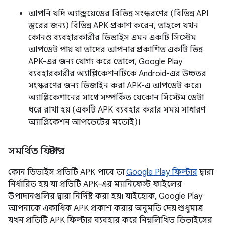
আপনি যদি অ্যান্ড্রয়েডের বিভিন্ন সংস্করণের (বিভিন্ন API
স্তরের জন্য) বিভিন্ন APK প্রকাশ করেন, তাহলে যখন
কোনও ব্যবহারকারীর ডিভাইস এমন একটি সিস্টেম
আপডেট পায় যা তাদের আপনার প্রকাশিত একটি ভিন্ন
APK-এর জন্য যোগ্য করে তোলে, Google Play
ব্যবহারকারীর অ্যাপ্লিকেশনটিকে Android-এর উচ্চতর
সংস্করণের জন্য ডিজাইন করা APK-এ আপডেট করে৷
অ্যাপ্লিকেশানের সাথে সম্পর্কিত যেকোন সিস্টেম ডেটা
ধরে রাখা হয় (একটি APK ব্যবহার করার সময় সাধারণ
অ্যাপ্লিকেশন আপডেটের মতোই)।
সমর্থিত ফিল্টার
কোন ডিভাইস প্রতিটি APK পাবে তা
Google Play ফিল্টার
দ্বারা
নির্ধারিত হয় যা প্রতিটি APK-এর ম্যানিফেস্ট ফাইলের
উপাদানগুলির দ্বারা নির্দিষ্ট করা হয়৷ যাইহোক, Google Play
আপনাকে একাধিক APK প্রকাশ করার অনুমতি দেয় শুধুমাত্র
যখন প্রতিটি APK ফিল্টার ব্যবহার করে নিম্নলিখিত ডিভাইসের