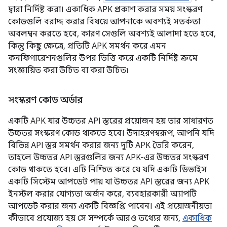
দ্বারা নির্দিষ্ট করা। একাধিক APK প্রকাশ করার সময় সংস্করণ
কোডগুলি বরাদ্দ করার বিষয়ে আপনাকে অবশ্যই সতর্কতা
অবলম্বন করতে হবে, কারণ সেগুলি অবশ্যই আলাদা হতে হবে,
কিন্তু কিছু ক্ষেত্রে, প্রতিটি APK সমর্থন করে এমন
কনফিগারেশনগুলির উপর ভিত্তি করে একটি নির্দিষ্ট ক্রমে
সংজ্ঞায়িত করা উচিত বা করা উচিত৷
সংস্করণ কোড অর্ডার
একটি APK যার উচ্চতর API স্তরের প্রয়োজন হয় তার সাধারণত
উচ্চতর সংস্করণ কোড থাকতে হবে। উদাহরণস্বরূপ, আপনি যদি
বিভিন্ন API স্তর সমর্থন করার জন্য দুটি APK তৈরি করেন,
তাহলে উচ্চতর API স্তরগুলির জন্য APK-এর উচ্চতর সংস্করণ
কোড থাকতে হবে। এটি নিশ্চিত করে যে যদি একটি ডিভাইস
একটি সিস্টেম আপডেট পায় যা উচ্চতর API স্তরের জন্য APK
ইনস্টল করার যোগ্যতা অর্জন করে, ব্যবহারকারী অ্যাপটি
আপডেট করার জন্য একটি বিজ্ঞপ্তি পাবেন। এই প্রয়োজনীয়তা
কীভাবে প্রযোজ্য হয় সে সম্পর্কে আরও তথ্যের জন্য,
একাধিক