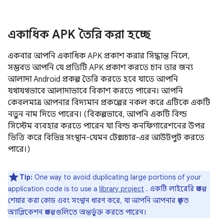
একাধিক APK তৈরি করা হচ্ছে
একবার আপনি একাধিক APK প্রকাশ করার সিদ্ধান্ত নিলে,
সম্ভবত আপনি যে প্রতিটি APK প্রকাশ করতে চান তার জন্য
আলাদা Android প্রকল্প তৈরি করতে হবে যাতে আপনি
যথাযথভাবে আলাদাভাবে বিকাশ করতে পারেন। আপনি
কেবলমাত্র আপনার বিদ্যমান প্রকল্পের নকল করে এটিকে একটি
নতুন নাম দিতে পারেন। (বিকল্পভাবে, আপনি একটি বিল্ড
সিস্টেম ব্যবহার করতে পারেন যা বিল্ড কনফিগারেশনের উপর
ভিত্তি করে বিভিন্ন সংস্থান-যেমন টেক্সচার-এর আউটপুট করতে
পারে।)
Tip:
One way to avoid duplicating large portions of your
application code is to use a
library project
. একটি লাইব্রেরি প্রকল্প
শেয়ার করা কোড এবং সংস্থান ধারণ করে, যা আপনি আপনার প্রকৃত
অ্যাপ্লিকেশন প্রকল্পগুলিতে অন্তর্ভুক্ত করতে পারেন।