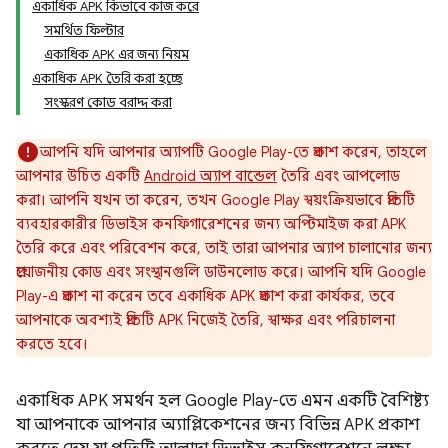
একাধিক APK কিভাবে কাজ করে
সমর্থিত ফিল্টার
একাধিক APK এর জন্য নিয়ম
একাধিক APK তৈরি করা হচ্ছে
সংস্করণ কোড বরাদ্দ করা
আপনি যদি আপনার অ্যাপটি Google Play-তে প্রকাশ করেন, তাহলে
আপনার উচিত একটি
Android অ্যাপ বান্ডেল
তৈরি এবং আপলোড
করা। আপনি যখন তা করেন, তখন Google Play স্বয়ংক্রিয়ভাবে প্রতিটি
ব্যবহারকারীর ডিভাইস কনফিগারেশনের জন্য অপ্টিমাইজ করা APK
তৈরি করে এবং পরিবেশন করে, তাই তারা আপনার অ্যাপ চালানোর জন্য
প্রয়োজনীয় কোড এবং সংস্থানগুলি ডাউনলোড করে। আপনি যদি Google
Play-এ প্রকাশ না করেন তবে একাধিক APK প্রকাশ করা কার্যকর, তবে
আপনাকে অবশ্যই প্রতিটি APK নিজেই তৈরি, স্বাক্ষর এবং পরিচালনা
করতে হবে।
একাধিক APK সমর্থন হল Google Play-তে এমন একটি বৈশিষ্ট্য
যা আপনাকে আপনার অ্যাপ্লিকেশনের জন্য বিভিন্ন APK প্রকাশ