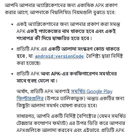
আপনি আপনার অ্যাপ্লিকেশনের জন্য একাধিক APK প্রকাশ
করার আগে, আপনাকে নিম্নলিখিত নিয়মগুলি বুঝতে হবে:
একই অ্যাপ্লিকেশানের জন্য আপনার প্রকাশ করা সমস্ত
APK
একই প্যাকেজের নাম থাকতে হবে এবং একই
শংসাপত্র কী দিয়ে স্বাক্ষরিত হতে হবে
।
প্রতিটি APK এর
একটি আলাদা সংস্করণ কোড থাকতে
হবে
, যা
android:versionCode
বৈশিষ্ট্য দ্বারা নির্দিষ্ট
করা হয়েছে৷
প্রতিটি APK
অন্য APK-এর কনফিগারেশন সমর্থনের
সাথে হুবহু মেলে না
।
অর্থাৎ, প্রতিটি APK অবশ্যই
সমর্থিত Google Play
ফিল্টারগুলির
(উপরে তালিকাভুক্ত) অন্তত একটির জন্য
কিছুটা আলাদা সমর্থন ঘোষণা করতে হবে।
সাধারণত, আপনি একটি নির্দিষ্ট বৈশিষ্ট্যের (যেমন সমর্থিত
টেক্সচার কম্প্রেশন ফর্ম্যাট) এর উপর ভিত্তি করে আপনার
APKগুলিকে আলাদা করবেন এবং এইভাবে, প্রতিটি APK