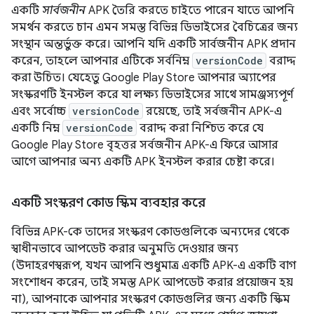
একটি
সার্বজনীন
APK তৈরি করতে চাইতে পারেন যাতে আপনি
সমর্থন করতে চান এমন সমস্ত বিভিন্ন ডিভাইসের বৈচিত্রের জন্য
সংস্থান অন্তর্ভুক্ত করে। আপনি যদি একটি সার্বজনীন APK প্রদান
করেন, তাহলে আপনার এটিকে সর্বনিম্ন
versionCode
বরাদ্দ
করা উচিত। যেহেতু Google Play Store আপনার অ্যাপের
সংস্করণটি ইনস্টল করে যা লক্ষ্য ডিভাইসের সাথে সামঞ্জস্যপূর্ণ
এবং সর্বোচ্চ
versionCode
রয়েছে, তাই সর্বজনীন APK-এ
একটি নিম্ন
versionCode
বরাদ্দ করা নিশ্চিত করে যে
Google Play Store বৃহত্তর সর্বজনীন APK-এ ফিরে আসার
আগে আপনার অন্য একটি APK ইনস্টল করার চেষ্টা করে।
একটি সংস্করণ কোড স্কিম ব্যবহার করে
বিভিন্ন APK-কে তাদের সংস্করণ কোডগুলিকে অন্যদের থেকে
স্বাধীনভাবে আপডেট করার অনুমতি দেওয়ার জন্য
(উদাহরণস্বরূপ, যখন আপনি শুধুমাত্র একটি APK-এ একটি বাগ
সংশোধন করেন, তাই সমস্ত APK আপডেট করার প্রয়োজন হয়
না), আপনাকে আপনার সংস্করণ কোডগুলির জন্য একটি স্কিম