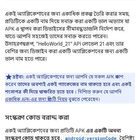
একই অ্যাপ্লিকেশানের জন্য একাধিক প্রকল্প তৈরি করার সময়,
প্রতিটিকে একটি নাম দিয়ে সনাক্ত করা একটি ভাল অভ্যাস যা
APK এ স্থাপন করা ডিভাইসের সীমাবদ্ধতাগুলি নির্দেশ করে,
যাতে আপনি সহজেই তাদের সনাক্ত করতে পারেন।
উদাহরণস্বরূপ, "HelloWorld_21" API লেভেল 21 এবং তার
বেশির জন্য ডিজাইন করা একটি অ্যাপ্লিকেশনের জন্য একটি
ভাল নাম হতে পারে।
দ্রষ্টব্য:
একই অ্যাপ্লিকেশানের জন্য আপনি যে সকল APK প্রকাশ
করেন
তাদের অবশ্যই একই প্যাকেজের নাম থাকতে হবে এবং একই
শংসাপত্র কী দিয়ে স্বাক্ষরিত হতে হবে
। নিশ্চিত করুন যে আপনি
একাধিক APK-এর জন্য প্রতিটি নিয়ম
বুঝতে পেরেছেন।
সংস্করণ কোড বরাদ্দ করা
একই অ্যাপ্লিকেশনের জন্য প্রতিটি APK
এর একটি অনন্য
সংস্করণ কোড থাকতে হবে
,
android:versionCode
বৈশিষ্ট্য