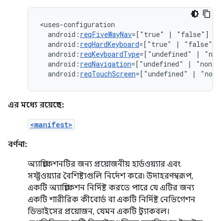
android:
reqFiveWayNav
=["true"
|
android:
reqHardKeyboard
=["true"
|
android:
reqKeyboardType
=["undefined"
|
"nok
android:
reqNavigation
=["undefined"
|
"nonav
android:
reqTouchScreen
=["undefined"
|
"noto
এর মধ্যে রয়েছে:
<manifest>
বর্ণনা:
অ্যাপ্লিকেশনটির জন্য প্রয়োজনীয় হার্ডওয়্যার এবং
সফ্টওয়্যার বৈশিষ্ট্যগুলি নির্দেশ করে৷ উদাহরণস্বরূপ,
একটি অ্যাপ্লিকেশন নির্দিষ্ট করতে পারে যে এটির জন্য
একটি শারীরিক কীবোর্ড বা একটি নির্দিষ্ট নেভিগেশন
ডিভাইসের প্রয়োজন, যেমন একটি ট্র্যাকবল।