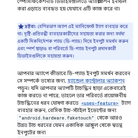
স্পেসিফিকেশনটি ডিভাইসগুলিতে অ্যাপ্লিকেশন ইনস্টল
করা এড়াতে ব্যবহৃত হয় যেখানে এটি কাজ করে না।
দ্রষ্টব্য:
বেশিরভাগ অ্যাপ এই ম্যানিফেস্ট ট্যাগ ব্যবহার করে
না। দৃষ্টি-প্রতিবন্ধী ব্যবহারকারীদের সহায়তা করার জন্য
সর্বদা
একটি দিকনির্দেশক প্যাড (ডি-প্যাড) দিয়ে ইনপুট সমর্থন করুন
এবং স্পর্শ ছাড়াও বা পরিবর্তে ডি-প্যাড ইনপুট প্রদানকারী
ডিভাইসগুলিকে সহায়তা করুন।
আপনার অ্যাপে কীভাবে ডি-প্যাড ইনপুট সমর্থন করবেন
সে সম্পর্কে তথ্যের জন্য,
হ্যান্ডেল কন্ট্রোলার অ্যাকশন
পড়ুন। যদি আপনার অ্যাপটি টাচস্ক্রিন ছাড়া একেবারেই
কাজ করতে না পারে, তাহলে তার পরিবর্তে প্রয়োজনীয়
টাচস্ক্রিনের ধরন ঘোষণা করতে
<uses-feature>
ট্যাগ
ব্যবহার করুন, বেসিক টাচ-স্টাইল ইভেন্টের জন্য
"android.hardware.faketouch"
থেকে আরও
উন্নত টাচ ধরনের যেমন একাধিক আঙ্গুল থেকে স্বতন্ত্র
ইনপুটের জন্য