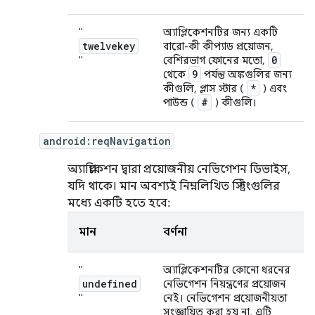
"
অ্যাপ্লিকেশনটির জন্য একটি
twelvekey
বারো-কী কীপ্যাড প্রয়োজন,
0
"
বেশিরভাগ ফোনের মতো,
9
থেকে
পর্যন্ত অঙ্কগুলির জন্য
*
কীগুলি, প্লাস স্টার (
) এবং
#
পাউন্ড (
) কীগুলি।
android:reqNavigation
অ্যাপ্লিকেশন দ্বারা প্রয়োজনীয় নেভিগেশন ডিভাইস,
যদি থাকে। মান অবশ্যই নিম্নলিখিত স্ট্রিংগুলির
মধ্যে একটি হতে হবে:
মান
বর্ণনা
"
অ্যাপ্লিকেশনটির কোনো ধরনের
undefined
নেভিগেশন নিয়ন্ত্রণের প্রয়োজন
"
নেই। নেভিগেশন প্রয়োজনীয়তা
সংজ্ঞায়িত করা হয় না. এটি