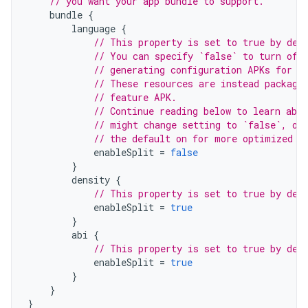
// you want your app bundle to support.
bundle
{
language
{
// This property is set to true by def
// You can specify `false` to turn off
// generating configuration APKs for l
// These resources are instead package
// feature APK.
// Continue reading below to learn abou
// might change setting to `false`, ot
// the default on for more optimized d
enableSplit
=
false
}
density
{
// This property is set to true by def
enableSplit
=
true
}
abi
{
// This property is set to true by def
enableSplit
=
true
}
}
}