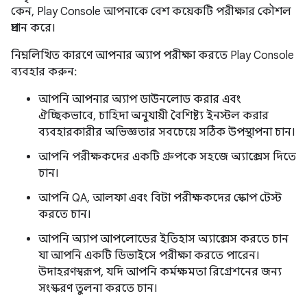
কেন, Play Console আপনাকে বেশ কয়েকটি পরীক্ষার কৌশল
প্রদান করে।
নিম্নলিখিত কারণে আপনার অ্যাপ পরীক্ষা করতে Play Console
ব্যবহার করুন:
আপনি আপনার অ্যাপ ডাউনলোড করার এবং
ঐচ্ছিকভাবে, চাহিদা অনুযায়ী বৈশিষ্ট্য ইনস্টল করার
ব্যবহারকারীর অভিজ্ঞতার সবচেয়ে সঠিক উপস্থাপনা চান।
আপনি পরীক্ষকদের একটি গ্রুপকে সহজে অ্যাক্সেস দিতে
চান।
আপনি QA, আলফা এবং বিটা পরীক্ষকদের স্কোপ টেস্ট
করতে চান।
আপনি অ্যাপ আপলোডের ইতিহাস অ্যাক্সেস করতে চান
যা আপনি একটি ডিভাইসে পরীক্ষা করতে পারেন।
উদাহরণস্বরূপ, যদি আপনি কর্মক্ষমতা রিগ্রেশনের জন্য
সংস্করণ তুলনা করতে চান।