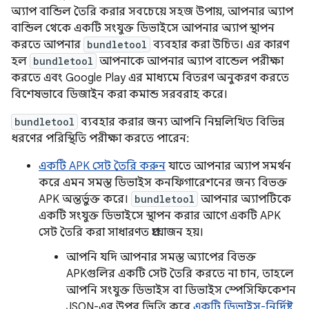
অ্যাপ বান্ডিল তৈরি করার সবচেয়ে সহজ উপায়, আপনার অ্যাপ
বান্ডিল থেকে একটি সংযুক্ত ডিভাইসে আপনার অ্যাপ স্থাপন
করতে আপনার
bundletool
ব্যবহার করা উচিত। এর কারণ
হল
bundletool
আপনাকে আপনার অ্যাপ বান্ডেল পরীক্ষা
করতে এবং Google Play এর মাধ্যমে বিতরণ অনুকরণ করতে
বিশেষভাবে ডিজাইন করা কমান্ড সরবরাহ করে।
bundletool
ব্যবহার করার জন্য আপনি নিম্নলিখিত বিভিন্ন
ধরণের পরিস্থিতি পরীক্ষা করতে পারেন:
একটি APK সেট তৈরি করুন
যাতে আপনার অ্যাপ সমর্থন
করে এমন সমস্ত ডিভাইস কনফিগারেশনের জন্য বিভক্ত
APK অন্তর্ভুক্ত করে।
bundletool
আপনার অ্যাপটিকে
একটি সংযুক্ত ডিভাইসে স্থাপন করার আগে একটি APK
সেট তৈরি করা সাধারণত প্রয়োজন হয়।
আপনি যদি আপনার সমস্ত অ্যাপের বিভক্ত
APKগুলির একটি সেট তৈরি করতে না চান, তাহলে
আপনি সংযুক্ত ডিভাইস বা ডিভাইস স্পেসিফিকেশন
JSON-এর উপর ভিত্তি করে
একটি ডিভাইস-নির্দিষ্ট