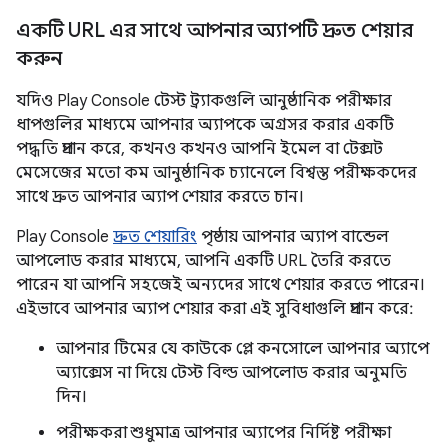
একটি URL এর সাথে আপনার অ্যাপটি দ্রুত শেয়ার
করুন
যদিও Play Console টেস্ট ট্র্যাকগুলি আনুষ্ঠানিক পরীক্ষার
ধাপগুলির মাধ্যমে আপনার অ্যাপকে অগ্রসর করার একটি
পদ্ধতি প্রদান করে, কখনও কখনও আপনি ইমেল বা টেক্সট
মেসেজের মতো কম আনুষ্ঠানিক চ্যানেলে বিশ্বস্ত পরীক্ষকদের
সাথে দ্রুত আপনার অ্যাপ শেয়ার করতে চান।
Play Console
দ্রুত শেয়ারিং
পৃষ্ঠায় আপনার অ্যাপ বান্ডেল
আপলোড করার মাধ্যমে, আপনি একটি URL তৈরি করতে
পারেন যা আপনি সহজেই অন্যদের সাথে শেয়ার করতে পারেন।
এইভাবে আপনার অ্যাপ শেয়ার করা এই সুবিধাগুলি প্রদান করে:
আপনার টিমের যে কাউকে প্লে কনসোলে আপনার অ্যাপে
অ্যাক্সেস না দিয়ে টেস্ট বিল্ড আপলোড করার অনুমতি
দিন।
পরীক্ষকরা শুধুমাত্র আপনার অ্যাপের নির্দিষ্ট পরীক্ষা