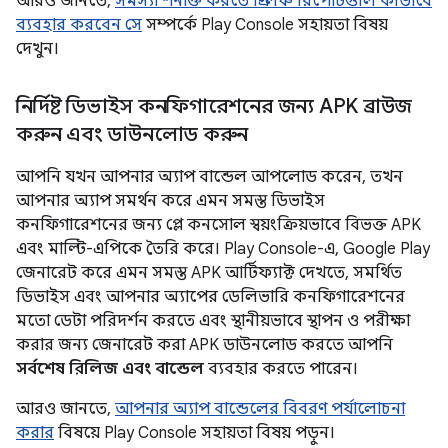
আরও জানতে,
সমস্যা শনাক্ত করতে প্রি-লঞ্চ রিপোর্টগুলি কীভাবে
ব্যবহার করবেন সে
সম্পর্কে Play Console সহায়তা বিষয়
দেখুন।
নির্দিষ্ট ডিভাইস কনফিগারেশনের জন্য APK ব্রাউজ
করুন এবং ডাউনলোড করুন
আপনি যখন আপনার অ্যাপ বান্ডেল আপলোড করেন, তখন
আপনার অ্যাপ সমর্থন করে এমন সমস্ত ডিভাইস
কনফিগারেশনের জন্য প্লে কনসোল স্বয়ংক্রিয়ভাবে বিভক্ত APK
এবং মাল্টি-এপিকে তৈরি করে। Play Console-এ, Google Play
জেনারেট করে এমন সমস্ত APK আর্টিফ্যাক্ট দেখতে, সমর্থিত
ডিভাইস এবং আপনার অ্যাপের ডেলিভারি কনফিগারেশনের
মতো ডেটা পরিদর্শন করতে এবং স্থানীয়ভাবে স্থাপন ও পরীক্ষা
করার জন্য জেনারেট করা APK ডাউনলোড করতে আপনি
সর্বশেষ রিলিজ এবং বান্ডেল
ব্যবহার করতে পারেন।
আরও জানতে,
আপনার অ্যাপ বান্ডেলের বিবরণ পর্যালোচনা
করার
বিষয়ে Play Console সহায়তা বিষয় পড়ুন।