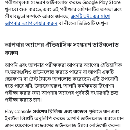
পরীক্ষামূলক সংস্করণ ডাউনলোড করতে Google Play Store
খুলবে। শুরু করতে, এবং এই পরীক্ষার কৌশলটির ক্ষমতা এবং
সীমাবদ্ধতা সম্পর্কে আরও জানতে,
একটি URL এর সাথে
আপনার অ্যাপ শেয়ার করুন
বা নীচের ভিডিওটি দেখুন।
আপনার অ্যাপের ঐতিহাসিক সংস্করণ ডাউনলোড
করুন
আপনি এবং আপনার পরীক্ষকরা আপনার অ্যাপের ঐতিহাসিক
সংস্করণগুলিও ডাউনলোড করতে পারেন যা আপনি একটি
প্রোডাকশন বা টেস্ট ট্র্যাকে আপলোড করেছেন৷ এটি উপযোগী
হতে পারে যদি, উদাহরণস্বরূপ, আপনি কর্মক্ষমতা রিগ্রেশন
পরীক্ষা করার জন্য আপনার অ্যাপের পূর্ববর্তী সংস্করণটি দ্রুত
পরীক্ষা করতে চান।
Play Console
সর্বশেষ রিলিজ এবং বান্ডেল
পৃষ্ঠাতে যান এবং
ইনস্টল লিঙ্কটি অনুলিপি করতে আপনি ডাউনলোড করতে চান
এমন যেকোনো সংস্করণের ডাউনলোড ট্যাবে নেভিগেট করুন।