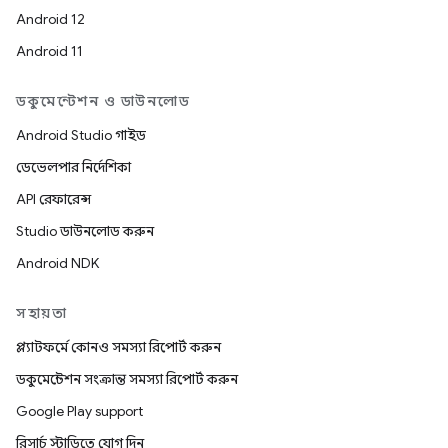
Android 12
Android 11
ডকুমেন্টেশন ও ডাউনলোড
Android Studio গাইড
ডেভেলপার নির্দেশিকা
API রেফারেন্স
Studio ডাউনলোড করুন
Android NDK
সহায়তা
প্ল্যাটফর্মে কোনও সমস্যা রিপোর্ট করুন
ডকুমেন্টেশন সংক্রান্ত সমস্যা রিপোর্ট করুন
Google Play support
রিসার্চ স্টাডিতে যোগ দিন