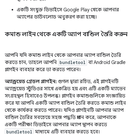
একটি সংযুক্ত ডিভাইসে Google Play থেকে আপনার
অ্যাপের ডাউনলোড অনুকরণ করা হচ্ছে।
কমান্ড লাইন থেকে একটি অ্যাপ বান্ডিল তৈরি করুন
আপনি যদি কমান্ড লাইন থেকে আপনার অ্যাপ বান্ডিল তৈরি
করতে চান, তাহলে আপনি
bundletool
বা Android Gradle
প্লাগইন ব্যবহার করে তা করতে পারেন।
অ্যান্ড্রয়েড গ্রেডল প্লাগইন:
গুগল দ্বারা রচিত, এই প্লাগইনটি
অ্যান্ড্রয়েড স্টুডিওর সাথে একত্রিত হয় এবং এটি একটি ম্যাভেন
সংগ্রহস্থল হিসাবেও উপলব্ধ। প্লাগইন কমান্ডগুলিকে সংজ্ঞায়িত
করে যা আপনি একটি অ্যাপ বান্ডিল তৈরি করতে কমান্ড লাইন
থেকে কার্যকর করতে পারেন। যদিও প্লাগইনটি আপনার অ্যাপ
বান্ডিল তৈরির সবচেয়ে সহজ পদ্ধতি প্রদান করে, আপনাকে
একটি পরীক্ষা ডিভাইসে আপনার অ্যাপ স্থাপন করতে
bundletool
মাধ্যমে এটি ব্যবহার করতে হবে।