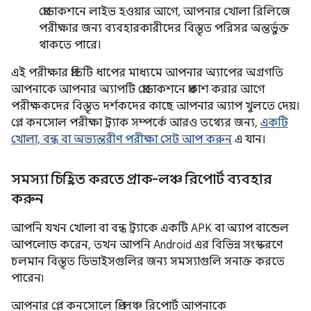
প্রোডাকশনে লাইভ হওয়ার আগে, আপনার খোলা রিলিজে
পরীক্ষার জন্য ব্যবহারকারীদের বিস্তৃত পরিসর অন্তর্ভুক্ত
থাকতে পারে।
এই পরীক্ষার প্রতিটি ধাপের মাধ্যমে আপনার অ্যাপের অগ্রগতি
আপনাকে আপনার অ্যাপটি প্রোডাকশনে প্রকাশ করার আগে
পরীক্ষকদের বিস্তৃত দর্শকদের কাছে আপনার অ্যাপ খুলতে দেয়।
প্লে কনসোল পরীক্ষা ট্র্যাক সম্পর্কে আরও তথ্যের জন্য,
একটি
খোলা, বন্ধ বা অভ্যন্তরীণ পরীক্ষা সেট আপ করুন
এ যান।
সমস্যা চিহ্নিত করতে প্রাক-লঞ্চ রিপোর্ট ব্যবহার
করুন
আপনি যখন খোলা বা বন্ধ ট্র্যাকে একটি APK বা অ্যাপ বান্ডেল
আপলোড করেন, তখন আপনি Android এর বিভিন্ন সংস্করণে
চলমান বিস্তৃত ডিভাইসগুলির জন্য সমস্যাগুলি সনাক্ত করতে
পারেন৷
আপনার প্লে কনসোলে প্রি-লঞ্চ রিপোর্ট আপনাকে