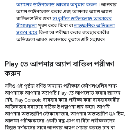
অ্যাপের ডাউনলোড আকার অনুমান করুন
। আপনার
অ্যাপ ডাউনলোড করার এবং আপনার অ্যাপ অ্যাপ
বান্ডিলগুলির জন্য
সংকুচিত ডাউনলোড আকারের
সীমাবদ্ধতা
পূরণ করে কিনা বা
তাত্ক্ষণিক অভিজ্ঞতা
সক্ষম করে
কিনা তা পরীক্ষা করার ব্যবহারকারীর
অভিজ্ঞতা আরও ভালভাবে বুঝতে এটি সহায়ক।
Play তে আপনার অ্যাপ বান্ডিল পরীক্ষা
করুন
যদিও এই পৃষ্ঠায় বর্ণিত অন্যান্য পরীক্ষার কৌশলগুলির জন্য
আপনাকে আপনার অ্যাপটি Play-তে আপলোড করার প্রয়োজন
নেই, Play Console ব্যবহার করে পরীক্ষা করা ব্যবহারকারীর
অভিজ্ঞতার সবচেয়ে সঠিক উপস্থাপনা প্রদান করে। আপনি
আপনার অভ্যন্তরীণ স্টেকহোল্ডার, আপনার অভ্যন্তরীণ QA টিম,
আলফা পরীক্ষকদের একটি বদ্ধ গ্রুপ বা বিটা পরীক্ষকদের
বিস্তৃত দর্শকদের সাথে আপনার অ্যাপ শেয়ার করতে চান না