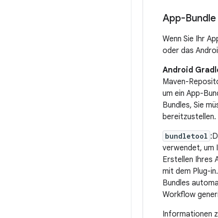
App-Bundle ü
Wenn Sie Ihr Ap
oder das Androi
Android Gradl
Maven-Repositor
um ein App-Bund
Bundles, Sie mü
bereitzustellen.
bundletool
:D
verwendet, um I
Erstellen Ihres
mit dem Plug-in
Bundles automati
Workflow gener
Informationen z