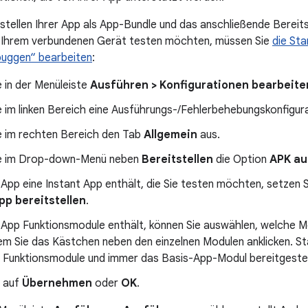
stellen Ihrer App als App-Bundle und das anschließende Bereit
 Ihrem verbundenen Gerät testen möchten, müssen Sie
die Sta
uggen“ bearbeiten
:
 in der Menüleiste
Ausführen > Konfigurationen bearbeite
 im linken Bereich eine Ausführungs-/Fehlerbehebungskonfigura
e im rechten Bereich den Tab
Allgemein
aus.
ie im Drop-down-Menü neben
Bereitstellen
die Option
APK au
App eine Instant App enthält, die Sie testen möchten, setzen
pp bereitstellen
.
 App Funktionsmodule enthält, können Sie auswählen, welche M
dem Sie das Kästchen neben den einzelnen Modulen anklicken. 
e Funktionsmodule und immer das Basis-App-Modul bereitgestel
e auf
Übernehmen
oder
OK
.