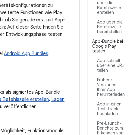
über die
Gerätekonfigurationen zu
Befehlszeile
rweiterte Funktionen wie Play
erstellen
h, ob Sie gerade erst mit App-
App über die
n: Auf dieser Seite finden Sie
Befehlszeile
bereitstellen
eder Entwicklungsphase testen
App-Bundle bei
Google Play
testen
el
Android App Bundles
.
App schnell
über eine URL
teilen
Frühere
Versionen
Ihrer App
ks als signiertes App-Bundle
herunterladen
 Befehlszeile erstellen
.
Laden
App in einen
u veröffentlichen.
Test-Track
hochladen
Pre-Launch-
Berichte zum
e Möglichkeit, Funktionsmodule
Erkennen von