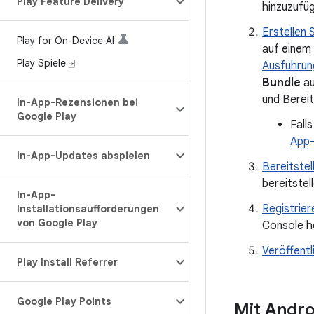
Play Feature Delivery
hinzuzufüg
Erstellen 
Play for On-Device AI
auf einem
Play Spiele ⍈
Ausführun
Bundle
au
und Bereit
In-App-Rezensionen bei
Google Play
Fall
App-
In-App-Updates abspielen
Bereitstel
bereitstell
In-App-
Registrier
Installationsaufforderungen
von Google Play
Console h
Veröffentl
Play Install Referrer
Google Play Points
Mit Andro