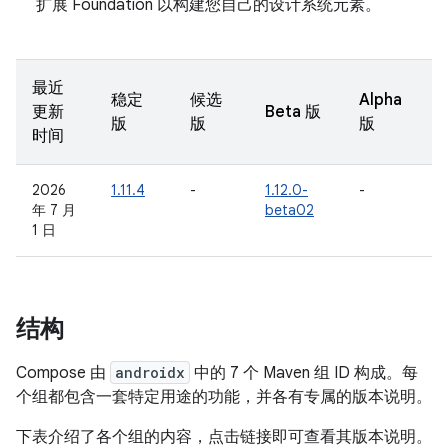
扩展 Foundation 以构建您自己的设计系统元素。
最近
稳定
候选
Alpha
更新
Beta 版
版
版
版
时间
2026
1.11.4
-
1.12.0-
-
年 7 月
beta02
1 日
结构
Compose 由
androidx
中的 7 个 Maven 组 ID 构成。每
个组都包含一套特定用途的功能，并各有专属的版本说明。
下表介绍了各个组的内容，点击链接即可查看其版本说明。