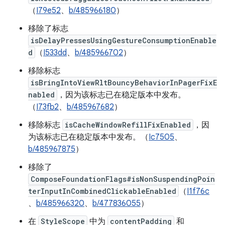
（
I79e52
、
b/485966180
）
移除了标志
isDelayPressesUsingGestureConsumptionEnable
d
（
I533dd
、
b/485966702
）
移除标志
isBringIntoViewRltBouncyBehaviorInPagerFixE
nabled
，因为该标志已在稳定版本中发布。
（
I73fb2
、
b/485967682
）
移除标志
isCacheWindowRefillFixEnabled
，因
为该标志已在稳定版本中发布。（
Ic7505
、
b/485967875
）
移除了
ComposeFoundationFlags#isNonSuspendingPoin
terInputInCombinedClickableEnabled
（
I1f76c
、
b/485966320
、
b/477836055
）
在
StyleScope
中为
contentPadding
和