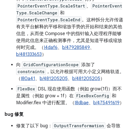
PointerEventType.ScaleStart
、
PointerEvent
Type.ScaleChange
和
PointerEventType.ScaleEnd
。这种拆分允许传递
有关平台解释的平移和缩放手势的开始和结束的其他
信息，从而使 Compose 中的指针输入处理程序能够
使用此信息来正确检测事件，尤其是知道平移或缩放
何时完成。（
I4daf6
、
b/479285849
、
b/481333653
）
向
GridConfigurationScope
添加了
constraints
，以允许根据可用大小定义网格轨道。
（
I80a41
、
b/481205205
、
b/481205205
）
FlexBox
DSL 现在使用函数（例如 grow(1f)）而不
是属性（例如 grow = 1f）在
FlexBoxConfig
和
Modifier.flex 中进行配置。（
I8dbae
、
b/475491619
）
bug 修复
修复了以下 bug：
OutputTransformation
会导致