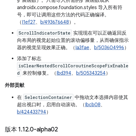
扩展函数）。只需导入所需的扩展函数或从
androidx.compose.foundation.styles 导入所有符
号，即可让调用这些方法的代码正确编译。
（
I1ef27
、
b/493676648
）。
ScrollIndicatorState
实现现在可以正确返回反
向布局的视觉起始位置的滚动偏移量，从而确保指示
器的视觉呈现效果正确。（
Ia3fae
、
b/503604996
）
添加了标志
isClearNestedScrollCoroutineScopeFixEnable
d
来控制修复。（
Ibd394
、
b/505343254
）
外部贡献
在
SelectionContainer
中拖动文本选择内容使其
超出视口时，启用自动滚动。（
Ibcb08
、
b/424433794
）
版本 1
.
12
.
0-alpha02