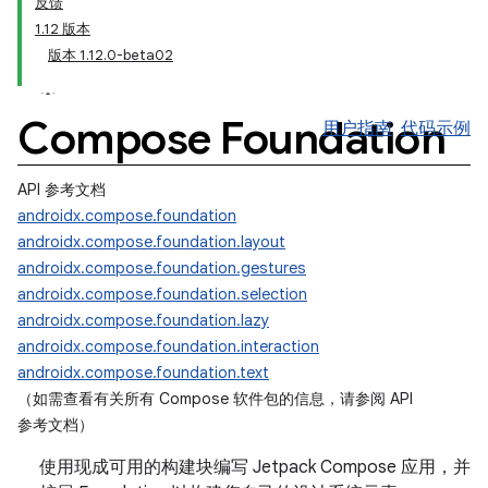
反馈
1.12 版本
版本 1.12.0-beta02
Compose Foundation
用户指南
代码示例
API 参考文档
androidx.compose.foundation
androidx.compose.foundation.layout
androidx.compose.foundation.gestures
androidx.compose.foundation.selection
androidx.compose.foundation.lazy
androidx.compose.foundation.interaction
androidx.compose.foundation.text
（如需查看有关所有 Compose 软件包的信息，请参阅 API
参考文档）
使用现成可用的构建块编写 Jetpack Compose 应用，并