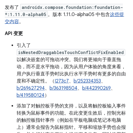
发布了
androidx.compose.foundation:foundation-
*:1.11.0-alpha05
。版本 1.11.0-alpha05 中包含
这些提
交内容
。
API 变更
引入了
isNestedDraggablesTouchConflictFixEnabled
以解决嵌套的可拖动冲突。我们将更倾向于垂直拖
动，而不是水平拖动，因为从用户体验的角度来看，
用户执行垂直手势时比执行水平手势时有更多的自由
度和不确定性。（
I273c7
、
b/252334353
、
b/269627294
、
b/363198504
、
b/442390269
、
b/419580124
）
添加了对触控板手势的支持，以及将触控板输入事件
转换为鼠标事件的功能。在此变更生效后，控制光标
的触控板指针事件（例如在平板电脑或笔记本电脑
上）通常会报告为鼠标指针。平移和缩放手势也会报