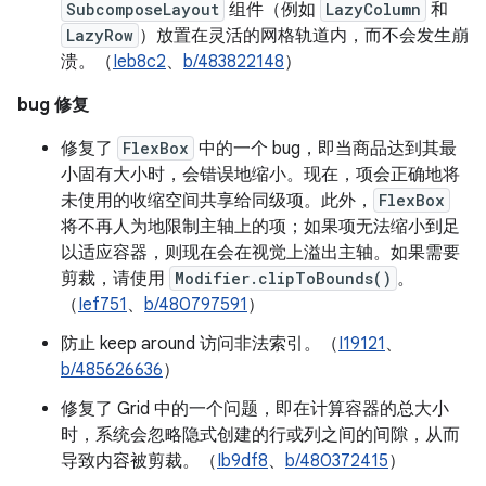
SubcomposeLayout
组件（例如
LazyColumn
和
LazyRow
）放置在灵活的网格轨道内，而不会发生崩
溃。（
Ieb8c2
、
b/483822148
）
bug 修复
修复了
FlexBox
中的一个 bug，即当商品达到其最
小固有大小时，会错误地缩小。现在，项会正确地将
未使用的收缩空间共享给同级项。此外，
FlexBox
将不再人为地限制主轴上的项；如果项无法缩小到足
以适应容器，则现在会在视觉上溢出主轴。如果需要
剪裁，请使用
Modifier.clipToBounds()
。
（
Ief751
、
b/480797591
）
防止 keep around 访问非法索引。（
I19121
、
b/485626636
）
修复了 Grid 中的一个问题，即在计算容器的总大小
时，系统会忽略隐式创建的行或列之间的间隙，从而
导致内容被剪裁。（
Ib9df8
、
b/480372415
）