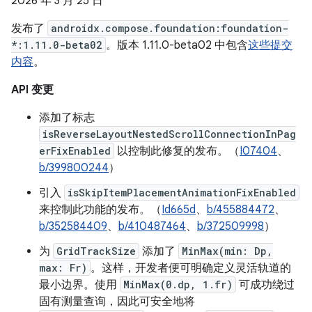
2026 年 3 月 25 日
发布了
androidx.compose.foundation:foundation-
*:1.11.0-beta02
。版本 1.11.0-beta02 中包含
这些提交
内容
。
API 变更
添加了标志
isReverseLayoutNestedScrollConnectionInPag
erFixEnabled
以控制此修复的发布。（
I07404
、
b/399800244
）
引入
isSkipItemPlacementAnimationFixEnabled
来控制此功能的发布。（
Id665d
、
b/455884472
、
b/352584409
、
b/410487464
、
b/372509998
）
为
GridTrackSize
添加了
MinMax(min: Dp,
max: Fr)
。这样，开发者便可明确定义灵活轨道的
最小边界。使用
MinMax(0.dp, 1.fr)
可成功绕过
固有测量查询，因此可安全地将