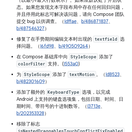
（以最小/最大行数表示）。如果应默认处于开启状
态。如果您发现文本字段布局中存在任何回归问题，
并且停用此标志可解决该问题，请向 Compose 团队
提交 bug 以供调查。（
Idffae
、
b/486871837
、
b/487546327
）
修复了在手势期间编辑文本时出现的
textfield
选
择问题。（
I6fd98
、
b/490509264
）
在 Compose 基础库中向
StyleScope
添加了
colorFilter
支持。(
I553a0
)
为
StyleScope
添加了
textMotion
。（
Id8523
、
b/482301609
）
添加了额外的
KeyboardType
选项，以完成
Android 上支持的键盘选项集，包括日期、时间、日
期时间、带符号的十进制数等。（
I3713e
、
b/202353328
）
移除了标志
isNestedDraggablesTouchConflictFixEnabled