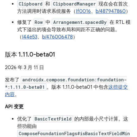
Clipboard
和
ClipboardManager
现在会在首次
方法调用时请求系统服务（
If0016
、
b/487947860
）
修复了
Row
中
Arrangement.spacedBy
在 RTL 模
式下溢出的项会导致布局和间距不正确的问题。
（
I44e53
、
b/476006478
）
版本 1
.
11
.
0-beta01
2026 年 3 月 11 日
发布了
androidx.compose.foundation:foundation-
*:1.11.0-beta01
。版本 1.11.0-beta01 中包含
这些提交
内容
。
API 变更
优化了
BasicTextField
的内部最小尺寸计算。这
些功能由
ComposeFoundationFlags#isBasicTextFieldMin