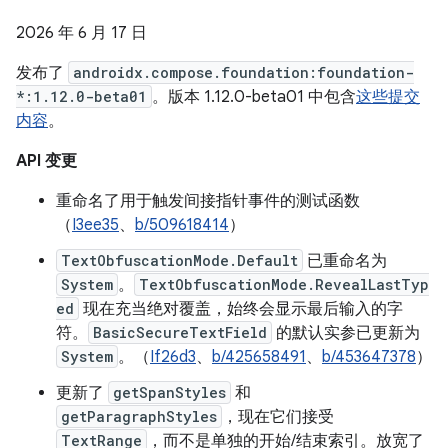
2026 年 6 月 17 日
发布了
androidx.compose.foundation:foundation-
*:1.12.0-beta01
。版本 1.12.0-beta01 中包含
这些提交
内容
。
API 变更
重命名了用于触发间接指针事件的测试函数
（
I3ee35
、
b/509618414
）
TextObfuscationMode.Default
已重命名为
System
。
TextObfuscationMode.RevealLastTyp
ed
现在充当绝对覆盖，始终会显示最后输入的字
符。
BasicSecureTextField
的默认实参已更新为
System
。（
If26d3
、
b/425658491
、
b/453647378
）
更新了
getSpanStyles
和
getParagraphStyles
，现在它们接受
TextRange
，而不是单独的开始/结束索引。放宽了