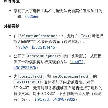
bug 修复
修复了文字选择工具栏可能无法更新其位置或项目的
问题。(
Ib2566
)
外部贡献
在
SelectionContainer
中，允许在
Text
可选择
项之间的空白区域开始选择（通过鼠标）。
（
I93f69
、
b/502151445
）
公开了
AndroidClipboard
接口以供测试，从而提
供了一种模拟剪贴板实现的方法（
Ie4d72
、
b/512924975
）
为
commitText()
和
setComposingText()
的
TextAttribute
变体添加了向后兼容性。对于
SDK>=37，无障碍服务将能够宣布是否选择了建议的
替换文本。对于 SDK<37，不会影响语音反馈（即现
有行为）。（
I90e3d
、
b/439879822
）