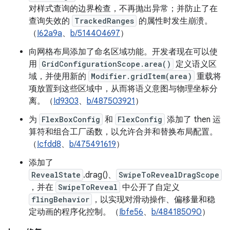
对样式查询的边界检查，不再抛出异常；并防止了在
查询失效的
TrackedRanges
的属性时发生崩溃。
（
I62a9a
、
b/514404697
）
向网格布局添加了命名区域功能。开发者现在可以使
用
GridConfigurationScope.area()
定义语义区
域，并使用新的
Modifier.gridItem(area)
重载将
项放置到这些区域中，从而将语义意图与物理坐标分
离。（
Id9303
、
b/487503921
）
为
FlexBoxConfig
和
FlexConfig
添加了 then 运
算符和组合工厂函数，以允许合并和替换布局配置。
（
Icfdd8
、
b/475491619
）
添加了
RevealState
.drag()、
SwipeToRevealDragScope
，并在
SwipeToReveal
中公开了自定义
flingBehavior
，以实现对滑动操作、偏移量和稳
定动画的程序化控制。（
Ibfe56
、
b/484185090
）