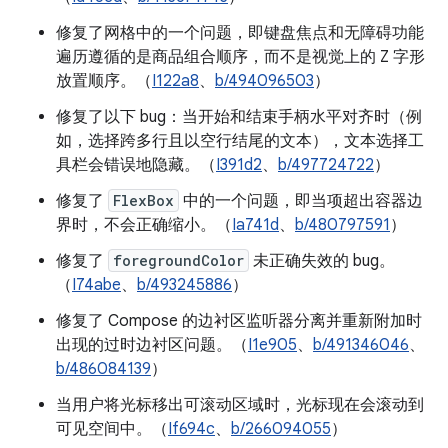
修复了网格中的一个问题，即键盘焦点和无障碍功能
遍历遵循的是商品组合顺序，而不是视觉上的 Z 字形
放置顺序。（
I122a8
、
b/494096503
）
修复了以下 bug：当开始和结束手柄水平对齐时（例
如，选择跨多行且以空行结尾的文本），文本选择工
具栏会错误地隐藏。（
I391d2
、
b/497724722
）
修复了
FlexBox
中的一个问题，即当项超出容器边
界时，不会正确缩小。（
Ia741d
、
b/480797591
）
修复了
foregroundColor
未正确失效的 bug。
（
I74abe
、
b/493245886
）
修复了 Compose 的边衬区监听器分离并重新附加时
出现的过时边衬区问题。（
I1e905
、
b/491346046
、
b/486084139
）
当用户将光标移出可滚动区域时，光标现在会滚动到
可见空间中。（
If694c
、
b/266094055
）