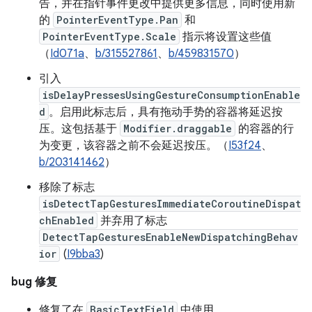
告，并在指针事件更改中提供更多信息，同时使用新
的
PointerEventType.Pan
和
PointerEventType.Scale
指示将设置这些值
（
Id071a
、
b/315527861
、
b/459831570
）
引入
isDelayPressesUsingGestureConsumptionEnable
d
。启用此标志后，具有拖动手势的容器将延迟按
压。这包括基于
Modifier.draggable
的容器的行
为变更，该容器之前不会延迟按压。（
I53f24
、
b/203141462
）
移除了标志
isDetectTapGesturesImmediateCoroutineDispat
chEnabled
并弃用了标志
DetectTapGesturesEnableNewDispatchingBehav
ior
(
I9bba3
)
bug 修复
修复了在
BasicTextField
中使用