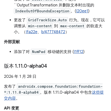
``OutputTransformation 并删除文本时出现的
IndexOutOfBoundsException
。(
I20ee1
)
更改了
GridTrackSize.Auto
行为。现在，它可以
调整从
min-content
到
max-content
的轨道大
小。（
Ifa22e
、
b/477748472
）
外部贡献
添加了对
NumPad
移动键的支持 (
I1ff12
)
版本 1
.
11
.
0-alpha04
2026 年 1 月 28 日
发布了
androidx.compose.foundation:foundation-
*:1.11.0-alpha04
。版本 1.11.0-alpha04 中包含
这些提
交内容
。
API 变更