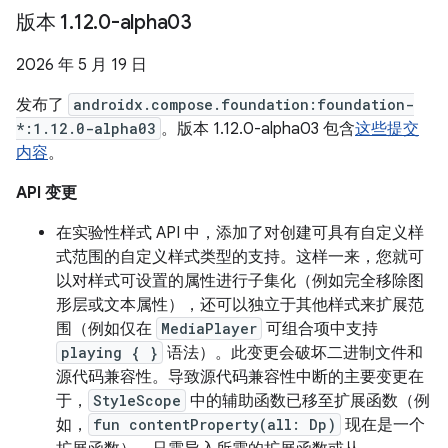
版本 1
.
12
.
0-alpha03
2026 年 5 月 19 日
发布了
androidx.compose.foundation:foundation-
*:1.12.0-alpha03
。版本 1.12.0-alpha03 包含
这些提交
内容
。
API 变更
在实验性样式 API 中，添加了对创建可具有自定义样
式范围的自定义样式类型的支持。这样一来，您就可
以对样式可设置的属性进行子集化（例如完全移除图
形层或文本属性），还可以独立于其他样式来扩展范
围（例如仅在
MediaPlayer
可组合项中支持
playing { }
语法）。此变更会破坏二进制文件和
源代码兼容性。导致源代码兼容性中断的主要变更在
于，
StyleScope
中的辅助函数已移至扩展函数（例
如，
fun contentProperty(all: Dp)
现在是一个