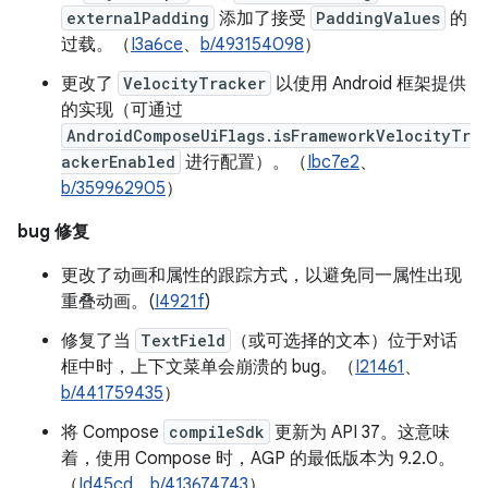
externalPadding
添加了接受
PaddingValues
的
过载。（
I3a6ce
、
b/493154098
）
更改了
VelocityTracker
以使用 Android 框架提供
的实现（可通过
AndroidComposeUiFlags.isFrameworkVelocityTr
ackerEnabled
进行配置）。（
Ibc7e2
、
b/359962905
）
bug 修复
更改了动画和属性的跟踪方式，以避免同一属性出现
重叠动画。(
I4921f
)
修复了当
TextField
（或可选择的文本）位于对话
框中时，上下文菜单会崩溃的 bug。（
I21461
、
b/441759435
）
将 Compose
compileSdk
更新为 API 37。这意味
着，使用 Compose 时，AGP 的最低版本为 9.2.0。
（
Id45cd
、
b/413674743
）