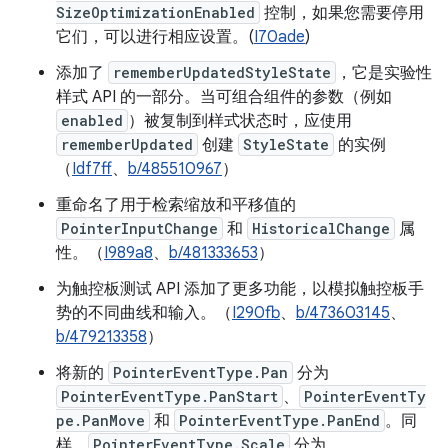
SizeOptimizationEnabled
控制，如果您需要停用
它们，可以进行相应设置。(
I70ade
)
添加了
rememberUpdatedStyleState
，它是实验性
样式 API 的一部分。当可组合组件的参数（例如
enabled
）被复制到样式状态时，应使用
rememberUpdated
创建
StyleState
的实例
（
Idf7ff
、
b/485510967
）
重命名了用于检索缩放和平移值的
PointerInputChange
和
HistoricalChange
属
性。（
I989a8
、
b/481333653
）
为触控板测试 API 添加了更多功能，以模拟触控板手
势的不同曲线和输入。（
I290fb
、
b/473603145
、
b/479213358
）
将新的
PointerEventType.Pan
分为
PointerEventType.PanStart
、
PointerEventTy
pe.PanMove
和
PointerEventType.PanEnd
。同
样，
PointerEventType.Scale
分为