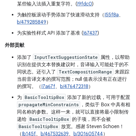
某些输入法插入重复字符。(
I9fdc0
)
为触控板滚动手势添加了快速滑动支持（
I55f8a
、
b/479285849
）
为实验性样式 API 添加了基准 (
I67437
)
外部贡献
添加了
InputTextSuggestionState
属性，以帮助
识别在提供文本替换建议时，音译输入可能处于的不
同状态。还引入了
TextCompositionRange
来跟踪
当前音译文本的撰写范围；null 值表示没有正在进行
的撰写。（
I7a67f
、
b/476472318
）
为
BasicTooltipBox
添加了新的过载，可用于配置
propagateMinConstraints
，类似于 Box 中具有相
同名称的参数。这样一来，就可以直接将最小限制传
递给
BasicTooltipBox
的子项，而不会被
BasicTooltipBox
放宽。感谢 Steven Schoen！
（
Ib145f
、
b/467532639
、
b/301605744
）