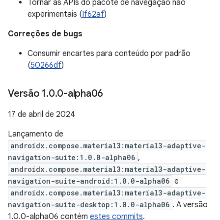
Tornar as APIs do pacote de navegação não
experimentais (
If62af
)
Correções de bugs
Consumir encartes para conteúdo por padrão
(
50266df
)
Versão 1
.
0
.
0-alpha06
17 de abril de 2024
Lançamento de
androidx.compose.material3:material3-adaptive-
navigation-suite:1.0.0-alpha06
,
androidx.compose.material3:material3-adaptive-
navigation-suite-android:1.0.0-alpha06
e
androidx.compose.material3:material3-adaptive-
navigation-suite-desktop:1.0.0-alpha06
. A versão
1.0.0-alpha06 contém
estes commits
.