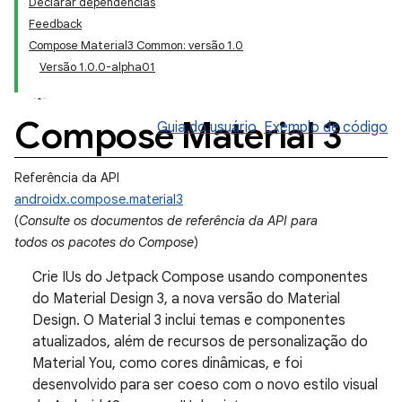
Declarar dependências
Feedback
Compose Material3 Common: versão 1.0
Versão 1.0.0-alpha01
Compose Material 3
Guia do usuário
Exemplo de código
Referência da API
androidx.compose.material3
(
Consulte os documentos de referência da API para
todos os pacotes do Compose
)
Crie IUs do Jetpack Compose usando componentes
do Material Design 3, a nova versão do Material
Design. O Material 3 inclui temas e componentes
atualizados, além de recursos de personalização do
Material You, como cores dinâmicas, e foi
desenvolvido para ser coeso com o novo estilo visual