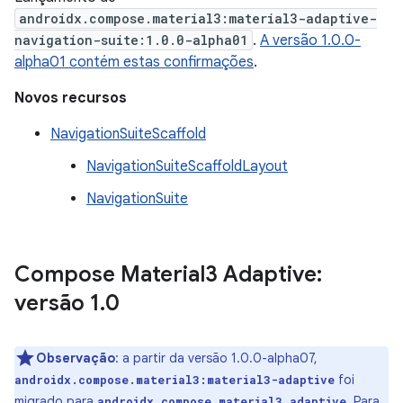
androidx.compose.material3:material3-adaptive-
navigation-suite:1.0.0-alpha01
.
A versão 1.0.0-
alpha01 contém estas confirmações
.
Novos recursos
NavigationSuiteScaffold
NavigationSuiteScaffoldLayout
NavigationSuite
Compose Material3 Adaptive:
versão 1
.
0
Observação
:
a partir da versão 1.0.0-alpha07,
foi
androidx.compose.material3:material3-adaptive
migrado para
. Para
androidx.compose.material3.adaptive