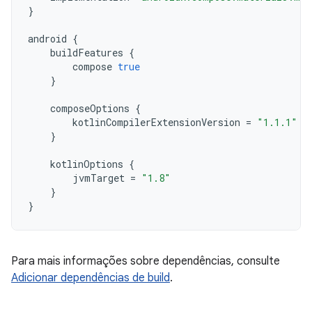
}
android
{
buildFeatures
{
compose
true
}
composeOptions
{
kotlinCompilerExtensionVersion
=
"1.1.1"
}
kotlinOptions
{
jvmTarget
=
"1.8"
}
}
Para mais informações sobre dependências, consulte
Adicionar dependências de build
.