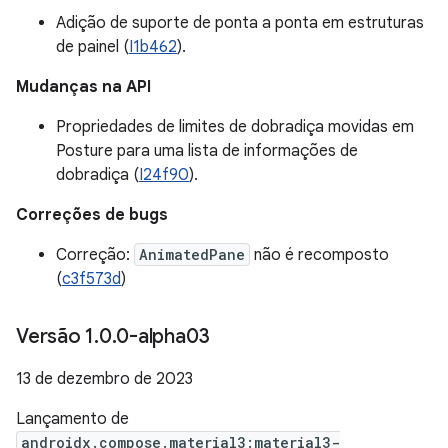
Adição de suporte de ponta a ponta em estruturas
de painel (
I1b462
).
Mudanças na API
Propriedades de limites de dobradiça movidas em
Posture para uma lista de informações de
dobradiça (
I24f90
).
Correções de bugs
Correção:
AnimatedPane
não é recomposto
(
c3f573d
)
Versão 1
.
0
.
0-alpha03
13 de dezembro de 2023
Lançamento de
androidx.compose.material3:material3-