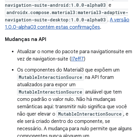
navigation-suite-android:1.0.0-alpha03
e
androidx.compose.material3:material3-adaptive-
navigation-suite-desktop:1.0.0-alpha03
.
A versão
1.0.0-alpha03 contém estas confirmações
.
Mudanças na API
Atualizar o nome do pacote para navigationsuite em
vez de navigation-suite (
I7eff7
)
Os componentes do Material3 que expõem um
MutableInteractionSource
na API foram
atualizados para expor um
MutableInteractionSource
anulável que tem
como padrão o valor nulo. Não há mudanças
semânticas aqui: transmitir nulo significa que você
não quer elevar o
MutableInteractionSource
, e
ele será criado dentro do componente, se
necessário. A mudança para nulo permite que alguns
componentes nunca aloquem um