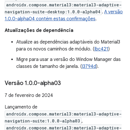
androidx.compose.material3:material3-adaptive-
navigation-suite-desktop:1.0.0-alpha04
.
A versão
1.0.0-alpha04 contém estas confirmações
.
Atualizações de dependência
Atualize as dependências adaptáveis do Material3
para os novos caminhos de módulo. (
Ibc421
)
Migre para usar a versão do Window Manager das
classes de tamanho de janela. (
I3794d
).
Versão 1
.
0
.
0-alpha03
7 de fevereiro de 2024
Lançamento de
androidx.compose.material3:material3-adaptive-
navigation-suite:1.0.0-alpha03
,
androidx.compose.material3:material3-adaptive-