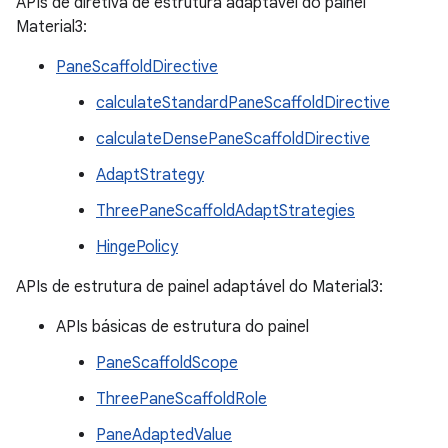
APIs de diretiva de estrutura adaptável do painel
Material3:
PaneScaffoldDirective
calculateStandardPaneScaffoldDirective
calculateDensePaneScaffoldDirective
AdaptStrategy
ThreePaneScaffoldAdaptStrategies
HingePolicy
APIs de estrutura de painel adaptável do Material3:
APIs básicas de estrutura do painel
PaneScaffoldScope
ThreePaneScaffoldRole
PaneAdaptedValue