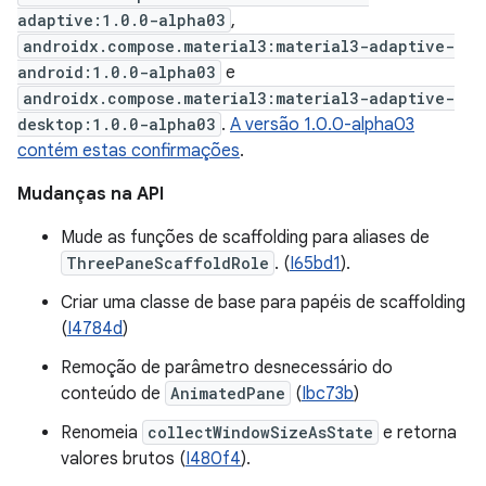
adaptive:1.0.0-alpha03
,
androidx.compose.material3:material3-adaptive-
android:1.0.0-alpha03
e
androidx.compose.material3:material3-adaptive-
desktop:1.0.0-alpha03
.
A versão 1.0.0-alpha03
contém estas confirmações
.
Mudanças na API
Mude as funções de scaffolding para aliases de
ThreePaneScaffoldRole
. (
I65bd1
).
Criar uma classe de base para papéis de scaffolding
(
I4784d
)
Remoção de parâmetro desnecessário do
conteúdo de
AnimatedPane
(
Ibc73b
)
Renomeia
collectWindowSizeAsState
e retorna
valores brutos (
I480f4
).