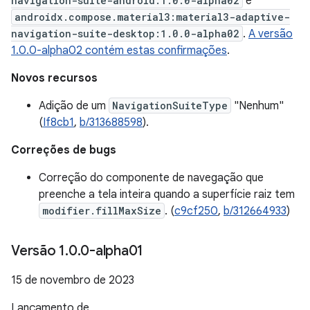
navigation-suite-android:1.0.0-alpha02
e
androidx.compose.material3:material3-adaptive-
navigation-suite-desktop:1.0.0-alpha02
.
A versão
1.0.0-alpha02 contém estas confirmações
.
Novos recursos
Adição de um
NavigationSuiteType
"Nenhum"
(
If8cb1
,
b/313688598
).
Correções de bugs
Correção do componente de navegação que
preenche a tela inteira quando a superfície raiz tem
modifier.fillMaxSize
. (
c9cf250
,
b/312664933
)
Versão 1
.
0
.
0-alpha01
15 de novembro de 2023
Lançamento de