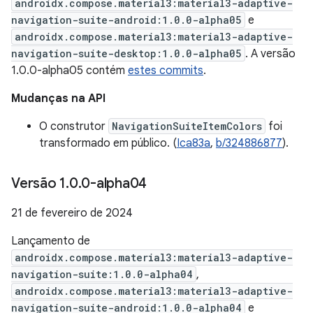
androidx.compose.material3:material3-adaptive-
navigation-suite-android:1.0.0-alpha05
e
androidx.compose.material3:material3-adaptive-
navigation-suite-desktop:1.0.0-alpha05
. A versão
1.0.0-alpha05 contém
estes commits
.
Mudanças na API
O construtor
NavigationSuiteItemColors
foi
transformado em público. (
Ica83a
,
b/324886877
).
Versão 1
.
0
.
0-alpha04
21 de fevereiro de 2024
Lançamento de
androidx.compose.material3:material3-adaptive-
navigation-suite:1.0.0-alpha04
,
androidx.compose.material3:material3-adaptive-
navigation-suite-android:1.0.0-alpha04
e