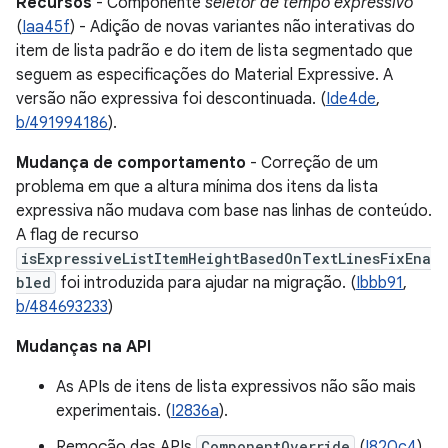
Recursos
- Componente
seletor de tempo expressivo
(
Iaa45f
) - Adição de novas variantes não interativas do
item de lista padrão e do item de lista segmentado que
seguem as especificações do Material Expressive. A
versão não expressiva foi descontinuada. (
Ide4de
,
b/491994186
).
Mudança de comportamento
- Correção de um
problema em que a altura mínima dos itens da lista
expressiva não mudava com base nas linhas de conteúdo.
A flag de recurso
isExpressiveListItemHeightBasedOnTextLinesFixEna
bled
foi introduzida para ajudar na migração. (
Ibbb91
,
b/484693233
)
Mudanças na API
As APIs de itens de lista expressivos não são mais
experimentais. (
I2836a
).
Remoção das APIs
ComponentOverride
(
I820c4
)