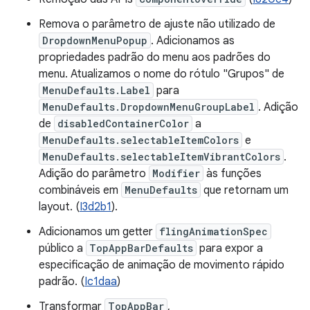
Remova o parâmetro de ajuste não utilizado de
DropdownMenuPopup
. Adicionamos as
propriedades padrão do menu aos padrões do
menu. Atualizamos o nome do rótulo "Grupos" de
MenuDefaults.Label
para
MenuDefaults.DropdownMenuGroupLabel
. Adição
de
disabledContainerColor
a
MenuDefaults.selectableItemColors
e
MenuDefaults.selectableItemVibrantColors
.
Adição do parâmetro
Modifier
às funções
combináveis em
MenuDefaults
que retornam um
layout. (
I3d2b1
).
Adicionamos um getter
flingAnimationSpec
público a
TopAppBarDefaults
para expor a
especificação de animação de movimento rápido
padrão. (
Ic1daa
)
Transformar
TopAppBar
,