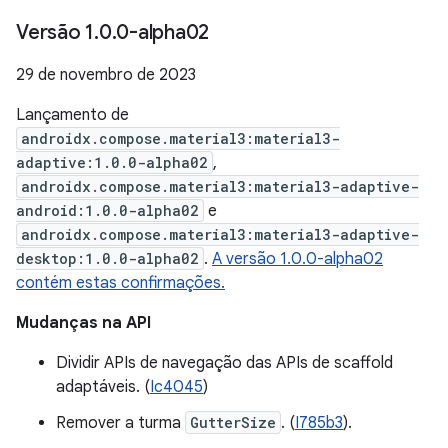
Versão 1
.
0
.
0-alpha02
29 de novembro de 2023
Lançamento de
androidx.compose.material3:material3-
adaptive:1.0.0-alpha02
,
androidx.compose.material3:material3-adaptive-
android:1.0.0-alpha02
e
androidx.compose.material3:material3-adaptive-
desktop:1.0.0-alpha02
.
A versão 1.0.0-alpha02
contém estas confirmações.
Mudanças na API
Dividir APIs de navegação das APIs de scaffold
adaptáveis. (
Ic4045
)
Remover a turma
GutterSize
. (
I785b3
).