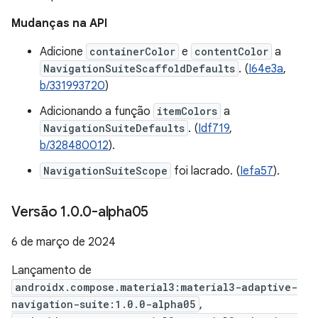
Mudanças na API
Adicione
containerColor
e
contentColor
a
NavigationSuiteScaffoldDefaults
. (
I64e3a
,
b/331993720
)
Adicionando a função
itemColors
a
NavigationSuiteDefaults
. (
Idf719
,
b/328480012
).
NavigationSuiteScope
foi lacrado. (
Iefa57
).
Versão 1
.
0
.
0-alpha05
6 de março de 2024
Lançamento de
androidx.compose.material3:material3-adaptive-
navigation-suite:1.0.0-alpha05
,