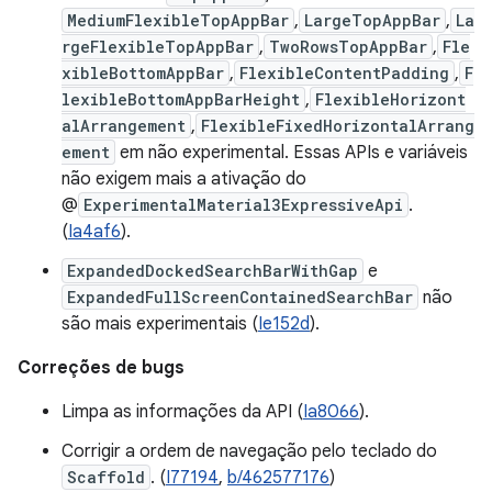
MediumFlexibleTopAppBar
,
LargeTopAppBar
,
La
rgeFlexibleTopAppBar
,
TwoRowsTopAppBar
,
Fle
xibleBottomAppBar
,
FlexibleContentPadding
,
F
lexibleBottomAppBarHeight
,
FlexibleHorizont
alArrangement
,
FlexibleFixedHorizontalArrang
ement
em não experimental. Essas APIs e variáveis
não exigem mais a ativação do
@
ExperimentalMaterial3ExpressiveApi
.
(
Ia4af6
).
ExpandedDockedSearchBarWithGap
e
ExpandedFullScreenContainedSearchBar
não
são mais experimentais (
Ie152d
).
Correções de bugs
Limpa as informações da API (
Ia8066
).
Corrigir a ordem de navegação pelo teclado do
Scaffold
. (
I77194
,
b/462577176
)