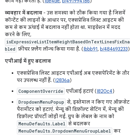
काम नहीं करता है. (
Ide4de
,
b/491994186
)
व्यवहार में बदलाव
- उस समस्या को ठीक किया गया है जिसमें
कॉन्टेंट की लाइनों के आधार पर, एक्सप्रेसिव लिस्ट आइटम की
कम से कम ऊंचाई में बदलाव नहीं होता था. माइग्रेशन में मदद
करने के लिए,
isExpressiveListItemHeightBasedOnTextLinesFixEna
bled
फ़ीचर फ़्लैग लॉन्च किया गया है. (
Ibbb91
,
b/484693233
)
एपीआई में हुए बदलाव
एक्सप्रेसिव लिस्ट आइटम एपीआई अब एक्सपेरिमेंट के तौर
पर उपलब्ध नहीं हैं. (
I2836a
)
ComponentOverride
एपीआई हटाएं (
I820c4
)
DropdownMenuPopup
से, इस्तेमाल न किए गए ऑफ़सेट
पैरामीटर को हटाएं. मेन्यू की डिफ़ॉल्ट सेटिंग में, मेन्यू की
डिफ़ॉल्ट प्रॉपर्टी जोड़ी गईं. ग्रुप के लेबल के नाम को
MenuDefaults.Label
से बदलकर
MenuDefaults.DropdownMenuGroupLabel
कर