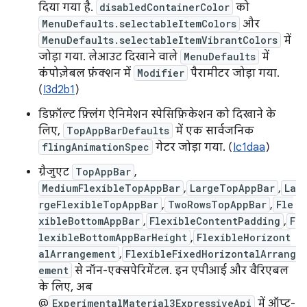
दिया गया है.
disabledContainerColor
को
MenuDefaults.selectableItemColors
और
MenuDefaults.selectableItemVibrantColors
में
जोड़ा गया. लेआउट दिखाने वाले
MenuDefaults
में
कंपोज़ेबल फ़ंक्शन में
Modifier
पैरामीटर जोड़ा गया.
(
I3d2b1
)
डिफ़ॉल्ट फ़्लिंग ऐनिमेशन स्पेसिफ़िकेशन को दिखाने के
लिए,
TopAppBarDefaults
में एक सार्वजनिक
flingAnimationSpec
गेटर जोड़ा गया. (
Ic1daa
)
ग्रैजुएट
TopAppBar
,
MediumFlexibleTopAppBar
,
LargeTopAppBar
,
La
rgeFlexibleTopAppBar
,
TwoRowsTopAppBar
,
Fle
xibleBottomAppBar
,
FlexibleContentPadding
,
F
lexibleBottomAppBarHeight
,
FlexibleHorizont
alArrangement
,
FlexibleFixedHorizontalArrang
ement
से नॉन-एक्सपेरिमेंटल. इन एपीआई और वैरिएबल
के लिए, अब
@
ExperimentalMaterial3ExpressiveApi
में ऑप्ट-