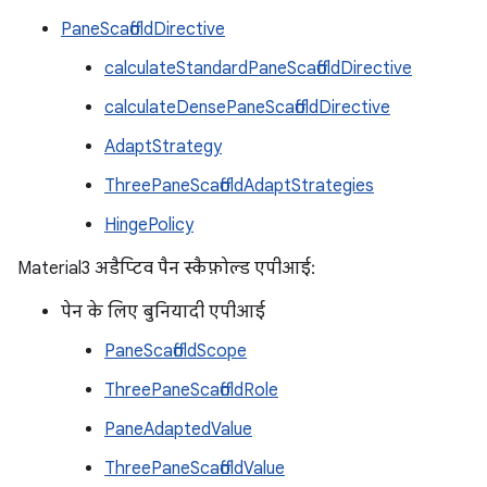
PaneScaffoldDirective
calculateStandardPaneScaffoldDirective
calculateDensePaneScaffoldDirective
AdaptStrategy
ThreePaneScaffoldAdaptStrategies
HingePolicy
Material3 अडैप्टिव पैन स्कैफ़ोल्ड एपीआई:
पेन के लिए बुनियादी एपीआई
PaneScaffoldScope
ThreePaneScaffoldRole
PaneAdaptedValue
ThreePaneScaffoldValue