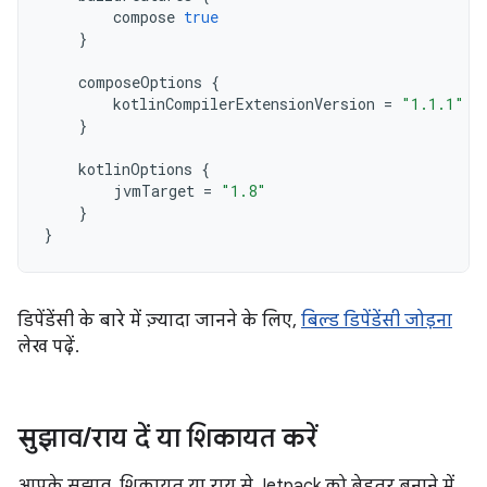
compose
true
}
composeOptions
{
kotlinCompilerExtensionVersion
=
"1.1.1"
}
kotlinOptions
{
jvmTarget
=
"1.8"
}
}
डिपेंडेंसी के बारे में ज़्यादा जानने के लिए,
बिल्ड डिपेंडेंसी जोड़ना
लेख पढ़ें.
सुझाव
/
राय दें या शिकायत करें
आपके सुझाव, शिकायत या राय से Jetpack को बेहतर बनाने में