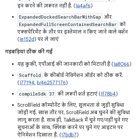
इन करने की ज़रूरत नहीं है. (
Ia4af6
)
ExpandedDockedSearchBarWithGap
और
ExpandedFullScreenContainedSearchBar
को
एक्सपेरिमेंट के तौर पर इस्तेमाल न किए जाने वाले वर्शन
(
Ie152d
) पर ले जाएं
गड़बड़ियां ठीक की गईं
यह कुकी, एपीआई की जानकारी को मिटाती है (
Ia8066
)
Scaffold
के कीबोर्ड नेविगेशन ऑर्डर को ठीक करें.
(
I77194
,
b/462577176
)
compileSdk 37
की ज़रूरी शर्त हटाएं (
If78b4
)
ScrollField कॉम्पोनेंट के लिए, सुलभता से जुड़ी सुविधा
जोड़ी गई. खास तौर पर, ScrollField अब चुनने की सुविधा
लागू करता है. साथ ही, TalkBack में चुने गए/नहीं चुने गए
सूचनाओं के साथ, क्लिक करने पर चुने गए आइटम पर
ऐनिमेशन दिखाता है. (
I7bdb7
)