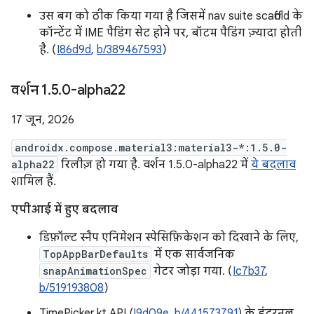
उस बग को ठीक किया गया है जिसमें nav suite scaffold के
कॉन्टेंट में IME पैडिंग सेट होने पर, बॉटम पैडिंग ज़्यादा होती
है. (
I86d9d
,
b/389467593
)
वर्शन 1
.
5
.
0-alpha22
17 जून, 2026
androidx.compose.material3:material3-*:1.5.0-
alpha22
रिलीज़ हो गया है. वर्शन 1.5.0-alpha22 में
ये बदलाव
शामिल हैं.
एपीआई में हुए बदलाव
डिफ़ॉल्ट स्नैप एनिमेशन स्पेसिफ़िकेशन को दिखाने के लिए,
TopAppBarDefaults
में एक सार्वजनिक
snapAnimationSpec
गेटर जोड़ा गया. (
Ic7b37
,
b/519193808
)
TimePicker.kt API (
I9d09e
,
b/441573791
) के इंटरनल