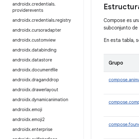
androidx
.
credentials
.
Estructur
providerevents
androidx
.
credentials
.
registry
Compose es una
subconjunto de 
androidx
.
cursoradapter
androidx
.
customview
En esta tabla, 
androidx
.
databinding
androidx
.
datastore
Grupo
androidx
.
documentfile
androidx
.
draganddrop
compose.anim
androidx
.
drawerlayout
androidx
.
dynamicanimation
compose.comp
androidx
.
emoji
androidx
.
emoji2
compose.foun
androidx
.
enterprise