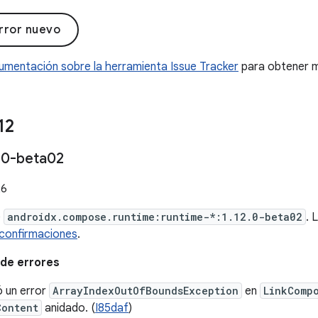
rror nuevo
umentación sobre la herramienta Issue Tracker
para obtener m
12
.
0-beta02
26
e
androidx.compose.runtime:runtime-*:1.12.0-beta02
. 
confirmaciones
.
de errores
ó un error
ArrayIndexOutOfBoundsException
en
LinkComp
Content
anidado. (
I85daf
)