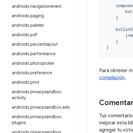
compose
androidx
.
navigationevent
kot
androidx
.
paging
}
androidx
.
palette
kotlinO
androidx
.
pdf
jvm
}
androidx
.
percentlayout
}
androidx
.
performance
androidx
.
photopicker
Para obtener m
androidx
.
preference
compilación
.
androidx
.
print
androidx
.
privacysandbox
.
activity
Comentar
androidx
.
privacysandbox
.
ads
Tus comentarios
androidx
.
privacysandbox
.
plugins
mejorar esta bi
agregar tu voto 
androidx
.
privacysandbox
.