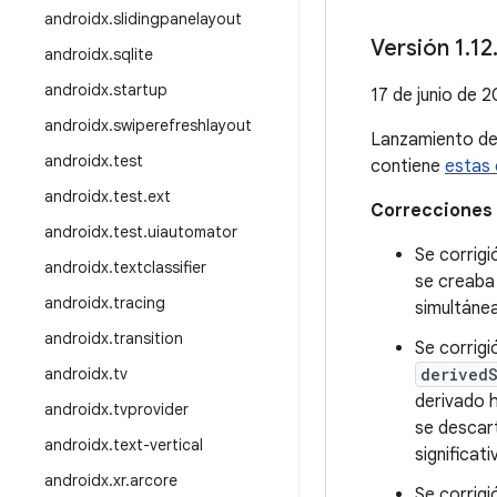
androidx
.
slidingpanelayout
Versión 1
.
12
androidx
.
sqlite
androidx
.
startup
17 de junio de 
androidx
.
swiperefreshlayout
Lanzamiento d
androidx
.
test
contiene
estas 
androidx
.
test
.
ext
Correcciones 
androidx
.
test
.
uiautomator
Se corrigi
androidx
.
textclassifier
se creaba 
androidx
.
tracing
simultánea
androidx
.
transition
Se corrigi
androidx
.
tv
derived
derivado h
androidx
.
tvprovider
se descart
androidx
.
text-vertical
significat
androidx
.
xr
.
arcore
Se corrig