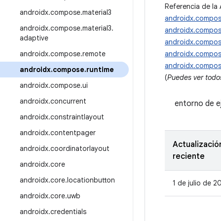
Referencia de la 
androidx
.
compose
.
material3
androidx.compos
androidx
.
compose
.
material3
.
androidx.compose
adaptive
androidx.compose
androidx
.
compose
.
remote
androidx.compos
androidx.compos
androidx
.
compose
.
runtime
(
Puedes ver todo
androidx
.
compose
.
ui
androidx
.
concurrent
entorno de e
androidx
.
constraintlayout
androidx
.
contentpager
Actualizació
androidx
.
coordinatorlayout
reciente
androidx
.
core
androidx
.
core
.
locationbutton
1 de julio de 2
androidx
.
core
.
uwb
androidx
.
credentials