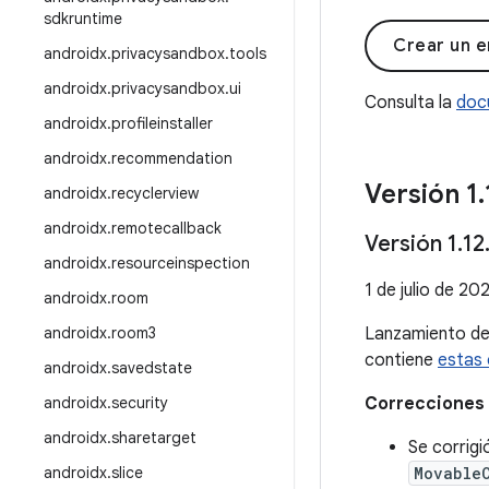
sdkruntime
Crear un e
androidx
.
privacysandbox
.
tools
androidx
.
privacysandbox
.
ui
Consulta la
doc
androidx
.
profileinstaller
androidx
.
recommendation
Versión 1
.
androidx
.
recyclerview
androidx
.
remotecallback
Versión 1
.
12
androidx
.
resourceinspection
1 de julio de 20
androidx
.
room
androidx
.
room3
Lanzamiento d
contiene
estas 
androidx
.
savedstate
androidx
.
security
Correcciones 
androidx
.
sharetarget
Se corrigi
androidx
.
slice
Movable