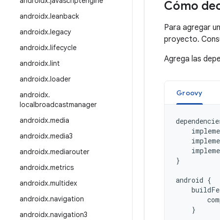
androidx
.
javascriptengine
Cómo dec
androidx
.
leanback
Para agregar u
androidx
.
legacy
proyecto. Cons
androidx
.
lifecycle
Agrega las depe
androidx
.
lint
androidx
.
loader
Groovy
androidx
.
localbroadcastmanager
androidx
.
media
dependencie
impleme
androidx
.
media3
impleme
impleme
androidx
.
mediarouter
}
androidx
.
metrics
android
{
androidx
.
multidex
buildFe
androidx
.
navigation
com
}
androidx
.
navigation3