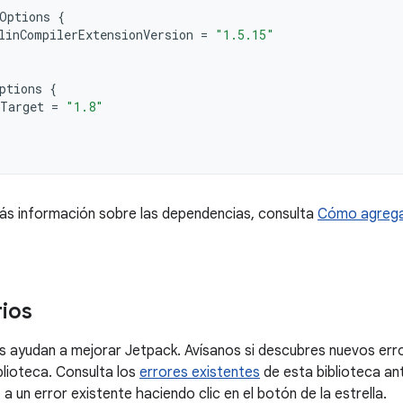
Options
{
linCompilerExtensionVersion
=
"1.5.15"
ptions
{
Target
=
"1.8"
ás información sobre las dependencias, consulta
Cómo agrega
ios
 ayudan a mejorar Jetpack. Avísanos si descubres nuevos erro
blioteca. Consulta los
errores existentes
de esta biblioteca an
a un error existente haciendo clic en el botón de la estrella.