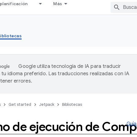
planificación
Más
ibliotecas
Google utiliza tecnología de IA para traducir
 tu idioma preferido. Las traducciones realizadas con IA
ener errores.
s
Get started
Jetpack
Bibliotecas
no de ejecución de Com
Guía