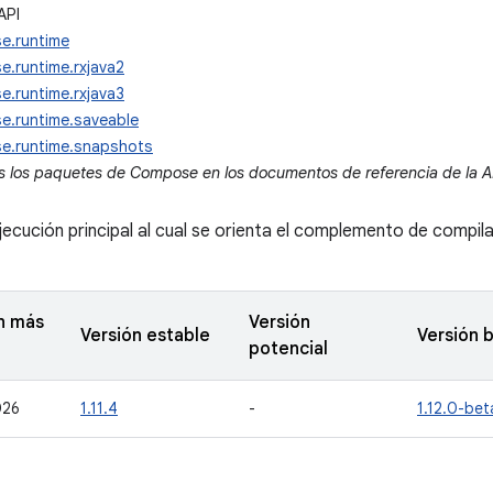
API
e.runtime
.runtime.rxjava2
.runtime.rxjava3
e.runtime.saveable
e.runtime.snapshots
s los paquetes de Compose en los documentos de referencia de la A
jecución principal al cual se orienta el complemento de compi
n más
Versión
Versión estable
Versión 
potencial
026
1.11.4
-
1.12.0-be