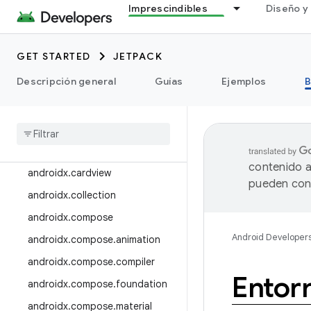
androidx.browser
Imprescindibles
Diseño y 
androidx.camera
androidx.camera.featurecombin
GET STARTED
JETPACK
ationquery
Descripción general
Guías
Ejemplos
B
androidx.camera.media3
androidx
.
camera
.
viewfinder
androidx
.
car
androidx
.
car
.
app
contenido a
androidx
.
cardview
pueden cont
androidx
.
collection
androidx
.
compose
Android Developer
androidx
.
compose
.
animation
androidx
.
compose
.
compiler
Entor
androidx
.
compose
.
foundation
androidx
.
compose
.
material