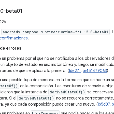
.
0-beta01
2026
e
androidx.compose.runtime:runtime-*:1.12.0-beta01
. 
confirmaciones
.
de errores
ó un problema por el que no se notificaba a los observadores d
un objeto de estado en una instantánea y, luego, se modificab
 antes de que se aplicara la primera. (
Ide27f
,
b/451479063
)
ó una posible fuga de memoria en la forma en que se hace un s
StateOf()
en la composición. Las escrituras de reenvío a obje
icieron que la instancia de
derivedStateOf()
se conservara 
ara. Si el
derivedStateOf()
no se recuerda correctamente,
iva, ya que cada composición puede crear uno nuevo. (
Ib5d87
,
b
ió un problema en
LinkComposer
que podía hacer que los ele