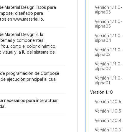
 Material Design listos para
Versión 1.11.0-
alpha06
Compose, diseñado para
os en www.material.io.
Versión 1.11.0-
alpha05
 Material Design 3, la
Versión 1.11.0-
ye temas y componentes
alpha04
 You, como el color dinámico.
Versión 1.11.0-
visual y la IU del sistema de
alpha03
Versión 1.11.0-
alpha02
o de programación de Compose
Versión 1.11.0-
de ejecución principal al cual
alpha01
Versión 1.10
 necesarios para interactuar
Versión 1.10.6
ada.
Versión 1.10.5
Versión 1.10.4
Versión 1.10.3