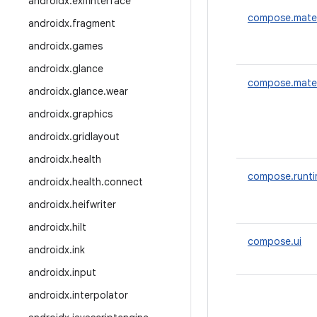
androidx
.
exifinterface
compose.mater
androidx
.
fragment
androidx
.
games
androidx
.
glance
compose.mater
androidx
.
glance
.
wear
androidx
.
graphics
androidx
.
gridlayout
androidx
.
health
compose.runt
androidx
.
health
.
connect
androidx
.
heifwriter
androidx
.
hilt
compose.ui
androidx
.
ink
androidx
.
input
androidx
.
interpolator