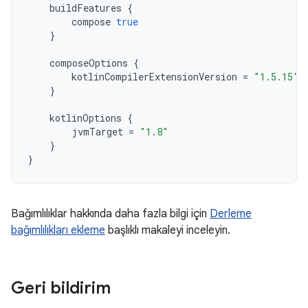
buildFeatures
{
compose
true
}
composeOptions
{
kotlinCompilerExtensionVersion
=
"1.5.15"
}
kotlinOptions
{
jvmTarget
=
"1.8"
}
}
Bağımlılıklar hakkında daha fazla bilgi için
Derleme
bağımlılıkları ekleme
başlıklı makaleyi inceleyin.
Geri bildirim