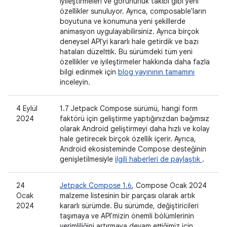
iyileştirmeleri ve görünürlük takibi gibi yeni
özellikler sunuluyor. Ayrıca, composable'ların
boyutuna ve konumuna yeni şekillerde
animasyon uygulayabilirsiniz. Ayrıca birçok
deneysel API'yi kararlı hale getirdik ve bazı
hataları düzelttik. Bu sürümdeki tüm yeni
özellikler ve iyileştirmeler hakkında daha fazla
bilgi edinmek için
blog yayınının tamamını
inceleyin.
4 Eylül
1.7 Jetpack Compose sürümü, hangi form
2024
faktörü için geliştirme yaptığınızdan bağımsız
olarak Android geliştirmeyi daha hızlı ve kolay
hale getirecek birçok özellik içerir. Ayrıca,
Android ekosisteminde Compose desteğinin
genişletilmesiyle
ilgili haberleri de paylaştık
.
24
Jetpack Compose 1.6
, Compose Ocak 2024
Ocak
malzeme listesinin bir parçası olarak artık
2024
kararlı sürümde. Bu sürümde, değiştiricileri
taşımaya ve API'mizin önemli bölümlerinin
verimliliğini artırmaya devam ettiğimiz için