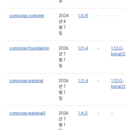
일
compose.compiler
2024
1.5.15
-
-
년 8
월 7
일
compose.foundation
2026
1.11.4
-
1.12.0-
년 7
beta02
월 1
일
compose.material
2026
1.11.4
-
1.12.0-
년 7
beta02
월 1
일
compose.material3
2026
1.4.0
-
-
년 7
월 1