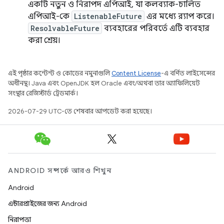
একটি নতুন ও নিরাপদ এপিআই, যা কলব্যাক-চালিত
এপিআই-কে
ListenableFuture
এর মধ্যে র‍্যাপ করে।
ResolvableFuture
ব্যবহারের পরিবর্তে এটি ব্যবহার
করা শ্রেয়।
এই পৃষ্ঠার কন্টেন্ট ও কোডের নমুনাগুলি
Content License
-এ বর্ণিত লাইসেন্সের
অধীনস্থ। Java এবং OpenJDK হল Oracle এবং/অথবা তার অ্যাফিলিয়েট
সংস্থার রেজিস্টার্ড ট্রেডমার্ক।
2026-07-29 UTC-তে শেষবার আপডেট করা হয়েছে।
ANDROID সম্পর্কে আরও শিখুন
Android
এন্টারপ্রাইজের জন্য Android
নিরাপত্তা