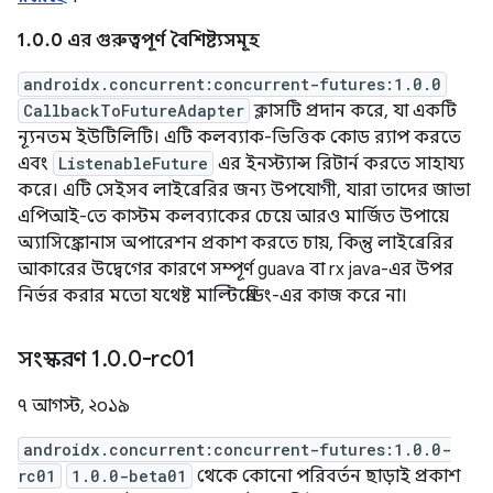
1.0.0 এর গুরুত্বপূর্ণ বৈশিষ্ট্যসমূহ
androidx.concurrent:concurrent-futures:1.0.0
CallbackToFutureAdapter
ক্লাসটি প্রদান করে, যা একটি
ন্যূনতম ইউটিলিটি। এটি কলব্যাক-ভিত্তিক কোড র‍্যাপ করতে
এবং
ListenableFuture
এর ইনস্ট্যান্স রিটার্ন করতে সাহায্য
করে। এটি সেইসব লাইব্রেরির জন্য উপযোগী, যারা তাদের জাভা
এপিআই-তে কাস্টম কলব্যাকের চেয়ে আরও মার্জিত উপায়ে
অ্যাসিঙ্ক্রোনাস অপারেশন প্রকাশ করতে চায়, কিন্তু লাইব্রেরির
আকারের উদ্বেগের কারণে সম্পূর্ণ guava বা rx java-এর উপর
নির্ভর করার মতো যথেষ্ট মাল্টিথ্রেডিং-এর কাজ করে না।
সংস্করণ 1
.
0
.
0-rc01
৭ আগস্ট, ২০১৯
androidx.concurrent:concurrent-futures:1.0.0-
rc01
1.0.0-beta01
থেকে কোনো পরিবর্তন ছাড়াই প্রকাশ