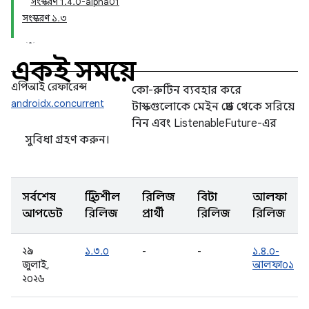
সংস্করণ 1.4.0-alpha01
সংস্করণ ১.৩
একই সময়ে
এপিআই রেফারেন্স
কো-রুটিন ব্যবহার করে
androidx.concurrent
টাস্কগুলোকে মেইন থ্রেড থেকে সরিয়ে
নিন এবং ListenableFuture-এর
সুবিধা গ্রহণ করুন।
সর্বশেষ
স্থিতিশীল
রিলিজ
বিটা
আলফা
আপডেট
রিলিজ
প্রার্থী
রিলিজ
রিলিজ
২৯
১.৩.০
-
-
১.৪.০-
জুলাই,
আলফা০১
২০২৬