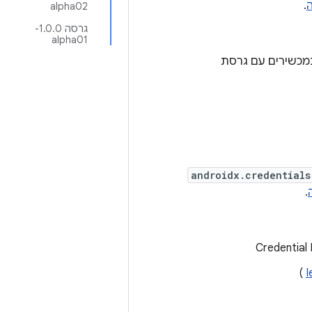
.
alpha02
גרסה 1.0.0-
alpha01
גנון החזרה לגרסה קודמת של תהליך יצירת אישורים בגרסה שלפני U במכשירים עם גרסת
androidx.credentials
.
)
I