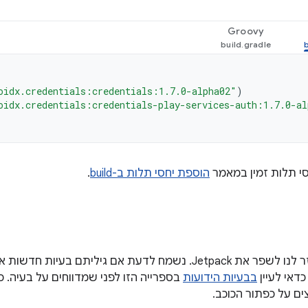
Groovy
oidx.credentials:credentials:1.7.0-alpha02"
)
oidx.credentials:credentials-play-services-auth:1.7.0-al
סי תלות זמין במאמר
הוספת יחסי תלות ב-build
.
המשוב שלכם עוזר לנו לשפר את Jetpack. נשמח לדעת אם גיליתם 
כדאי לעיין
בבעיות הידועות
בספרייה הזו לפני שמדווחים על בעיה. כ
ים על כפתור הכוכב.