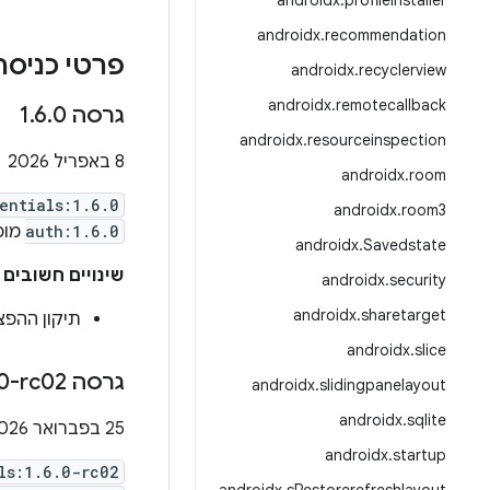
androidx
.
profileinstaller
androidx
.
recommendation
פרטי כניסה Credentials-play-services-auth ג
androidx
.
recyclerview
androidx
.
remotecallback
גרסה 1
0
.
6
.
androidx
.
resourceinspection
‫8 באפריל 2026
androidx
.
room
entials:1.6.0
androidx
.
room3
auth:1.6.0
מופצים.
androidx
.
Savedstate
שינויים חשובים מאז
androidx
.
security
androidx
.
sharetarget
תיקון ההפ
androidx
.
slice
גרסה ‎1
0-rc02
androidx
.
slidingpanelayout
androidx
.
sqlite
‫25 בפברואר 2026
androidx
.
startup
ls:1.6.0-rc02