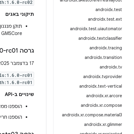
androidx
.
s
Restorerefreshlayout
th:1.6.0-rc02
androidx
.
test
תיקוני באגים
androidx
.
test
.
ext
androidx
.
test
.
uiautomator
GMSCore שלא נתמכת.
androidx
.
textclassifier
androidx
.
tracing
גרסה ‎1
0-rc01
androidx
.
transition
‫17 בדצמבר 2025
androidx
.
tv
ls:1.6.0-rc01
androidx
.
tvprovider
th:1.6.0-rc01
androidx
.
text-vertical
שינויים ב-API
androidx
.
xr
.
arcore
androidx
.
xr
.
compose
הוספנו ממשקי API לרישום ולאישור של אפשרויות יצירה ב-
androidx
.
xr
.
compose
.
material3
הוספנו חריגה חדשה מ-Signal API
androidx
.
xr
.
glimmer