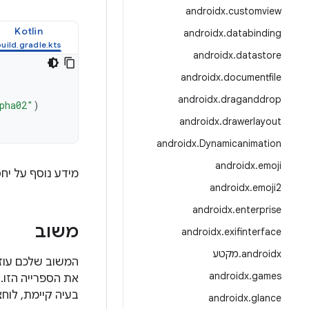
androidx
.
customview
Kotlin
androidx
.
databinding
androidx
.
datastore
androidx
.
documentfile
androidx
.
draganddrop
pha02"
)
androidx
.
drawerlayout
androidx
.
Dynamicanimation
androidx
.
emoji
מידע נוסף על יח
androidx
.
emoji2
androidx
.
enterprise
משוב
androidx
.
exifinterface
androidx
.
מקטע
androidx
.
games
את הספרייה הזו. 
בעיה קיימת, לוחצ
androidx
.
glance