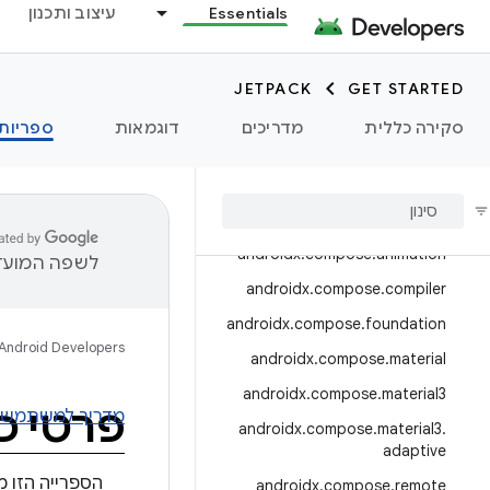
androidx.camera.media3
Essentials
עיצוב ותכנון
androidx.camera.viewfinder
androidx.car
JETPACK
GET STARTED
androidx.car.app
סקירה כללית
מדריכים
דוגמאות
ספריות
androidx.cardview
androidx
.
collection
androidx
.
compose
androidx
.
compose
.
animation
לשפה המועדפ
androidx
.
compose
.
compiler
androidx
.
compose
.
foundation
Android Developers
androidx
.
compose
.
material
androidx
.
compose
.
material3
פרטי כ
מדריך למשתמש
androidx
.
compose
.
material3
.
adaptive
הספרייה הזו 
androidx
.
compose
.
remote