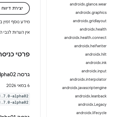
androidx
.
glance
.
wear
יצירת דיווח
androidx
.
graphics
androidx
.
gridlayout
מידע נוסף זמין ב
androidx
.
health
אין הערות לגבי 
androidx
.
health
.
connect
androidx
.
heifwriter
פרטי כניסה ials Credentials-play-services-auth Version 1
androidx
.
hilt
androidx
.
ink
androidx
.
input
גרסה ‎1
lpha02
androidx
.
interpolator
‫6 במאי 2026
androidx
.
javascriptengine
1.7.0-alpha02
androidx
.
leanback
1.7.0-alpha02
androidx
.
Legacy
androidx
.
lifecycle