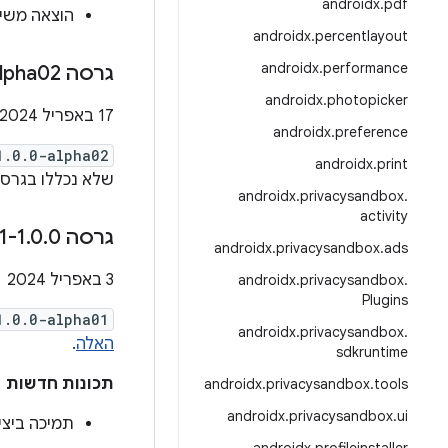
androidx
.
pdf
הוצאה משי
androidx
.
percentlayout
androidx
.
performance
גרסה ‎1
lpha02
androidx
.
photopicker
‫17 באפריל 2024
androidx
.
preference
1.0.0-alpha02
androidx
.
print
שלא נכללו בגרס
androidx
.
privacysandbox
.
activity
גרסה 1
0-alpha01
.
0
.
androidx
.
privacysandbox
.
ads
‫3 באפריל 2024
androidx
.
privacysandbox
.
Plugins
1.0.0-alpha01
androidx
.
privacysandbox
.
האלה
.
sdkruntime
תכונות חדשות
androidx
.
privacysandbox
.
tools
androidx
.
privacysandbox
.
ui
תמיכה ביצ