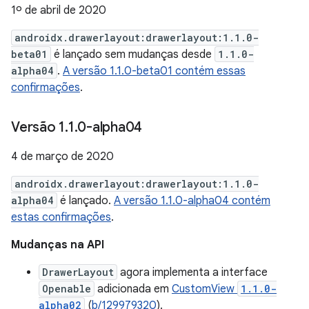
1º de abril de 2020
androidx.drawerlayout:drawerlayout:1.1.0-
beta01
é lançado sem mudanças desde
1.1.0-
alpha04
.
A versão 1.1.0-beta01 contém essas
confirmações
.
Versão 1
.
1
.
0-alpha04
4 de março de 2020
androidx.drawerlayout:drawerlayout:1.1.0-
alpha04
é lançado.
A versão 1.1.0-alpha04 contém
estas confirmações
.
Mudanças na API
DrawerLayout
agora implementa a interface
Openable
adicionada em
CustomView
1.1.0-
alpha02
(
b/129979320
).