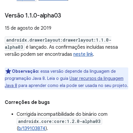
Versão 1
.
1
.
0-alpha03
15 de agosto de 2019
androidx.drawerlayout:drawerlayout:1.1.0-
alpha03
é lançado. As confirmações incluídas nessa
versão podem ser encontradas
neste link
.
Observação:
essa versão depende da linguagem de
programação Java 8. Leia o guia
Usar recursos da linguagem
Java 8
para aprender como ela pode ser usada no seu projeto.
Correções de bugs
Corrigida incompatibilidade do binário com
androidx.core:core:1.2.0-alpha03
(
b/139103874
).