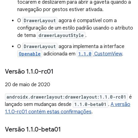
tocarem e deslizarem para abrir a gaveta quando a
navegação por gestos estiver ativada.
O
DrawerLayout
agora é compatível com a
configuração de um estilo padrão usando o atributo
de tema
drawerLayoutStyle
.
O
DrawerLayout
agora implementa a interface
Openable
adicionada em
1.1.0
CustomView
.
Versão 1
.
1
.
0-rc01
20 de maio de 2020
androidx.drawerlayout:drawerlayout:1.1.0-rc01
é
lançado sem mudanças desde
1.1.0-beta01
.
A versão
1.1.0-rc01 contém estas confirmações
.
Versão 1
.
1
.
0-beta01