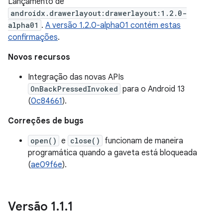
Lançamento de
androidx.drawerlayout:drawerlayout:1.2.0-
alpha01
.
A versão 1.2.0-alpha01 contém estas
confirmações
.
Novos recursos
Integração das novas APIs
OnBackPressedInvoked
para o Android 13
(
0c84661
).
Correções de bugs
open()
e
close()
funcionam de maneira
programática quando a gaveta está bloqueada
(
ae09f6e
).
Versão 1
.
1
.
1