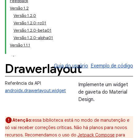
Feedback
Versão 1.2
Versão 1.2.0
Versão 1.2.0-rc01
Versão 1.2.0-beta01
Versão 1.2.0-alpha01
Versão 1.1.1
Drawerlayout
Guia do usuário
Exemplo de código
Referência da API
Implemente um widget
androidx.drawerlayout.widget
de gaveta do Material
Design.
Atenção
:essa biblioteca está no modo de manutenção e
só vai receber correções críticas. Não há planos para novos
recursos. Recomendamos o uso do
Jetpack Compose
para