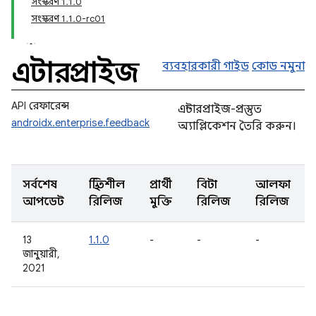
সংস্করণ 1.1.0
সংস্করণ 1.1.0-rc01
এন্টারপ্রাইজ
ব্যবহারকারী গাইড
কোড নমুনা
API রেফারেন্স
এন্টারপ্রাইজ-প্রস্তুত
androidx.enterprise.feedback
অ্যাপ্লিকেশন তৈরি করুন।
সর্বশেষ
স্থিতিশীল
প্রার্থী
বিটা
আলফা
আপডেট
রিলিজ
মুক্তি
রিলিজ
রিলিজ
13
1.1.0
-
-
-
জানুয়ারী,
2021