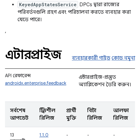
KeyedAppStatesService
DPCs দ্বারা রাজ্যের
পরিবর্তনগুলি গ্রহণ এবং পরিচালনা করতে ব্যবহার করা
যেতে পারে।
,
এন্টারপ্রাইজ
ব্যবহারকারী গাইড
কোড নমুনা
API রেফারেন্স
এন্টারপ্রাইজ-প্রস্তুত
androidx.enterprise.feedback
অ্যাপ্লিকেশন তৈরি করুন।
সর্বশেষ
স্থিতিশীল
প্রার্থী
বিটা
আলফা
আপডেট
রিলিজ
মুক্তি
রিলিজ
রিলিজ
13
1.1.0
-
-
-