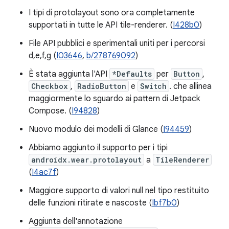
I tipi di protolayout sono ora completamente
supportati in tutte le API tile-renderer. (
I428b0
)
File API pubblici e sperimentali uniti per i percorsi
d,e,f,g (
I03646
,
b/278769092
)
È stata aggiunta l'API
*Defaults
per
Button
,
Checkbox
,
RadioButton
e
Switch
. che allinea
maggiormente lo sguardo ai pattern di Jetpack
Compose. (
I94828
)
Nuovo modulo dei modelli di Glance (
I94459
)
Abbiamo aggiunto il supporto per i tipi
androidx.wear.protolayout
a
TileRenderer
(
I4ac7f
)
Maggiore supporto di valori null nel tipo restituito
delle funzioni ritirate e nascoste (
Ibf7b0
)
Aggiunta dell'annotazione