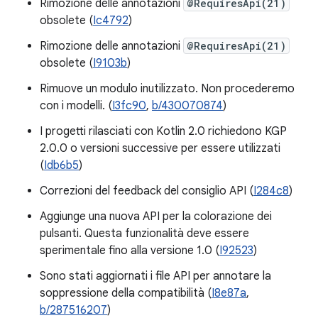
Rimozione delle annotazioni
@RequiresApi(21)
obsolete (
Ic4792
)
Rimozione delle annotazioni
@RequiresApi(21)
obsolete (
I9103b
)
Rimuove un modulo inutilizzato. Non procederemo
con i modelli. (
I3fc90
,
b/430070874
)
I progetti rilasciati con Kotlin 2.0 richiedono KGP
2.0.0 o versioni successive per essere utilizzati
(
Idb6b5
)
Correzioni del feedback del consiglio API (
I284c8
)
Aggiunge una nuova API per la colorazione dei
pulsanti. Questa funzionalità deve essere
sperimentale fino alla versione 1.0 (
I92523
)
Sono stati aggiornati i file API per annotare la
soppressione della compatibilità (
I8e87a
,
b/287516207
)