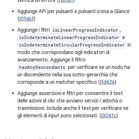
verifica un errore (
I9b56f
)
Aggiunge API per pulsanti e pulsanti icona a Glance
(
I0fd6f
)
Aggiunge i filtri
isLinearProgressIndicator
,
isIndeterminateLinearProgressIndicator
e
isIndeterminateCircularProgressIndicator
in
modo che corrispondano agli indicatori di
avanzamento. Aggiunge il filtro
hasAnyDescendants
per verificare se un nodo ha
un discendente nella sua sotto-gerarchia che
corrisponde a un matcher specifico (
Ifd426
)
Aggiunge asserzioni e filtri per consentire il test
delle azioni di clic che avviano servizi / attività o
trasmissioni. Include anche il test per verificare se
gli elementi di input sono selezionati. (
I3041c
)