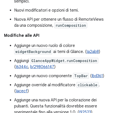
semplici.
Nuovi modificatori e opzioni di temi.
Nuova API per ottenere un flusso di RemoteViews
da una composizione,
runComposition
Modifiche alle API
Aggiunge un nuovo ruolo di colore
widgetBackground
ai temi di Glance. (
Ia2ab8
)
Aggiungi
GlanceAppWidget.runComposition
(
I6344c
,
b/298066147
)
Aggiunge un nuovo componente
TopBar
(
Ibd361
)
Aggiunge override al modificatore
clickable
.
(
Iacecf
)
Aggiunge una nuova API per la colorazione dei
pulsanti. Questa funzionalità dovrebbe essere
sperimentale fino alla versione 1.0. (
I92523
)