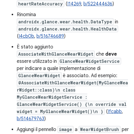
heartRateAccuracy
(
I14269
,
b/522444636
)
Rinomina
androidx.glance.wear.health.DataType
in
androidx.glance.wear.health.HealthData
(
I4cb0b
,
b/516746689
)
È stato aggiunto
AssociateWithGlanceWearWidget
che
deve
essere utilizzato in
GlanceWearWidgetService
per indicare a quale implementazione di
GlanceWearWidget
è associato. Ad esempio:
@AssociateWithGlanceWearWidget(MyGlanceWea
rWidget::class)\n class
MyGlanceWearWidgetService :
GlanceWearWidgetService() {\n override val
widget = MyGlanceWearWidget()\n }
(
Ifcabb
,
b/514679763
)
Aggiungi il pennello
image
a
WearWidgetBrush
per