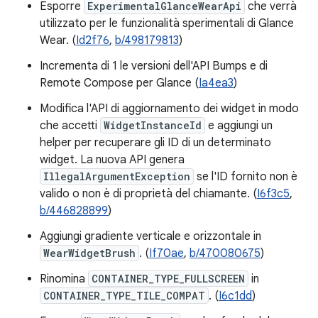
Esporre
ExperimentalGlanceWearApi
che verrà
utilizzato per le funzionalità sperimentali di Glance
Wear. (
Id2f76
,
b/498179813
)
Incrementa di 1 le versioni dell'API Bumps e di
Remote Compose per Glance (
Ia4ea3
)
Modifica l'API di aggiornamento dei widget in modo
che accetti
WidgetInstanceId
e aggiungi un
helper per recuperare gli ID di un determinato
widget. La nuova API genera
IllegalArgumentException
se l'ID fornito non è
valido o non è di proprietà del chiamante. (
I6f3c5
,
b/446828899
)
Aggiungi gradiente verticale e orizzontale in
WearWidgetBrush
. (
If70ae
,
b/470080675
)
Rinomina
CONTAINER_TYPE_FULLSCREEN
in
CONTAINER_TYPE_TILE_COMPAT
. (
I6c1dd
)