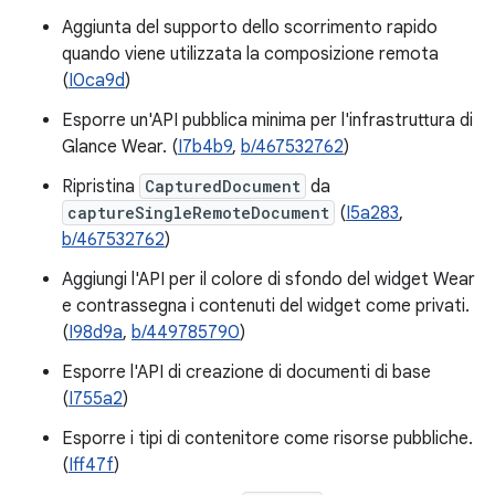
Aggiunta del supporto dello scorrimento rapido
quando viene utilizzata la composizione remota
(
I0ca9d
)
Esporre un'API pubblica minima per l'infrastruttura di
Glance Wear. (
I7b4b9
,
b/467532762
)
Ripristina
CapturedDocument
da
captureSingleRemoteDocument
(
I5a283
,
b/467532762
)
Aggiungi l'API per il colore di sfondo del widget Wear
e contrassegna i contenuti del widget come privati.
(
I98d9a
,
b/449785790
)
Esporre l'API di creazione di documenti di base
(
I755a2
)
Esporre i tipi di contenitore come risorse pubbliche.
(
Iff47f
)