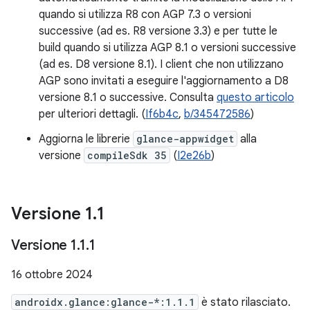
quando si utilizza R8 con AGP 7.3 o versioni
successive (ad es. R8 versione 3.3) e per tutte le
build quando si utilizza AGP 8.1 o versioni successive
(ad es. D8 versione 8.1). I client che non utilizzano
AGP sono invitati a eseguire l'aggiornamento a D8
versione 8.1 o successive. Consulta
questo articolo
per ulteriori dettagli. (
If6b4c
,
b/345472586
)
Aggiorna le librerie
glance-appwidget
alla
versione
compileSdk 35
(
I2e26b
)
Versione 1
.
1
Versione 1
.
1
.
1
16 ottobre 2024
androidx.glance:glance-*:1.1.1
è stato rilasciato.