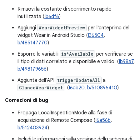
Rimuovi la costante di scorrimento rapido
inutilizzata (
Ib6df6
)
Aggiungi
WearWidgetPreview
per l'anteprima del
widget Wear in Android Studio (
I36504
,
b/485147770
)
Esporre le variabili
is*Available
per verificare se
il tipo di dati correlato è disponibile e valido. (
Ib98a7
,
b/498179656
)
Aggiunta dell'API
triggerUpdateAll
a
GlanceWearWidget
. (
I6ab20
,
b/510896410
)
Correzioni di bug
Propaga LocalInspectionMode alla fase di
acquisizione di Remote Compose (
I6a56b
,
b/512403924
)
Includi le informazioni sulla versione dello schema di