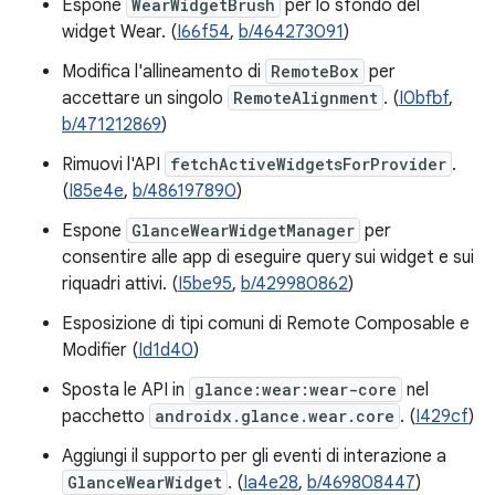
Espone
WearWidgetBrush
per lo sfondo del
widget Wear. (
I66f54
,
b/464273091
)
Modifica l'allineamento di
RemoteBox
per
accettare un singolo
RemoteAlignment
. (
I0bfbf
,
b/471212869
)
Rimuovi l'API
fetchActiveWidgetsForProvider
.
(
I85e4e
,
b/486197890
)
Espone
GlanceWearWidgetManager
per
consentire alle app di eseguire query sui widget e sui
riquadri attivi. (
I5be95
,
b/429980862
)
Esposizione di tipi comuni di Remote Composable e
Modifier (
Id1d40
)
Sposta le API in
glance:wear:wear-core
nel
pacchetto
androidx.glance.wear.core
. (
I429cf
)
Aggiungi il supporto per gli eventi di interazione a
GlanceWearWidget
. (
Ia4e28
,
b/469808447
)