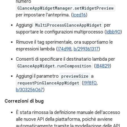
numero
GlanceAppWidgetManager.setWidgetPreview
per impostare l'anteprima. (
Iced16
)
Aggiungi
MultiProcessGlanceAppWidget
per
supportare le configurazioni multiprocesso (
Idbb90
)
Rimuove il tag sperimentale, ora supportiamo le
espressioni lambda (
I74d98
,
b/299361317
)
Consenti di specificare il destinatario lambda per
GlanceAppWidget.runComposition
(
I84829
)
Aggiungi il parametro
previewSize
a
requestPinGlanceAppWidget
(
I9f8f0
,
b/303256067
)
Correzioni di bug
È stata rimossa la definizione manuale dell'accesso
alle nuove API della piattaforma, poiché avviene
automaticamente tramite la modellazione delle API