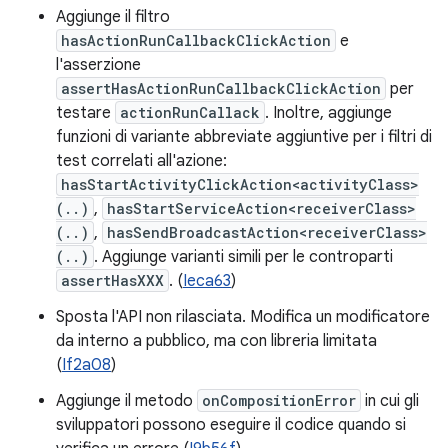
Aggiunge il filtro
hasActionRunCallbackClickAction
e
l'asserzione
assertHasActionRunCallbackClickAction
per
testare
actionRunCallack
. Inoltre, aggiunge
funzioni di variante abbreviate aggiuntive per i filtri di
test correlati all'azione:
hasStartActivityClickAction<activityClass>
(..)
,
hasStartServiceAction<receiverClass>
(..)
,
hasSendBroadcastAction<receiverClass>
(..)
. Aggiunge varianti simili per le controparti
assertHasXXX
. (
Ieca63
)
Sposta l'API non rilasciata. Modifica un modificatore
da interno a pubblico, ma con libreria limitata
(
If2a08
)
Aggiunge il metodo
onCompositionError
in cui gli
sviluppatori possono eseguire il codice quando si