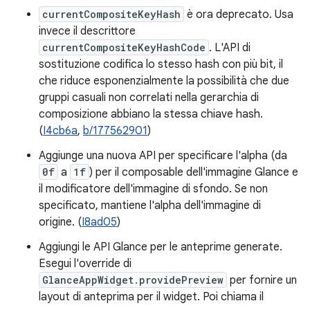
currentCompositeKeyHash
è ora deprecato. Usa
invece il descrittore
currentCompositeKeyHashCode
. L'API di
sostituzione codifica lo stesso hash con più bit, il
che riduce esponenzialmente la possibilità che due
gruppi casuali non correlati nella gerarchia di
composizione abbiano la stessa chiave hash.
(
I4cb6a
,
b/177562901
)
Aggiunge una nuova API per specificare l'alpha (da
0f
a
1f
) per il composable dell'immagine Glance e
il modificatore dell'immagine di sfondo. Se non
specificato, mantiene l'alpha dell'immagine di
origine. (
I8ad05
)
Aggiungi le API Glance per le anteprime generate.
Esegui l'override di
GlanceAppWidget.providePreview
per fornire un
layout di anteprima per il widget. Poi chiama il