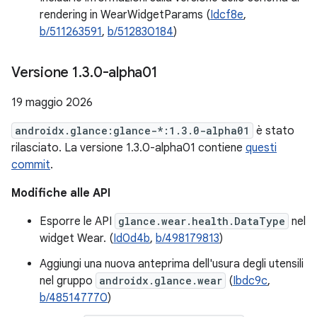
rendering in WearWidgetParams (
Idcf8e
,
b/511263591
,
b/512830184
)
Versione 1
.
3
.
0-alpha01
19 maggio 2026
androidx.glance:glance-*:1.3.0-alpha01
è stato
rilasciato. La versione 1.3.0-alpha01 contiene
questi
commit
.
Modifiche alle API
Esporre le API
glance.wear.health.DataType
nel
widget Wear. (
Id0d4b
,
b/498179813
)
Aggiungi una nuova anteprima dell'usura degli utensili
nel gruppo
androidx.glance.wear
(
Ibdc9c
,
b/485147770
)