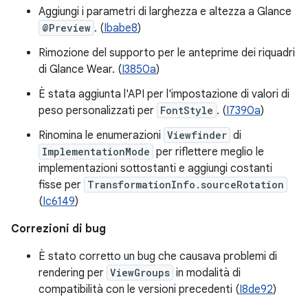
Aggiungi i parametri di larghezza e altezza a Glance
@Preview
. (
Ibabe8
)
Rimozione del supporto per le anteprime dei riquadri
di Glance Wear. (
I3850a
)
È stata aggiunta l'API per l'impostazione di valori di
peso personalizzati per
FontStyle
. (
I7390a
)
Rinomina le enumerazioni
Viewfinder
di
ImplementationMode
per riflettere meglio le
implementazioni sottostanti e aggiungi costanti
fisse per
TransformationInfo.sourceRotation
(
Ic6149
)
Correzioni di bug
È stato corretto un bug che causava problemi di
rendering per
ViewGroups
in modalità di
compatibilità con le versioni precedenti (
I8de92
)