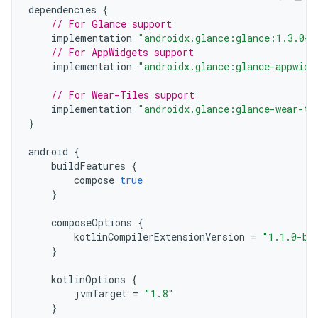
dependencies
{
// For Glance support
implementation
"androidx.glance:glance:1.3.0-a
// For AppWidgets support
implementation
"androidx.glance:glance-appwidg
// For Wear-Tiles support
implementation
"androidx.glance:glance-wear-ti
}
android
{
buildFeatures
{
compose
true
}
composeOptions
{
kotlinCompilerExtensionVersion
=
"1.1.0-be
}
kotlinOptions
{
jvmTarget
=
"1.8"
}