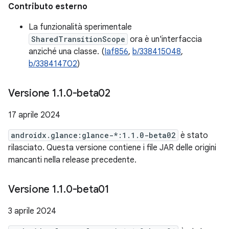
Contributo esterno
La funzionalità sperimentale
SharedTransitionScope
ora è un'interfaccia
anziché una classe. (
Iaf856
,
b/338415048
,
b/338414702
)
Versione 1
.
1
.
0-beta02
17 aprile 2024
androidx.glance:glance-*:1.1.0-beta02
è stato
rilasciato. Questa versione contiene i file JAR delle origini
mancanti nella release precedente.
Versione 1
.
1
.
0-beta01
3 aprile 2024