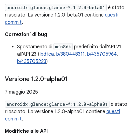
androidx.glance:glance-*:1.2.0-beta01
è stato
rilasciato. La versione 1.2.0-beta01 contiene
questi
commit
.
Correzioni di bug
Spostamento di
minSdk
predefinito dall'API 21
all'API 23 (
Ibdfca
,
b/380448311
,
b/435705964
,
b/435705223
)
Versione 1
.
2
.
0-alpha01
7 maggio 2025
androidx.glance:glance-*:1.2.0-alpha01
è stato
rilasciato. La versione 1.2.0-alpha01 contiene
questi
commit
.
Modifiche alle API