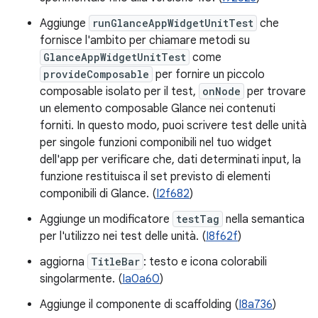
Aggiunge
runGlanceAppWidgetUnitTest
che
fornisce l'ambito per chiamare metodi su
GlanceAppWidgetUnitTest
come
provideComposable
per fornire un piccolo
composable isolato per il test,
onNode
per trovare
un elemento composable Glance nei contenuti
forniti. In questo modo, puoi scrivere test delle unità
per singole funzioni componibili nel tuo widget
dell'app per verificare che, dati determinati input, la
funzione restituisca il set previsto di elementi
componibili di Glance. (
I2f682
)
Aggiunge un modificatore
testTag
nella semantica
per l'utilizzo nei test delle unità. (
I8f62f
)
aggiorna
TitleBar
: testo e icona colorabili
singolarmente. (
Ia0a60
)
Aggiunge il componente di scaffolding (
I8a736
)