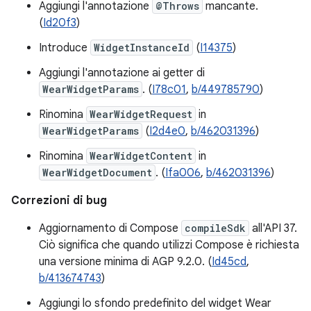
Aggiungi l'annotazione
@Throws
mancante.
(
Id20f3
)
Introduce
WidgetInstanceId
(
I14375
)
Aggiungi l'annotazione ai getter di
WearWidgetParams
. (
I78c01
,
b/449785790
)
Rinomina
WearWidgetRequest
in
WearWidgetParams
(
I2d4e0
,
b/462031396
)
Rinomina
WearWidgetContent
in
WearWidgetDocument
. (
Ifa006
,
b/462031396
)
Correzioni di bug
Aggiornamento di Compose
compileSdk
all'API 37.
Ciò significa che quando utilizzi Compose è richiesta
una versione minima di AGP 9.2.0. (
Id45cd
,
b/413674743
)
Aggiungi lo sfondo predefinito del widget Wear