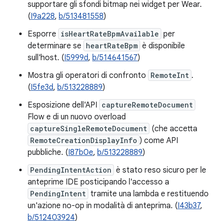
supportare gli sfondi bitmap nei widget per Wear.
(
I9a228
,
b/513481558
)
Esporre
isHeartRateBpmAvailable
per
determinare se
heartRateBpm
è disponibile
sull'host. (
I5999d
,
b/514641567
)
Mostra gli operatori di confronto
RemoteInt
.
(
I5fe3d
,
b/513228889
)
Esposizione dell'API
captureRemoteDocument
Flow e di un nuovo overload
captureSingleRemoteDocument
(che accetta
RemoteCreationDisplayInfo
) come API
pubbliche. (
I87b0e
,
b/513228889
)
PendingIntentAction
è stato reso sicuro per le
anteprime IDE posticipando l'accesso a
PendingIntent
tramite una lambda e restituendo
un'azione no-op in modalità di anteprima. (
I43b37
,
b/512403924
)