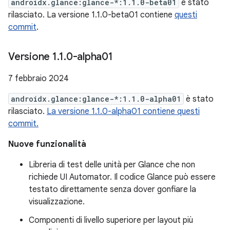
androidx.glance:glance-*:1.1.0-beta01
è stato
rilasciato. La versione 1.1.0-beta01 contiene
questi
commit
.
Versione 1
.
1
.
0-alpha01
7 febbraio 2024
androidx.glance:glance-*:1.1.0-alpha01
è stato
rilasciato.
La versione 1.1.0-alpha01 contiene questi
commit.
Nuove funzionalità
Libreria di test delle unità per Glance che non
richiede UI Automator. Il codice Glance può essere
testato direttamente senza dover gonfiare la
visualizzazione.
Componenti di livello superiore per layout più