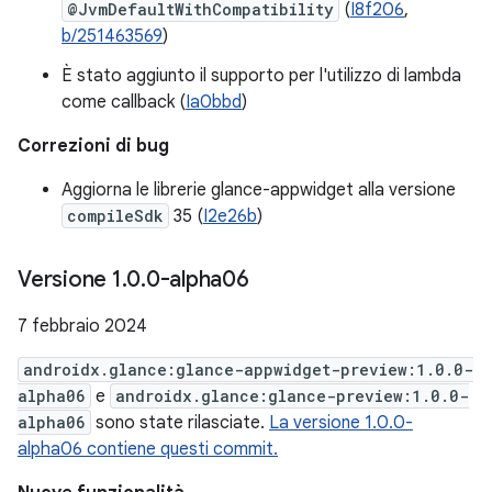
@JvmDefaultWithCompatibility
(
I8f206
,
b/251463569
)
È stato aggiunto il supporto per l'utilizzo di lambda
come callback (
Ia0bbd
)
Correzioni di bug
Aggiorna le librerie glance-appwidget alla versione
compileSdk
35 (
I2e26b
)
Versione 1
.
0
.
0-alpha06
7 febbraio 2024
androidx.glance:glance-appwidget-preview:1.0.0-
alpha06
e
androidx.glance:glance-preview:1.0.0-
alpha06
sono state rilasciate.
La versione 1.0.0-
alpha06 contiene questi commit.