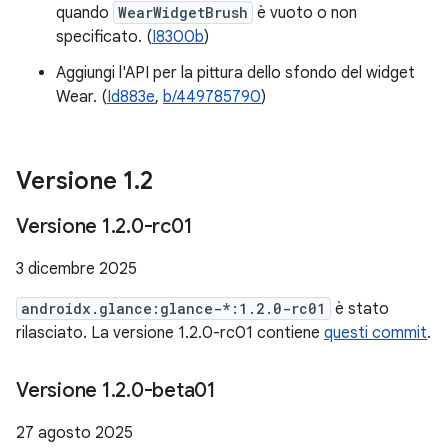
quando
WearWidgetBrush
è vuoto o non
specificato. (
I8300b
)
Aggiungi l'API per la pittura dello sfondo del widget
Wear. (
Id883e
,
b/449785790
)
Versione 1
.
2
Versione 1
.
2
.
0-rc01
3 dicembre 2025
androidx.glance:glance-*:1.2.0-rc01
è stato
rilasciato. La versione 1.2.0-rc01 contiene
questi commit
.
Versione 1
.
2
.
0-beta01
27 agosto 2025