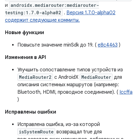
и
androidx.mediarouter:mediarouter-
testing:1.7.0-alpha02
.
Версия 1.7.0-alpha02
содержит следующие коммиты.
Новые функции
Повысьте значение minSdk до 19. (
e8c4463
)
Изменения в API
Улучшить сопоставление типов устройств из
MediaRouter2
с AndroidX
MediaRouter
для
описания системных маршрутов (например:
Bluetooth, HDMI, проводное соединение). (
Iccffa
)
Исправлены ошибки
Исправлена ​​ошибка, из-за которой
isSystemRoute
возвращал true для