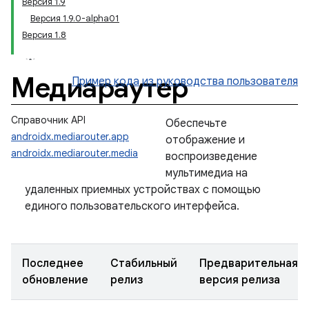
Версия 1.9
Версия 1.9.0-alpha01
Версия 1.8
Медиараутер
Пример кода
из руководства пользователя
Справочник API
Обеспечьте
androidx.mediarouter.app
отображение и
androidx.mediarouter.media
воспроизведение
мультимедиа на
удаленных приемных устройствах с помощью
единого пользовательского интерфейса.
Последнее
Стабильный
Предварительная
обновление
релиз
версия релиза