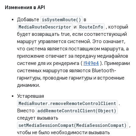
Изменения в API
Добавьте
isSystemRoute()
в
MediaRouteDescriptor
и
RouteInfo
, который
будет возвращать true, если соответствующий
маршрут управляется системой. Это означает,
что система является поставщиком маршрута, а
приложение отвечает за передачу медиафайлов
системе для их рендеринга (
I949e4
). Примерами
системных маршрутов являются Bluetooth-
гарнитуры, проводные гарнитуры и встроенные
динамики.
Устаревшая
MediaRouter.removeRemoteControlClient
.
Вместо
addRemoteControlClient(Object)
следует вызывать
setMediaSessionCompat(MediaSessionCompat)
,
чтобы не было необходимости вызывать