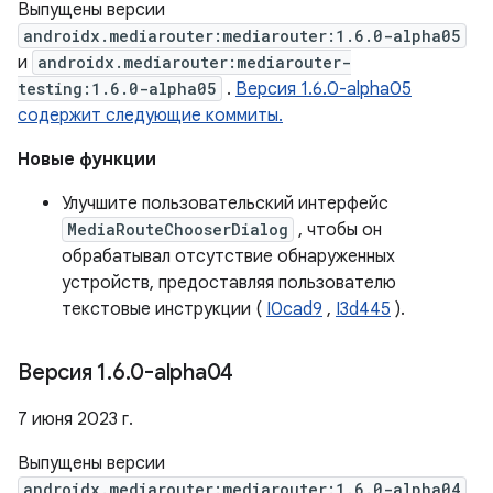
Выпущены версии
androidx.mediarouter:mediarouter:1.6.0-alpha05
и
androidx.mediarouter:mediarouter-
testing:1.6.0-alpha05
.
Версия 1.6.0-alpha05
содержит следующие коммиты.
Новые функции
Улучшите пользовательский интерфейс
MediaRouteChooserDialog
, чтобы он
обрабатывал отсутствие обнаруженных
устройств, предоставляя пользователю
текстовые инструкции (
I0cad9
,
I3d445
).
Версия 1
.
6
.
0-alpha04
7 июня 2023 г.
Выпущены версии
androidx.mediarouter:mediarouter:1.6.0-alpha04