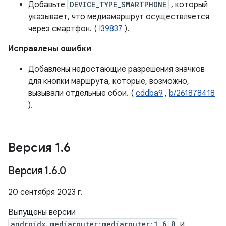
Добавьте
DEVICE_TYPE_SMARTPHONE
, который
указывает, что медиамаршрут осуществляется
через смартфон. (
I39837
).
Исправлены ошибки
Добавлены недостающие разрешения значков
для кнопки маршрута, которые, возможно,
вызывали отдельные сбои. (
cddba9
,
b/261878418
).
Версия 1
.
6
Версия 1
.
6
.
0
20 сентября 2023 г.
Выпущены версии
androidx.mediarouter:mediarouter:1.6.0
и