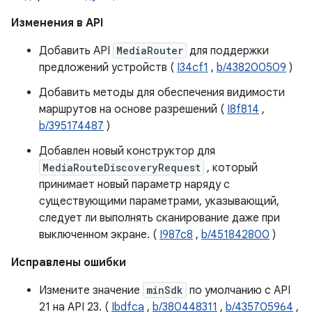
Изменения в API
Добавить API
MediaRouter
для поддержки
предложений устройств (
I34cf1
,
b/438200509
)
Добавить методы для обеспечения видимости
маршрутов на основе разрешений (
I8f814
,
b/395174487
)
Добавлен новый конструктор для
MediaRouteDiscoveryRequest
, который
принимает новый параметр наряду с
существующими параметрами, указывающий,
следует ли выполнять сканирование даже при
выключенном экране. (
I987c8
,
b/451842800
)
Исправлены ошибки
Измените значение
minSdk
по умолчанию с API
21 на API 23. (
Ibdfca
,
b/380448311
,
b/435705964
,