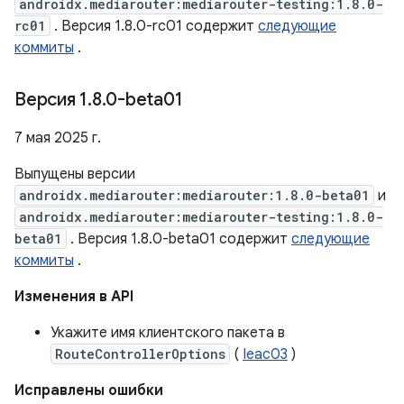
androidx.mediarouter:mediarouter-testing:1.8.0-
rc01
. Версия 1.8.0-rc01 содержит
следующие
коммиты
.
Версия 1
.
8
.
0-beta01
7 мая 2025 г.
Выпущены версии
androidx.mediarouter:mediarouter:1.8.0-beta01
и
androidx.mediarouter:mediarouter-testing:1.8.0-
beta01
. Версия 1.8.0-beta01 содержит
следующие
коммиты
.
Изменения в API
Укажите имя клиентского пакета в
RouteControllerOptions
(
Ieac03
)
Исправлены ошибки