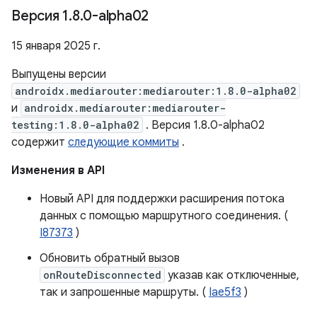
Версия 1
.
8
.
0-alpha02
15 января 2025 г.
Выпущены версии
androidx.mediarouter:mediarouter:1.8.0-alpha02
и
androidx.mediarouter:mediarouter-
testing:1.8.0-alpha02
. Версия 1.8.0-alpha02
содержит
следующие коммиты
.
Изменения в API
Новый API для поддержки расширения потока
данных с помощью маршрутного соединения. (
I87373
)
Обновить обратный вызов
onRouteDisconnected
указав как отключенные,
так и запрошенные маршруты. (
Iae5f3
)