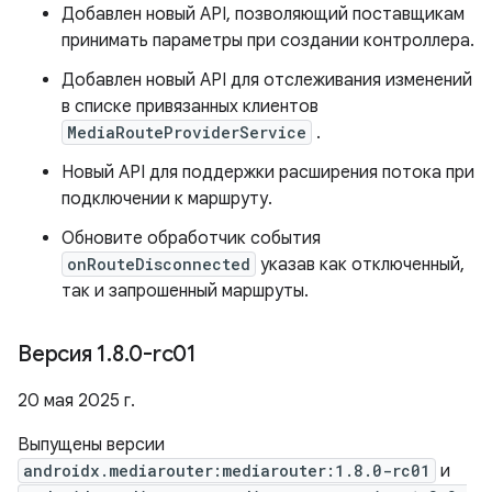
Добавлен новый API, позволяющий поставщикам
принимать параметры при создании контроллера.
Добавлен новый API для отслеживания изменений
в списке привязанных клиентов
MediaRouteProviderService
.
Новый API для поддержки расширения потока при
подключении к маршруту.
Обновите обработчик события
onRouteDisconnected
указав как отключенный,
так и запрошенный маршруты.
Версия 1
.
8
.
0-rc01
20 мая 2025 г.
Выпущены версии
androidx.mediarouter:mediarouter:1.8.0-rc01
и