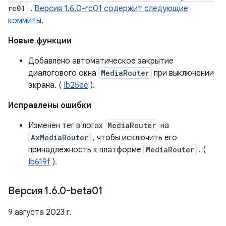
rc01
.
Версия 1.6.0-rc01 содержит следующие
коммиты.
Новые функции
Добавлено автоматическое закрытие
диалогового окна
MediaRouter
при выключении
экрана. (
Ib25ee
).
Исправлены ошибки
Изменен тег в логах
MediaRouter
на
AxMediaRouter
, чтобы исключить его
принадлежность к платформе
MediaRouter
. (
Ib619f
).
Версия 1
.
6
.
0-beta01
9 августа 2023 г.