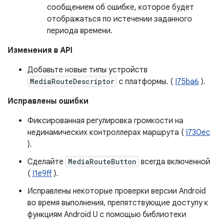
сообщением об ошибке, которое будет
отображаться по истечении заданного
периода времени.
Изменения в API
Добавьте новые типы устройств
MediaRouteDescriptor
с платформы. (
I75ba6
).
Исправлены ошибки
Фиксированная регулировка громкости на
нединамических контроллерах маршрута (
I730ec
).
Сделайте
MediaRouteButton
всегда включенной
(
I1e9ff
).
Исправлены некоторые проверки версии Android
во время выполнения, препятствующие доступу к
функциям Android U с помощью библиотеки