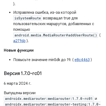
).
Исправлена ​​ошибка, из-за которой
isSystemRoute
возвращал true для
пользовательских маршрутов, добавленных с
помощью
android.media.MediaRouter#addUserRoute()
(
a27f6b
).
Новые функции
Повысьте значение minSdk до 19. (
e8c4463
)
Версия 1
.
7
.
0-rc01
6 марта 2024 г.
Выпущены версии
androidx.mediarouter:mediarouter:1.7.0-rc01
и
androidx.mediarouter:mediarouter-testing:1.7.0-