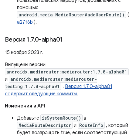
пользовательских маршрутов, добавленных с
помощью
android.media.MediaRouter#addUserRoute()
(
a27f6b
).
Версия 1
.
7
.
0-alpha01
15 ноября 2023 г.
Выпущены версии
androidx.mediarouter:mediarouter:1.7.0-alpha01
и
androidx.mediarouter:mediarouter-
testing:1.7.0-alpha01
.
Версия 1.7.0-alpha01
содержит следующие коммиты.
Изменения в API
Добавьте
isSystemRoute()
в
MediaRouteDescriptor
и
RouteInfo
, который
будет возвращать true, если соответствующий