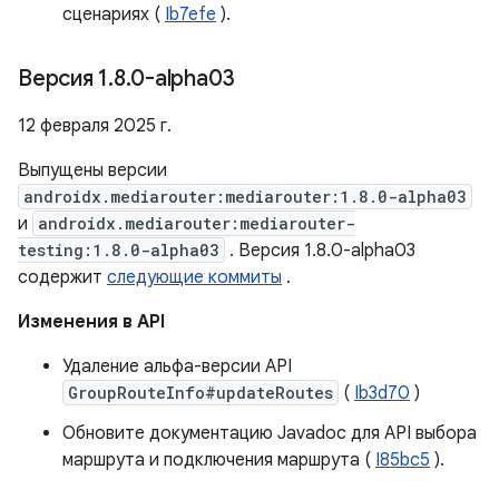
сценариях (
Ib7efe
).
Версия 1
.
8
.
0-alpha03
12 февраля 2025 г.
Выпущены версии
androidx.mediarouter:mediarouter:1.8.0-alpha03
и
androidx.mediarouter:mediarouter-
testing:1.8.0-alpha03
. Версия 1.8.0-alpha03
содержит
следующие коммиты
.
Изменения в API
Удаление альфа-версии API
GroupRouteInfo#updateRoutes
(
Ib3d70
)
Обновите документацию Javadoc для API выбора
маршрута и подключения маршрута (
I85bc5
).