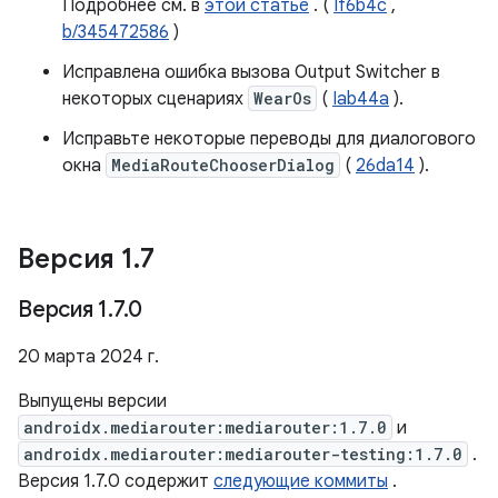
Подробнее см. в
этой статье
. (
If6b4c
,
b/345472586
)
Исправлена ​​ошибка вызова Output Switcher в
некоторых сценариях
WearOs
(
Iab44a
).
Исправьте некоторые переводы для диалогового
окна
MediaRouteChooserDialog
(
26da14
).
Версия 1
.
7
Версия 1
.
7
.
0
20 марта 2024 г.
Выпущены версии
androidx.mediarouter:mediarouter:1.7.0
и
androidx.mediarouter:mediarouter-testing:1.7.0
.
Версия 1.7.0 содержит
следующие коммиты
.