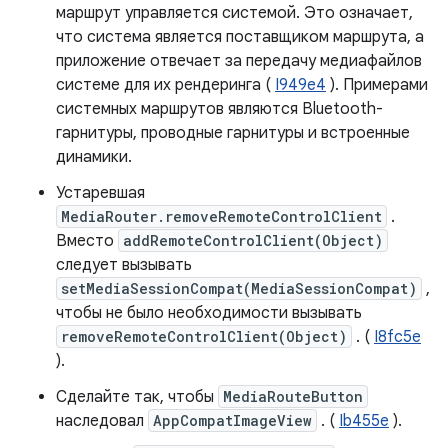
маршрут управляется системой. Это означает,
что система является поставщиком маршрута, а
приложение отвечает за передачу медиафайлов
системе для их рендеринга (
I949e4
). Примерами
системных маршрутов являются Bluetooth-
гарнитуры, проводные гарнитуры и встроенные
динамики.
Устаревшая
MediaRouter.removeRemoteControlClient
.
Вместо
addRemoteControlClient(Object)
следует вызывать
setMediaSessionCompat(MediaSessionCompat)
,
чтобы не было необходимости вызывать
removeRemoteControlClient(Object)
. (
I8fc5e
).
Сделайте так, чтобы
MediaRouteButton
наследовал
AppCompatImageView
. (
Ib455e
).