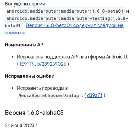
Выпущены версии
androidx.mediarouter:mediarouter:1.6.0-beta01
и
androidx.mediarouter:mediarouter-testing:1.6.0-
beta01
.
Версия 1.6.0-beta01 содержит следующие
коммиты.
Изменения в API
Исправлена ​​поддержка API платформы Android U.
(
IE9117
,
b/289269026
)
Исправлены ошибки
Исправить переводы в
MediaRouteChooserDialog
. (
d39a7f
)
Версия 1
.
6
.
0-alpha05
21 июня 2023 г.