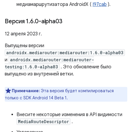
медиамаршрутизатора AndroidX (
I97cab
).
Версия 1
.
6
.
0-alpha03
12 апреля 2023 г.
Выпущены версии
androidx.mediarouter:mediarouter:1.6.0-alpha03
и
androidx.mediarouter:mediarouter-
testing:1.6.0-alpha03
. Это обновление было
выпущено из внутренней ветки.
Примечание:
Эта версия будет компилироваться
только с SDK Android 14 Beta 1.
Внесите некоторые изменения в API видимости
MediaRouteDescriptor
.