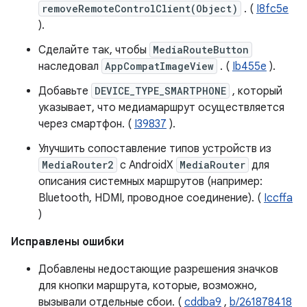
removeRemoteControlClient(Object)
. (
I8fc5e
).
Сделайте так, чтобы
MediaRouteButton
наследовал
AppCompatImageView
. (
Ib455e
).
Добавьте
DEVICE_TYPE_SMARTPHONE
, который
указывает, что медиамаршрут осуществляется
через смартфон. (
I39837
).
Улучшить сопоставление типов устройств из
MediaRouter2
с AndroidX
MediaRouter
для
описания системных маршрутов (например:
Bluetooth, HDMI, проводное соединение). (
Iccffa
)
Исправлены ошибки
Добавлены недостающие разрешения значков
для кнопки маршрута, которые, возможно,
вызывали отдельные сбои. (
cddba9
,
b/261878418