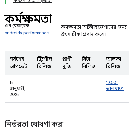
সংস্করণ 1.0.0-alpha01
কর্মক্ষমতা
API রেফারেন্স
কর্মক্ষমতা অপ্টিমাইজেশানের জন্য
androidx.performance
উৎস টীকা প্রদান করে।
সর্বশেষ
স্থিতিশীল
প্রার্থী
বিটা
আলফা
আপডেট
রিলিজ
মুক্তি
রিলিজ
রিলিজ
15
-
-
-
1.0.0-
জানুয়ারী,
আলফা01
2025
নির্ভরতা ঘোষণা করা