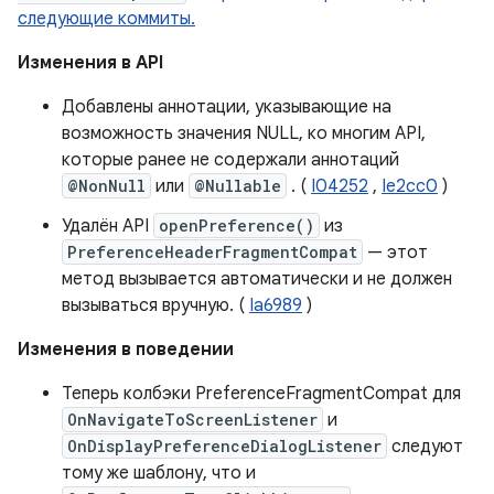
следующие коммиты.
Изменения в API
Добавлены аннотации, указывающие на
возможность значения NULL, ко многим API,
которые ранее не содержали аннотаций
@NonNull
или
@Nullable
. (
I04252
,
Ie2cc0
)
Удалён API
openPreference()
из
PreferenceHeaderFragmentCompat
— этот
метод вызывается автоматически и не должен
вызываться вручную. (
Ia6989
)
Изменения в поведении
Теперь колбэки PreferenceFragmentCompat для
OnNavigateToScreenListener
и
OnDisplayPreferenceDialogListener
следуют
тому же шаблону, что и