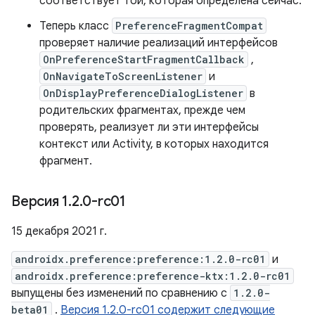
соответствует той, которая определена сейчас.
Теперь класс
PreferenceFragmentCompat
проверяет наличие реализаций интерфейсов
OnPreferenceStartFragmentCallback
,
OnNavigateToScreenListener
и
OnDisplayPreferenceDialogListener
в
родительских фрагментах, прежде чем
проверять, реализует ли эти интерфейсы
контекст или Activity, в которых находится
фрагмент.
Версия 1
.
2
.
0-rc01
15 декабря 2021 г.
androidx.preference:preference:1.2.0-rc01
и
androidx.preference:preference-ktx:1.2.0-rc01
выпущены без изменений по сравнению с
1.2.0-
beta01
.
Версия 1.2.0-rc01 содержит следующие