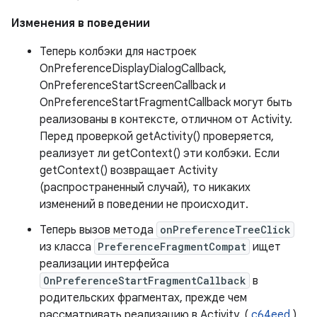
Изменения в поведении
Теперь колбэки для настроек
OnPreferenceDisplayDialogCallback,
OnPreferenceStartScreenCallback и
OnPreferenceStartFragmentCallback могут быть
реализованы в контексте, отличном от Activity.
Перед проверкой getActivity() проверяется,
реализует ли getContext() эти колбэки. Если
getContext() возвращает Activity
(распространенный случай), то никаких
изменений в поведении не происходит.
Теперь вызов метода
onPreferenceTreeClick
из класса
PreferenceFragmentCompat
ищет
реализации интерфейса
OnPreferenceStartFragmentCallback
в
родительских фрагментах, прежде чем
рассматривать реализацию в Activity. (
c64eed
)