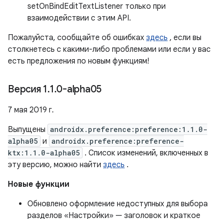
setOnBindEditTextListener только при
взаимодействии с этим API.
Пожалуйста, сообщайте об ошибках
здесь
, если вы
столкнетесь с какими-либо проблемами или если у вас
есть предложения по новым функциям!
Версия 1
.
1
.
0-alpha05
7 мая 2019 г.
Выпущены
androidx.preference:preference:1.1.0-
alpha05
и
androidx.preference:preference-
ktx:1.1.0-alpha05
. Список изменений, включенных в
эту версию, можно найти
здесь
.
Новые функции
Обновлено оформление недоступных для выбора
разделов «Настройки» — заголовок и краткое