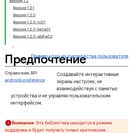
Версия 1.2
Версия 1.2.1
Версия 1.2.0
Версия 1.2.0-rc01
Версия 1.2.0-beta01
Версия 1.2.0-alpha02
Предпочтение
Пример кода
из руководства пользователя
Справочник API
Создавайте интерактивные
androidx.preference
экраны настроек, не
взаимодействуя с памятью
устройства и не управляя пользовательским
интерфейсом.
Внимание:
Эта библиотека находится в режиме
поддержки и будет получать только критические