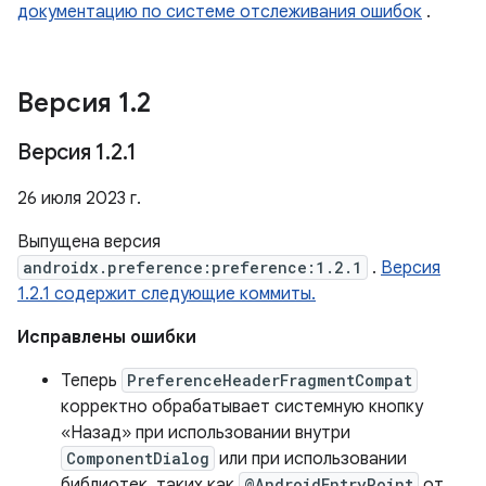
документацию по системе отслеживания ошибок
.
Версия 1
.
2
Версия 1
.
2
.
1
26 июля 2023 г.
Выпущена версия
androidx.preference:preference:1.2.1
.
Версия
1.2.1 содержит следующие коммиты.
Исправлены ошибки
Теперь
PreferenceHeaderFragmentCompat
корректно обрабатывает системную кнопку
«Назад» при использовании внутри
ComponentDialog
или при использовании
библиотек, таких как
@AndroidEntryPoint
от