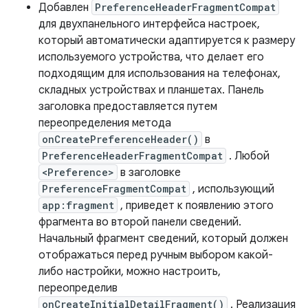
Добавлен
PreferenceHeaderFragmentCompat
для двухпанельного интерфейса настроек,
который автоматически адаптируется к размеру
используемого устройства, что делает его
подходящим для использования на телефонах,
складных устройствах и планшетах. Панель
заголовка предоставляется путем
переопределения метода
onCreatePreferenceHeader()
в
PreferenceHeaderFragmentCompat
. Любой
<Preference>
в заголовке
PreferenceFragmentCompat
, использующий
app:fragment
, приведет к появлению этого
фрагмента во второй панели сведений.
Начальный фрагмент сведений, который должен
отображаться перед ручным выбором какой-
либо настройки, можно настроить,
переопределив
onCreateInitialDetailFragment()
. Реализация