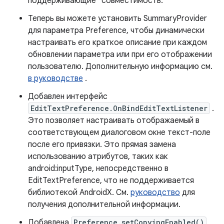
поддерживающие *совместимость.
Теперь вы можете установить SummaryProvider
для параметра Preference, чтобы динамически
настраивать его краткое описание при каждом
обновлении параметра или при его отображении
пользователю. Дополнительную информацию см.
в руководстве
.
Добавлен интерфейс
EditTextPreference.OnBindEditTextListener
.
Это позволяет настраивать отображаемый в
соответствующем диалоговом окне текст-поле
после его привязки. Это прямая замена
использованию атрибутов, таких как
android:inputType, непосредственно в
EditTextPreference, что не поддерживается
библиотекой AndroidX. См.
руководство
для
получения дополнительной информации.
Добавлена
Preference.setCopyingEnabled()