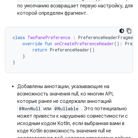
по умолчанию возвращает первую настройку, для
которой определен фрагмент.
class
TwoPanePreference
:
PreferenceHeaderFragmen
override
fun
onCreatePreferenceHeader
():
Prefe
return
PreferenceHeader
()
}
}
Добавлены аннотации, указывающие на
возможность значения null, ко многим API,
которые ранее не содержали аннотаций
@NonNull
или
@Nullable
. Это потенциально
может привести к нарушению совместимости с
исходным кодом Kotlin, если выбранная вами в
коде Kotlin возможность значения null не