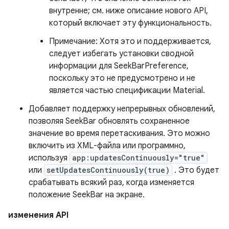
внутренне; см. ниже описание нового API,
который включает эту функциональность.
Примечание: Хотя это и поддерживается,
следует избегать установки сводной
информации для SeekBarPreference,
поскольку это не предусмотрено и не
является частью спецификации Material.
Добавляет поддержку непрерывных обновлений,
позволяя SeekBar обновлять сохраненное
значение во время перетаскивания. Это можно
включить из XML-файла или программно,
используя
app:updatesContinuously="true"
или
setUpdatesContinuously(true)
. Это будет
срабатывать всякий раз, когда изменяется
положение SeekBar на экране.
изменения API