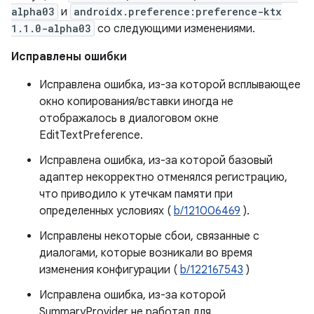
alpha03
и
androidx.preference:preference-ktx
1.1.0-alpha03
со следующими изменениями.
Исправлены ошибки
Исправлена ​​ошибка, из-за которой всплывающее
окно копирования/вставки иногда не
отображалось в диалоговом окне
EditTextPreference.
Исправлена ​​ошибка, из-за которой базовый
адаптер некорректно отменялся регистрацию,
что приводило к утечкам памяти при
определенных условиях (
b/121006469
).
Исправлены некоторые сбои, связанные с
диалогами, которые возникали во время
изменения конфигурации (
b/122167543
)
Исправлена ​​ошибка, из-за которой
SummaryProvider не работал для