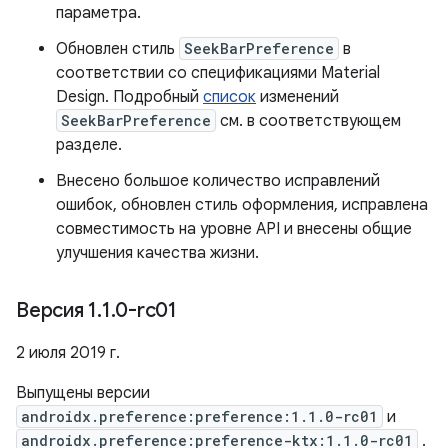
параметра.
Обновлен стиль
SeekBarPreference
в
соответствии со спецификациями Material
Design. Подробный
список
изменений
SeekBarPreference
см. в соответствующем
разделе.
Внесено большое количество исправлений
ошибок, обновлен стиль оформления, исправлена ​​
совместимость на уровне API и внесены общие
улучшения качества жизни.
Версия 1
.
1
.
0-rc01
2 июля 2019 г.
Выпущены версии
androidx.preference:preference:1.1.0-rc01
и
androidx.preference:preference-ktx:1.1.0-rc01
.