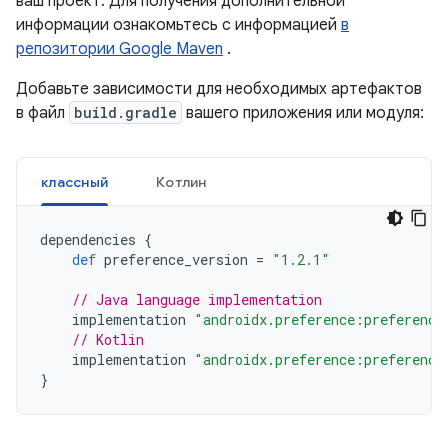
ваш проект. Для получения дополнительной
информации ознакомьтесь с информацией
в
репозитории Google Maven
.
Добавьте зависимости для необходимых артефактов
в файл
build.gradle
вашего приложения или модуля:
классный
Котлин
dependencies
{
def
preference_version
=
"1.2.1"
// Java language implementation
implementation
"androidx.preference:preference
// Kotlin
implementation
"androidx.preference:preference
}