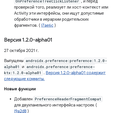
OnPreferenceTreeClickListener
, и перед
проверкой того, реализует ли хост-контекст или
Activity эти интерфейсы, они ищут допустимые
обработчики в иерархии родительских
фрагментов. (
I7ae6c
)
Версия 1
.
2
.
0-alpha01
27 октября 2021 г.
Выпущены
androidx.preference:preference:1.2.0-
alpha01
и
androidx.preference:preference-
ktx:1.2.0-alpha01
.
Версия 1.2.0-alpha01 содержит
следующие коммиты.
Новые функции
Добавлен
PreferenceHeaderFragmentCompat
для двухпанельного интерфейса настроек (
I9a2d8
)