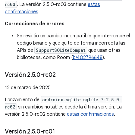
rc03
. La versión 2.5.0-rc03 contiene
estas
confirmaciones
.
Correcciones de errores
Se revirtió un cambio incompatible que interrumpe el
código binario y que quitó de forma incorrecta las
APIs de
SupportSQLiteCompat
que usan otras
bibliotecas, como Room (
b/402796648
).
Versión 2
.
5
.
0-rc02
12 de marzo de 2025
Lanzamiento de
androidx.sqlite:sqlite-*:2.5.0-
rc02
sin cambios notables desde la última versión. La
versión 2.5.0-rc02 contiene
estas confirmaciones
.
Versión 2
.
5
.
0-rc01