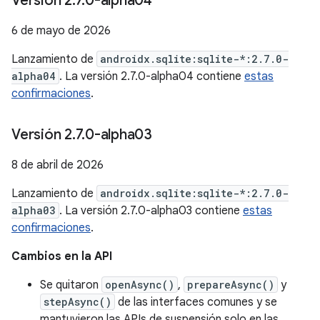
Versión 2
.
7
.
0-alpha04
6 de mayo de 2026
Lanzamiento de
androidx.sqlite:sqlite-*:2.7.0-
alpha04
. La versión 2.7.0-alpha04 contiene
estas
confirmaciones
.
Versión 2
.
7
.
0-alpha03
8 de abril de 2026
Lanzamiento de
androidx.sqlite:sqlite-*:2.7.0-
alpha03
. La versión 2.7.0-alpha03 contiene
estas
confirmaciones
.
Cambios en la API
Se quitaron
openAsync()
,
prepareAsync()
y
stepAsync()
de las interfaces comunes y se
mantuvieron las APIs de suspensión solo en las