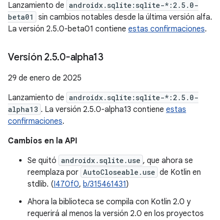
Lanzamiento de
androidx.sqlite:sqlite-*:2.5.0-
beta01
sin cambios notables desde la última versión alfa.
La versión 2.5.0-beta01 contiene
estas confirmaciones
.
Versión 2
.
5
.
0-alpha13
29 de enero de 2025
Lanzamiento de
androidx.sqlite:sqlite-*:2.5.0-
alpha13
. La versión 2.5.0-alpha13 contiene
estas
confirmaciones
.
Cambios en la API
Se quitó
androidx.sqlite.use
, que ahora se
reemplaza por
AutoCloseable.use
de Kotlin en
stdlib. (
I470f0
,
b/315461431
)
Ahora la biblioteca se compila con Kotlin 2.0 y
requerirá al menos la versión 2.0 en los proyectos