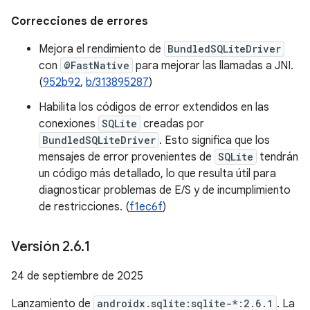
Correcciones de errores
Mejora el rendimiento de
BundledSQLiteDriver
con
@FastNative
para mejorar las llamadas a JNI.
(
952b92
,
b/313895287
)
Habilita los códigos de error extendidos en las
conexiones
SQLite
creadas por
BundledSQLiteDriver
. Esto significa que los
mensajes de error provenientes de
SQLite
tendrán
un código más detallado, lo que resulta útil para
diagnosticar problemas de E/S y de incumplimiento
de restricciones. (
f1ec6f
)
Versión 2
.
6
.
1
24 de septiembre de 2025
Lanzamiento de
androidx.sqlite:sqlite-*:2.6.1
. La