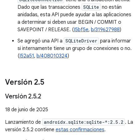
Dado que las transacciones
SQLite
no están
anidadas, esta API puede ayudar a las aplicaciones
a determinar si deben usar BEGIN / COMMIT o
SAVEPOINT / RELEASE. (
I5bf5e
,
b/319627988
)
Se agregó una API a
SQLiteDriver
para informar
si internamente tiene un grupo de conexiones o no.
(
I52a51
,
b/408010324
)
Versión 2
.
5
Versión 2
.
5
.
2
18 de junio de 2025
Lanzamiento de
androidx.sqlite:sqlite-*:2.5.2
. La
versión 2.5.2 contiene
estas confirmaciones
.