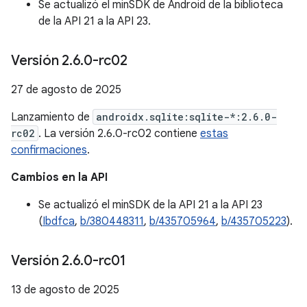
Se actualizó el minSDK de Android de la biblioteca
de la API 21 a la API 23.
Versión 2
.
6
.
0-rc02
27 de agosto de 2025
Lanzamiento de
androidx.sqlite:sqlite-*:2.6.0-
rc02
. La versión 2.6.0-rc02 contiene
estas
confirmaciones
.
Cambios en la API
Se actualizó el minSDK de la API 21 a la API 23
(
Ibdfca
,
b/380448311
,
b/435705964
,
b/435705223
).
Versión 2
.
6
.
0-rc01
13 de agosto de 2025