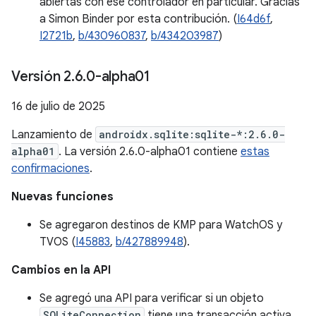
abiertas con ese controlador en particular. Gracias
a Simon Binder por esta contribución. (
I64d6f
,
I2721b
,
b/430960837
,
b/434203987
)
Versión 2
.
6
.
0-alpha01
16 de julio de 2025
Lanzamiento de
androidx.sqlite:sqlite-*:2.6.0-
alpha01
. La versión 2.6.0-alpha01 contiene
estas
confirmaciones
.
Nuevas funciones
Se agregaron destinos de KMP para WatchOS y
TVOS (
I45883
,
b/427889948
).
Cambios en la API
Se agregó una API para verificar si un objeto
SQLiteConnection
tiene una transacción activa.