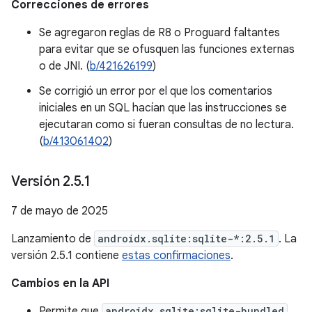
Correcciones de errores
Se agregaron reglas de R8 o Proguard faltantes
para evitar que se ofusquen las funciones externas
o de JNI. (
b/421626199
)
Se corrigió un error por el que los comentarios
iniciales en un SQL hacían que las instrucciones se
ejecutaran como si fueran consultas de no lectura.
(
b/413061402
)
Versión 2
.
5
.
1
7 de mayo de 2025
Lanzamiento de
androidx.sqlite:sqlite-*:2.5.1
. La
versión 2.5.1 contiene
estas confirmaciones
.
Cambios en la API
Permite que
androidx.sqlite:sqlite-bundled