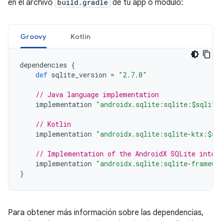
en el archivo
build.gradle
de tu app o módulo:
Groovy
Kotlin
dependencies
{
def
sqlite_version
=
"2.7.0"
// Java language implementation
implementation
"androidx.sqlite:sqlite:$sqlite
// Kotlin
implementation
"androidx.sqlite:sqlite-ktx:$sq
// Implementation of the AndroidX SQLite inter
implementation
"androidx.sqlite:sqlite-framewo
}
Para obtener más información sobre las dependencias,