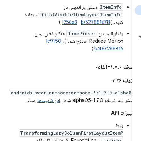
ItemInfo
مبتنی بر اندیس در
firstVisibleItemLayoutItemInfo
استفاده
کنید. (
b/527881678
،
I256e3
)
رفتار انیمیشن
TimePicker
هنگام فعال بودن
Reduce Motion اصلاح شد. (
،
Ic9150
)
b/467288916
سخه ۱
۰-آلفا۰۵
.
۷
.
 ۲۰۲۶
androidx.wear.compose:compose-*:1.7.0-alpha05
تشر شد. نسخه 1.7.0-alpha05 شامل
این کامیت‌ها
است.
غییرات API
رابط
TransformingLazyColumnFirstLayoutItemP
rovider
در Foundation اضافه شد تا امکان