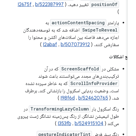
positionOf
تغییر دهید. (
b/522387997
,
I2675f
)
پارامتر
actionContentSpacing
به
SwipeToReveal
اضافه شد که به توسعه‌دهندگان
اجازه می‌دهد فاصله بین اسلات‌های اکشن و محتوا را
سفارشی کنند. (
b/507073912
،
I2abaf
)
فع اشکالات
مشکلی در
ScreenScaffold
که در آن
ترکیب‌بندی‌های مجدد می‌توانستند باعث شوند
ScrollInfoProvider
که به خاطر سپرده نشده
است، وضعیت ردیابی اسکرول را بازنشانی کند، برطرف
شد. (
b/524620765
،
I98f6d
)
رنگ اسکرول بار
TransformingLazyColumn
در
طول انیمیشن نشانگر، از رنگ پس‌زمینه نشانگر ژست پیروی
می‌کند (
b/524915104
،
I353fb
)
رنگ پیش‌فرض
gestureIndicatorTint