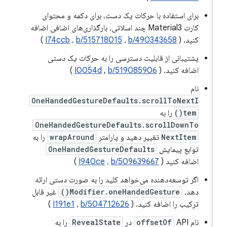
برای استفاده با حرکات یک دست، برای دکمه و محتوای
کارت Material3 چند اسلاتی، بارگذاری‌های اضافی اضافه
کنید. (
b/490343658
،
b/515718015
،
I74ccb
)
پشتیبانی از قابلیت دسترسی را به حرکات یک دستی
اضافه کنید. (
b/519085906
,
I0054d
)
نام
OneHandedGestureDefaults.scrollToNextI
tem()
را به
OneHandedGestureDefaults.scrollDownTo
NextItem
تغییر دهید و پارامتر
wrapAround
را به
توابع پیمایش
OneHandedGestureDefaults
اضافه کنید (
b/509639667
،
I940ce
)
اگر توسعه‌دهنده می‌خواهد کلید را به صورت دستی ارائه
دهد،
Modifier.oneHandedGesture()
غیر قابل
ترکیب را اضافه کنید. (
b/504712626
،
I191e1
)
نام
API در
offsetOf
RevealState
را به