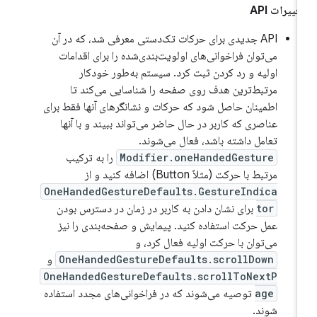
غییرات API
API جدیدی برای حرکات تک‌دستی معرفی شد، که در آن
می‌توان فراخوانی‌های اولویت‌بندی‌شده را برای اقدامات
اولیه و رد کردن ثبت کرد. سیستم به‌طور خودکار
مرتبط‌ترین هدف روی صفحه را شناسایی می‌کند تا
اطمینان حاصل شود که حرکات و نشانگرهای آنها فقط برای
عناصری که کاربر در حال حاضر می‌تواند ببیند و با آنها
تعامل داشته باشد، فعال می‌شوند.
Modifier.oneHandedGesture
را به ترکیب
مرتبط با حرکت (مثلاً Button) اضافه کنید و از
OneHandedGestureDefaults.GestureIndica
tor
برای نشان دادن به کاربر در زمان در دسترس بودن
عمل حرکت استفاده کنید. پیمایش و صفحه‌بندی را نیز
می‌توان با حرکت اولیه فعال کرد، و
OneHandedGestureDefaults.scrollDown
و
OneHandedGestureDefaults.scrollToNextP
age
توصیه می‌شوند که در فراخوانی‌های مجدد استفاده
شوند.