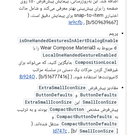
اضافه شد. این به‌روزرسانی، پیمایش پیش‌فرض ۵۰٪ روی
صفحه را برای پیش‌بینی بهتر معرفی می‌کند و شامل حالت
اختیاری snap-to-item برای پیمایش دقیق است. (
Ie9cfb
, [b/509639667]
پرچم
isOneHandedGesturesInAlertDialogEnable
d
مربوط به Wear Compose Material3 را با
LocalOneHandedGestureEnabled
CompositionLocal
جایگزین کنید، که می‌تواند برای
غیرفعال کردن حرکات یک دستی در سلسله مراتب
کامپوننت‌ها استفاده شود. (
, [b/516777416]
Ib9240
مقادیر پیش‌فرض
ExtraSmallIconSize
ButtonDefaults
و
ButtonDefaults
SmallIconSize
این
ExtraSmallIconSize
پیش‌فرض مختص
CompactButton
بودند و به ترتیب
به
CompactButtonDefaults
و
CompactButtonDefaults
منتقل شده‌اند. (
Id747c
, [b/
SmallIconSize
]