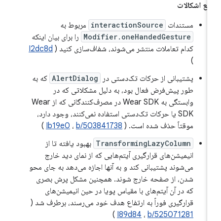
فع اشکالات
مستندات
interactionSource
مربوط به
Modifier.oneHandedGesture
را برای بیان اینکه
کدام تعاملات منتشر می‌شوند، شفاف‌سازی کنید (
I2dc8d
)
پشتیبانی از حرکات تک‌دستی در
AlertDialog
که به
طور پیش‌فرض فعال بود، به دلیل مشکلاتی که در
وابستگی به Wear SDK در مصرف‌کنندگانی که از Wear
SDK یا حرکات تک‌دستی استفاده نمی‌کنند، وجود دارد،
موقتاً حذف شده است. (
b/503841738
،
Ib19e0
)
TransformingLazyColumn
بهبود یافته تا از
انیمیشن‌های قرارگیری آیتم‌هایی که از نمای دید خارج
می‌شوند پشتیبانی کند و به آنها اجازه می‌دهد به جای محو
شدن، از صفحه خارج شوند. همچنین مشکل پرش بصری
که در آن آیتم‌های با مقیاس پویا در حین انیمیشن‌های
قرارگیری فوراً به ارتفاع هدف خود می‌رسند، برطرف شد (
)
I89d84
،
b/525071281