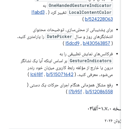
OneHandedGestureIndicator
به
LocalContentColor
تغییر کرد (
،
I1abd3
)
b/524228063
برای پشتیبانی از محلی‌سازی، توضیحات محتوای
انتخابگرهای روز و سال
DatePicker
را پارامتری کنید.
)
I5dcd9
,
b/430563857
(
فرکانس‌های نمایش تطبیقی ​​را به
GestureIndicators
بر اساس اینکه آیا یک نشانگر
درون یا خارج از مؤلفه رابط کاربری میزبان خود رندر
می‌شود، معرفی کنید. (
b/515071642
،
Ic618f
)
رفع مشکل همزمانی هنگام اجرای حرکات یک دستی (
)
I7b95f
،
b/512086558
سخه ۱
۰-آلفا۰۴
.
۷
.
۲۰۲