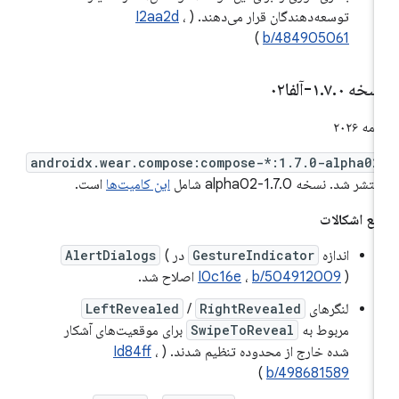
توسعه‌دهندگان قرار می‌دهند. (
،
I2aa2d
)
b/484905061
سخه ۱
۰-آلفا۰۲
.
۷
.
۲۰۲
androidx.wear.compose:compose-*:1.7.0-alpha02
تشر شد. نسخه 1.7.0-alpha02 شامل
این کامیت‌ها
است.
فع اشکالات
اندازه
GestureIndicator
در
(
AlertDialogs
) اصلاح شد.
b/504912009
،
I0c16e
لنگرهای
RightRevealed
/
LeftRevealed
مربوط به
SwipeToReveal
برای موقعیت‌های آشکار
شده خارج از محدوده تنظیم شدند. (
،
Id84ff
)
b/498681589