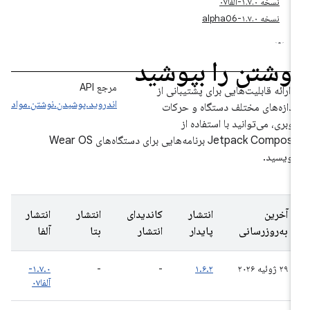
نسخه ۱.۷.۰-آلفا۰۷
نسخه ۱.۷.۰-alpha06
وشتن را بپوشید
مرجع API
ا ارائه قابلیت‌هایی برای پشتیبانی از
اندروید.پوشیدن.نوشتن.مواد
ندازه‌های مختلف دستگاه و حرکات
اوبری، می‌توانید با استفاده از
Jetpack Compose برنامه‌هایی برای دستگاه‌های Wear OS
نویسید.
آخرین
انتشار
کاندیدای
انتشار
انتشار
به‌روزرسانی
پایدار
انتشار
بتا
آلفا
۲۹ ژوئیه ۲۰۲۶
۱.۶.۲
-
-
۱.۷.۰-
آلفا۰۷