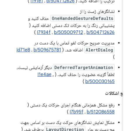
ترکیب را اضافه کنید. (
b/504712626
،
I191e1
)
نشانگرهای ژست را از
OneHandedGestureDefaults
حذف کنید و
پشتیبانی رنگ را به حرکات تک دستی اضافه کنید (
)
I7934f
،
b/505009712
،
b/504712626
مدیریت صریح حرکات لغو تماس با یک دست در
AlertDialog
اضافه شد. (
b/509675781
،
Id71e8
)
DeferredTargetAnimation
دیگر آزمایشی نیست،
لطفاً گزینه عضویت را حذف کنید. (
,
I1e4ae
)
b/500030165
فع اشکالات
رفع مشکل همزمانی هنگام اجرای حرکات یک دستی (
)
I7b95f
،
b/512086558
مشکل نمایش نشانگرهای حرکت یک دست بر اساس جهت
مچ دست به جای
LayoutDirection
برطرف شد. (