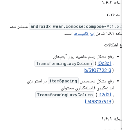
سخه ۱
۲
.
۶
.
مه ۲۰۲۶
androidx.wear.compose:compose-*:1.6.2
منتشر شد.
خه ۱.۶.۲ شامل
این کامیت‌ها
است.
فع اشکالات
رفع مشکل رسم حاشیه روی آیتم‌های
TransformingLazyColumn
(
I0c3c1
،
b/510772213
)
رفع مشکل تخصیص
itemSpacing
در استراتژی
اندازه‌گیری فاصله‌گذاری محتوای
TransformingLazyColumn
(
I12d2f
،
b/498137919
)
سخه ۱
۱
.
۶
.