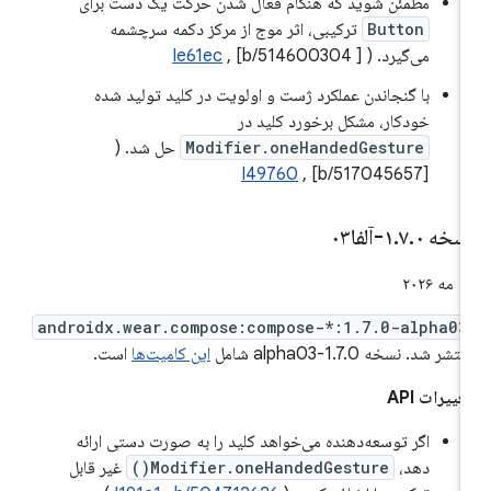
مطمئن شوید که هنگام فعال شدن حرکت یک دست برای
Button
ترکیبی، اثر موج از مرکز دکمه سرچشمه
می‌گیرد. (
, [b/514600304 ]
Ie61ec
با گنجاندن عملکرد ژست و اولویت در کلید تولید شده
خودکار، مشکل برخورد کلید در
Modifier.oneHandedGesture
حل شد. (
I49760
, [b/517045657]
سخه ۱
۰-آلفا۰۳
.
۷
.
مه ۲۰۲۶
androidx.wear.compose:compose-*:1.7.0-alpha03
تشر شد. نسخه 1.7.0-alpha03 شامل
این کامیت‌ها
است.
غییرات API
اگر توسعه‌دهنده می‌خواهد کلید را به صورت دستی ارائه
دهد،
Modifier.oneHandedGesture()
غیر قابل