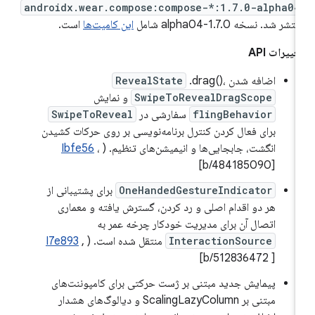
androidx.wear.compose:compose-*:1.7.0-alpha04
تشر شد. نسخه 1.7.0-alpha04 شامل
این کامیت‌ها
است.
غییرات API
اضافه شدن
.drag()،
RevealState
SwipeToRevealDragScope
و نمایش
flingBehavior
سفارشی در
SwipeToReveal
برای فعال کردن کنترل برنامه‌نویسی بر روی حرکات کشیدن
انگشت، جابجایی‌ها و انیمیشن‌های تنظیم. (
،
Ibfe56
[b/484185090]
OneHandedGestureIndicator
برای پشتیبانی از
هر دو اقدام اصلی و رد کردن، گسترش یافته و معماری
اتصال آن برای مدیریت خودکار چرخه عمر به
InteractionSource
منتقل شده است. (
,
I7e893
[b/512836472 ]
پیمایش جدید مبتنی بر ژست حرکتی برای کامپوننت‌های
مبتنی بر ScalingLazyColumn و دیالوگ‌های هشدار