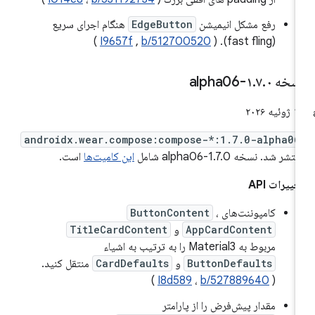
رفع مشکل انیمیشن
EdgeButton
هنگام اجرای سریع
)
I9657f
,
b/512700520
(fast fling). (
سخه ۱
۰-alpha06
.
۷
.
وئیه ۲۰۲۶
androidx.wear.compose:compose-*:1.7.0-alpha06
تشر شد. نسخه 1.7.0-alpha06 شامل
این کامیت‌ها
است.
غییرات API
کامپوننت‌های
،
ButtonContent
AppCardContent
و
TitleCardContent
مربوط به Material3 را به ترتیب به اشیاء
ButtonDefaults
و
CardDefaults
منتقل کنید.
)
I8d589
،
b/527889640
(
مقدار پیش‌فرض را از پارامتر