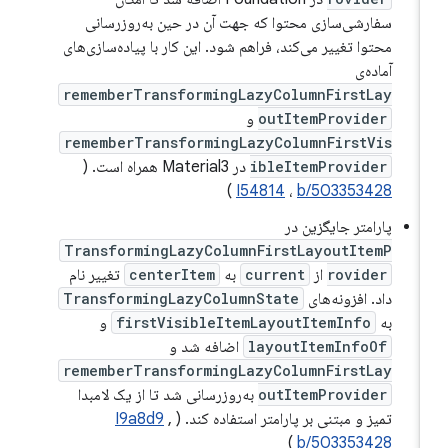
سفارشی‌سازی محتوا که جهت آن در حین به‌روزرسانی
محتوا تغییر می‌کند، فراهم شود. این کار با پیاده‌سازی‌های
آماده‌ی
rememberTransformingLazyColumnFirstLay
outItemProvider
و
rememberTransformingLazyColumnFirstVis
ibleItemProvider
در Material3 همراه است. (
)
I54814
،
b/503353428
پارامتر جایگزین در
TransformingLazyColumnFirstLayoutItemP
rovider
از
current
به
centerItem
تغییر نام
داد. افزونه‌های
TransformingLazyColumnState
به
firstVisibleItemLayoutItemInfo
و
layoutItemInfoOf
اضافه شد و
rememberTransformingLazyColumnFirstLay
outItemProvider
به‌روزرسانی شد تا از یک لامبدا
تمیز و مبتنی بر پارامتر استفاده کند. (
,
I9a8d9
)
b/503353428