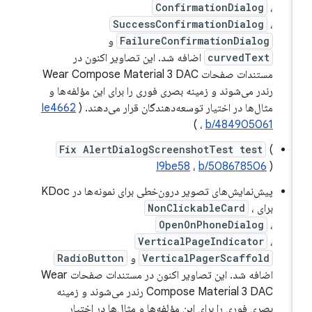
ConfirmationDialog
،
SuccessConfirmationDialog
،
FailureConfirmationDialog
و
curvedText
اضافه شد. این تصاویر اکنون در
مستندات صفحات Wear Compose Material 3 DAC
رندر می‌شوند و زمینه بصری فوری را برای این مؤلفه‌ها و
مثال‌ها در اختیار توسعه‌دهندگان قرار می‌دهند. (
Ie4662
)
،
b/484905061
Fix AlertDialogScreenshotTest test
(
I9be58
،
b/508678506
)
پیش‌نمایش‌های تصویر درون‌خطی برای نمونه‌ها در KDoc
برای
،
NonClickableCard
OpenOnPhoneDialog
،
VerticalPageIndicator
،
VerticalPagerScaffold
و
RadioButton
اضافه شد. این تصاویر اکنون در مستندات صفحات Wear
Compose Material 3 DAC رندر می‌شوند و زمینه
بصری فوری را برای این مؤلفه‌ها و مثال‌ها در اختیار