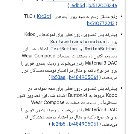
)
I6db5d
،
b/512003346
رفع مشکل رسم حاشیه روی آیتم‌های TLC (
،
I0c3c1
b/510772213
)
پیش‌نمایش تصاویر درون‌خطی برای نمونه‌ها در Kdoc
برای
،
SurfaceTransformation
SwitchButton
و
TextButton
اضافه شد. این
تصاویر اکنون در مستندات صفحات Wear Compose
Material 3 DAC رندر می‌شوند و زمینه بصری فوری را
برای هر نوع دکمه و مثال در اختیار توسعه‌دهندگان قرار
می‌دهند. (
b/484905061
،
Ib53ae
)
پیش‌نمایش تصاویر درون‌خطی برای همه نمونه‌ها در
Kdoc مربوط به Button.kt اضافه شد. این تصاویر اکنون
مستقیماً در مستندات صفحات Wear Compose
Material 3 DAC رندر می‌شوند و زمینه بصری فوری را
برای هر نوع دکمه و مثال در اختیار توسعه‌دهندگان قرار
می‌دهند. (
b/484905061
،
Ie2fb5
)