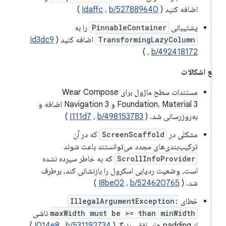
اضافه کنید (
b/527889640
،
Idaffc
)
پشتیبانی
PinnableContainer
را به
TransformingLazyColumn
اضافه کنید (
Id3dc9
)
،
b/492418172
فع اشکالات
مستندات سطح ماژول برای Wear Compose
Foundation، Material 3 و Navigation 3 اضافه و
به‌روزرسانی شد. (
b/498153783
،
I111d7
)
مشکلی در
ScreenScaffold
که در آن
ترکیب‌بندی‌های مجدد می‌توانستند باعث شوند
ScrollInfoProvider
که به خاطر سپرده نشده
است، وضعیت ردیابی اسکرول را بازنشانی کند، برطرف
شد. (
b/524620765
،
I8be02
)
خطای
IllegalArgumentException:
maxWidth must be >= than minWidth
ناشی
از padding های افقی بزرگ (
b/531192734
،
I014e8
)