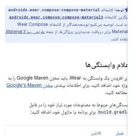
توجه:
کتابخانه
androidx.wear.compose:compose-material
ایگزین کتابخانه
androidx.wear.compose:compose-material3
شده است. توصیه می‌کنیم توسعه‌دهندگان از کتابخانه Wear Compose
Materi برای دریافت جدیدترین ویژگی‌ها، از جمله
طراحی رسا Material 3،
ستفاده کنند.
علام وابستگی‌ها
برای افزودن یک وابستگی به Wear، باید مخزن Google Maven را به
روژه خود اضافه کنید. برای اطلاعات بیشتر،
مخزن Google's Maven
ا
مطالعه کنید.
ابستگی‌های مربوط به مصنوعات مورد نیاز خود را در فایل
build.gradle
برای برنامه یا ماژول خود اضافه کنید:
شیار
کاتلین