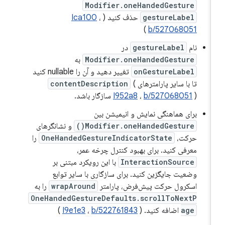
Modifier.oneHandedGesture
gestureLabel
حذف کنید (
،
Ica100
)
b/527068051
نام
gestureLabel
در
Modifier.oneHandedGesture
به
onGestureLabel
تغییر دهید و آن را nullable کنید
تا با سایر پارامترهای
(
contentDescription
) سازگار باشد.
b/527068051
،
I952a8
برای هماهنگی نمایش و انیمیشن بین
Modifier.oneHandedGesture()
و نشانگرهای
حرکت،
OneHandedGestureIndicatorState
را
معرفی کنید. برای بهبود کنترل چرخه عمر،
InteractionSource
با این رویکرد مبتنی بر
وضعیت جایگزین کنید. برای سازگاری با سایر توابع
اسکرول حرکت پیش‌فرض، پارامتر
wrapAround
را به
OneHandedGestureDefaults.scrollToNextP
age
اضافه کنید. (
b/522761843
،
I9e1e3
)