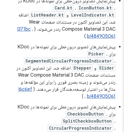
پیش‌نمایش تصاویر درون‌خطی برای نمونه‌ها در KDoc در
Card.kt
،
IconButton.kt
،
LevelIndicator.kt
و
ListHeader.kt
اضافه
شد. این تصاویر اکنون در مستندات صفحات Wear
Compose Material 3 DAC رندر می‌شوند. (
،
I371bc
)
b/484905061
پیش‌نمایش‌های تصویر درون‌خطی برای نمونه‌ها در KDoc
برای
،
Picker
SegmentedCircularProgressIndicator
،
Slider
و
Stepper
اضافه شد. این تصاویر اکنون در
مستندات صفحات Wear Compose Material 3 DAC
رندر می‌شوند و زمینه بصری فوری را برای این مؤلفه‌ها و
مثال‌ها در اختیار توسعه‌دهندگان قرار می‌دهند. (
I6c6ef
)
،
b/484905061
پیش‌نمایش‌های تصویر درون‌خطی برای نمونه‌ها در KDoc
برای
،
CheckboxButton
SplitCheckboxButton
،
CircularProgressIndicator
،