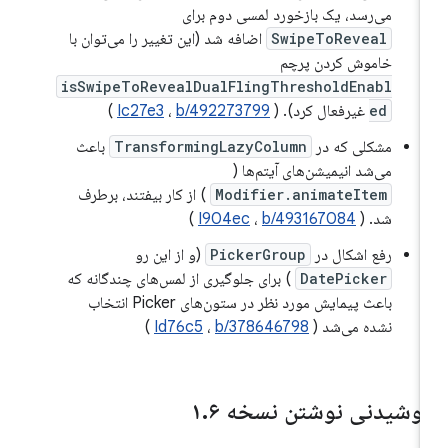
می‌رسد، یک بازخورد لمسی دوم برای
SwipeToReveal
اضافه شد (این تغییر را می‌توان با
خاموش کردن پرچم
isSwipeToRevealDualFlingThresholdEnabl
ed
غیرفعال کرد). (
b/492273799
،
Ic27e3
)
مشکلی که در
TransformingLazyColumn
باعث
می‌شد انیمیشن‌های آیتم‌ها (
Modifier.animateItem
) از کار بیفتند، برطرف
شد. (
b/493167084
،
I904ec
)
رفع اشکال در
PickerGroup
(و از این رو
DatePicker
) برای جلوگیری از لمس‌های چندگانه که
باعث پیمایش مورد نظر در ستون‌های Picker انتخاب
نشده می‌شد (
b/378646798
،
Id76c5
)
وشیدنی نوشتن نسخه ۱
۶
.