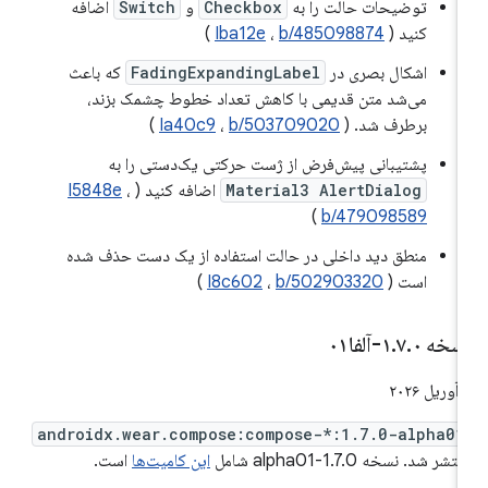
توضیحات حالت را به
Checkbox
و
Switch
اضافه
کنید (
b/485098874
،
Iba12e
)
اشکال بصری در
FadingExpandingLabel
که باعث
می‌شد متن قدیمی با کاهش تعداد خطوط چشمک بزند،
برطرف شد. (
b/503709020
،
Ia40c9
)
پشتیبانی پیش‌فرض از ژست حرکتی یک‌دستی را به
Material3 AlertDialog
اضافه کنید (
،
I5848e
)
b/479098589
منطق دید داخلی در حالت استفاده از یک دست حذف شده
است (
b/502903320
،
I8c602
)
سخه ۱
۰-آلفا۰۱
.
۷
.
 ۲۰۲۶
androidx.wear.compose:compose-*:1.7.0-alpha01
تشر شد. نسخه 1.7.0-alpha01 شامل
این کامیت‌ها
است.