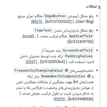
فع اشکالات
رفع مشکل انیمیشن
EdgeButton
هنگام اجرای سریع
I88215
, [b/512700520]
(fast fling). (
رفع مشکل به‌روزرسانی نشدن
TimeText
AppScaffold
هنگام ترکیب مجدد. (
،
Iecea5
[b/512439755])
ScreenScaffold
باید صریحاً از
PaddingValues
​​ارائه شده توسط محتوای داخلی
لامبدا استفاده کند. (
, [b/512355364]
I20d71
حاشیه‌نویسی‌های @
FrequentlyChangingValue
و @
RememberInComposition
برای ارائه
هشدارهای lint جهت جلوگیری از مشکلات عملکردی ناشی
از خواندن به‌روزرسانی‌های وضعیت با فرکانس بالا یا عدم
به خاطر سپردن اشیاء در طول ترکیب، معرفی شدند. (
I955f4
, [b/409488336]