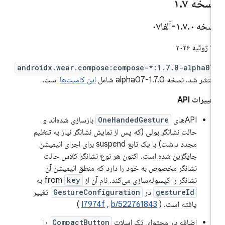
سخه ۱
۷
.
سخه ۱
۰-آلفا۰۷
.
۷
.
وئیه ۲۰۲۶
androidx.wear.compose:compose-*:1.7.0-alpha07
تشر شد. نسخه 1.7.0-alpha07 شامل
این کامیت‌ها
است.
غییرات API
APIهای
OneHandedGesture
بازسازی شده‌اند و
حالت نشانگر بولی (که پس از نمایش نشانگر نیاز به تنظیم
مجدد داشت) با یک تابع suspend برای اجرای انیمیشن
جایگزین شده است. اکنون هر نوع نشانگر کلاس حالت
نشانگر مخصوص به خود را دارد که منطق انیمیشن آن
نشانگر را کپسوله‌سازی می‌کند. نام آن از from
key
به
gestureId
در
GestureConfiguration
تغییر
یافته است. (
b/522761843
,
I7974f
)
اضافه بار محتوای تک اسلات
CompactButton
را