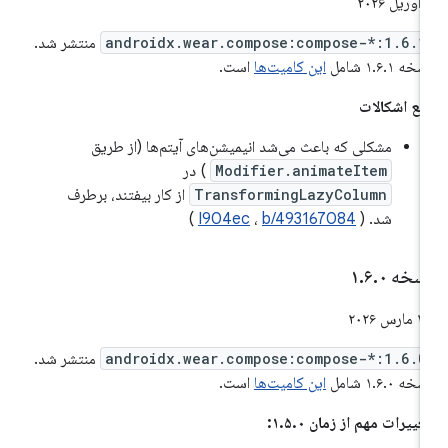
 ۲۰۲۶
androidx.wear.compose:compose-*:1.6.1
منتشر شد.
خه ۱.۶.۱ شامل
این کامیت‌ها
است.
فع اشکالات
مشکلی که باعث می‌شد انیمیشن‌های آیتم‌ها (از طریق
Modifier.animateItem
) در
TransformingLazyColumn
از کار بیفتند، برطرف
شد. (
b/493167084
،
I904ec
)
سخه ۱
۰
.
۶
.
ارس ۲۰۲۶
androidx.wear.compose:compose-*:1.6.0
منتشر شد.
خه ۱.۶.۰ شامل
این کامیت‌ها
است.
غییرات مهم از زمان ۱.۵.۰: