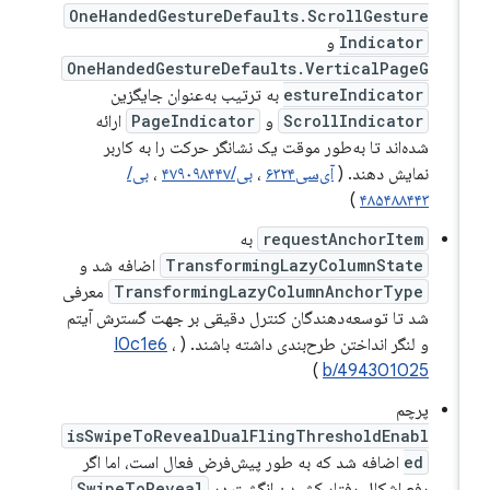
OneHandedGestureDefaults.ScrollGesture
Indicator
و
OneHandedGestureDefaults.VerticalPageG
estureIndicator
به ترتیب به‌عنوان جایگزین
ScrollIndicator
و
PageIndicator
ارائه
شده‌اند تا به‌طور موقت یک نشانگر حرکت را به کاربر
نمایش دهند. (
آی‌سی۶۳۲۴
،
بی/۴۷۹۰۹۸۴۴۷
،
بی/
)
۴۸۵۴۸۸۴۴۳
requestAnchorItem
به
TransformingLazyColumnState
اضافه شد و
TransformingLazyColumnAnchorType
معرفی
شد تا توسعه‌دهندگان کنترل دقیقی بر جهت گسترش آیتم
و لنگر انداختن طرح‌بندی داشته باشند. (
،
I0c1e6
)
b/494301025
پرچم
isSwipeToRevealDualFlingThresholdEnabl
ed
اضافه شد که به طور پیش‌فرض فعال است، اما اگر
رفع اشکال رفتار کشیدن انگشت در
SwipeToReveal