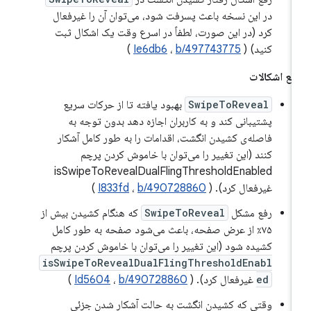
در این نسخه باعث پسرفت شود، می‌توان آن را غیرفعال
کرد (در این صورت، لطفاً در اسرع وقت یک اشکال ثبت
کنید) (
b/497743775
،
Ie6db6
)
فع اشکالات
SwipeToReveal
بهبود یافته تا از حرکات سریع
پشتیبانی کند و به کاربران اجازه دهد بدون توجه به
فاصله‌ی کشیدن انگشت، اقدامات را به طور کامل آشکار
کنند (این تغییر را می‌توان با خاموش کردن پرچم
isSwipeToRevealDualFlingThresholdEnabled
غیرفعال کرد). (
b/490728860
،
I833fd
)
رفع مشکل
SwipeToReveal
که هنگام کشیدن بیش از
۷۵٪ از عرض صفحه، باعث می‌شود صفحه به طور کامل
کشیده شود (این تغییر را می‌توان با خاموش کردن پرچم
isSwipeToRevealDualFlingThresholdEnabl
ed
غیرفعال کرد). (
b/490728860
،
Id5604
)
وقتی که کشیدن انگشت به حالت آشکار شدن جزئی