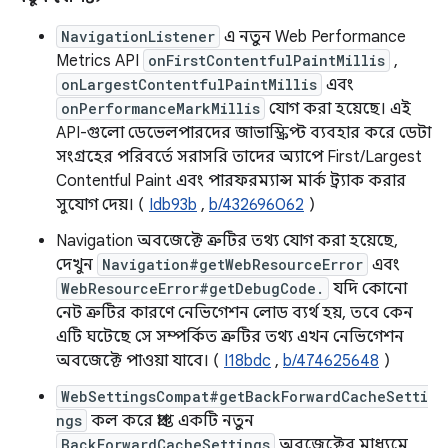
NavigationListener
এ নতুন Web Performance
Metrics API
onFirstContentfulPaintMillis
,
onLargestContentfulPaintMillis
এবং
onPerformanceMarkMillis
যোগ করা হয়েছে। এই
API-গুলো ডেভেলপারদের জাভাস্ক্রিপ্ট ব্যবহার করে ডেটা
সংগ্রহের পরিবর্তে সরাসরি তাদের অ্যাপে First/Largest
Contentful Paint এবং পারফরম্যান্স মার্ক ট্র্যাক করার
সুযোগ দেয়। (
Idb93b
,
b/432696062
)
Navigation অবজেক্টে ত্রুটির তথ্য যোগ করা হয়েছে,
দেখুন
Navigation#getWebResourceError
এবং
WebResourceError#getDebugCode.
যদি কোনো
নেট ত্রুটির কারণে নেভিগেশন লোড ব্যর্থ হয়, তবে কেন
এটি ঘটেছে সে সম্পর্কিত ত্রুটির তথ্য এখন নেভিগেশন
অবজেক্টে পাওয়া যাবে। (
I18bdc
,
b/474625648
)
WebSettingsCompat#getBackForwardCacheSetti
ngs
কল করে প্রাপ্ত একটি নতুন
BackForwardCacheSettings
অবজেক্টের মাধ্যমে