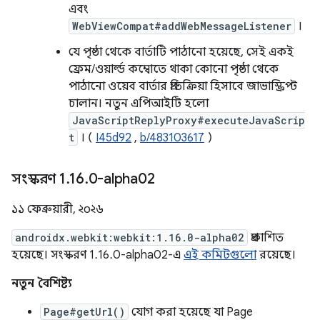
এবং
WebViewCompat#addWebMessageListener
।
যে পৃষ্ঠা থেকে বার্তাটি পাঠানো হয়েছে, সেই একই
ফ্রেম/ওয়ার্ল্ড কম্বোতে থাকা কোনো পৃষ্ঠা থেকে
পাঠানো ওয়েব বার্তার প্রতিক্রিয়া হিসাবে জাভাস্ক্রিপ্ট
চালান। নতুন এপিআইটি হলো
JavaScriptReplyProxy#executeJavaScrip
t
। (
I45d92
,
b/483103617
)
সংস্করণ 1
.
16
.
0-alpha02
১১ ফেব্রুয়ারী, ২০২৬
androidx.webkit:webkit:1.16.0-alpha02
প্রকাশিত
হয়েছে। সংস্করণ 1.16.0-alpha02-এ
এই কমিটগুলো
রয়েছে।
নতুন বৈশিষ্ট্য
Page#getUrl()
যোগ করা হয়েছে যা Page