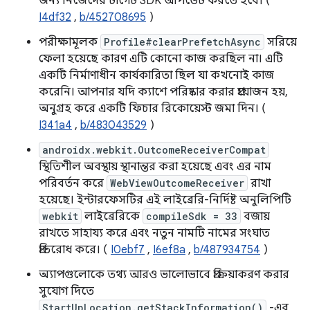
জন্য নিজেদের টার্গেট SDK আপডেট করতে হবে। (
I4df32
,
b/452708695
)
পরীক্ষামূলক
Profile#clearPrefetchAsync
সরিয়ে
ফেলা হয়েছে কারণ এটি কোনো কাজ করছিল না। এটি
একটি নির্মাণাধীন কার্যকারিতা ছিল যা কখনোই কাজ
করেনি। আপনার যদি ক্যাশে পরিষ্কার করার প্রয়োজন হয়,
অনুগ্রহ করে একটি ফিচার রিকোয়েস্ট জমা দিন। (
I341a4
,
b/483043529
)
androidx.webkit.OutcomeReceiverCompat
স্থিতিশীল অবস্থায় স্থানান্তর করা হয়েছে এবং এর নাম
পরিবর্তন করে
WebViewOutcomeReceiver
রাখা
হয়েছে। ইন্টারফেসটির এই লাইব্রেরি-নির্দিষ্ট অনুলিপিটি
webkit
লাইব্রেরিকে
compileSdk = 33
বজায়
রাখতে সাহায্য করে এবং নতুন নামটি নামের সংঘাত
প্রতিরোধ করে। (
I0ebf7
,
I6ef8a
,
b/487934754
)
অ্যাপগুলোকে তথ্য আরও ভালোভাবে প্রক্রিয়াকরণ করার
সুযোগ দিতে
StartUpLocation.getStackInformation()
-এর