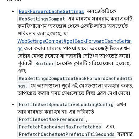
BackForwardCacheSettings
অবজেক্টটিকে
WebSettingsCompat
এর মাধ্যমে সরবরাহ করা একটি
কনফিগারেশন অবজেক্ট থেকে একটি লাইভ অবজেক্টে
পরিবর্তন করা হয়েছে, যা
WebSettingsCompat#getBackForwardCacheSettin
gs
কল করার মাধ্যমে পাওয়া যাবে। অবজেক্টটিতে এখন
সেটার মেথড রয়েছে যা সরাসরি সেটিংস আপডেট করে।
পূর্ববর্তী
Builder
নেস্টেড ক্লাসটি সরিয়ে ফেলা হয়েছে,
এবং
WebSettingsCompat#setBackForwardCacheSetti
ngs.
যে অ্যাপগুলো পূর্বে এই মেথডগুলো ব্যবহার করত,
আপগ্রেড করার সময় সেগুলোতে বিল্ড এরর দেখা দেবে।
Profile#setSpeculativeLoadingConfig
এখন
আর ব্যবহার করা হয় না। এর পরিবর্তে
Profile#setMaxPrerenders
,
PrefetchCache#setMaxPrefetches
, এবং
PrefetchCache#setPrefetchTtlSeconds
ব্যবহার