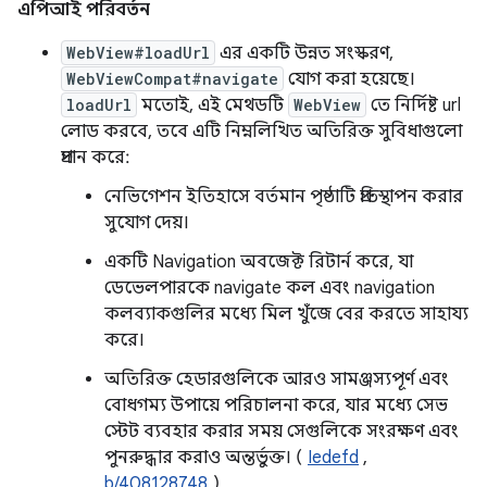
এপিআই পরিবর্তন
WebView#loadUrl
এর একটি উন্নত সংস্করণ,
WebViewCompat#navigate
যোগ করা হয়েছে।
loadUrl
মতোই, এই মেথডটি
WebView
তে নির্দিষ্ট url
লোড করবে, তবে এটি নিম্নলিখিত অতিরিক্ত সুবিধাগুলো
প্রদান করে:
নেভিগেশন ইতিহাসে বর্তমান পৃষ্ঠাটি প্রতিস্থাপন করার
সুযোগ দেয়।
একটি Navigation অবজেক্ট রিটার্ন করে, যা
ডেভেলপারকে navigate কল এবং navigation
কলব্যাকগুলির মধ্যে মিল খুঁজে বের করতে সাহায্য
করে।
অতিরিক্ত হেডারগুলিকে আরও সামঞ্জস্যপূর্ণ এবং
বোধগম্য উপায়ে পরিচালনা করে, যার মধ্যে সেভ
স্টেট ব্যবহার করার সময় সেগুলিকে সংরক্ষণ এবং
পুনরুদ্ধার করাও অন্তর্ভুক্ত। (
Iedefd
,
b/408128748
)