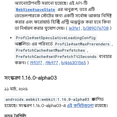
অ্যানোটেশনটি সরানো হয়েছে। এই API-টি
WebView#saveState
এর অনুরূপ, তবে এটি
ডেভেলপারকে স্টেটের জন্য একটি সর্বোচ্চ আকার নির্দিষ্ট
করার এবং ফরোয়ার্ড হিস্ট্রি এন্ট্রি অন্তর্ভুক্ত করা হবে কিনা
তা নির্ধারণ করার সুযোগ দেয়। (
Ie3fe1
,
b/389076708
)
Profile#setSpeculativeLoadingConfig
অপ্রচলিত। এর পরিবর্তে
Profile#setMaxPrerenders
,
PrefetchCache#setMaxPrefetches
,
PrefetchCache#setPrefetchTtlSeconds
ব্যবহার
করুন। (
I9f0f7
,
I9b977
,
b/466301565
)
সংস্করণ 1
.
16
.
0-alpha03
১১ মার্চ, ২০২৬
androidx.webkit:webkit:1.16.0-alpha03
প্রকাশিত
হয়েছে। সংস্করণ 1.16.0-alpha03-এ
এই কমিটগুলো
রয়েছে।
নতুন বৈশিষ্ট্য