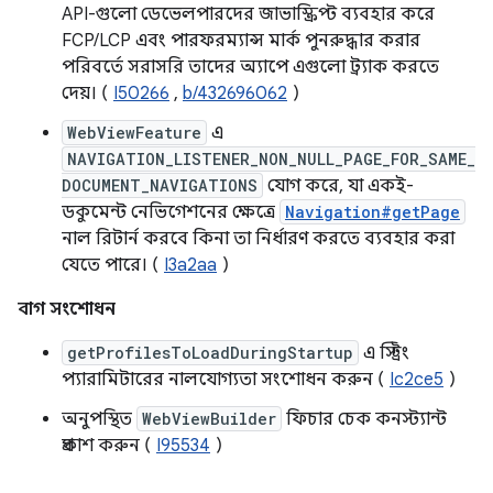
API-গুলো ডেভেলপারদের জাভাস্ক্রিপ্ট ব্যবহার করে
FCP/LCP এবং পারফরম্যান্স মার্ক পুনরুদ্ধার করার
পরিবর্তে সরাসরি তাদের অ্যাপে এগুলো ট্র্যাক করতে
দেয়। (
I50266
,
b/432696062
)
WebViewFeature
এ
NAVIGATION_LISTENER_NON_NULL_PAGE_FOR_SAME_
DOCUMENT_NAVIGATIONS
যোগ করে, যা একই-
ডকুমেন্ট নেভিগেশনের ক্ষেত্রে
Navigation#getPage
নাল রিটার্ন করবে কিনা তা নির্ধারণ করতে ব্যবহার করা
যেতে পারে। (
I3a2aa
)
বাগ সংশোধন
getProfilesToLoadDuringStartup
এ স্ট্রিং
প্যারামিটারের নালযোগ্যতা সংশোধন করুন (
Ic2ce5
)
অনুপস্থিত
WebViewBuilder
ফিচার চেক কনস্ট্যান্ট
প্রকাশ করুন (
I95534
)