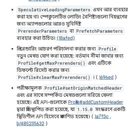
SpeculativeLoadingParameters
এখন আর ব্যবহার
করা হয় না। স্পেকুলেটিভ লোডিং বৈশিষ্ট্যগুলো নিয়ন্ত্রণের
জন্য অ্যাপগুলোর আরও সুনির্দিষ্ট
PrerenderParameters
বা
PrefetchParameters
ব্যবহার করা উচিত।
(I8afed)
প্রি-রেন্ডারিং আচরণ পরিচালনা করার জন্য
Profile
নতুন মেথড যোগ করা হয়েছে: বর্তমান সীমা জানার জন্য
Profile#getMaxPrerenders()
এবং এটিকে
ডিফল্টে রিসেট করার জন্য
Profile#clearMaxPrerenders()
। (
I696ed
)
পরীক্ষামূলক
Profile#setOriginMatchedHeader
এবং এর সাথে সম্পর্কিত মেথডগুলো সরিয়ে ফেলা
হয়েছে। এই API-গুলোকে
Profile#addCustomHeader
দ্বারা প্রতিস্থাপিত করা হয়েছে, যা
1.15.0
সংস্করণে একটি
স্থিতিশীল API হিসেবে প্রকাশিত হয়েছে। (
Ia7f5c
,
b/485235632
)