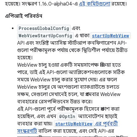
হয়েছে। সংস্করণ 1.16.0-alpha04-এ
এই কমিটগুলো
রয়েছে।
এপিআই পরিবর্তন
ProcessGlobalConfig
এবং
WebViewStartUpConfig
এ থাকা
startUpWebView
API এবং সংশ্লিষ্ট অ্যাসিঙ্ক স্টার্টআপ কনফিগারেশন API-
গুলো পরীক্ষামূলক পর্যায় থেকে স্থিতিশীল পর্যায়ে উন্নীত
হয়েছে।
WebView চালু হওয়া একটি সময়সাপেক্ষ প্রক্রিয়া হতে
পারে, তাই এই API-গুলো অ্যাপ্লিকেশনগুলোকে সঠিক
সময়ে WebView চালু করার সুযোগ দেয়। এর ফলে
WebView চালুর যে অংশগুলো ব্যাকগ্রাউন্ডে চলতে
সক্ষম, সেগুলো সেখানেই চলে, যা প্রথমবার WebView
ব্যবহারের রেসপন্সিভনেস উন্নত করে।
এই API-গুলো পূর্বে পরীক্ষামূলক হিসেবে প্রকাশ করা
হয়েছিল, এবং এখন
@OptIn
অ্যানোটেশন ছাড়াই
ব্যবহার করা যায়।
startUpWebView
এর পূর্ববর্তী
সংস্করণটি
বাতিল করা হয়েছে, এবং সেই API-এর