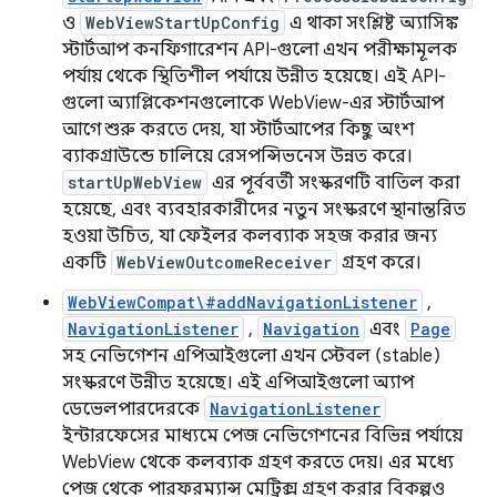
ও
WebViewStartUpConfig
এ থাকা সংশ্লিষ্ট অ্যাসিঙ্ক
স্টার্টআপ কনফিগারেশন API-গুলো এখন পরীক্ষামূলক
পর্যায় থেকে স্থিতিশীল পর্যায়ে উন্নীত হয়েছে। এই API-
গুলো অ্যাপ্লিকেশনগুলোকে WebView-এর স্টার্টআপ
আগে শুরু করতে দেয়, যা স্টার্টআপের কিছু অংশ
ব্যাকগ্রাউন্ডে চালিয়ে রেসপন্সিভনেস উন্নত করে।
startUpWebView
এর পূর্ববর্তী সংস্করণটি বাতিল করা
হয়েছে, এবং ব্যবহারকারীদের নতুন সংস্করণে স্থানান্তরিত
হওয়া উচিত, যা ফেইলর কলব্যাক সহজ করার জন্য
একটি
WebViewOutcomeReceiver
গ্রহণ করে।
WebViewCompat\#addNavigationListener
,
NavigationListener
,
Navigation
এবং
Page
সহ নেভিগেশন এপিআইগুলো এখন স্টেবল (stable)
সংস্করণে উন্নীত হয়েছে। এই এপিআইগুলো অ্যাপ
ডেভেলপারদেরকে
NavigationListener
ইন্টারফেসের মাধ্যমে পেজ নেভিগেশনের বিভিন্ন পর্যায়ে
WebView থেকে কলব্যাক গ্রহণ করতে দেয়। এর মধ্যে
পেজ থেকে পারফরম্যান্স মেট্রিক্স গ্রহণ করার বিকল্পও