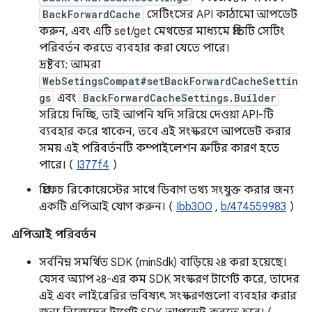
BackForwardCache
সেটিংসের API কাঠামো আপডেট
করুন, এবং এটি set/get মেথডের মাধ্যমে প্রতিটি সেটিং
পরিবর্তন করতে ব্যবহার করা যেতে পারে।
দ্রষ্টব্য: আমরা
WebSetingsCompat#setBackForwardCacheSettin
gs
এবং
BackForwardCacheSettings.Builder
সরিয়ে দিচ্ছি, তাই আপনি যদি সরিয়ে দেওয়া API-টি
ব্যবহার করে থাকেন, তবে এই সংস্করণে আপডেট করার
সময় এই পরিবর্তনটি কম্পাইলেশন ত্রুটির কারণ হতে
পারে। (
I377f4
)
প্রিফেচ রিকোয়েস্টের সাথে ডিবাগ তথ্য সংযুক্ত করার জন্য
একটি এপিআই যোগ করুন। (
Ibb300
,
b/474559983
)
এপিআই পরিবর্তন
সর্বনিম্ন সমর্থিত SDK (minSdk) বাড়িয়ে ২৪ করা হয়েছে।
যেসব অ্যাপ ২৪-এর কম SDK সংস্করণ টার্গেট করে, তাদের
এই এবং লাইব্রেরির ভবিষ্যৎ সংস্করণগুলো ব্যবহার করার