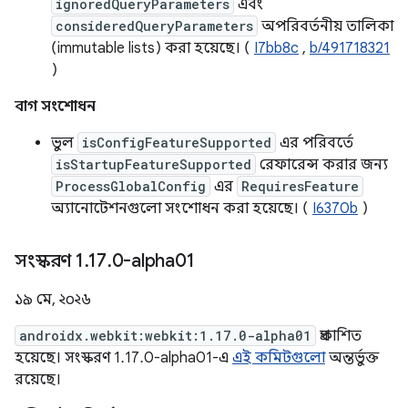
ignoredQueryParameters
এবং
consideredQueryParameters
অপরিবর্তনীয় তালিকা
(immutable lists) করা হয়েছে। (
I7bb8c
,
b/491718321
)
বাগ সংশোধন
ভুল
isConfigFeatureSupported
এর পরিবর্তে
isStartupFeatureSupported
রেফারেন্স করার জন্য
ProcessGlobalConfig
এর
RequiresFeature
অ্যানোটেশনগুলো সংশোধন করা হয়েছে। (
I6370b
)
সংস্করণ 1
.
17
.
0-alpha01
১৯ মে, ২০২৬
androidx.webkit:webkit:1.17.0-alpha01
প্রকাশিত
হয়েছে। সংস্করণ 1.17.0-alpha01-এ
এই কমিটগুলো
অন্তর্ভুক্ত
রয়েছে।