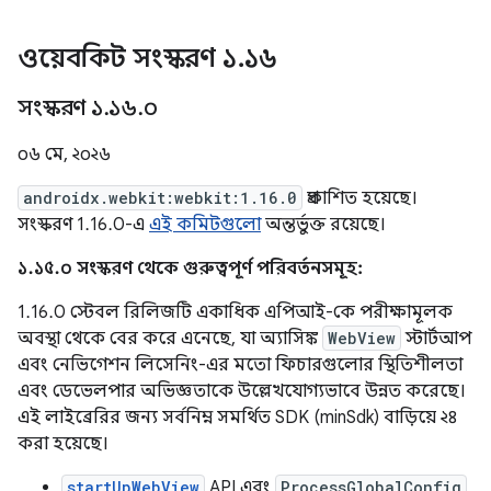
ওয়েবকিট সংস্করণ ১
.
১৬
সংস্করণ ১
.
১৬
.
০
০৬ মে, ২০২৬
androidx.webkit:webkit:1.16.0
প্রকাশিত হয়েছে।
সংস্করণ 1.16.0-এ
এই কমিটগুলো
অন্তর্ভুক্ত রয়েছে।
১.১৫.০ সংস্করণ থেকে গুরুত্বপূর্ণ পরিবর্তনসমূহ:
1.16.0 স্টেবল রিলিজটি একাধিক এপিআই-কে পরীক্ষামূলক
অবস্থা থেকে বের করে এনেছে, যা অ্যাসিঙ্ক
WebView
স্টার্টআপ
এবং নেভিগেশন লিসেনিং-এর মতো ফিচারগুলোর স্থিতিশীলতা
এবং ডেভেলপার অভিজ্ঞতাকে উল্লেখযোগ্যভাবে উন্নত করেছে।
এই লাইব্রেরির জন্য সর্বনিম্ন সমর্থিত SDK (minSdk) বাড়িয়ে ২৪
করা হয়েছে।
startUpWebView
API এবং
ProcessGlobalConfig