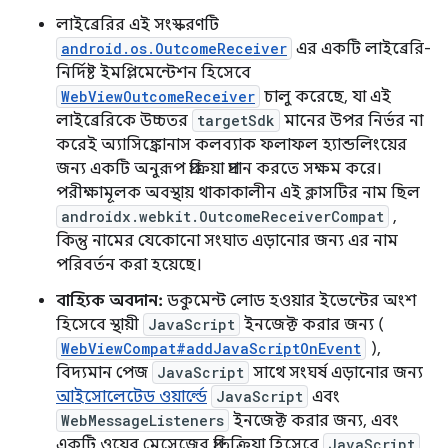
লাইব্রেরির এই সংস্করণটি
android.os.OutcomeReceiver
এর একটি লাইব্রেরি-
নির্দিষ্ট ইমপ্লিমেন্টেশন হিসেবে
WebViewOutcomeReceiver
চালু করেছে, যা এই
লাইব্রেরিকে উচ্চতর
targetSdk
মানের উপর নির্ভর না
করেই অ্যাসিঙ্ক্রোনাস কলব্যাক ফলাফল হ্যান্ডলিংয়ের
জন্য একটি অনুরূপ প্রক্রিয়া প্রদান করতে সক্ষম করে।
পরীক্ষামূলক অবস্থায় থাকাকালীন এই ক্লাসটির নাম ছিল
androidx.webkit.OutcomeReceiverCompat
,
কিন্তু নামের যেকোনো সংঘাত এড়ানোর জন্য এর নাম
পরিবর্তন করা হয়েছে।
বাহ্যিক অবদান:
ডকুমেন্ট লোড হওয়ার ইভেন্টের অংশ
হিসেবে স্থায়ী
JavaScript
ইনজেক্ট করার জন্য (
WebViewCompat#addJavaScriptOnEvent
),
বিদ্যমান পেজ
JavaScript
সাথে সংঘর্ষ এড়ানোর জন্য
আইসোলেটেড ওয়ার্ল্ডে
JavaScript
এবং
WebMessageListeners
ইনজেক্ট করার জন্য, এবং
একটি ওয়েব মেসেজের প্রতিক্রিয়া হিসেবে
JavaScript