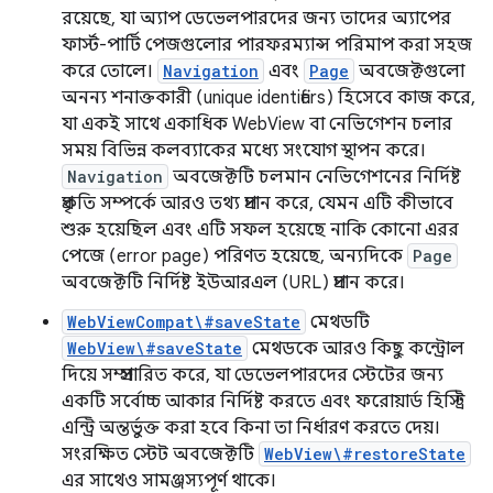
রয়েছে, যা অ্যাপ ডেভেলপারদের জন্য তাদের অ্যাপের
ফার্স্ট-পার্টি পেজগুলোর পারফরম্যান্স পরিমাপ করা সহজ
করে তোলে।
Navigation
এবং
Page
অবজেক্টগুলো
অনন্য শনাক্তকারী (unique identifiers) হিসেবে কাজ করে,
যা একই সাথে একাধিক WebView বা নেভিগেশন চলার
সময় বিভিন্ন কলব্যাকের মধ্যে সংযোগ স্থাপন করে।
Navigation
অবজেক্টটি চলমান নেভিগেশনের নির্দিষ্ট
প্রকৃতি সম্পর্কে আরও তথ্য প্রদান করে, যেমন এটি কীভাবে
শুরু হয়েছিল এবং এটি সফল হয়েছে নাকি কোনো এরর
পেজে (error page) পরিণত হয়েছে, অন্যদিকে
Page
অবজেক্টটি নির্দিষ্ট ইউআরএল (URL) প্রদান করে।
WebViewCompat\#saveState
মেথডটি
WebView\#saveState
মেথডকে আরও কিছু কন্ট্রোল
দিয়ে সম্প্রসারিত করে, যা ডেভেলপারদের স্টেটের জন্য
একটি সর্বোচ্চ আকার নির্দিষ্ট করতে এবং ফরোয়ার্ড হিস্ট্রি
এন্ট্রি অন্তর্ভুক্ত করা হবে কিনা তা নির্ধারণ করতে দেয়।
সংরক্ষিত স্টেট অবজেক্টটি
WebView\#restoreState
এর সাথেও সামঞ্জস্যপূর্ণ থাকে।