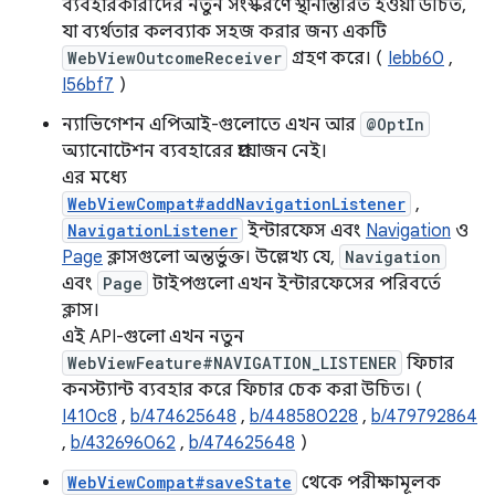
ব্যবহারকারীদের নতুন সংস্করণে স্থানান্তরিত হওয়া উচিত,
যা ব্যর্থতার কলব্যাক সহজ করার জন্য একটি
WebViewOutcomeReceiver
গ্রহণ করে। (
Iebb60
,
I56bf7
)
ন্যাভিগেশন এপিআই-গুলোতে এখন আর
@OptIn
অ্যানোটেশন ব্যবহারের প্রয়োজন নেই।
এর মধ্যে
WebViewCompat#addNavigationListener
,
NavigationListener
ইন্টারফেস এবং
Navigation
ও
Page
ক্লাসগুলো অন্তর্ভুক্ত। উল্লেখ্য যে,
Navigation
এবং
Page
টাইপগুলো এখন ইন্টারফেসের পরিবর্তে
ক্লাস।
এই API-গুলো এখন নতুন
WebViewFeature#NAVIGATION_LISTENER
ফিচার
কনস্ট্যান্ট ব্যবহার করে ফিচার চেক করা উচিত। (
I410c8
,
b/474625648
,
b/448580228
,
b/479792864
,
b/432696062
,
b/474625648
)
WebViewCompat#saveState
থেকে পরীক্ষামূলক