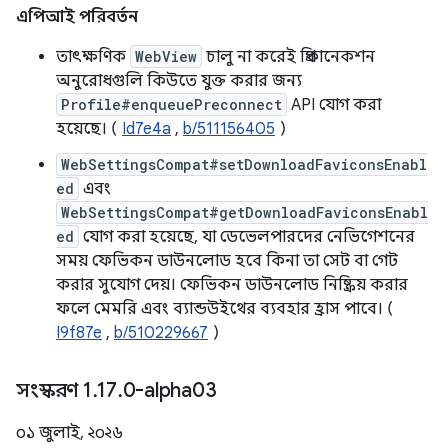
এপিআই পরিবর্তন
তাৎক্ষণিক
WebView
চালু না করেই প্রিকানেকশন
অনুরোধগুলি কিউতে যুক্ত করার জন্য
Profile#enqueuePreconnect
API যোগ করা
হয়েছে। (
Id7e4a
,
b/511156405
)
WebSettingsCompat#setDownloadFaviconsEnabl
ed
এবং
WebSettingsCompat#getDownloadFaviconsEnabl
ed
যোগ করা হয়েছে, যা ডেভেলপারদের নেভিগেশনের
সময় ফেভিকন ডাউনলোড হবে কিনা তা সেট বা গেট
করার সুযোগ দেয়। ফেভিকন ডাউনলোড নিষ্ক্রিয় করার
ফলে মেমরি এবং ব্যান্ডউইথের ব্যবহার হ্রাস পাবে। (
I9f87e
,
b/510229667
)
সংস্করণ 1
.
17
.
0-alpha03
০১ জুলাই, ২০২৬