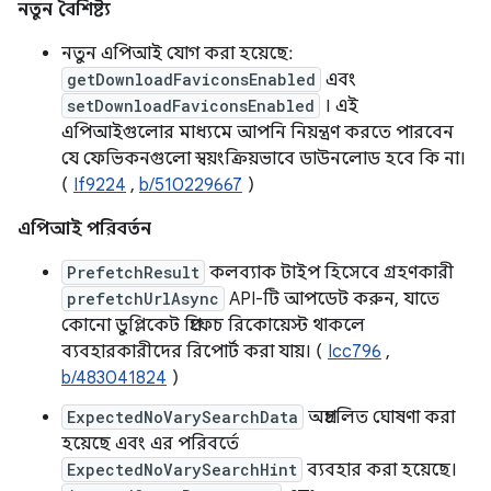
নতুন বৈশিষ্ট্য
নতুন এপিআই যোগ করা হয়েছে:
getDownloadFaviconsEnabled
এবং
setDownloadFaviconsEnabled
। এই
এপিআইগুলোর মাধ্যমে আপনি নিয়ন্ত্রণ করতে পারবেন
যে ফেভিকনগুলো স্বয়ংক্রিয়ভাবে ডাউনলোড হবে কি না।
(
If9224
,
b/510229667
)
এপিআই পরিবর্তন
PrefetchResult
কলব্যাক টাইপ হিসেবে গ্রহণকারী
prefetchUrlAsync
API-টি আপডেট করুন, যাতে
কোনো ডুপ্লিকেট প্রিফেচ রিকোয়েস্ট থাকলে
ব্যবহারকারীদের রিপোর্ট করা যায়। (
Icc796
,
b/483041824
)
ExpectedNoVarySearchData
অপ্রচলিত ঘোষণা করা
হয়েছে এবং এর পরিবর্তে
ExpectedNoVarySearchHint
ব্যবহার করা হয়েছে।