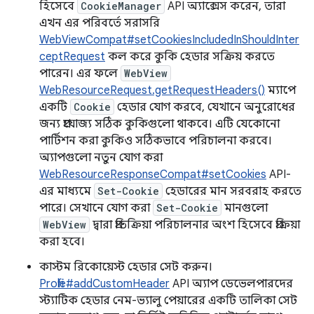
হিসেবে
CookieManager
API অ্যাক্সেস করেন, তারা
এখন এর পরিবর্তে সরাসরি
WebViewCompat#setCookiesIncludedInShouldInter
ceptRequest
কল করে কুকি হেডার সক্রিয় করতে
পারেন। এর ফলে
WebView
WebResourceRequest.getRequestHeaders()
ম্যাপে
একটি
Cookie
হেডার যোগ করবে, যেখানে অনুরোধের
জন্য প্রযোজ্য সঠিক কুকিগুলো থাকবে। এটি যেকোনো
পার্টিশন করা কুকিও সঠিকভাবে পরিচালনা করবে।
অ্যাপগুলো নতুন যোগ করা
WebResourceResponseCompat#setCookies
API-
এর মাধ্যমে
Set-Cookie
হেডারের মান সরবরাহ করতে
পারে। সেখানে যোগ করা
Set-Cookie
মানগুলো
WebView
দ্বারা প্রতিক্রিয়া পরিচালনার অংশ হিসেবে প্রক্রিয়া
করা হবে।
কাস্টম রিকোয়েস্ট হেডার সেট করুন।
Profile#addCustomHeader
API অ্যাপ ডেভেলপারদের
স্ট্যাটিক হেডার নেম-ভ্যালু পেয়ারের একটি তালিকা সেট