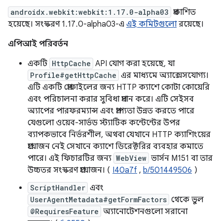
androidx.webkit:webkit:1.17.0-alpha03
প্রকাশিত
হয়েছে। সংস্করণ 1.17.0-alpha03-এ
এই কমিটগুলো
রয়েছে।
এপিআই পরিবর্তন
একটি
HttpCache
API যোগ করা হয়েছে, যা
Profile#getHttpCache
এর মাধ্যমে অ্যাক্সেসযোগ্য।
এটি একটি প্রোফাইলের জন্য HTTP ক্যাশে কোটা কোয়েরি
এবং পরিচালনা করার সুবিধা প্রদান করে। এটি সেইসব
অ্যাপের পারফরম্যান্স এবং প্রাপ্যতা উন্নত করতে পারে
যেগুলো ওয়েব-সার্ভড স্ট্যাটিক কন্টেন্টের উপর
ব্যাপকভাবে নির্ভরশীল, অথবা যেখানে HTTP ক্যাশিংয়ের
প্রয়োজন নেই সেখানে ক্যাশে ডিরেক্টরির ব্যবহার কমাতে
পারে। এই ফিচারটির জন্য
WebView
ভার্সন M151 বা তার
উচ্চতর সংস্করণ প্রয়োজন। (
I40a7f
,
b/501449506
)
ScriptHandler
এবং
UserAgentMetadata#getFormFactors
থেকে ভুল
@RequiresFeature
অ্যানোটেশনগুলো সরানো