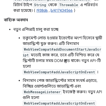
রিটার্ন টাইপ
String
থেকে
Throwable
এ পরিবর্তন
করা হয়েছে। (
I938d6
,
b/417434566
)
বাহ্যিক অবদান
নতুন এপিআই চালু করা হচ্ছে
ডকুমেন্ট লোড হওয়ার ইভেন্টের অংশ হিসেবে স্থায়ী
জাভাস্ক্রিপ্ট যুক্ত করুন। এটি বিদ্যমান
WebViewCompat#addDocumentStartJavaScr
ipt
মতোই কাজ করে, তবে এটি নিশ্চিত করে যে
স্ক্রিপ্টটি চলার সময় DOM প্রস্তুত থাকে। নতুন API-টি
হলো
WebViewCompat#addJavaScriptOnEvent
।
বিদ্যমান পেজ জাভাস্ক্রিপ্টের সাথে সংঘর্ষ এড়াতে,
বিচ্ছিন্ন ওয়ার্ল্ডগুলিতে জাভাস্ক্রিপ্ট এবং
WebMessageListener
ইনজেক্ট করুন। নতুন API
গুলি হলো
WebViewCompat#addJavaScriptOnEvent