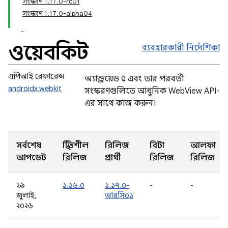
সংস্করণ 1.17.0-rc01
সংস্করণ 1.17.0-alpha04
ওয়েবকিট
ব্যবহারকারী নির্দেশিকা
এপিআই রেফারেন্স
অ্যান্ড্রয়েড ৫ এবং তার পরবর্তী
androidx.webkit
সংস্করণগুলিতে আধুনিক WebView API-
এর সাথে কাজ করুন।
সর্বশেষ
স্থিতিশীল
রিলিজ
বিটা
আলফা
আপডেট
রিলিজ
প্রার্থী
রিলিজ
রিলিজ
২৯
১.১৬.০
১.১৭.০-
-
-
জুলাই,
আরসি০১
২০২৬