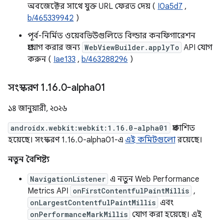
অবজেক্টের সাথে যুক্ত URL ফেরত দেয় (
I0a5d7
,
b/465339942
)
পূর্ব-নির্মিত ওয়েবভিউগুলিতে বিল্ডার কনফিগারেশন
প্রয়োগ করার জন্য
WebViewBuilder.applyTo
API যোগ
করুন (
Iae133
,
b/463288296
)
সংস্করণ 1
.
16
.
0-alpha01
১৪ জানুয়ারী, ২০২৬
androidx.webkit:webkit:1.16.0-alpha01
প্রকাশিত
হয়েছে। সংস্করণ 1.16.0-alpha01-এ
এই কমিটগুলো
রয়েছে।
নতুন বৈশিষ্ট্য
NavigationListener
এ নতুন Web Performance
Metrics API
onFirstContentfulPaintMillis
,
onLargestContentfulPaintMillis
এবং
onPerformanceMarkMillis
যোগ করা হয়েছে। এই