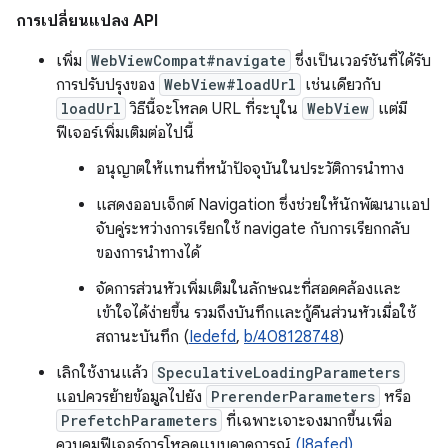
การเปลี่ยนแปลง API
เพิ่ม
WebViewCompat#navigate
ซึ่งเป็นเวอร์ชันที่ได้รับ
การปรับปรุงของ
WebView#loadUrl
เช่นเดียวกับ
loadUrl
วิธีนี้จะโหลด URL ที่ระบุใน
WebView
แต่มี
ฟีเจอร์เพิ่มเติมต่อไปนี้
อนุญาตให้แทนที่หน้าปัจจุบันในประวัติการนำทาง
แสดงออบเจ็กต์ Navigation ซึ่งช่วยให้นักพัฒนาแอป
จับคู่ระหว่างการเรียกใช้ navigate กับการเรียกกลับ
ของการนำทางได้
จัดการส่วนหัวเพิ่มเติมในลักษณะที่สอดคล้องและ
เข้าใจได้ง่ายขึ้น รวมถึงบันทึกและกู้คืนส่วนหัวเมื่อใช้
สถานะบันทึก (
Iedefd
,
b/408128748
)
เลิกใช้งานแล้ว
SpeculativeLoadingParameters
แอปควรย้ายข้อมูลไปยัง
PrerenderParameters
หรือ
PrefetchParameters
ที่เฉพาะเจาะจงมากขึ้นเพื่อ
ควบคุมฟีเจอร์การโหลดแบบคาดการณ์
(I8afed)