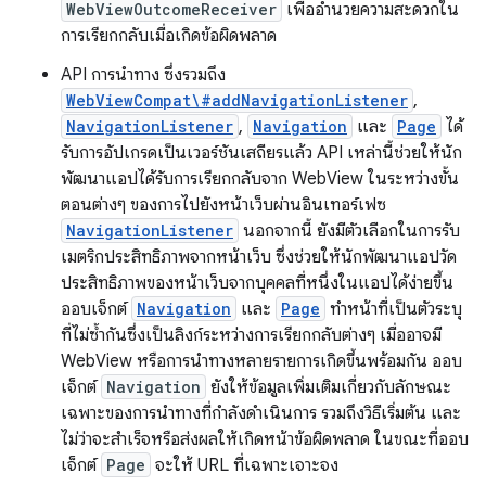
WebViewOutcomeReceiver
เพื่ออำนวยความสะดวกใน
การเรียกกลับเมื่อเกิดข้อผิดพลาด
API การนำทาง ซึ่งรวมถึง
WebViewCompat\#addNavigationListener
,
NavigationListener
,
Navigation
และ
Page
ได้
รับการอัปเกรดเป็นเวอร์ชันเสถียรแล้ว API เหล่านี้ช่วยให้นัก
พัฒนาแอปได้รับการเรียกกลับจาก WebView ในระหว่างขั้น
ตอนต่างๆ ของการไปยังหน้าเว็บผ่านอินเทอร์เฟซ
NavigationListener
นอกจากนี้ ยังมีตัวเลือกในการรับ
เมตริกประสิทธิภาพจากหน้าเว็บ ซึ่งช่วยให้นักพัฒนาแอปวัด
ประสิทธิภาพของหน้าเว็บจากบุคคลที่หนึ่งในแอปได้ง่ายขึ้น
ออบเจ็กต์
Navigation
และ
Page
ทำหน้าที่เป็นตัวระบุ
ที่ไม่ซ้ำกันซึ่งเป็นลิงก์ระหว่างการเรียกกลับต่างๆ เมื่ออาจมี
WebView หรือการนำทางหลายรายการเกิดขึ้นพร้อมกัน ออบ
เจ็กต์
Navigation
ยังให้ข้อมูลเพิ่มเติมเกี่ยวกับลักษณะ
เฉพาะของการนำทางที่กำลังดำเนินการ รวมถึงวิธีเริ่มต้น และ
ไม่ว่าจะสำเร็จหรือส่งผลให้เกิดหน้าข้อผิดพลาด ในขณะที่ออบ
เจ็กต์
Page
จะให้ URL ที่เฉพาะเจาะจง