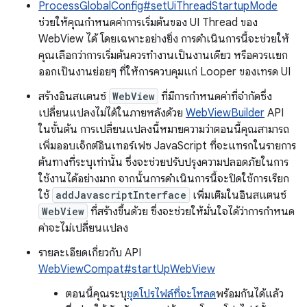
ProcessGlobalConfig#setUiThreadStartupMode
ช่วยให้คุณกำหนดค่าการเริ่มต้นของ UI Thread ของ
WebView ได้ โดยเฉพาะอย่างยิ่ง การดำเนินการนี้จะช่วยให้
คุณเลือกว่าการเริ่มต้นควรทำงานเป็นงานเดียว หรือควรแยก
ออกเป็นงานย่อยๆ ที่ให้การควบคุมแก่ Looper ของเทรด UI
สร้างอินสแตนซ์
WebView
ที่มีการกำหนดค่าที่จำกัดซึ่ง
เปลี่ยนแปลงไม่ได้ในภายหลังด้วย
WebViewBuilder
API
ในขั้นต้น การเปลี่ยนแปลงนี้หมายความว่าตอนนี้คุณสามารถ
เพิ่มออบเจ็กต์อินเทอร์เฟซ JavaScript ที่จะแทรกในรายการ
ต้นทางที่ระบุเท่านั้น ซึ่งจะช่วยปรับปรุงความปลอดภัยในการ
ใช้งานได้อย่างมาก จากนั้นการดำเนินการนี้จะปิดใช้การเรียก
ใช้
addJavascriptInterface
เพิ่มเติมในอินสแตนซ์
WebView
ที่สร้างขึ้นด้วย ซึ่งจะช่วยให้มั่นใจได้ว่าการกำหนด
ค่าจะไม่เปลี่ยนแปลง
รายละเอียดเกี่ยวกับ API
WebViewCompat#startUpWebView
ตอนนี้คุณระบุ
ชุดโปรไฟล์ที่จะโหลด
พร้อมกันได้แล้ว