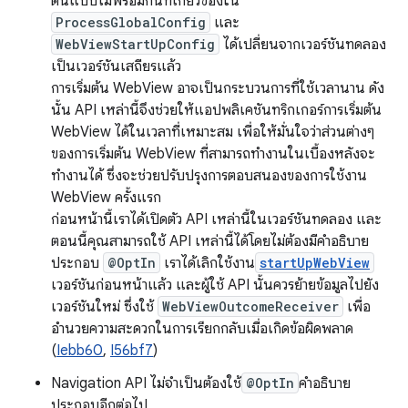
ต้นแบบไม่พร้อมกันที่เกี่ยวข้องใน
ProcessGlobalConfig
และ
WebViewStartUpConfig
ได้เปลี่ยนจากเวอร์ชันทดลอง
เป็นเวอร์ชันเสถียรแล้ว
การเริ่มต้น WebView อาจเป็นกระบวนการที่ใช้เวลานาน ดัง
นั้น API เหล่านี้จึงช่วยให้แอปพลิเคชันทริกเกอร์การเริ่มต้น
WebView ได้ในเวลาที่เหมาะสม เพื่อให้มั่นใจว่าส่วนต่างๆ
ของการเริ่มต้น WebView ที่สามารถทำงานในเบื้องหลังจะ
ทำงานได้ ซึ่งจะช่วยปรับปรุงการตอบสนองของการใช้งาน
WebView ครั้งแรก
ก่อนหน้านี้เราได้เปิดตัว API เหล่านี้ในเวอร์ชันทดลอง และ
ตอนนี้คุณสามารถใช้ API เหล่านี้ได้โดยไม่ต้องมีคำอธิบาย
ประกอบ
@OptIn
เราได้เลิกใช้งาน
startUpWebView
เวอร์ชันก่อนหน้าแล้ว และผู้ใช้ API นั้นควรย้ายข้อมูลไปยัง
เวอร์ชันใหม่ ซึ่งใช้
WebViewOutcomeReceiver
เพื่อ
อำนวยความสะดวกในการเรียกกลับเมื่อเกิดข้อผิดพลาด
(
Iebb60
,
I56bf7
)
Navigation API ไม่จำเป็นต้องใช้
@OptIn
คำอธิบาย
ประกอบอีกต่อไป