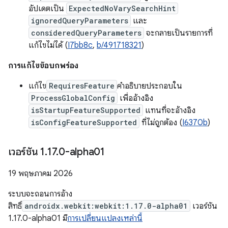
อัปเดตเป็น
ExpectedNoVarySearchHint
ignoredQueryParameters
และ
consideredQueryParameters
จะกลายเป็นรายการที่
แก้ไขไม่ได้ (
I7bb8c
,
b/491718321
)
การแก้ไขข้อบกพร่อง
แก้ไข
RequiresFeature
คำอธิบายประกอบใน
ProcessGlobalConfig
เพื่ออ้างอิง
isStartupFeatureSupported
แทนที่จะอ้างอิง
isConfigFeatureSupported
ที่ไม่ถูกต้อง (
I6370b
)
เวอร์ชัน 1
.
17
.
0-alpha01
19 พฤษภาคม 2026
ระบบจะถอนการอ้าง
สิทธิ์
androidx.webkit:webkit:1.17.0-alpha01
เวอร์ชัน
1.17.0-alpha01 มี
การเปลี่ยนแปลงเหล่านี้