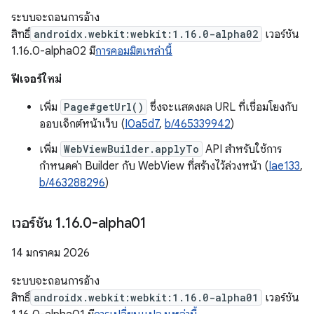
ระบบจะถอนการอ้าง
สิทธิ์
androidx.webkit:webkit:1.16.0-alpha02
เวอร์ชัน
1.16.0-alpha02 มี
การคอมมิตเหล่านี้
ฟีเจอร์ใหม่
เพิ่ม
Page#getUrl()
ซึ่งจะแสดงผล URL ที่เชื่อมโยงกับ
ออบเจ็กต์หน้าเว็บ (
I0a5d7
,
b/465339942
)
เพิ่ม
WebViewBuilder.applyTo
API สำหรับใช้การ
กำหนดค่า Builder กับ WebView ที่สร้างไว้ล่วงหน้า (
Iae133
,
b/463288296
)
เวอร์ชัน 1
.
16
.
0-alpha01
14 มกราคม 2026
ระบบจะถอนการอ้าง
สิทธิ์
androidx.webkit:webkit:1.16.0-alpha01
เวอร์ชัน