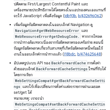
ปติดตาม First/Largest Contentful Paint และ
เครื่องหมายประสิทธิภาพได้โดยตรงในแอปของตนเองแทนที่
จะใช้ JavaScript เพื่อดึงข้อมูล (
Idb93b
,
b/432696062
)
เพิ่มข้อมูลข้อผิดพลาดลงในออบเจ็กต์ Navigation ดู
Navigation#getWebResourceError
และ
WebResourceError#getDebugCode.
หากการโหลด
การนำทางล้มเหลวเนื่องจากข้อผิดพลาดของเครือข่าย ตอนนี้
ข้อมูลข้อผิดพลาดเกี่ยวกับสาเหตุที่เกิดข้อผิดพลาดนี้พร้อมใช้
งานในออบเจ็กต์การนำทางแล้ว (
I18bdc
,
b/474625648
)
อัปเดตรูปแบบ API ของ
BackForwardCache
การตั้งค่า
ด้วยออบเจ็กต์
BackForwardCacheSettings
ใหม่ที่รับได้
โดยการเรียก
WebSettingsCompat#getBackForwardCacheSetti
ngs
และใช้เพื่อเปลี่ยนการตั้งค่าแต่ละรายการผ่านเมธอด
set/get ได้
หมายเหตุ: เราจะนำ
WebSetingsCompat#setBackForwardCacheSettin