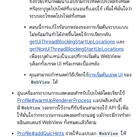
ซึ่งช่วยให้นักพัฒนาแอปข้ามการโหลดโปรไฟล์ทั้งหมด
หรือระบุชุดโปรไฟล์ที่แน่นอนที่แอปใช้ เพื่อให้มั่นใจว่า
ระบบจะโหลดโปรไฟล์ทั้งหมด
ตอนนี้การแก้ไขข้อบกพร่องของการเริ่มต้นระบบแบบ
ไม่พร้อมกันทำได้ง่ายขึ้นโดยใช้การเรียกกลับ
getUiThreadBlockingStartUpLocations
และ
getNonUiThreadBlockingStartUpLocations
เพื่อระบุตำแหน่งในแอปที่การเริ่มต้น WebView
บล็อกทั้งเทรด UI หรือเทรดเบื้องหลัง
คุณสามารถกำหนดค่าวิธีเรียกใช้
การเริ่มต้นเธรด UI
ของ
WebView
ได้
อุ่นเครื่องกระบวนการแสดงผลสำหรับโปรไฟล์โดยเรียกใช้
Profile#warmUpRendererProcess
แอปพลิเคชันที่
มี
WebView
วงจรการใช้งานที่ซับซ้อนสามารถใช้ API นี้เพื่อ
ให้มั่นใจว่ากระบวนการแสดงผลทำงานอยู่ แม้ว่าจะมีการทำลา
ยอินสแตนซ์ WebView ทั้งหมดแล้วก็ตาม
Profile#addQuicHints
ช่วยให้แอปบอก
WebView
ให้