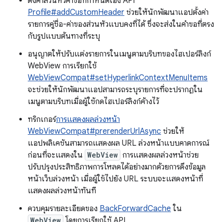
ตั้งค่าส่วนหัวคำขอที่กำหนดเอง API
Profile#addCustomHeader
ช่วยให้นักพัฒนาแอปตั้งค่า
รายการคู่ชื่อ-ค่าของส่วนหัวแบบคงที่ได้ ซึ่งจะส่งในคำขอที่ตรง
กับรูปแบบต้นทางที่ระบุ
อนุญาตให้ปรับแต่งรายการในเมนูตามบริบทของไฮเปอร์ลิงก์
WebView การเรียกใช้
WebViewCompat#setHyperlinkContextMenuItems
จะช่วยให้นักพัฒนาแอปสามารถระบุรายการที่จะปรากฏใน
เมนูตามบริบทเมื่อผู้ใช้กดไฮเปอร์ลิงก์ค้างไว้
ทริกเกอร์
การแสดงผลล่วงหน้า
WebViewCompat#prerenderUrlAsync
ช่วยให้
แอปพลิเคชันสามารถแสดงผล URL ล่วงหน้าแบบคาดการณ์
ก่อนที่จะแสดงใน
WebView
การแสดงผลล่วงหน้าช่วย
ปรับปรุงประสิทธิภาพการโหลดได้อย่างมากด้วยการดึงข้อมูล
หน้าเว็บล่วงหน้า เมื่อผู้ใช้ไปยัง URL ระบบจะแสดงหน้าที่
แสดงผลล่วงหน้าทันที
ควบคุมรายละเอียดของ
BackForwardCache
ใน
WebView
โดยการเรียกใช้ API