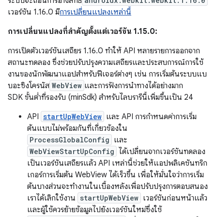
ระบบจะถอนการอ้างสิทธิ์
androidx.webkit:webkit:1.16.0
เวอร์ชัน 1.16.0 มี
การเปลี่ยนแปลงเหล่านี้
การเปลี่ยนแปลงที่สำคัญตั้งแต่เวอร์ชัน 1.15.0:
การเปิดตัวเวอร์ชันเสถียร 1.16.0 ทำให้ API หลายรายการออกจาก
สถานะทดลอง ซึ่งช่วยปรับปรุงความเสถียรและประสบการณ์การใช้
งานของนักพัฒนาแอปสำหรับฟีเจอร์ต่างๆ เช่น การเริ่มต้นระบบแบ
บอะซิงโครนัส
WebView
และการฟังการนำทางได้อย่างมาก
SDK ขั้นต่ำที่รองรับ (minSdk) สำหรับไลบรารีนี้เพิ่มขึ้นเป็น 24
API
startUpWebView
และ API การกำหนดค่าการเริ่ม
ต้นแบบไม่พร้อมกันที่เกี่ยวข้องใน
ProcessGlobalConfig
และ
WebViewStartUpConfig
ได้เปลี่ยนจากเวอร์ชันทดลอง
เป็นเวอร์ชันเสถียรแล้ว API เหล่านี้ช่วยให้แอปพลิเคชันทริก
เกอร์การเริ่มต้น WebView ได้เร็วขึ้น เพื่อให้มั่นใจว่าการเริ่ม
ต้นบางส่วนจะทำงานในเบื้องหลังเพื่อปรับปรุงการตอบสนอง
เราได้เลิกใช้งาน
startUpWebView
เวอร์ชันก่อนหน้าแล้ว
และผู้ใช้ควรย้ายข้อมูลไปยังเวอร์ชันใหม่ซึ่งใช้