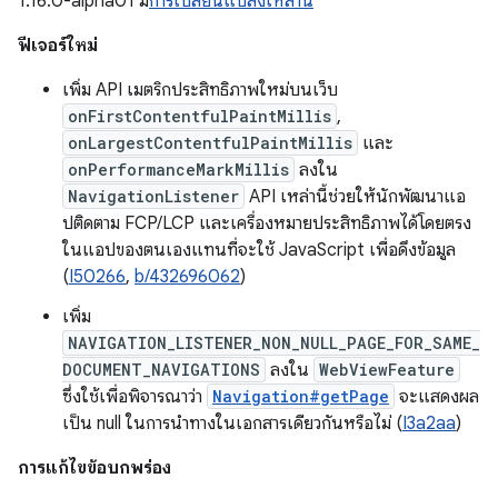
1.16.0-alpha01 มี
การเปลี่ยนแปลงเหล่านี้
ฟีเจอร์ใหม่
เพิ่ม API เมตริกประสิทธิภาพใหม่บนเว็บ
onFirstContentfulPaintMillis
,
onLargestContentfulPaintMillis
และ
onPerformanceMarkMillis
ลงใน
NavigationListener
API เหล่านี้ช่วยให้นักพัฒนาแอ
ปติดตาม FCP/LCP และเครื่องหมายประสิทธิภาพได้โดยตรง
ในแอปของตนเองแทนที่จะใช้ JavaScript เพื่อดึงข้อมูล
(
I50266
,
b/432696062
)
เพิ่ม
NAVIGATION_LISTENER_NON_NULL_PAGE_FOR_SAME_
DOCUMENT_NAVIGATIONS
ลงใน
WebViewFeature
ซึ่งใช้เพื่อพิจารณาว่า
Navigation#getPage
จะแสดงผล
เป็น null ในการนำทางในเอกสารเดียวกันหรือไม่ (
I3a2aa
)
การแก้ไขข้อบกพร่อง