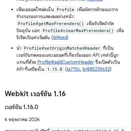
เพิ่มเมธอดใหม่ลงใน
Profile
เพื่อจัดการลักษณะการ
ทำงานของการแสดงผลล่วงหน้า:
Profile#getMaxPrerenders()
เพื่อรับขีดจำกัด
ปัจจุบัน และ
Profile#clearMaxPrerenders()
เพื่อ
รีเซ็ตเป็นค่าเริ่มต้น (
I696ed
)
นำ
Profile#setOriginMatchedHeader
ที่เป็น
เวอร์ชันทดลองและเมธอดที่เกี่ยวข้องออก API เหล่านี้ถูก
แทนที่ด้วย
Profile#addCustomHeader
ซึ่งเปิดตัวเป็น
API ที่เสถียรใน
1.15.0
(
Ia7f5c
,
b/485235632
)
Webkit เวอร์ชัน 1
.
16
เวอร์ชัน 1
.
16
.
0
6 พฤษภาคม 2026