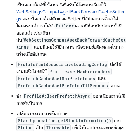
เป็นออบเจ็กต์ที่ใช้งานจริงซึ่งรับได้โดยการเรียกใช้
WebSettingsCompat#getBackForwardCacheSettin
gs
ตอนนี้ออบเจ็กต์มีเมธอด Setter ที่อัปเดตการตั้งค่าได้
โดยตรงแล้ว เราได้นำ
Builder
คลาสที่ซ้อนกันก่อนหน้านี้
ออกแล้ว เช่นเดียว
กับ
WebSettingsCompat#setBackForwardCacheSet
tings.
แอปที่เคยใช้วิธีการเหล่านี้จะพบข้อผิดพลาดในการ
สร้างเมื่ออัปเกรด
Profile#setSpeculativeLoadingConfig
เลิกใช้
งานแล้ว โปรดใช้
Profile#setMaxPrerenders
,
PrefetchCache#setMaxPrefetches
และ
PrefetchCache#setPrefetchTtlSeconds
แทน
นำ
Profile#clearPrefetchAsync
ออกเนื่องจากไม่มี
การดำเนินการ
เปลี่ยนประเภทการคืนค่าของ
StartUpLocation.getStackInformation()
จาก
String
เป็น
Throwable
เพื่อให้แอปประมวลผลข้อมูล