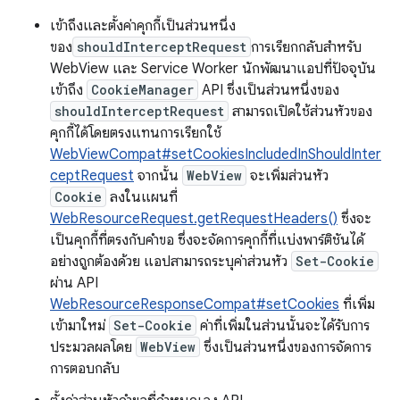
เข้าถึงและตั้งค่าคุกกี้เป็นส่วนหนึ่ง
ของ
shouldInterceptRequest
การเรียกกลับสำหรับ
WebView และ Service Worker นักพัฒนาแอปที่ปัจจุบัน
เข้าถึง
CookieManager
API ซึ่งเป็นส่วนหนึ่งของ
shouldInterceptRequest
สามารถเปิดใช้ส่วนหัวของ
คุกกี้ได้โดยตรงแทนการเรียกใช้
WebViewCompat#setCookiesIncludedInShouldInter
ceptRequest
จากนั้น
WebView
จะเพิ่มส่วนหัว
Cookie
ลงในแผนที่
WebResourceRequest.getRequestHeaders()
ซึ่งจะ
เป็นคุกกี้ที่ตรงกับคำขอ ซึ่งจะจัดการคุกกี้ที่แบ่งพาร์ติชันได้
อย่างถูกต้องด้วย แอปสามารถระบุค่าส่วนหัว
Set-Cookie
ผ่าน API
WebResourceResponseCompat#setCookies
ที่เพิ่ม
เข้ามาใหม่
Set-Cookie
ค่าที่เพิ่มในส่วนนั้นจะได้รับการ
ประมวลผลโดย
WebView
ซึ่งเป็นส่วนหนึ่งของการจัดการ
การตอบกลับ