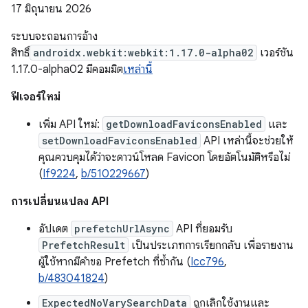
17 มิถุนายน 2026
ระบบจะถอนการอ้าง
สิทธิ์
androidx.webkit:webkit:1.17.0-alpha02
เวอร์ชัน
1.17.0-alpha02 มีคอมมิต
เหล่านี้
ฟีเจอร์ใหม่
เพิ่ม API ใหม่:
getDownloadFaviconsEnabled
และ
setDownloadFaviconsEnabled
API เหล่านี้จะช่วยให้
คุณควบคุมได้ว่าจะดาวน์โหลด Favicon โดยอัตโนมัติหรือไม่
(
If9224
,
b/510229667
)
การเปลี่ยนแปลง API
อัปเดต
prefetchUrlAsync
API ที่ยอมรับ
PrefetchResult
เป็นประเภทการเรียกกลับ เพื่อรายงาน
ผู้ใช้หากมีคำขอ Prefetch ที่ซ้ำกัน (
Icc796
,
b/483041824
)
ExpectedNoVarySearchData
ถูกเลิกใช้งานและ