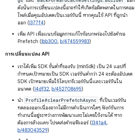
gs
และ
BackForwardCacheSettings.Builder
ออก
ดังนั้นการเปลี่ยนแปลงนี้อาจทำให้เกิดข้อผิดพลาดในการคอม
ไพล์เมื่อคุณอัปเดตเป็นเวอร์ชันนี้ หากคุณใช้ API ที่ถูกนำ
ออก (
I377f4
)
เพิ่ม API เพื่อแนบข้อมูลการแก้ไขข้อบกพร่องไปยังคำขอ
Prefetch (
Ibb300
,
b/474559983
)
การเปลี่ยนแปลง API
เราได้เพิ่ม SDK ขั้นต่ำที่รองรับ (minSdk) เป็น 24 แอปที่
กำหนดเป้าหมายเป็น SDK เวอร์ชันต่ำกว่า 24 จะต้องอัปเดต
SDK เป้าหมายเพื่อใช้ไลบรารีเวอร์ชันนี้และเวอร์ชันใน
อนาคต (
I4df32
,
b/452708695
)
นำ
Profile#clearPrefetchAsync
ที่เป็นเวอร์ชัน
ทดลองออกเนื่องจากไม่มีการดำเนินการใดๆ ฟังก์ชันการ
ทำงานนี้อยู่ระหว่างการพัฒนาและไม่เคยใช้งานได้ หาก
ต้องการล้างแคช โปรดส่งคำขอฟีเจอร์ (
I341a4
,
b/483043529
)