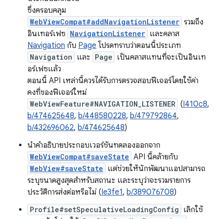
ซึ่งครอบคลุม
WebViewCompat#addNavigationListener
รวมถึง
อินเทอร์เฟซ
NavigationListener
และคลาส
Navigation
กับ
Page
โปรดทราบว่าตอนนี้ประเภท
Navigation
และ
Page
เป็นคลาสแทนที่จะเป็นอินเท
อร์เฟซแล้ว
ตอนนี้ API เหล่านี้ควรได้รับการตรวจสอบฟีเจอร์โดยใช้ค่า
คงที่ของฟีเจอร์ใหม่
WebViewFeature#NAVIGATION_LISTENER
(
I410c8
,
b/474625648
,
b/448580228
,
b/479792864
,
b/432696062
,
b/474625648
)
นำคำอธิบายประกอบเวอร์ชันทดลองออกจาก
WebViewCompat#saveState
API นี้คล้ายกับ
WebView#saveState
แต่ช่วยให้นักพัฒนาแอปสามารถ
ระบุขนาดสูงสุดสำหรับสถานะ และระบุว่าจะรวมรายการ
ประวัติการส่งต่อหรือไม่ (
Ie3fe1
,
b/389076708
)
Profile#setSpeculativeLoadingConfig
เลิกใช้