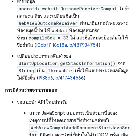
ย้ายข้อมูล
androidx.webkit.OutcomeReceiverCompat
ไปยัง
สถานะเสถียร และเปลี่ยนชื่อเป็น
WebViewOutcomeReceiver
สำเนาอินเทอร์เฟซเฉพาะ
ห้องสมุดนี้ช่วยให้
webkit
ห้องสมุดสามารถ
รักษา
compileSdk = 33
ได้ และชื่อใหม่จะป้องกันไม่ให้
ชื่อซ้ำกัน (
I0ebf7
,
I6ef8a
,
b/487934754
)
เปลี่ยนประเภทการคืนค่าของ
StartUpLocation.getStackInformation()
จาก
String
เป็น
Throwable
เพื่อให้แอปประมวลผลข้อมูล
ได้ดียิ่งขึ้น (
I938d6
,
b/417434566
)
การมีส่วนร่วมจากภายนอก
ขอแนะนำ API ใหม่สำหรับ
แทรก JavaScript แบบถาวรเป็นส่วนหนึ่งของ
เหตุการณ์ที่โหลดเอกสาร ซึ่งทำงานคล้ายกับ
WebViewCompat#addDocumentStartJavaScr
ipt
ที่มีอยู่ แต่จะช่วยให้มั่นใจได้ว่า DOM พร้อมเมื่อ