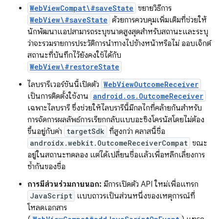
WebViewCompat\#saveState
ขยายวิธีการ
WebView\#saveState
ด้วยการควบคุมเพิ่มเติมที่ช่วยให้
นักพัฒนาแอปสามารถระบุขนาดสูงสุดสำหรับสถานะและระบุ
ว่าจะรวมรายการประวัติการนำทางไปข้างหน้าหรือไม่ ออบเจ็กต์
สถานะที่บันทึกไว้ยังคงใช้ได้กับ
WebView\#restoreState
ไลบรารีเวอร์ชันนี้เปิดตัว
WebViewOutcomeReceiver
เป็นการติดตั้งใช้งาน
android.os.OutcomeReceiver
เฉพาะไลบรารี ซึ่งช่วยให้ไลบรารีนี้มีกลไกที่คล้ายกันสำหรับ
การจัดการผลลัพธ์การเรียกกลับแบบอะซิงโครนัสโดยไม่ต้อง
ขึ้นอยู่กับค่า
targetSdk
ที่สูงกว่า คลาสนี้ชื่อ
androidx.webkit.OutcomeReceiverCompat
ขณะ
อยู่ในสถานะทดลอง แต่ได้เปลี่ยนชื่อแล้วเพื่อหลีกเลี่ยงการ
ซ้ำกันของชื่อ
การมีส่วนร่วมภายนอก:
มีการเปิดตัว API ใหม่เพื่อแทรก
JavaScript
แบบถาวรเป็นส่วนหนึ่งของเหตุการณ์ที่
โหลดเอกสาร