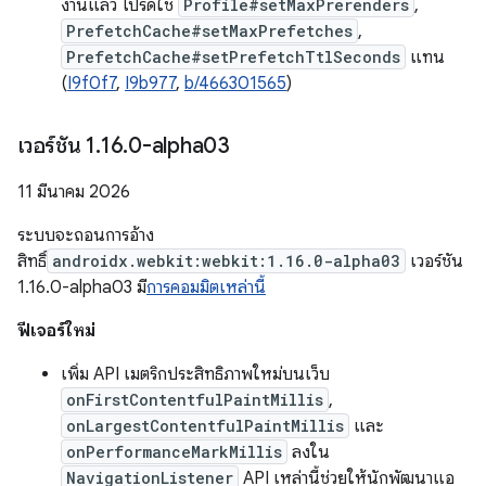
งานแล้ว โปรดใช้
Profile#setMaxPrerenders
,
PrefetchCache#setMaxPrefetches
,
PrefetchCache#setPrefetchTtlSeconds
แทน
(
I9f0f7
,
I9b977
,
b/466301565
)
เวอร์ชัน 1
.
16
.
0-alpha03
11 มีนาคม 2026
ระบบจะถอนการอ้าง
สิทธิ์
androidx.webkit:webkit:1.16.0-alpha03
เวอร์ชัน
1.16.0-alpha03 มี
การคอมมิตเหล่านี้
ฟีเจอร์ใหม่
เพิ่ม API เมตริกประสิทธิภาพใหม่บนเว็บ
onFirstContentfulPaintMillis
,
onLargestContentfulPaintMillis
และ
onPerformanceMarkMillis
ลงใน
NavigationListener
API เหล่านี้ช่วยให้นักพัฒนาแอ