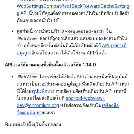
WebSettingsCompat#setBackForwardCacheSetting
s
API นี้ช่วยให้คุณตั้งค่าการหมดเวลาเป็นวินาทีหรือปรับขีดจํา
กัดแคชของหน้าเว็บได้
สุดท้ายนี้ การนำส่วนหัว
X-Requested-With
ใน
WebView
ออกได้ถูกยกเลิกแล้ว และระบบจะส่งส่วนหัวใน
คำขอทั้งหมดอีกครั้ง ดังนั้นจึงไม่จำเป็นต้องใช้
API รายการที่
อนุญาต
อีกต่อไปและเราได้เลิกใช้งาน API นี้แล้ว
API เวอร์ชันทดลองที่เพิ่มตั้งแต่เวอร์ชัน 1.14.0
WebView
ไลบรารียังได้เปิดตัว API จำนวนหนึ่งที่ปัจจุบันมี
สถานะเป็นเวอร์ชันทดลอง ดูข้อมูลเพิ่มเติมเกี่ยวกับ API เหล่า
นี้ได้ใน
สรุปแพ็กเกจ
หากมีความคิดเห็นเกี่ยวกับ API เหล่านี้
โปรดแชร์โดยส่งอีเมลไปที่
android-webview-
dev@chromium.org
หรือส่งความคิดเห็นใน
เครื่องมือ
ติดตามปัญหา
ของเรา
ฟีเจอร์ต่อไปนี้อยู่ในขั้นทดลอง