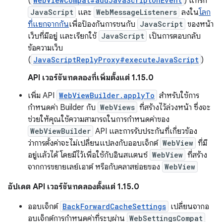
(
WebViewCompat#addJavaScriptOnEvent
) แทรก
JavaScript
และ
WebMessageListeners
ลงใน
โลก
ที่แยกจากกัน
เพื่อป้องกันการชนกับ
JavaScript
ของหน้า
เว็บที่มีอยู่ และเรียกใช้
JavaScript
เป็นการตอบกลับ
ข้อความเว็บ
(
JavaScriptReplyProxy#executeJavaScript
)
API เวอร์ชันทดลองที่เพิ่มตั้งแต่ 1.15.0
เพิ่ม API
WebViewBuilder.applyTo
สำหรับใช้การ
กำหนดค่า Builder กับ
WebViews
ที่สร้างไว้ล่วงหน้า ซึ่งจะ
ช่วยให้คุณใช้ความสามารถในการกำหนดค่าของ
WebViewBuilder
API และการรับประกันที่เกี่ยวข้อง
ว่าการตั้งค่าจะไม่เปลี่ยนแปลงกับออบเจ็กต์
WebView
ที่มี
อยู่แล้วได้ โดยมีไว้เพื่อใช้กับอินสแตนซ์
WebView
ที่สร้าง
จากการขยายเลย์เอาต์ หรือกับคลาสย่อยของ
WebView
อัปเดต API เวอร์ชันทดลองตั้งแต่ 1.15.0
ออบเจ็กต์
BackForwardCacheSettings
เปลี่ยนจากอ
อบเจ็กต์การกำหนดค่าที่ระบุผ่าน
WebSettingsCompat