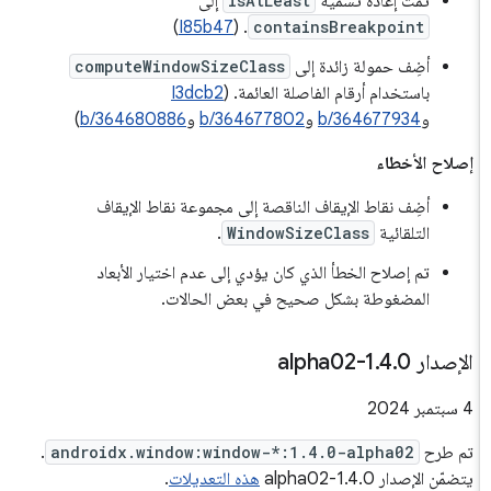
تمّت إعادة تسمية
isAtLeast
إلى
)
I85b47
. (
containsBreakpoint
أضِف حمولة زائدة إلى
computeWindowSizeClass
باستخدام أرقام الفاصلة العائمة. (
I3dcb2
و
b/364677934
و
b/364677802
و
b/364680886
)
إصلاح الأخطاء
أضِف نقاط الإيقاف الناقصة إلى مجموعة نقاط الإيقاف
التلقائية
WindowSizeClass
.
تم إصلاح الخطأ الذي كان يؤدي إلى عدم اختيار الأبعاد
المضغوطة بشكل صحيح في بعض الحالات.
الإصدار 1
0-alpha02
.
4
.
‫4 سبتمبر 2024
تم طرح
androidx.window:window-*:1.4.0-alpha02
.
يتضمّن الإصدار 1.4.0-alpha02
هذه التعديلات
.