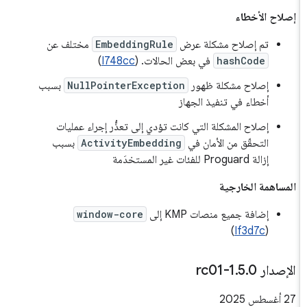
إصلاح الأخطاء
تم إصلاح مشكلة عرض
EmbeddingRule
مختلف عن
hashCode
في بعض الحالات. (
I748cc
)
إصلاح مشكلة ظهور
NullPointerException
بسبب
أخطاء في تنفيذ الجهاز
إصلاح المشكلة التي كانت تؤدي إلى تعذُّر إجراء عمليات
التحقّق من الأمان في
ActivityEmbedding
بسبب
إزالة Proguard للفئات غير المستخدَمة
المساهمة الخارجية
إضافة جميع منصات KMP إلى
window-core
)
If3d7c
(
الإصدار 1
0-rc01
.
5
.
‫27 أغسطس 2025