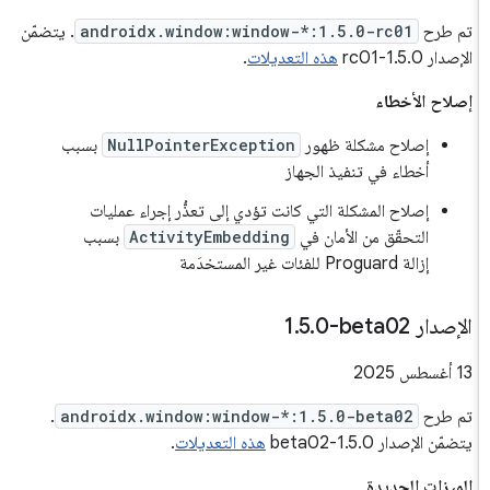
تم طرح
androidx.window:window-*:1.5.0-rc01
. يتضمّن
الإصدار 1.5.0-rc01
هذه التعديلات
.
إصلاح الأخطاء
إصلاح مشكلة ظهور
NullPointerException
بسبب
أخطاء في تنفيذ الجهاز
إصلاح المشكلة التي كانت تؤدي إلى تعذُّر إجراء عمليات
التحقّق من الأمان في
ActivityEmbedding
بسبب
إزالة Proguard للفئات غير المستخدَمة
الإصدار ‎1
0-beta02
.
5
.
‫13 أغسطس 2025
تم طرح
androidx.window:window-*:1.5.0-beta02
.
يتضمّن الإصدار 1.5.0-beta02
هذه التعديلات
.
الميزات الجديدة