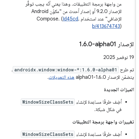
من واجهة برمجة التطبيقات. وهذا يعني أنّه يجب توفُّر
الإصدار 9.2.0 أو إصدار أحدث من "مكوّن Android
الإضافي" عند استخدام Compose. (
،
Id45cd
b/413674743
)
الإصدار ‎1
0-alpha01
.
6
.
‫19 نوفمبر 2025
تم طرح
androidx.window:window-*:1.6.0-alpha01
.
يتضمّن الإصدار 1.6.0-alpha01
هذه التعديلات
.
الميزات الجديدة
أضِف طرقًا مساعِدة لإنشاء
WindowSizeClassSets
في شكل شبكة.
تغييرات واجهة برمجة التطبيقات
أضِف طرقًا مساعِدة لإنشاء
WindowSizeClassSets