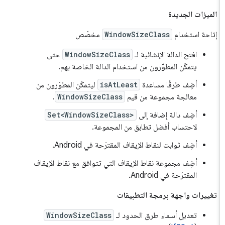
الميزات الجديدة
إتاحة استخدام
WindowSizeClass
مخصّص
افتح الدالة الإنشائية لـ
WindowSizeClass
حتى
يتمكّن المطوّرون من استخدام الدالة الخاصة بهم.
أضِف طرقًا مساعدة
isAtLeast
ليتمكّن المطوّرون من
معالجة مجموعة من قيم
WindowSizeClass
.
أضِف دالة إضافة إلى
Set<WindowSizeClass>
لاحتساب أفضل تطابق من المجموعة.
أضِف ثوابت لنقاط الإيقاف المقترَحة في Android.
أضِف مجموعة نقاط الإيقاف التي تتوافق مع نقاط الإيقاف
المقترَحة في Android.
تغييرات واجهة برمجة التطبيقات
تعديل أسماء طرق الحدود لـ
WindowSizeClass