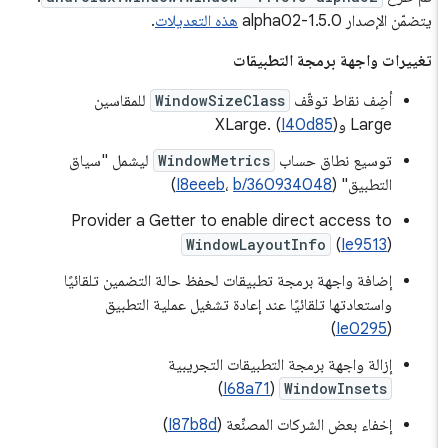
يتضمّن الإصدار 1.5.0-alpha02
هذه التعديلات
.
تغييرات واجهة برمجة التطبيقات
أضِف نقاط توقّف
WindowSizeClass
للمقاسين
Large وXLarge. (
)
I40d85
توسيع نطاق حساب
WindowMetrics
ليشمل "سياق
التطبيق" (
b/360934048
،
I8eeeb
)
Provider a Getter to enable direct access to
WindowLayoutInfo
(
Ie9513
)
إضافة واجهة برمجة تطبيقات لحفظ حالة التضمين تلقائيًا
واستعادتها تلقائيًا عند إعادة تشغيل عملية التطبيق
)
Ie0295
(
إزالة واجهة برمجة التطبيقات التجريبية
)
I68a71
(
WindowInsets
إخفاء بعض الشركات المصنِّعة (
I87b8d
)