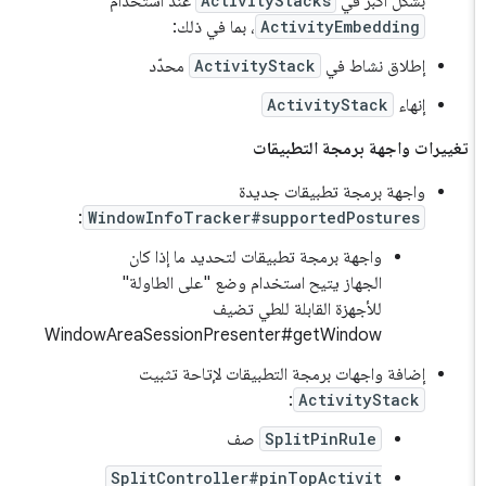
بشكل أكبر في
ActivityStacks
عند استخدام
ActivityEmbedding
، بما في ذلك:
إطلاق نشاط في
ActivityStack
محدّد
إنهاء
ActivityStack
تغييرات واجهة برمجة التطبيقات
واجهة برمجة تطبيقات جديدة
:
WindowInfoTracker#supportedPostures
واجهة برمجة تطبيقات لتحديد ما إذا كان
الجهاز يتيح استخدام وضع "على الطاولة"
للأجهزة القابلة للطي تضيف
WindowAreaSessionPresenter#getWindow
إضافة واجهات برمجة التطبيقات لإتاحة تثبيت
:
ActivityStack
SplitPinRule
صف
SplitController#pinTopActivit