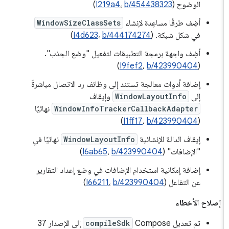
الوضوح (
b/454438323
،
I219a4
)
أضِف طرقًا مساعِدة لإنشاء
WindowSizeClassSets
في شكل شبكة. (
b/444174274
،
I4d623
)
أضِف واجهة برمجة التطبيقات لتفعيل "وضع الجذب".
)
I9fef2
،
b/423990404
(
إضافة أدوات معالجة تستند إلى وظائف رد الاتصال مباشرةً
إلى
WindowLayoutInfo
وإيقاف
WindowInfoTrackerCallbackAdapter
نهائيًا
)
I1ff17
،
b/423990404
(
إيقاف الدالة الإنشائية
WindowLayoutInfo
نهائيًا في
"الإضافات" (
b/423990404
،
I6ab65
)
إضافة إمكانية استخدام الإضافات في وضع إعداد التقارير
عن التفاعل (
b/423990404
،
I66211
)
إصلاح الأخطاء
تم تعديل Compose
compileSdk
إلى الإصدار 37