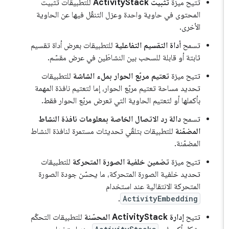
تتيح ميزة
تثبيت ActivityStack
للتطبيقات تثبيت
المحتوى في حاوية واحدة وعزل التنقّل فيها عن الحاوية
الأخرى.
تسمح
أداة التقسيم التفاعلية
للتطبيقات بعرض أداة تقسيم
ثابتة أو قابلة للسحب بين النشاطَين في عرض مقسّم.
تتيح ميزة
تعتيم مربّع الحوار بملء الشاشة
للتطبيقات
تحديد مساحة تعتيم مربّع الحوار، إما لتعتيم نافذة المهمة
بأكملها أو لتعتيم الحاوية التي تعرض مربّع الحوار فقط.
تسمح
دالة رد الاتصال الخاصة بمعلومات نافذة النشاط
المضمّنة
للتطبيقات بتلقّي تحديثات مستمرة لنافذة النشاط
المضمّنة.
تتيح ميزة
تضمين خلفية الصورة المتحركة
للتطبيقات
تحديد خلفية الصورة المتحركة، ما يحسّن جودة الصورة
المتحركة الانتقالية عند استخدام
.
ActivityEmbedding
تتيح
إدارة ActivityStack المحسّنة
للتطبيقات التحكّم