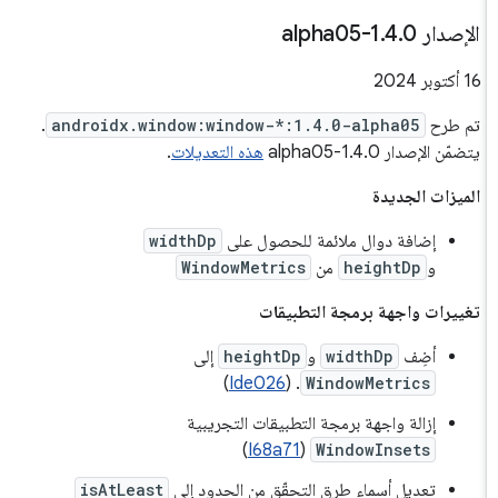
الإصدار 1
0-alpha05
.
4
.
‫16 أكتوبر 2024
تم طرح
androidx.window:window-*:1.4.0-alpha05
.
يتضمّن الإصدار 1.4.0-alpha05
هذه التعديلات
.
الميزات الجديدة
إضافة دوال ملائمة للحصول على
widthDp
و
heightDp
من
WindowMetrics
تغييرات واجهة برمجة التطبيقات
أضِف
widthDp
و
heightDp
إلى
)
Ide026
. (
WindowMetrics
إزالة واجهة برمجة التطبيقات التجريبية
)
I68a71
(
WindowInsets
تعديل أسماء طرق التحقّق من الحدود إلى
isAtLeast