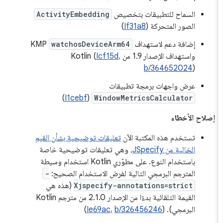
السماح للتطبيقات بتخصيص
ActivityEmbedding
الصور المتحركة (
If31a8
)
إضافة دعم لاستهداف
watchosDeviceArm64
KMP
واستهداف الإصدار 1.9 من Kotlin (
،
Icf15d
b/364652024
)
عرض واجهات برمجة تطبيقات
)
I1cebf
(
WindowMetricsCalculator
إصلاح الأخطاء
تستخدم هذه المكتبة الآن
تعليقات توضيحية بشأن القيم
الخالية من JSpecify
، وهي تعليقات توضيحية خاصة
باستخدام النوع. على مطوّري Kotlin استخدام وسيطة
المترجم البرمجي التالية لفرض الاستخدام الصحيح:
-
Xjspecify-annotations=strict
(هذه هي
القيمة التلقائية بدءًا من الإصدار 2.1.0 من مترجم Kotlin
البرمجي). (
b/326456246
،
Ie69ac
)