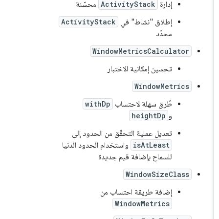
إدارة
ActivityStack
محسّنة
إطلاق "نشاط" في
ActivityStack
محدّد
WindowMetricsCalculator
تحسين إمكانية الاختبار
WindowMetrics
طُرق سهلة لاحتساب
withDp
و
heightDp
تعديل عملية التحقّق من الحدود إلى
isAtLeast
واستخدام الحدود الدنيا
للسماح بإضافة قيم جديدة
WindowSizeClass
إضافة طريقة احتساب من
WindowMetrics