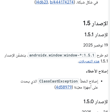
في شكل شبكة. (
b/444174274
،
I4d623
)
الإصدار 1
5
.
الإصدار 1
1
.
5
.
‫19 نوفمبر 2025
تم طرح
androidx.window:window-*:1.5.1
. يتضمّن الإصدار
1.5.1
هذه التعديلات
.
إصلاح الأخطاء
إصلاح الخطأ
ClassCastException
الذي يحدث
على أجهزة معيّنة (
4d58979
)
الإصدار 1
0
.
5
.