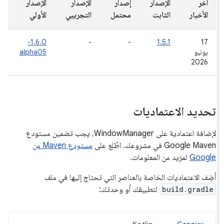
آخر
الإصدار
إصدار
الإصدار
الإصدار
الأخبار
الثابت
محتمل
التجريبي
الأولي
1.6.0-
-
-
1.5.1
‫17
يونيو
alpha05
2026
تحديد الاعتماديات
لإضافة اعتمادية على WindowManager، يجب تضمين مستودع
Google Maven في مشروعك. اطّلِع على
مستودع Maven من
Google
لمزيد من المعلومات.
أضِف الاعتماديات الخاصة بالعناصر التي تحتاج إليها في ملف
build.gradle
لتطبيقك أو وحدتك: