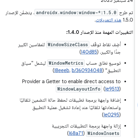
‫24 سبتمبر 2025
تم طرح
androidx.window:window-*:1.5.0
. يتضمّن الإصدار
1.5.0
هذه التعديلات
.
التغييرات المهمة منذ الإصدار 1.4.0:
أضِف نقاط توقّف
WindowSizeClass
للمقاسين الكبير
جدًا والكبير. (
I40d85
)
توسيع نطاق حساب
WindowMetrics
ليشمل "سياق
التطبيق" (
b/360934048
،
I8eeeb
)
Provider a Getter to enable direct access to
WindowLayoutInfo
(
Ie9513
)
إضافة واجهة برمجة تطبيقات لحفظ حالة التضمين تلقائيًا
واستعادتها تلقائيًا عند إعادة تشغيل عملية التطبيق
)
Ie0295
(
إزالة واجهة برمجة التطبيقات التجريبية
)
I68a71
(
WindowInsets