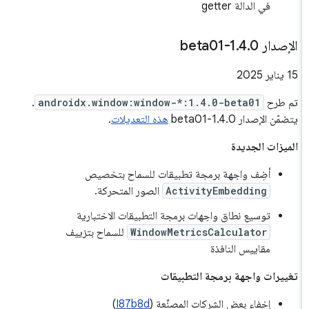
في الدالة getter
الإصدار 1
0-beta01
.
4
.
‫15 يناير 2025
تم طرح
androidx.window:window-*:1.4.0-beta01
.
يتضمّن الإصدار 1.4.0-beta01
هذه التعديلات
.
الميزات الجديدة
أضِف واجهة برمجة تطبيقات للسماح بتخصيص
ActivityEmbedding
الصور المتحركة.
توسيع نطاق واجهات برمجة التطبيقات الاختبارية
WindowMetricsCalculator
للسماح بتزييف
مقاييس النافذة
تغييرات واجهة برمجة التطبيقات
إخفاء بعض الشركات المصنِّعة (
I87b8d
)