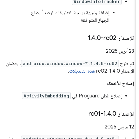
WindowInfoTracker
إضافة واجهة برمجة التطبيقات لرصد أوضاع
الجهاز المتوافقة
الإصدار ‎1
0-rc02
.
4
.
‫23 أبريل 2025
تم طرح
androidx.window:window-*:1.4.0-rc02
. يتضمّن
الإصدار 1.4.0-rc02
هذه التعديلات
.
إصلاح الأخطاء
إصلاح عُطل Proguard في
ActivityEmbedding
الإصدار 1
0-rc01
.
4
.
‫12 مارس 2025