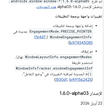
تم طرح
androidx.window:window-*:1.6.0-alpha05
.
يتضمّن الإصدار 1.6.0-alpha05
هذه التعديلات
.
تغييرات واجهة برمجة التطبيقات
إضافة واجهة برمجة تطبيقات
EngagementMode.PRECISE_POINTER
جديدة في
I7e4d7
،
(
WindowEngagementInfo
)
b/474545085
تم إيقاف
WindowLayoutInfo.engagementModes
نهائيًا.
استخدِم طريقة
WindowInfoTracker.windowEngagementInf
o()
الجديدة لمراقبة التغييرات في "وضع التفاعل".
)
I500d1
،
b/491562425
(
الإصدار ‎1
0-alpha03
.
6
.
‫22 أبريل 2026