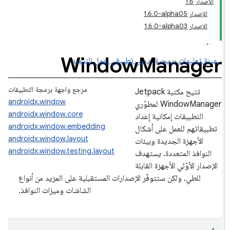
الإصدار 1.6
الإصدار ‎1.6.0-alpha05
الإصدار ‎1.6.0-alpha03
Window
Manager
عينة تعليمات برمجية
درس تطبيقي حول الترميز
مرجع واجهة برمجة التطبيقات
تتيح مكتبة Jetpack
androidx.window
WindowManager لمطوّري
androidx.window.core
التطبيقات إمكانية إعداد
androidx.window.embedding
تطبيقاتهم للعمل على أشكال
androidx.window.layout
الأجهزة الجديدة وبيئات
androidx.window.testing.layout
النوافذ المتعددة. يستهدف
الإصدار الأوّلي الأجهزة القابلة
للطي، ولكن ستتوفّر الإصدارات المستقبلية على المزيد من أنواع
الشاشات وميزات النوافذ.