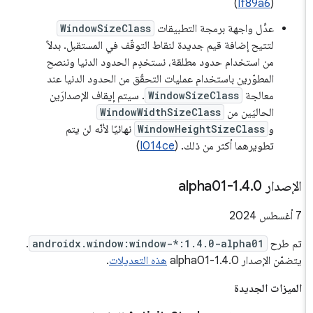
)
If89a6
(
عدِّل واجهة برمجة التطبيقات
WindowSizeClass
لتتيح إضافة قيم جديدة لنقاط التوقّف في المستقبل. بدلاً
من استخدام حدود مطلقة، نستخدِم الحدود الدنيا وننصح
المطوّرين باستخدام عمليات التحقّق من الحدود الدنيا عند
معالجة
WindowSizeClass
. سيتم إيقاف الإصدارَين
الحاليَين من
WindowWidthSizeClass
و
WindowHeightSizeClass
نهائيًا لأنّه لن يتم
تطويرهما أكثر من ذلك. (
I014ce
)
الإصدار 1
0-alpha01
.
4
.
‫7 أغسطس 2024
تم طرح
androidx.window:window-*:1.4.0-alpha01
.
يتضمّن الإصدار 1.4.0-alpha01
هذه التعديلات
.
الميزات الجديدة