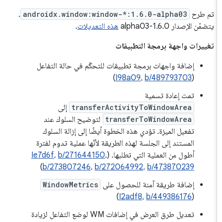
تم طرح
androidx.window:window-*:1.6.0-alpha03
.
يتضمّن الإصدار 1.6.0-alpha03
هذه التعديلات
.
تغييرات واجهة برمجة التطبيقات
إضافة واجهات برمجة تطبيقات للتحكّم في حالة التفاعل
)
I98a09
،
b/489793703
(
تمت إعادة تسمية
transferActivityToWindowArea
إلى
transferToWindowArea
لتوضيح السلوك عند
تفعيل الميزة. تؤدي هذه الخطوة أيضًا إلى إزالة السلوك
المستند إلى الجلسة لهذه الطريقة لأنّها عملية تدوم لفترة
أطول من العملية التي تطلبها. (
،
b/271644150
،
Ie7d6f
)
b/273807246
،
b/272064992
،
b/473870239
إضافة طريقة آمنة للحصول على
WindowMetrics
)
I2adf8
،
b/449386176
(
تعديل طرق العرض في إضافات WM لوضع التفاعل لزيادة