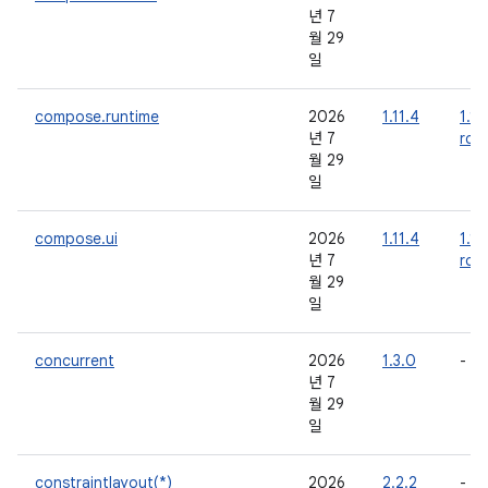
년 7
월 29
일
compose.runtime
2026
1.11.4
1.12
년 7
rc0
월 29
일
compose.ui
2026
1.11.4
1.12
년 7
rc0
월 29
일
concurrent
2026
1.3.0
-
년 7
월 29
일
constraintlayout(*)
2026
2.2.2
-