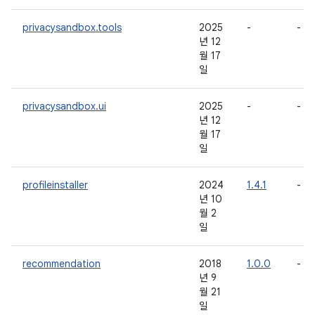
privacysandbox.tools
2025
-
-
년 12
월 17
일
privacysandbox.ui
2025
-
-
년 12
월 17
일
profileinstaller
2024
1.4.1
-
년 10
월 2
일
recommendation
2018
1.0.0
-
년 9
월 21
일