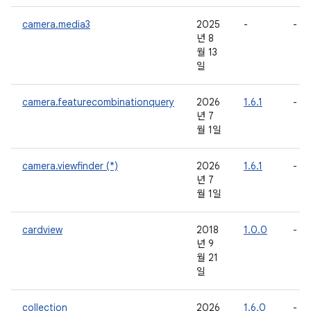
camera.media3
2025
-
-
년 8
월 13
일
camera.featurecombinationquery
2026
1.6.1
-
년 7
월 1일
camera.viewfinder (*)
2026
1.6.1
-
년 7
월 1일
cardview
2018
1.0.0
-
년 9
월 21
일
collection
2026
1.6.0
-