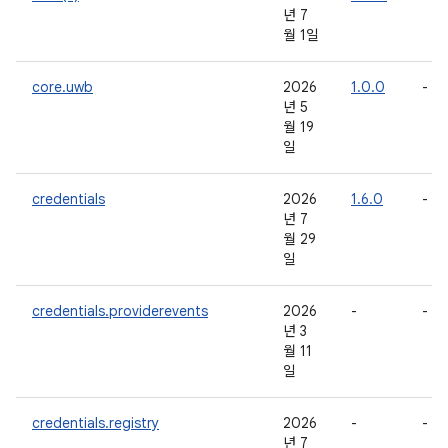
년 7
월 1일
core.uwb
2026
1.0.0
-
년 5
월 19
일
credentials
2026
1.6.0
-
년 7
월 29
일
credentials.providerevents
2026
-
-
년 3
월 11
일
credentials.registry
2026
-
-
년 7