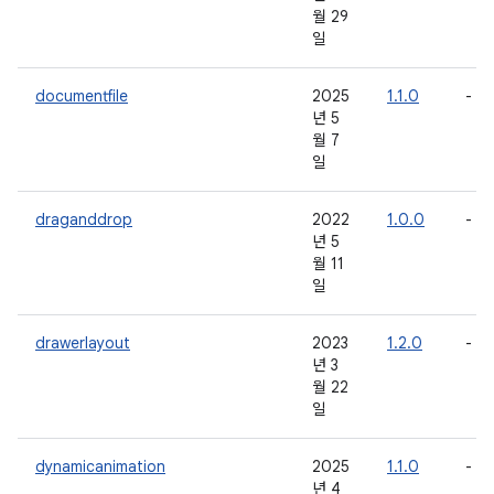
월 29
일
documentfile
2025
1.1.0
-
년 5
월 7
일
draganddrop
2022
1.0.0
-
년 5
월 11
일
drawerlayout
2023
1.2.0
-
년 3
월 22
일
dynamicanimation
2025
1.1.0
-
년 4