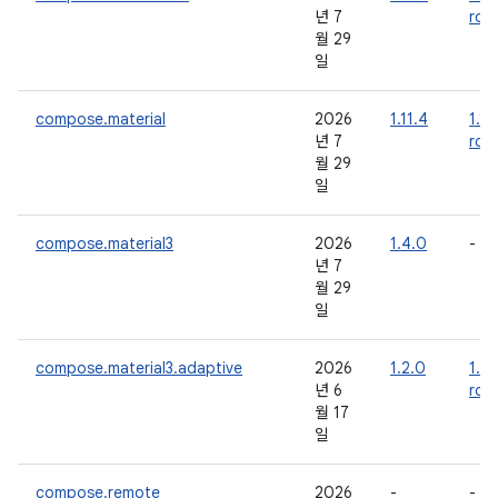
년 7
rc0
월 29
일
compose.material
2026
1.11.4
1.12
년 7
rc0
월 29
일
compose.material3
2026
1.4.0
-
년 7
월 29
일
compose.material3.adaptive
2026
1.2.0
1.3.
년 6
rc0
월 17
일
compose.remote
2026
-
-