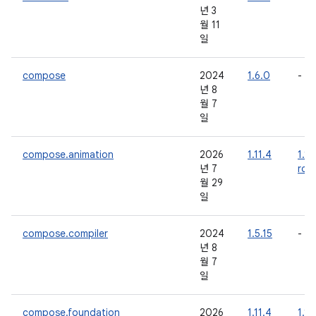
년 3
월 11
일
compose
2024
1.6.0
-
년 8
월 7
일
compose.animation
2026
1.11.4
1.12
년 7
rc0
월 29
일
compose.compiler
2024
1.5.15
-
년 8
월 7
일
compose.foundation
2026
1.11.4
1.12