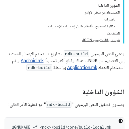
الشؤون الداخلية
الاستدعاء من سطر الأوامر
الخيارات
إمكانية تصحيح الأخطاء مقابل إصدارات الإصدارات
المتطلبات
قواعد بيانات تجميع JSON
ينشئ النص البرمجي
ndk-build
مشاريع تستخدم الإصدار المستند
إلى التصميم من NDK. . هناك وثائق أكثر تحديدًا
Android.mk
و تم
استخدام الإعداد
Application.mk
بواسطة
ndk-build
الشؤون الداخلية
يتساوى تشغيل النص البرمجي "
ndk-build
" مع تنفيذ الأمر التالي:
$GNUMAKE -f <ndk>/build/core/build-local.mk
