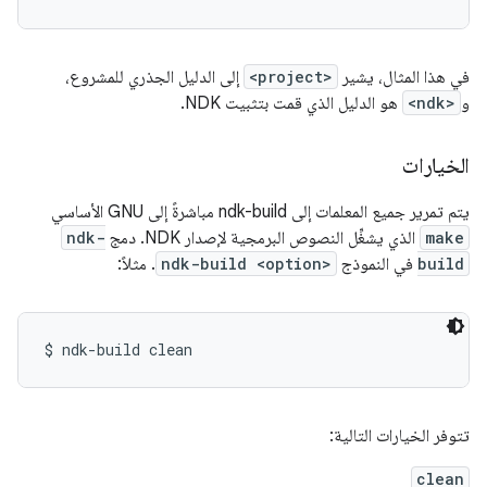
في هذا المثال، يشير
<project>
إلى الدليل الجذري للمشروع،
و
<ndk>
هو الدليل الذي قمت بتثبيت NDK.
الخيارات
يتم تمرير جميع المعلمات إلى ndk-build مباشرةً إلى GNU الأساسي
make
الذي يشغِّل النصوص البرمجية لإصدار NDK. دمج
ndk-
build
في النموذج
ndk-build <option>
. مثلاً:
تتوفر الخيارات التالية:
clean