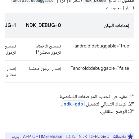
الجدول 1.
نتائج
(سطر الأوامر) و
android:debuggable
NDK_DEBUG
(البيان) مجموعات.
إعدادات البيان
NDK_DEBUG=0
EBUG=1
android:debuggable="true"
تصحيح الأخطاء
تصحيح الأ
الرموز محسَّن*1
الرموز غير
android:debuggable="false"
إصدار الرموز محسَّنة
إصدار الرم
محسَّن
*1: مفيد في تحديد المواصفات الشخصية.
*2: الإعداد التلقائي لتشغيل
ndk-gdb
.
*3: الوضع التلقائي.
ملاحظة:
`NDK_DEBUG=0` مكافئة `APP_OPTIM=release`، ويتم