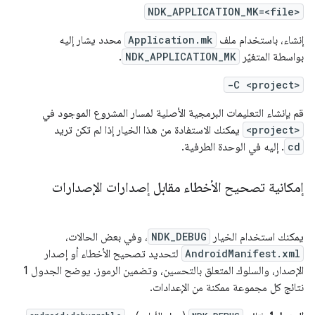
NDK_APPLICATION_MK=<file>
إنشاء، باستخدام ملف
Application.mk
محدد يشار إليه
بواسطة المتغيّر
NDK_APPLICATION_MK
.
-C <project>
قم بإنشاء التعليمات البرمجية الأصلية لمسار المشروع الموجود في
<project>
يمكنك الاستفادة من هذا الخيار إذا لم تكن تريد
cd
. إليه في الوحدة الطرفية.
إمكانية تصحيح الأخطاء مقابل إصدارات الإصدارات
يمكنك استخدام الخيار
NDK_DEBUG
، وفي بعض الحالات،
AndroidManifest.xml
لتحديد تصحيح الأخطاء أو إصدار
الإصدار، والسلوك المتعلق بالتحسين، وتضمين الرموز. يوضح الجدول 1
نتائج كل مجموعة ممكنة من الإعدادات.