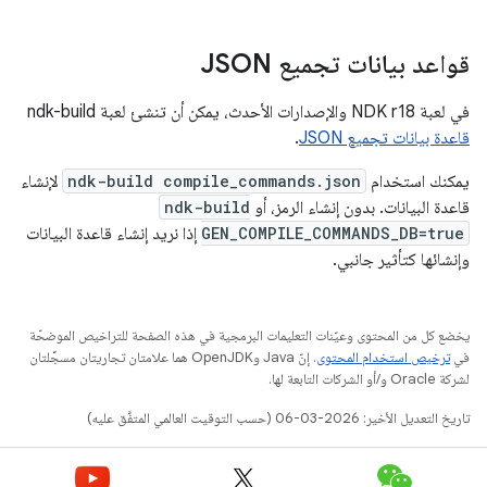
قواعد بيانات تجميع JSON
في لعبة NDK r18 والإصدارات الأحدث، يمكن أن تنشئ لعبة ndk-build
قاعدة بيانات تجميع JSON
.
يمكنك استخدام
ndk-build compile_commands.json
لإنشاء
قاعدة البيانات. بدون إنشاء الرمز، أو
ndk-build
GEN_COMPILE_COMMANDS_DB=true
إذا نريد إنشاء قاعدة البيانات
وإنشائها كتأثير جانبي.
يخضع كل من المحتوى وعيّنات التعليمات البرمجية في هذه الصفحة للتراخيص الموضحّة
في
ترخيص استخدام المحتوى
. إنّ Java وOpenJDK هما علامتان تجاريتان مسجَّلتان
لشركة Oracle و/أو الشركات التابعة لها.
تاريخ التعديل الأخير: 2026-03-06 (حسب التوقيت العالمي المتفَّق عليه)