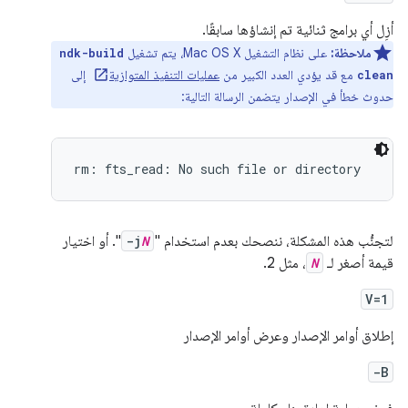
أزِل أي برامج ثنائية تم إنشاؤها سابقًا.
ملاحظة:
على نظام التشغيل Mac OS X، يتم تشغيل
ndk-build
مع قد يؤدي العدد الكبير من
عمليات التنفيذ المتوازية
إلى
clean
حدوث خطأ في الإصدار يتضمن الرسالة التالية:
لتجنُّب هذه المشكلة، ننصحك بعدم استخدام "
N
-j
". أو اختيار
قيمة أصغر لـ
N
، مثل 2.
V=1
إطلاق أوامر الإصدار وعرض أوامر الإصدار
-B