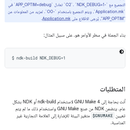
التجميع مع `-O2`. `NDK_DEBUG=1` تعادل `APP_OPTIM=debug` في
`Application.mk`، ويتم التجميع باستخدام `-O0`. لمزيد من المعلومات عن
"APP_OPTIM"، يُرجى الاطّلاع على
Application.mk
.
بناء الجملة في سطر الأوامر هو، على سبيل المثال:
المتطلبات
أنت بحاجة إلى GNU Make 4 لاستخدام ndk-build أو NDK بشكل
عام. يتضمن NDK من صنع GNU Make واستخدام ذلك ما لم يتم
تعيين
$GNUMAKE
متغير البيئة للإشارة إلى العلامة التجارية غير
المناسبة.