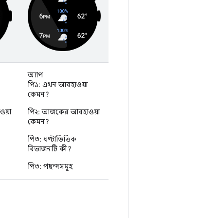
অ্যাপ
পি১: এখন আবহাওয়া
কেমন?
য়া
পি২: আজকের আবহাওয়া
কেমন?
পি৩: ঘণ্টাভিত্তিক
বিভাজনটি কী?
পি৩: পছন্দসমূহ