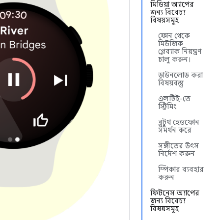
মিডিয়া অ্যাপের
জন্য বিবেচ্য
বিষয়সমূহ
ফোন থেকে
মিউজিক
প্লেব্যাক নিয়ন্ত্রণ
চালু করুন।
ডাউনলোড করা
বিষয়বস্তু
এলটিই-তে
স্ট্রিমিং
ব্লুটুথ হেডফোন
সমর্থন করে
সঙ্গীতের উৎস
নির্দেশ করুন
স্পিকার ব্যবহার
করুন
ফিটনেস অ্যাপের
জন্য বিবেচ্য
বিষয়সমূহ