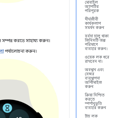
মোবাইল
অ্যাপটির
পরিপূরক
দীর্ঘজীবী
কার্যকলাপ
সমর্থন করুন
সর্বদা চালু থাকা
জিনিসটি অল্প
জ সম্পন্ন করতে সাহায্য করুন।
পরিমাণে
ব্যবহার করুন।
লো
পর্যালোচনা করুন।
ওয়েক লক ধরে
রাখবেন না।
অবস্থান এবং
সেন্সর
ব্যবস্থাপনা
অপ্টিমাইজ
করুন
ক্রিয়া নিশ্চিত
করতে
স্পর্শানুভূতি
ব্যবহার করুন
টাচ লক