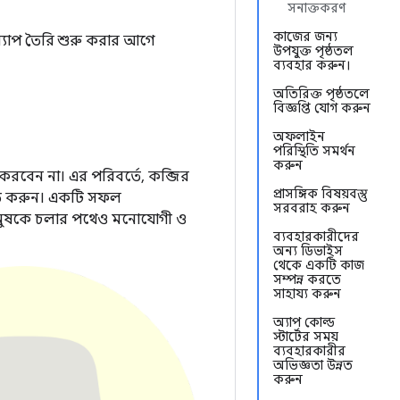
সনাক্তকরণ
কাজের জন্য
যাপ তৈরি শুরু করার আগে
উপযুক্ত পৃষ্ঠতল
ব্যবহার করুন।
অতিরিক্ত পৃষ্ঠতলে
বিজ্ঞপ্তি যোগ করুন
অফলাইন
পরিস্থিতি সমর্থন
করুন
রবেন না। এর পরিবর্তে, কব্জির
প্রাসঙ্গিক বিষয়বস্তু
্নত করুন। একটি সফল
সরবরাহ করুন
 মানুষকে চলার পথেও মনোযোগী ও
ব্যবহারকারীদের
অন্য ডিভাইস
থেকে একটি কাজ
সম্পন্ন করতে
সাহায্য করুন
অ্যাপ কোল্ড
স্টার্টের সময়
ব্যবহারকারীর
অভিজ্ঞতা উন্নত
করুন