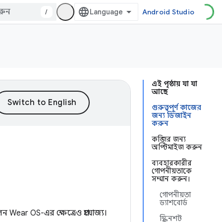
/
Android Studio
এই পৃষ্ঠায় যা যা
আছে
গুরুত্বপূর্ণ কাজের
জন্য ডিজাইন
করুন
কব্জির জন্য
অপ্টিমাইজ করুন
ব্যবহারকারীর
গোপনীয়তাকে
সম্মান করুন।
গোপনীয়তা
ড্যাশবোর্ড
ন Wear OS-এর ক্ষেত্রেও প্রযোজ্য।
স্ক্রিনশট