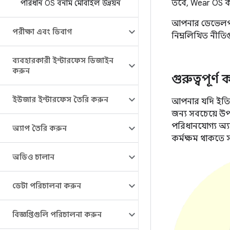
তবে, Wear OS কব্
পরিধান OS বনাম মোবাইল উন্নয়ন
আপনার ডেভেলপমে
পরীক্ষা এবং ডিবাগ
নিম্নলিখিত নীতি
ব্যবহারকারী ইন্টারফেস ডিজাইন
করুন
গুরুত্বপূর
ইউজার ইন্টারফেস তৈরি করুন
আপনার যদি ইতিমধ
জন্য সবচেয়ে উ
পরিধানযোগ্য অ্য
অ্যাপ তৈরি করুন
কর্মক্ষম থাকতে 
অডিও চালান
ডেটা পরিচালনা করুন
বিজ্ঞপ্তিগুলি পরিচালনা করুন