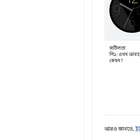
জটিলতা
পি১: এখন আবহা
কেমন?
আরও জানতে,
ই