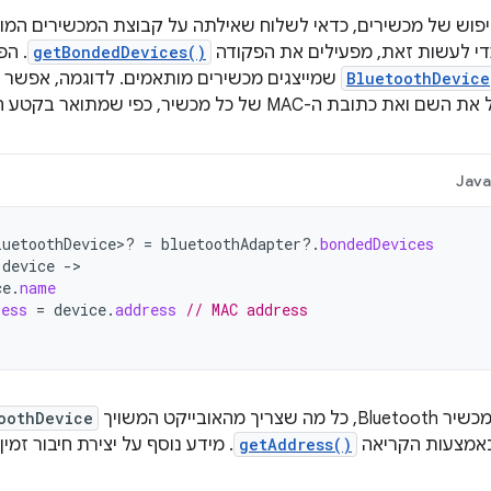
פוש של מכשירים, כדאי לשלוח שאילתה על קבוצת המכשירים המו
 כדי לעשות זאת, מפעילים את הפקודה
getBondedDevices()
. הפ
BluetoothDevice
שמייצגים מכשירים מותאמים. לדוגמה, אפשר 
 ה-MAC של כל מכשיר, כפי שמתואר בקטע הקוד הבא:
Jav
luetoothDevice>? 
=
bluetoothAdapter
?.
bondedDevices
device
-
ce
.
name
ress
=
device
.
address
// MAC address
ך מהאובייקט המשויך
oothDevice
אמצעות הקריאה
getAddress()
. מידע נוסף על יצירת חיבור זמ