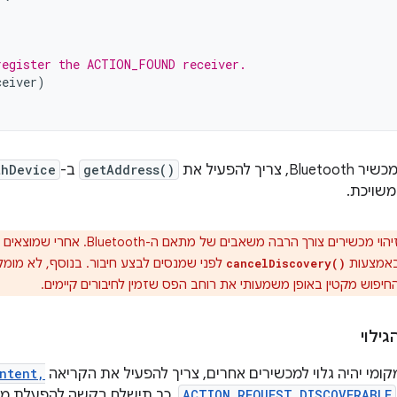
register the ACTION_FOUND receiver.
ceiver
)
צריך להפעיל את
getAddress()
ב-
thDevice
ביצוע זיהוי מכשירים צורך הרבה משא
 באמצעות
לפני שמנסים לבצע חיבור. בנוסף, לא מומ
cancelDiscovery()
חיפוש מקטין באופן משמעותי את רוחב הפס שזמין לחיבורים קיימים.
ילוי
ומי יהיה גלוי למכשירים אחרים, צריך להפעיל את הקריאה
Intent,
ACTION_REQUEST_DISCOVERABLE
. כך תישלח בקשה להפעלת מ