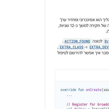
ליך הוא אסינכרוני ומחזיר ערך
בוליאני שמציין אם תהליך הגילוי התחיל בהצלחה. תהליך הגילוי כולל בדרך כלל סריקה של חקירה למשך כ-12 שניות,
Br
לכוונה
ACTION_FOUND
.
EXTRA_DEV
ו-
EXTRA_CLASS
,
סבר איך אפשר להירשם לטיפול
override
fun
onCreate
(
sa
...
// Register for broad