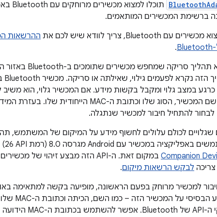
BluetoothAd
תוכלו למצ
 ברשימת המכשירים המותאמים.
Bluetoo, צריך לוודא שיש לכם את
ההרשאות המתאימו
B
.
זיהוי מכשירים הוא תהל
אחד מ
כרגע במצב גלוי ומקבל בקשות מידע. אם המכשיר גלוי, הוא משיב ל
מידע מסוים, כמו שם המכשיר, הסוג שלו וכתובת ה-MAC
ל לבחור להתחיל חיבור למכשיר שנתגלה.
גלויים לכולם עלולים לחשוף מידע על המיקום של המשתמש, תהלי
יר עם Android מגרסה 8.0 (רמת API‏ 26) ואילך, מומלץ להשתמש ב-
Companion Devi
במקום זאת. ה-API הזה מבצע זיהוי של 
צריכה
לבקש הרשאות מיקום
.
בור למכשיר מרוחק בפעם הראשונה, מופיעה בקשה למתאימה באו
של מכשיר, המידע
באמצעות ממשקי ה-API 