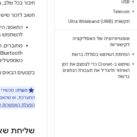
USB
חיבור בכל שלב, ב
Telecom
חשוב לזכור שיש ה
תקשורת Ultra Wideband (UWB)
התאמה
היא
להשתמש בו ל
אופטימיזציה של האפליקציה
לקישוריות
מחוברים
הפחתת השימוש בסוללה ברשת
כשמפעילים חיבו
שימוש ב-Cronet כדי לצמצם את זמן
האחזור ולהגדיל את תעבורת הנתונים
בקטעים הבאים מו
ברשת
הערה:
המערכת, או שהאפל
הפעלת האפשרות של 
שליחת שאי