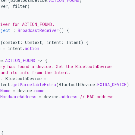
lter
(
BluetoothDevice
.
ACTION_FOUND
)
iver
,
filter
)
eiver for ACTION_FOUND.
bject
:
BroadcastReceiver
()
{
e
(
context
:
Context
,
intent
:
Intent
)
{
g
=
intent
.
action
ce
.
ACTION_FOUND
-
>
{
ery has found a device. Get the BluetoothDevice
 and its info from the Intent.
e
:
BluetoothDevice
=
ntent
.
getParcelableExtra
(
BluetoothDevice
.
EXTRA_DEVICE
)
eName
=
device
.
name
eHardwareAddress
=
device
.
address
// MAC address
{