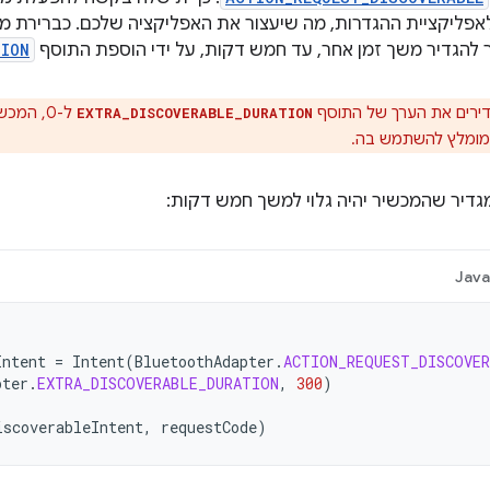
אפליקציית ההגדרות, מה שיעצור את האפליקציה שלכם. כברירת מח
להגדיר משך זמן אחר, עד חמש דקות, על ידי הוספת התוסף
TION
ירים את הערך של התוסף
ל-0, המכ
EXTRA_DISCOVERABLE_DURATION
 מומלץ להשתמש בה.
דיר שהמכשיר יהיה גלוי למשך חמש דקות:
Jav
Intent
=
Intent
(
BluetoothAdapter
.
ACTION_REQUEST_DISCOVE
pter
.
EXTRA_DISCOVERABLE_DURATION
,
300
)
iscoverableIntent
,
requestCode
)