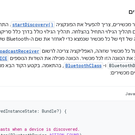
ים
 מכשירים, צריך להפעיל את הפונקציה
startDiscovery()
. התה
 דף של כל מכשיר שנמצא כדי לאחזר את שם ה-Bluetooth שלו.
ל כל מכשיר שזוהה, האפליקציה צריכה לרשום
oadcastReceiver
 הכוונה הזו לכל מכשיר. הכוונה מכילה את השדות הנוספים
ICE
Bluetooth
ו-
BluetoothClass
, בהתאמה. בקטע הקוד הבא מו
ם מכשירים:
Jav
vedInstanceState
:
Bundle?)
{
casts when a device is discovered.