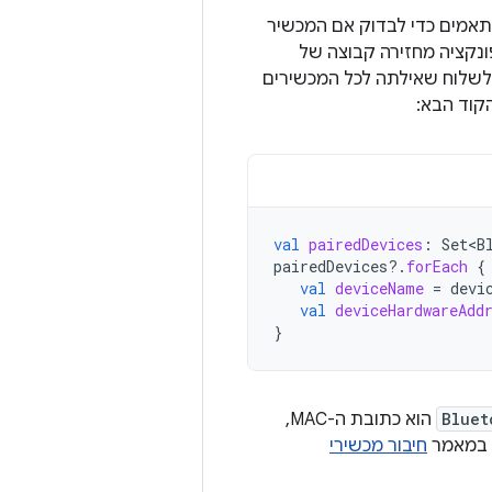
תאמים כדי לבדוק אם המכשיר
ונקציה מחזירה קבוצה של
לשלוח שאילתה לכל המכשירים
val
pairedDevices
:
Set<B
pairedDevices
?.
forEach
{
val
deviceName
=
devi
val
deviceHardwareAdd
}
Bluet
הוא כתובת ה-MAC,
ין במאמר
חיבור מכשירי