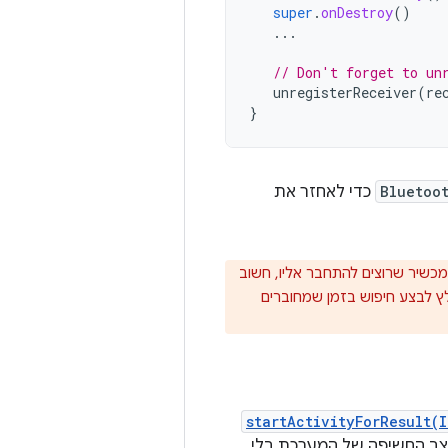
super
.
onDestroy
()
...
// Don't forget to un
unregisterReceiver
(
re
}
Bluetoo
כדי לאחזר את
בים של מתאם ה-Bluetooth. אחרי שמוצאים מכשיר שרוצים להתחבר אליו, חשוב
לץ לבצע חיפוש בזמן שמחוברים
startActivityForResult(
צב החשיפה של המערכת בלי