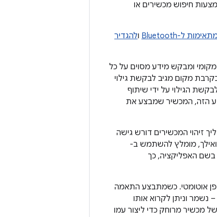
וא מכשירים מרוחקים עם Bluetooth באמצעות חיפוש מכשירים או
ת ל-Bluetooth
ו
להגדיר
יך סריקה שמחפש מכשירים שתומכים ב-Bluetooth באזור המקומי ומבקש מידע מסוים על כל
הם. התהליך הזה נקרא לפעמים גילוי, שאילתה או סריקה. מכשיר Bluetooth בקרבת מקום מגיב לבקשת גילוי
בקשת הגילוי על ידי שיתוף
 הייחודית שלו. בעזרת המידע הזה, המכשיר שמבצע את
ך זיהוי המכשירים דורש גישה
מכשירים בשם האפליקציה, כך
פן אוטומטי. כשמתבצע התאמה
 הבסיסי על המכשיר הזה – כמו השם, הכיתה וכתובת ה-MAC שלו – נשמר וניתן לקרוא אותו
של Bluetooth. אפשר להשתמש בכתובת ה-MAC הידועה של מכשיר מרוחק כדי ליצור עמו