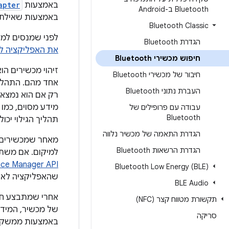
באמצעות
apter
Bluetooth ב-Android
באמצעות שאילתה
Bluetooth Classic
לפני שמנסים למצוא מכשירים עם th
הגדרת Bluetooth
את האפליקציה ל-luetooth
חיפוש מכשירי Bluetooth
חיבור של מכשירי Bluetooth
העברת נתוני Bluetooth
רק אם הוא נמצא 
עבודה עם פרופילים של
Bluetooth
תהליך הגילוי יכו
הגדרת התאמה של מכשיר נלווה
מאחר שמכשירים ש
הגדרת הרשאות Bluetooth
למיקום. אם משתמשים באפליקציה במכש
ce Manager API
Bluetooth Low Energy (BLE)‎
שהאפליקציה לא 
BLE Audio
אחרי שמתבצע חי
תקשורת מטווח קצר (NFC)
סריקה