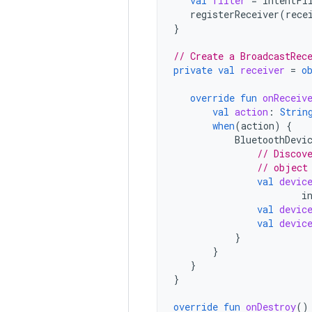
val
filter
=
IntentFi
registerReceiver
(
rece
}
// Create a BroadcastRec
private
val
receiver
=
o
override
fun
onReceiv
val
action
:
Strin
when
(
action
)
{
BluetoothDevi
// Discov
// object
val
devic
i
val
devic
val
devic
}
}
}
}
override
fun
onDestroy
()