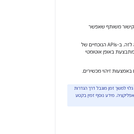
ח קישור משותף שאפשר
: המכשירים משתפים ערוץ RFCOMM כרגע ויכולים להעביר נתונים זה לזה. ב-APIs הנוכחיים של
מכשירים כדי ליצור חיבור RFCOMM. ההתאמה מתבצעת באופן אוטומטי
אמצעות זיהוי מכשירים.
היה גלוי למשך זמן מוגבל דרך הגדרות
ליקציה. מידע נוסף זמין בקטע