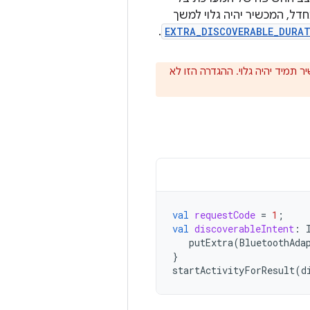
דל, המכשיר יהיה גלוי למשך
.
EXTRA_DISCOVERABLE_DURA
שיר תמיד יהיה גלוי. ההגדרה הזו לא
val
requestCode
=
1
;
val
discoverableIntent
:
putExtra
(
BluetoothAda
}
startActivityForResult
(
d