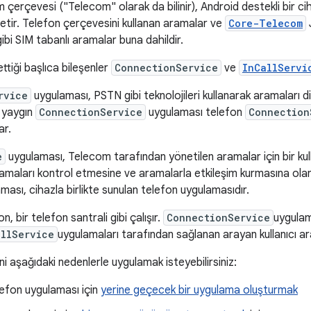
çerçevesi ("Telecom" olarak da bilinir), Android destekli bir ci
etir. Telefon çerçevesini kullanan aramalar ve
Core-Telecom
ibi SIM tabanlı aramalar buna dahildir.
tiği başlıca bileşenler
ConnectionService
ve
InCallServi
rvice
uygulaması, PSTN gibi teknolojileri kullanarak aramaları d
 yaygın
ConnectionService
uygulaması telefon
Connection
ar.
e
uygulaması, Telecom tarafından yönetilen aramalar için bir kul
aramaları kontrol etmesine ve aramalarla etkileşim kurmasına ola
ması, cihazla birlikte sunulan telefon uygulamasıdır.
, bir telefon santrali gibi çalışır.
ConnectionService
uygulam
allService
uygulamaları tarafından sağlanan arayan kullanıcı ara
ni aşağıdaki nedenlerle uygulamak isteyebilirsiniz:
efon uygulaması için
yerine geçecek bir uygulama oluşturmak