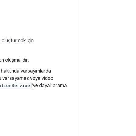
 oluşturmak için
n oluşmalıdır.
ği hakkında varsayımlarda
unu varsayamaz veya video
ctionService
'ye dayalı arama