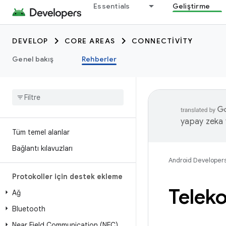
Essentials
Geliştirme
DEVELOP
CORE AREAS
CONNECTIVITY
Genel bakış
Rehberler
yapay zeka t
Tüm temel alanlar
Bağlantı kılavuzları
Android Developer
Protokoller için destek ekleme
Telek
Ağ
Bluetooth
Near Field Communication (NFC)