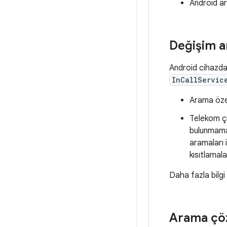
Android a
Değişim a
Android cihazda
InCallServic
Arama özel
Telekom çe
bulunmamal
aramaları 
kısıtlamal
Daha fazla bilgi
Arama çö