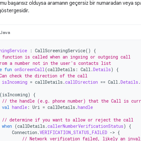
u başarısız olduysa aramanın geçersiz bir numaradan veya sp
 göstergesidir.
Java
ningService
:
CallScreeningService
()
{
 function is called when an ingoing or outgoing call
rom a number not in the user's contacts list
e
fun
onScreenCall
(
callDetails
:
Call
.
Details
)
{
Can check the direction of the call
isIncoming
=
callDetails
.
callDirection
==
Call
.
Details
.
(
isIncoming
)
{
// the handle (e.g. phone number) that the Call is cur
val
handle
:
Uri
=
callDetails
.
handle
// determine if you want to allow or reject the call
when
(
callDetails
.
callerNumberVerificationStatus
)
{
Connection
.
VERIFICATION_STATUS_FAILED
-
>
{
// Network verification failed, likely an inval