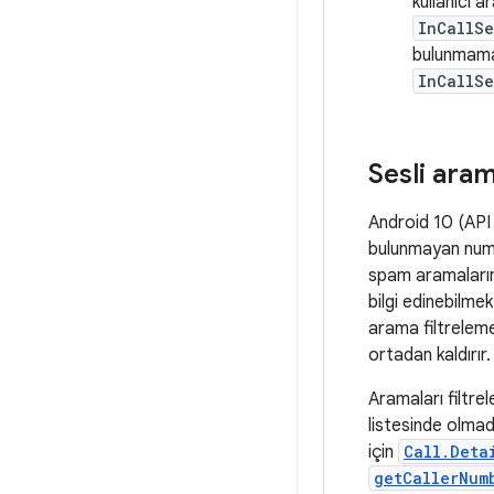
kullanıcı 
InCallSe
bulunmamal
InCallSe
Sesli aram
Android 10 (API 
bulunmayan numa
spam aramaların 
bilgi edinebilmek
arama filtreleme
ortadan kaldırır.
Aramaları filtre
listesinde olmad
için
Call.Deta
getCallerNum