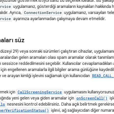
arayüzünde göstermek istiyorsanız bu seçenek idealdir. Bu yaklaşı
rvice
uygulamanız, gösterdiği aramaların kaynakları hakkında 
ıdır. Ayrıca,
ConnectionService
uygulamanız, varsayılan tel
rvice
ayarınıza ayarlanmadan çalışmaya devam etmelidir.
aları süz
düzeyi 29) veya sonraki sürümleri çalıştıran cihazlar, uygulamanız
ralardan gelen aramaları olası spam aramalar olarak tanımlaması
sessizce reddedilmesini seçebilir. Kullanıcılar cevaplamadıklar
 için engellenen aramalarla ilgili bilgiler arama günlüğüne kaydedil
 ve arayan kimliği işlevini sağlamak için kullanıcıdan
READ_CALL_
lemek için
CallScreeningService
uygulamasını kullanıyorsunuz.
ığında yeni gelen veya giden aramalar için
onScreenCall()
işl
ils
nesnesini kontrol edebilirsiniz. Daha açık belirtmek gerekirs
berVerificationStatus()
işlevi, ağ sağlayıcıdan diğer numarayla 