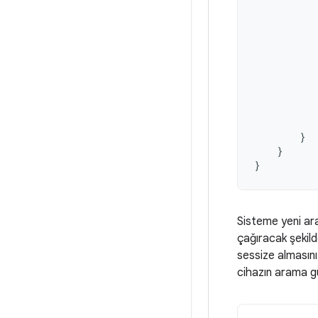
}
}
}
Sisteme yeni ara
çağıracak şekild
sessize almasını
cihazın arama g