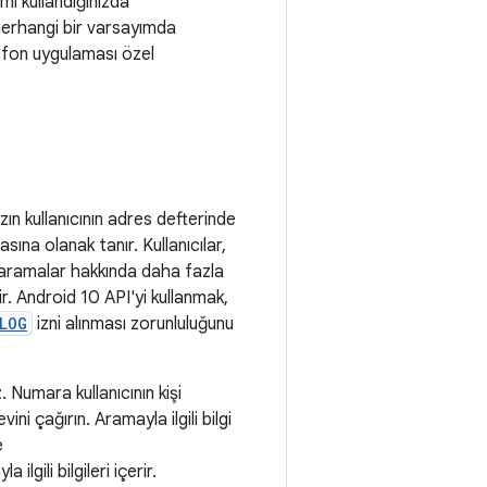
mı kullandığınızda
herhangi bir varsayımda
efon uygulaması özel
ın kullanıcının adres defterinde
na olanak tanır. Kullanıcılar,
ı aramalar hakkında daha fazla
ir. Android 10 API'yi kullanmak,
LOG
izni alınması zorunluluğunu
 Numara kullanıcının kişi
evini çağırın. Aramayla ilgili bilgi
e
ilgili bilgileri içerir.