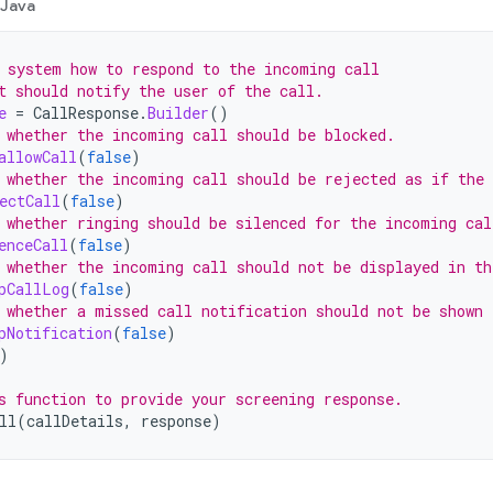
Java
 system how to respond to the incoming call
t should notify the user of the call.
e
=
CallResponse
.
Builder
()
 whether the incoming call should be blocked.
allowCall
(
false
)
 whether the incoming call should be rejected as if the
ectCall
(
false
)
 whether ringing should be silenced for the incoming cal
enceCall
(
false
)
 whether the incoming call should not be displayed in th
pCallLog
(
false
)
 whether a missed call notification should not be shown 
pNotification
(
false
)
)
s function to provide your screening response.
ll
(
callDetails
,
response
)