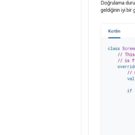
Doğrulama durum
geldiğinin iyi bir
Kotlin
class
Scree
// This
// is f
overrid
// 
val
if