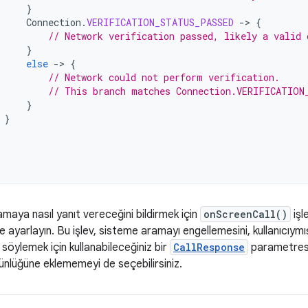
}
Connection
.
VERIFICATION_STATUS_PASSED
-
>
{
// Network verification passed, likely a valid 
}
else
-
>
{
// Network could not perform verification.
// This branch matches Connection.VERIFICATION
}
}
maya nasıl yanıt vereceğini bildirmek için
onScreenCall()
işl
e ayarlayın. Bu işlev, sisteme aramayı engellemesini, kullanıcıym
 söylemek için kullanabileceğiniz bir
CallResponse
parametresi 
ünlüğüne eklememeyi de seçebilirsiniz.