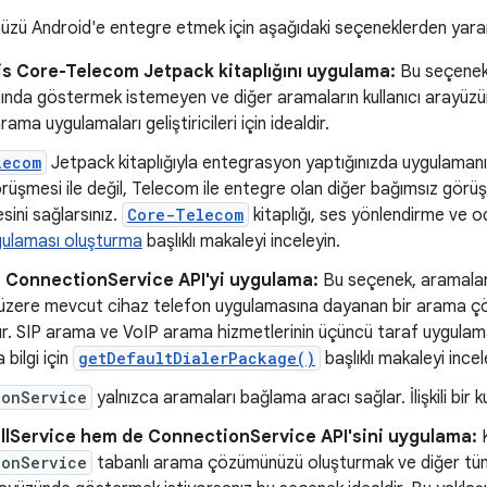
ü Android'e entegre etmek için aşağıdaki seçeneklerden yararla
is Core-Telecom Jetpack kitaplığını uygulama:
Bu seçenek,
nda göstermek istemeyen ve diğer aramaların kullanıcı arayüz
ama uygulamaları geliştiricileri için idealdir.
lecom
Jetpack kitaplığıyla entegrasyon yaptığınızda uygulamanı
rüşmesi ile değil, Telecom ile entegre olan diğer bağımsız görüş
sini sağlarsınız.
Core-Telecom
kitaplığı, ses yönlendirme ve oda
ulaması oluşturma
başlıklı makaleyi inceleyin.
n ConnectionService API'yi uygulama:
Bu seçenek, aramalar 
zere mevcut cihaz telefon uygulamasına dayanan bir arama çöz
rır. SIP arama ve VoIP arama hizmetlerinin üçüncü taraf uygulamas
bilgi için
getDefaultDialerPackage()
başlıklı makaleyi incel
ionService
yalnızca aramaları bağlama aracı sağlar. İlişkili bir k
llService hem de ConnectionService API'sini uygulama:
K
ionService
tabanlı arama çözümünüzü oluşturmak ve diğer tüm