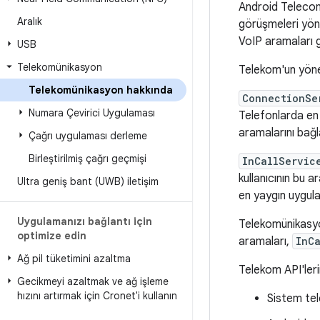
Android Telecom 
Aralık
görüşmeleri yön
VoIP aramaları g
USB
Telekomünikasyon
Telekom'un yönet
Telekomünikasyon hakkında
ConnectionSe
Numara Çevirici Uygulaması
Telefonlarda en
aramalarını bağl
Çağrı uygulaması derleme
Birleştirilmiş çağrı geçmişi
InCallServic
kullanıcının bu 
Ultra geniş bant (UWB) iletişim
en yaygın uygula
Uygulamanızı bağlantı için
Telekomünikasyon
optimize edin
aramaları,
InC
Ağ pil tüketimini azaltma
Telekom API'leri
Gecikmeyi azaltmak ve ağ işleme
hızını artırmak için Cronet'i kullanın
Sistem tel