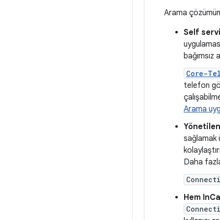
Arama çözümünüz
Self serv
uygulaması
bağımsız ar
Core-Te
telefon gö
çalışabilme
Arama uyg
Yönetile
sağlamak ü
kolaylaştı
Daha fazla 
Connect
Hem InCa
Connect