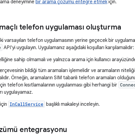
rama deneyimine
bir arama çözümü entegre etmek
için.
maçlı telefon uygulaması oluşturma
ki varsayılan telefon uygulamasının yerine geçecek bir uygulama
e
API'yi uygulayın. Uygulamanız aşağıdaki koşulları karşılamalıdır:
liğine sahip olmamalı ve yalnızca arama için kullanıcı arayüzünde
rçevesinin bildiği tüm aramaları işlemelidir ve aramaların niteli
ıdır. Örneğin, aramaların SIM tabanlı telefon aramaları olduğ
için telefon kısıtlamalarının uygulanması gibi herhangi bir
Conne
arı uygulayamaz.
 için
InCallService
başlıklı makaleyi inceleyin.
zümü entegrasyonu