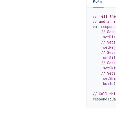
Kotlin
// Tell the
// and if i
val
respons
// Sets
.
setDis
// Sets
.
setRej
// Sets
.
setSil
// Sets
.
setSki
// Sets
.
setSki
.
build
(
// Call thi
respondToCa