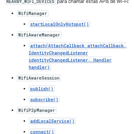
NEARBY_WIFI_DEVICES
para chamar estas APIs de Wi-Fi:
WifiManager
startLocalOnlyHotspot()
WifiAwareManager
attach(AttachCallback attachCallback,
IdentityChangedListener
identityChangedListener, Handler
handler)
WifiAwareSession
publish()
subscribe()
WifiP2pManager
addLocalService()
connect()