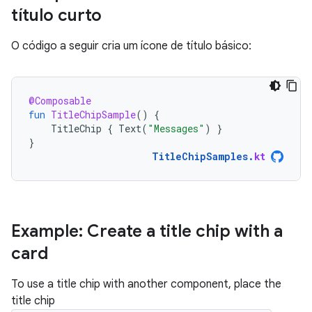
título curto
O código a seguir cria um ícone de título básico:
@Composable
fun
TitleChipSample
()
{
TitleChip
{
Text
(
"Messages"
)
}
}
TitleChipSamples
.
kt
Example: Create a title chip with a
card
To use a title chip with another component, place the
title chip