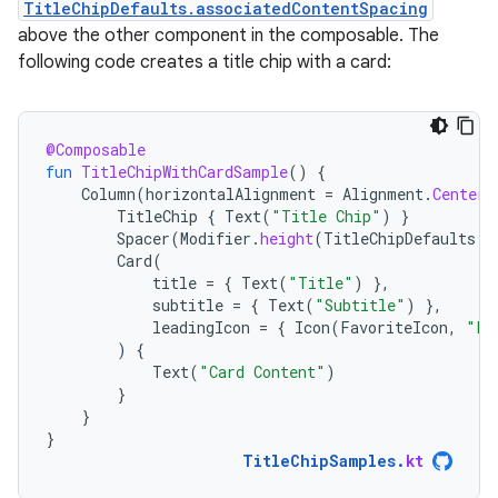
TitleChipDefaults.associatedContentSpacing
above the other component in the composable. The
following code creates a title chip with a card:
@Composable
fun
TitleChipWithCardSample
()
{
Column
(
horizontalAlignment
=
Alignment
.
CenterH
TitleChip
{
Text
(
"Title Chip"
)
}
Spacer
(
Modifier
.
height
(
TitleChipDefaults
.
a
Card
(
title
=
{
Text
(
"Title"
)
},
subtitle
=
{
Text
(
"Subtitle"
)
},
leadingIcon
=
{
Icon
(
FavoriteIcon
,
"Lo
)
{
Text
(
"Card Content"
)
}
}
}
TitleChipSamples
.
kt