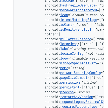
android:
hasCode
=["true"
|
android:
hasFragileUserData
=["tru
android:
hardwareAccelerated
=["tr
android:
icon
="
drawable
resource
android:
intentMatchingFlags
=["no
android:
isGame
=["true"
|
android:
isMonitoringTool
=["paren
android:
killAfterRestore
=["true"
android:
largeHeap
=["true"
|
android:
label
="
string
resource
android:
localeConfig
="
xml
resour
android:
logo
="
drawable
resource
android:
manageSpaceActivity
="
str
android:
name
="
string
android:
networkSecurityConfig
="
x
android:
pageSizeCompat
=["true"
|
android:
permission
="
string
android:
persistent
=["true"
|
android:
process
="
string
android:
restoreAnyVersion
=["true
android:
requestLegacyExternalSto
android:
requiredAccountType
="
str