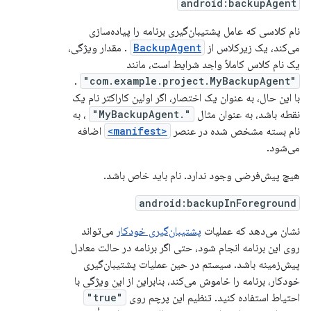
android:backupAgent
نام کلاسی که عامل پشتیبان‌گیری برنامه را پیاده‌سازی
می‌کند، یک زیرکلاس از
BackupAgent
. مقدار ویژگی،
یک نام کلاس کاملاً واجد شرایط است، مانند
.
"com.example.project.MyBackupAgent"
با این حال، به عنوان یک اختصار، اگر اولین کاراکتر نام یک
نقطه باشد، به عنوان مثال
".MyBackupAgent"
، به
نام بسته مشخص شده در عنصر
<manifest>
اضافه
می‌شود.
هیچ پیش‌فرضی وجود ندارد. نام باید خاص باشد.
android:backupInForeground
نشان می‌دهد که عملیات
پشتیبان‌گیری خودکار
می‌تواند
روی این برنامه انجام شود، حتی اگر برنامه در حالت معادل
پیش‌زمینه باشد. سیستم در حین عملیات پشتیبان‌گیری
خودکار، برنامه را خاموش می‌کند، بنابراین از این ویژگی با
احتیاط استفاده کنید. تنظیم این پرچم روی
"true"