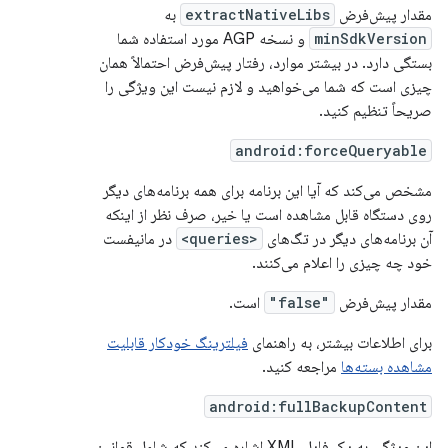
مقدار پیش‌فرض
extractNativeLibs
به
minSdkVersion
و نسخه AGP مورد استفاده شما
بستگی دارد. در بیشتر موارد، رفتار پیش‌فرض احتمالاً همان
چیزی است که شما می‌خواهید و لازم نیست این ویژگی را
صریحاً تنظیم کنید.
android:forceQueryable
مشخص می‌کند که آیا این برنامه برای همه برنامه‌های دیگر
روی دستگاه قابل مشاهده است یا خیر، صرف نظر از اینکه
آن برنامه‌های دیگر در تگ‌های
<queries>
در مانیفست
خود چه چیزی را اعلام می‌کنند.
مقدار پیش‌فرض
"false"
است.
برای اطلاعات بیشتر، به راهنمای
فیلترینگ خودکار قابلیت
مشاهده بسته‌ها
مراجعه کنید.
android:fullBackupContent
این ویژگی به یک فایل XML اشاره می‌کند که شامل قوانین