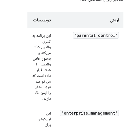
ارزش
توضیحات
"parental_control"
این برنامه به
کنترل
والدین کمک
می‌کند و
به‌طور خاص
والدینی را
هدف قرار
داده است که
می‌خواهند
فرزندانشان
را ایمن نگه
دارند.
"enterprise_management"
این
اپلیکیشن
برای