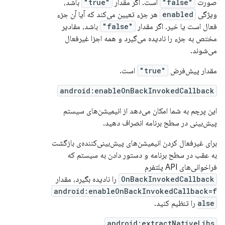
صورت
"false"
است. اگر مقدار
"true"
باشد،
ویژگی
enabled
هر جزء تعیین می‌کند که آیا آن جزء
فعال است یا خیر. اگر مقدار
"false"
باشد، مقادیر
مختص به جزء را نادیده می‌گیرد و همه اجزا غیرفعال
می‌شوند.
مقدار پیش‌فرض
"true"
است.
android:enableOnBackInvokedCallback
این پرچم به شما امکان می‌دهد از انیمیشن‌های سیستم
پیش‌بینی در سطح برنامه انصراف دهید.
برای غیرفعال کردن انیمیشن‌های پیش‌بینی‌کننده‌ی بازگشت
به عقب در سطح برنامه و دستور دادن به سیستم که
فراخوانی‌های API پلتفرم
OnBackInvokedCallback
را نادیده بگیرد، مقدار
android:enableOnBackInvokedCallback=f
alse
را تنظیم کنید.
android:extractNativeLibs