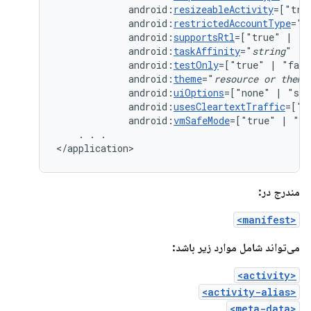
android:
resizeableActivity
=["tru
android:
restrictedAccountType
="
s
android:
supportsRtl
=["true"
|
android:
taskAffinity
="
string
android:
testOnly
=["true"
|
android:
theme
="
resource
or
theme
android:
uiOptions
=["none"
|
android:
usesCleartextTraffic
=["t
android:
vmSafeMode
=["true"
|
"fa
.
.
.

</application>
مندرج در:
<manifest>
می‌تواند شامل موارد زیر باشد:
<activity>
<activity-alias>
<meta-data>