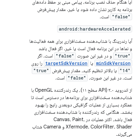
آیا هنگام حذف نصب برنامه، پیامی مبنی بر حفظ داده‌های
برنامه به کاربر نشان داده شود یا خیر. مقدار پیش‌فرض
"false"
است.
android:hardwareAccelerated
آیا رندرینگ با شتاب‌دهنده سخت‌افزاری برای همه فعالیت‌ها
و نماها در این برنامه فعال است یا خیر. اگر فعال باشد
"true"
و در غیر این صورت
"false"
است. اگر
minSdkVersion
یا
targetSdkVersion
را روی
"14"
یا بالاتر تنظیم کنید، مقدار پیش‌فرض
"true"
است. در غیر این صورت،
"false"
است.
از اندروید ۳.۰ (API سطح ۱۱)، یک رندرکننده OpenGL با
شتاب‌دهنده سخت‌افزاری برای برنامه‌ها در دسترس است تا
عملکرد بسیاری از عملیات گرافیکی دوبعدی رایج را بهبود
بخشد. هنگامی که رندرکننده با شتاب‌دهنده سخت‌افزاری
فعال باشد، اکثر عملیات در Canvas، Paint،
Xfermode، ColorFilter، Shader و Camera شتاب
می‌گیرند.