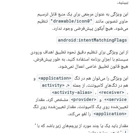
ببینید.
این ویژگی به عنوان مرجعی برای یک منبع قابل ترسیم
حاوی تصویر، مانند
"@drawable/icon"
تنظیم
می‌شود. هیچ آیکون پیش‌فرضی وجود ندارد.
android:intentMatchingFlags
از این ویژگی برای تنظیم دقیق نحوه تطبیق اهداف ورودی
سیستم با اجزای برنامه استفاده کنید. به طور پیش‌فرض،
هیچ قانون تطبیق خاصی اعمال نمی‌شود.
این ویژگی را می‌توان هم در تگ
<application>
و
هم در تگ‌های کامپوننت، از جمله
<activity>
،
<activity-alias>
،
<receiver>
،
<service>
و
<provider>
مشخص کرد. مقدار
تعیین‌شده روی یک کامپوننت، مقدار تعیین‌شده روی تگ
<application>
را لغو می‌کند.
مقدار باید یک یا چند مورد از پرچم‌های زیر باشد که با '
|
' از هم جدا شده‌اند: