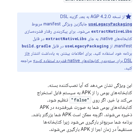
از نسخه AGP 4.2.0 به بعد، گزینه DSL
جایگزین ویژگی manifest مربوط
useLegacyPackaging
می‌شود. برای پیکربندی رفتار فشرده‌سازی
extractNativeLibs
کتابخانه‌های native، به جای
در فایل
extractNativeLibs
manifest، از
در فایل
build.gradle
useLegacyPackaging
برنامه خود استفاده کنید. برای اطلاعات بیشتر، به یادداشت انتشار
«از
DSL برای بسته‌بندی کتابخانه‌های native فشرده استفاده کنید»
مراجعه
کنید.
این ویژگی نشان می‌دهد که آیا نصب‌کننده بسته،
کتابخانه‌های بومی را از APK به سیستم فایل استخراج
می‌کند یا خیر. اگر روی
"false"
تنظیم شود،
کتابخانه‌های بومی شما به صورت غیرفشرده در APK
ذخیره می‌شوند. اگرچه ممکن است APK شما بزرگتر باشد،
برنامه شما سریع‌تر بارگیری می‌شود زیرا کتابخانه‌ها
مستقیماً در زمان اجرا از APK بارگیری می‌شوند.