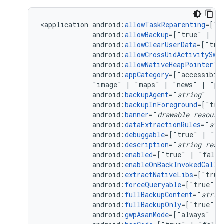
<application
android:
allowTaskReparenting
=["t
android:
allowBackup
=["true"
|
android:
allowClearUserData
=["tru
android:
allowCrossUidActivitySwi
android:
allowNativeHeapPointerTa
android:
appCategory
=["accessibil
"image"
|
"maps"
|
"news"
|
"pr
android:
backupAgent
="
string
android:
backupInForeground
=["tru
android:
banner
="
drawable
resourc
android:
dataExtractionRules
="
str
android:
debuggable
=["true"
|
android:
description
="
string
reso
android:
enabled
=["true"
|
android:
enableOnBackInvokedCallb
android:
extractNativeLibs
=["true
android:
forceQueryable
=["true"
|
android:
fullBackupContent
="
strin
android:
fullBackupOnly
=["true"
|
android:
gwpAsanMode
=["always"
|