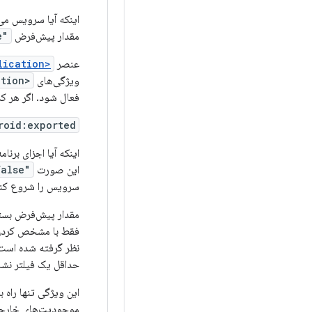
اینکه آیا سرویس می
مقدار پیش‌فرض
"true"
عنصر
<application>
ویژگی‌های
<application>
فعال شود. اگر هر ک
roid:exported
اینکه آیا اجزای برنا
این صورت
"false"
سرویس را شروع کنند
فقط با مشخص کردن ن
نظر گرفته شده است، 
حداقل یک فیلتر نشا
این ویژگی تنها راه
موجودیت‌های خارجی 