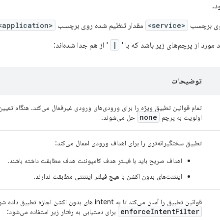
د.
روی برچسب
<service>
مقدار تنظیم شده روی برچسب
<application>
 مورد از پرچم‌های زیر باشد که با '
|
' از هم جدا شده‌اند:
توضیحات
تمام قوانین تطبیق ویژه را برای ورودی‌های ورودی غیرفعال می‌کند. هنگام تعیین
none
اولویت به پرچم
حل می‌شوند.
تطبیق سختگیرانه‌تری را برای اهداف ورودی اعمال می‌کند:
اهداف صریح باید با فیلتر هدف کامپوننت هدف مطابقت داشته باشند.
اینتنت‌های بدون اکشن با هیچ فیلتر اینتنتی مطابقت ندارند.
قوانین تطبیق را آسان می‌کند تا به intent های بدون اکشن اجازه تطبیق داده شود. این پرچم همراه با
enforceIntentFilter
برای دستیابی به رفتار زیر استفاده می‌شود: