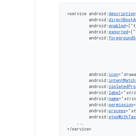
<service
android:
description
android:
directBootA
android:
enabled
=["t
android:
exported
=["
android:
foregroundS
android:
icon
="
drawa
android:
intentMatch
android:
isolatedPro
android:
label
="
stri
android:
name
="
strin
android:
permission
=
android:
process
="
st
android:
stopWithTas
...

</service>