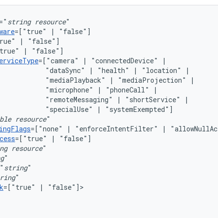
="
string
resource
ware
=["true"
|
rue"
|
true"
|
erviceType
=["camera"
|
"connectedDevice"
"dataSync"
|
"health"
|
"location"
"mediaPlayback"
|
"mediaProjection"
"microphone"
|
"phoneCall"
"remoteMessaging"
|
"shortService"
"specialUse"
|
ble
resource
ingFlags
=["none"
|
"enforceIntentFilter"
|
cess
=["true"
|
ng
resource
g
"
string
ring
k
=["true"
|