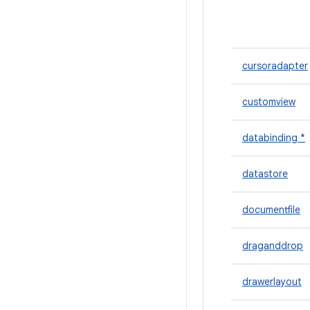
cursoradapter
customview
databinding *
datastore
documentfile
draganddrop
drawerlayout