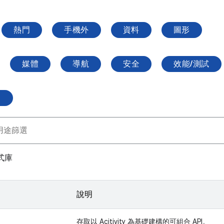
熱門
手機外
資料
圖形
媒體
導航
安全
效能/測試
面
式庫
說明
存取以 Acitivity 為基礎建構的可組合 API。