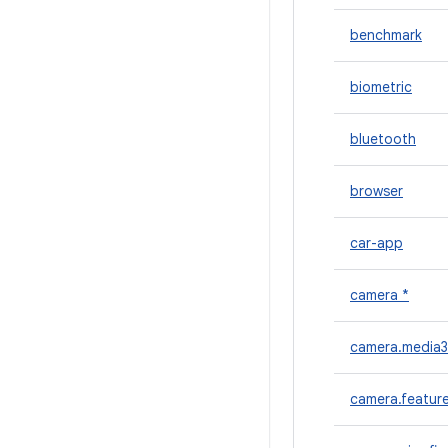
benchmark
biometric
bluetooth
browser
car-app
camera *
camera.media3
camera.featur