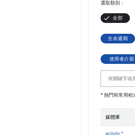
選取類別：
全部
生命週期
使用者介
* 熱門和常用程
媒體庫
activity *