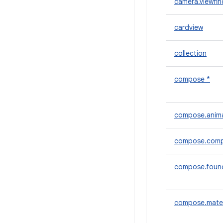
camera.viewfin
cardview
collection
compose *
compose.anim
compose.comp
compose.foun
compose.mater