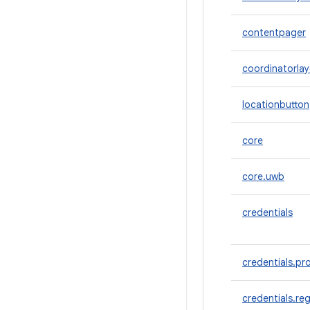
contentpager
coordinatorla
locationbutton
core
core.uwb
credentials
credentials.pr
credentials.reg