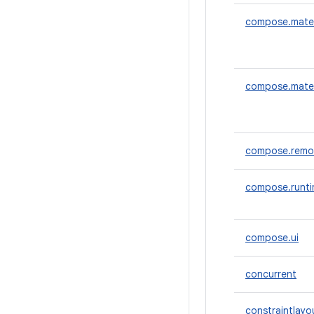
compose.mater
compose.mater
compose.remo
compose.runt
compose.ui
concurrent
constraintlayo