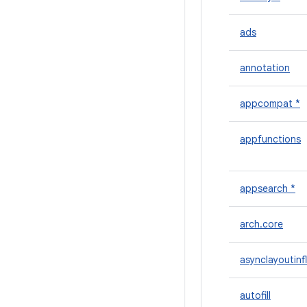
ads
annotation
appcompat *
appfunctions
appsearch *
arch.core
asynclayoutinf
autofill