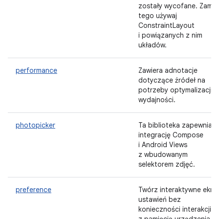
zostały wycofane. Zamia
tego używaj
ConstraintLayout
i powiązanych z nim
układów.
performance
Zawiera adnotacje
dotyczące źródeł na
potrzeby optymalizacji
wydajności.
photopicker
Ta biblioteka zapewnia
integrację Compose
i Android Views
z wbudowanym
selektorem zdjęć.
preference
Twórz interaktywne ekra
ustawień bez
konieczności interakcji