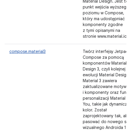
Material Design. Jest to
punkt wejścia wyższego
poziomu w Compose,
który ma udostępniać
komponenty zgodne
z tymi opisanymi na
stronie www.material.io.
compose.material3
Twórz interfejsy Jetpack
Compose za pomocą
komponentów Material
Design 3, czyli kolejnej
ewolucji Material Design.
Material 3 zawiera
zaktualizowane motywy
i komponenty oraz funkc
personalizacji Material
You, takie jak dynamiczn
kolor. Został
zaprojektowany tak, aby
pasować do nowego sty
wizualnego Androida 12