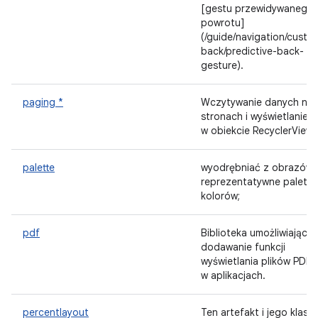
[gestu przewidywanego
powrotu]
(/guide/navigation/custo
back/predictive-back-
gesture).
paging *
Wczytywanie danych na
stronach i wyświetlanie i
w obiekcie RecyclerView.
palette
wyodrębniać z obrazów
reprezentatywne palety
kolorów;
pdf
Biblioteka umożliwiająca
dodawanie funkcji
wyświetlania plików PDF
w aplikacjach.
percentlayout
Ten artefakt i jego klasy