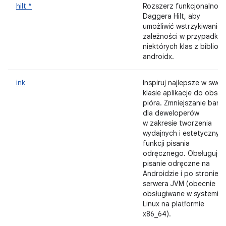
hilt *
Rozszerz funkcjonalność
Daggera Hilt, aby
umożliwić wstrzykiwanie
zależności w przypadku
niektórych klas z bibliote
androidx.
ink
Inspiruj najlepsze w swoje
klasie aplikacje do obsłu
pióra. Zmniejszanie barie
dla deweloperów
w zakresie tworzenia
wydajnych i estetycznyc
funkcji pisania
odręcznego. Obsługuje
pisanie odręczne na
Androidzie i po stronie
serwera JVM (obecnie
obsługiwane w systemie
Linux na platformie
x86_64).