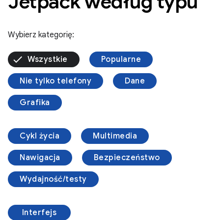
Jetpack według typu
Wybierz kategorię:
Wszystkie
Popularne
Nie tylko telefony
Dane
Grafika
Cykl życia
Multimedia
Nawigacja
Bezpieczeństwo
Wydajność/testy
Interfejs