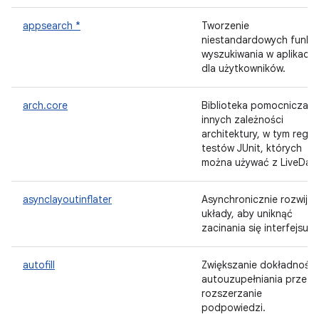
appsearch *
Tworzenie
niestandardowych funkcj
wyszukiwania w aplikacji
dla użytkowników.
arch.core
Biblioteka pomocnicza d
innych zależności
architektury, w tym reguł
testów JUnit, których
można używać z LiveData
asynclayoutinflater
Asynchronicznie rozwijaj
układy, aby uniknąć
zacinania się interfejsu.
autofill
Zwiększanie dokładności
autouzupełniania przez
rozszerzanie
podpowiedzi.