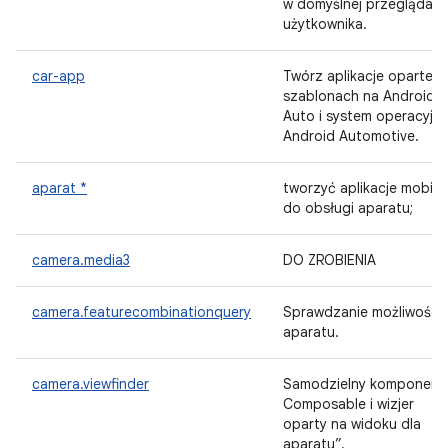
w domyślnej przeglądarc
użytkownika.
car-app
Twórz aplikacje oparte n
szablonach na Androida
Auto i system operacyjny
Android Automotive.
aparat *
tworzyć aplikacje mobiln
do obsługi aparatu;
camera.media3
DO ZROBIENIA
camera.featurecombinationquery
Sprawdzanie możliwości
aparatu.
camera.viewfinder
Samodzielny komponent
Composable i wizjer
oparty na widoku dla
aparatu”.