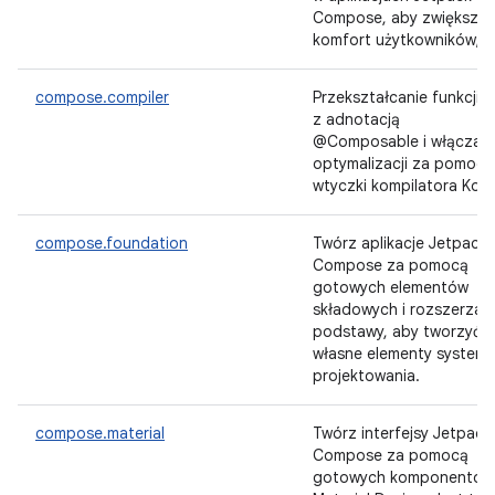
Compose, aby zwiększa
komfort użytkowników;
compose.compiler
Przekształcanie funkcji
z adnotacją
@Composable i włączani
optymalizacji za pomocą
wtyczki kompilatora Kotli
compose.foundation
Twórz aplikacje Jetpack
Compose za pomocą
gotowych elementów
składowych i rozszerzaj
podstawy, aby tworzyć
własne elementy system
projektowania.
compose.material
Twórz interfejsy Jetpack
Compose za pomocą
gotowych komponentów