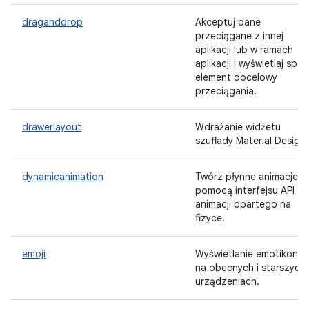
draganddrop
Akceptuj dane
przeciągane z innej
aplikacji lub w ramach
aplikacji i wyświetlaj spój
element docelowy
przeciągania.
drawerlayout
Wdrażanie widżetu
szuflady Material Design.
dynamicanimation
Twórz płynne animacje z
pomocą interfejsu API
animacji opartego na
fizyce.
emoji
Wyświetlanie emotikonó
na obecnych i starszych
urządzeniach.