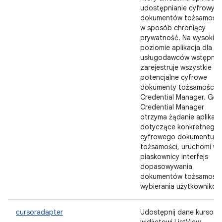
udostępnianie cyfrowyc
dokumentów tożsamości
w sposób chroniący
prywatność. Na wysokim
poziomie aplikacja dla
usługodawców wstępnie
zarejestruje wszystkie
potencjalne cyfrowe
dokumenty tożsamości 
Credential Manager. Gdy
Credential Manager
otrzyma żądanie aplikacji
dotyczące konkretnego
cyfrowego dokumentu
tożsamości, uruchomi w
piaskownicy interfejs
dopasowywania
dokumentów tożsamości 
wybierania użytkowników
cursoradapter
Udostępnij dane kursora