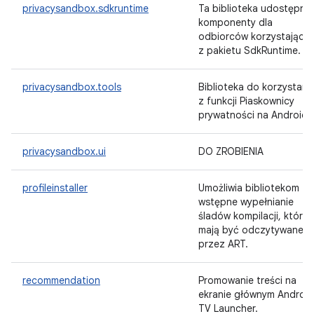
privacysandbox.sdkruntime
Ta biblioteka udostępnia
komponenty dla
odbiorców korzystający
z pakietu SdkRuntime.
privacysandbox.tools
Biblioteka do korzystani
z funkcji Piaskownicy
prywatności na Androida
privacysandbox.ui
DO ZROBIENIA
profileinstaller
Umożliwia bibliotekom
wstępne wypełnianie
śladów kompilacji, które
mają być odczytywane
przez ART.
recommendation
Promowanie treści na
ekranie głównym Androi
TV Launcher.