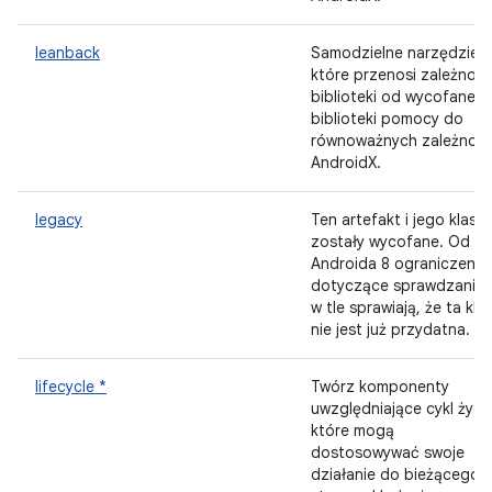
leanback
Samodzielne narzędzie,
które przenosi zależnośc
biblioteki od wycofanej
biblioteki pomocy do
równoważnych zależnośc
AndroidX.
legacy
Ten artefakt i jego klasy
zostały wycofane. Od
Androida 8 ograniczenia
dotyczące sprawdzania
w tle sprawiają, że ta kla
nie jest już przydatna.
lifecycle *
Twórz komponenty
uwzględniające cykl życia
które mogą
dostosowywać swoje
działanie do bieżącego