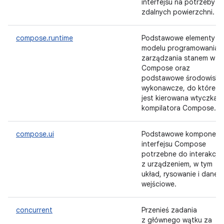
interfejsu na potrzeby
zdalnych powierzchni.
compose.runtime
Podstawowe elementy
modelu programowania i
zarządzania stanem w
Compose oraz
podstawowe środowisko
wykonawcze, do któreg
jest kierowana wtyczka
kompilatora Compose.
compose.ui
Podstawowe komponent
interfejsu Compose
potrzebne do interakcji
z urządzeniem, w tym
układ, rysowanie i dane
wejściowe.
concurrent
Przenieś zadania
z głównego wątku za