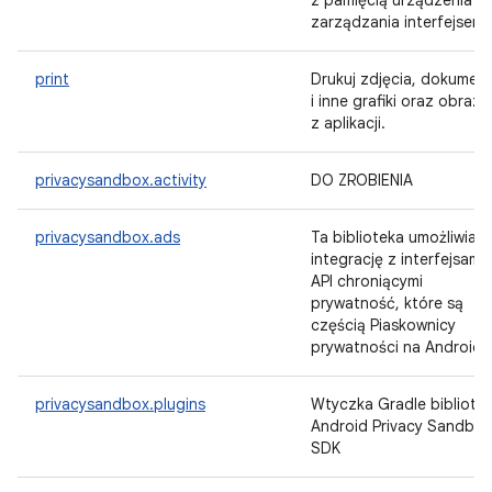
z pamięcią urządzenia an
zarządzania interfejsem.
print
Drukuj zdjęcia, dokumen
i inne grafiki oraz obrazy
z aplikacji.
privacysandbox.activity
DO ZROBIENIA
privacysandbox.ads
Ta biblioteka umożliwia
integrację z interfejsami
API chroniącymi
prywatność, które są
częścią Piaskownicy
prywatności na Androida
privacysandbox.plugins
Wtyczka Gradle bibliotek
Android Privacy Sandbox
SDK