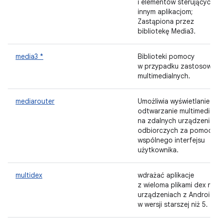
i elementów sterujących
innym aplikacjom;
Zastąpiona przez
bibliotekę Media3.
media3 *
Biblioteki pomocy
w przypadku zastosowa
multimedialnych.
mediarouter
Umożliwia wyświetlanie i
odtwarzanie multimedió
na zdalnych urządzeniac
odbiorczych za pomocą
wspólnego interfejsu
użytkownika.
multidex
wdrażać aplikacje
z wieloma plikami dex na
urządzeniach z Android
w wersji starszej niż 5.