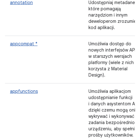
annotation
Udostępniaj metadane,
które pomagają
narzędziom i innym
deweloperom zrozumieć
kod aplikacji.
appcompat *
Umożliwia dostęp do
nowych interfejsów API
w starszych wersjach
platformy (wiele z nich
korzysta z Material
Design).
appfunctions
Umożliwia aplikacjom
udostępnianie funkcji
i danych asystentom AI,
dzięki czemu mogą oni
wykrywać i wykonywać
zadania bezpośrednio n
urządzeniu, aby spełniać
prośby użytkowników.