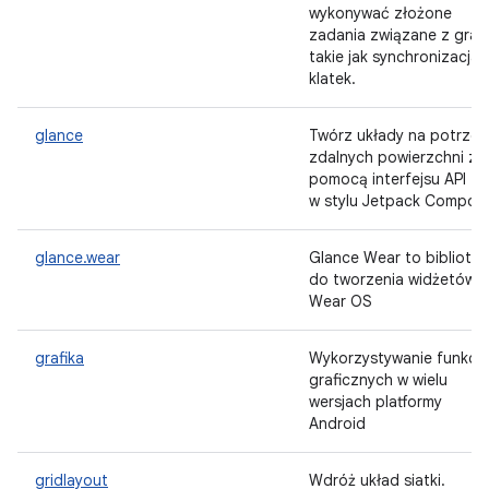
wykonywać złożone
zadania związane z gram
takie jak synchronizacja
klatek.
glance
Twórz układy na potrzeb
zdalnych powierzchni za
pomocą interfejsu API
w stylu Jetpack Compos
glance.wear
Glance Wear to bibliote
do tworzenia widżetów 
Wear OS
grafika
Wykorzystywanie funkcji
graficznych w wielu
wersjach platformy
Android
gridlayout
Wdróż układ siatki.