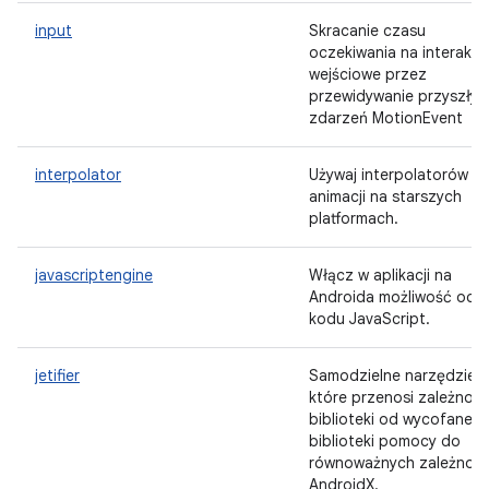
input
Skracanie czasu
oczekiwania na interakcj
wejściowe przez
przewidywanie przyszłyc
zdarzeń MotionEvent
interpolator
Używaj interpolatorów
animacji na starszych
platformach.
javascriptengine
Włącz w aplikacji na
Androida możliwość oce
kodu JavaScript.
jetifier
Samodzielne narzędzie,
które przenosi zależnośc
biblioteki od wycofanej
biblioteki pomocy do
równoważnych zależnośc
AndroidX.