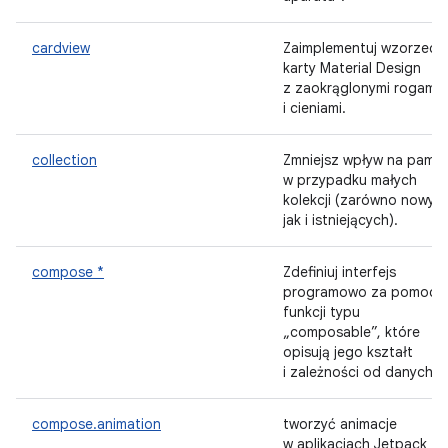
cardview
Zaimplementuj wzorzec
karty Material Design
z zaokrąglonymi rogami
i cieniami.
collection
Zmniejsz wpływ na pamię
w przypadku małych
kolekcji (zarówno nowyc
jak i istniejących).
compose *
Zdefiniuj interfejs
programowo za pomocą
funkcji typu
„composable”, które
opisują jego kształt
i zależności od danych.
compose.animation
tworzyć animacje
w aplikacjach Jetpack