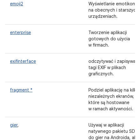
emoji2
Wyświetlanie emotikonó
na obecnych i starszych
urządzeniach.
enterprise
Tworzenie aplikacji
gotowych do użycia
w firmach.
exifinterface
odczytywać i zapisywać
tagi EXIF w plikach
graficznych.
fragment *
Podziel aplikację na kilka
niezależnych ekranów,
które są hostowane
w ramach aktywności.
gier
,
Używaj w aplikacji
natywnego pakietu SDK
do gier na Androida, aby