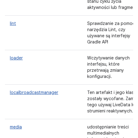
stanu cyklu życia
aktywności lub fragment
lint
Sprawdzanie za pomocą
narzędzia Lint, czy
używane są interfejsy
Gradle API
loader
Wczytywanie danych
interfejsu, które
przetrwają zmiany
konfiguracji.
localbroadcastmanager
Ten artefakt i jego klasy
zostały wycofane. Zamia
tego używaj LiveData lub
strumieni reaktywnych.
media
udostępnianie treści
multimedialnych