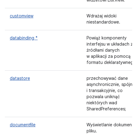
widżetowi ListView.
customview
Wdrażaj widoki
niestandardowe.
databinding *
Powiąż komponenty
interfejsu w układach ze
źródłami danych
w aplikacji za pomocą
formatu deklaratywnego
datastore
przechowywać dane
asynchronicznie, spójnie
i transakcyjnie, co
pozwala uniknąć
niektórych wad
SharedPreferences;
documentfile
Wyświetlanie dokumentu
pliku.