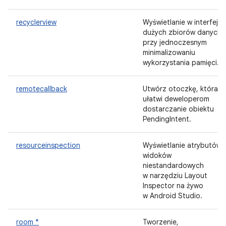
recyclerview
Wyświetlanie w interfejsi
dużych zbiorów danych
przy jednoczesnym
minimalizowaniu
wykorzystania pamięci.
remotecallback
Utwórz otoczkę, która
ułatwi deweloperom
dostarczanie obiektu
PendingIntent.
resourceinspection
Wyświetlanie atrybutów
widoków
niestandardowych
w narzędziu Layout
Inspector na żywo
w Android Studio.
room *
Tworzenie,