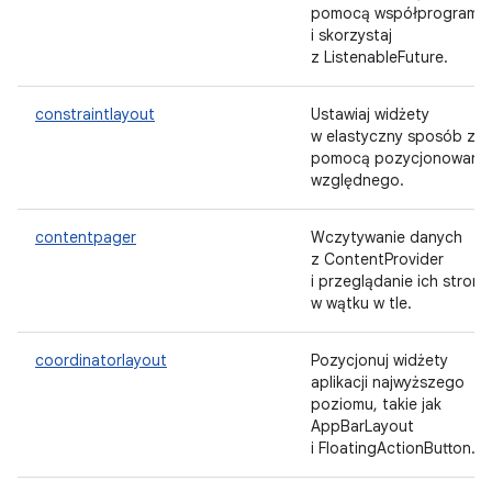
pomocą współprogramó
i skorzystaj
z ListenableFuture.
constraintlayout
Ustawiaj widżety
w elastyczny sposób za
pomocą pozycjonowania
względnego.
contentpager
Wczytywanie danych
z ContentProvider
i przeglądanie ich stron
w wątku w tle.
coordinatorlayout
Pozycjonuj widżety
aplikacji najwyższego
poziomu, takie jak
AppBarLayout
i FloatingActionButton.