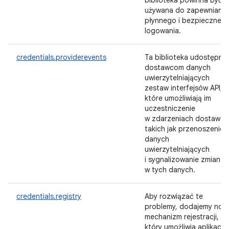
biblioteka powinna być
używana do zapewniania
płynnego i bezpieczneg
logowania.
credentials.providerevents
Ta biblioteka udostępnia
dostawcom danych
uwierzytelniających
zestaw interfejsów API,
które umożliwiają im
uczestniczenie
w zdarzeniach dostawcy
takich jak przenoszenie
danych
uwierzytelniających
i sygnalizowanie zmian
w tych danych.
credentials.registry
Aby rozwiązać te
problemy, dodajemy now
mechanizm rejestracji,
który umożliwia aplikacji