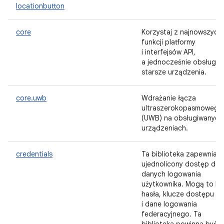
locationbutton
core
Korzystaj z najnowszych
funkcji platformy
i interfejsów API,
a jednocześnie obsługuj
starsze urządzenia.
core.uwb
Wdrażanie łącza
ultraszerokopasmowego
(UWB) na obsługiwanych
urządzeniach.
credentials
Ta biblioteka zapewnia
ujednolicony dostęp do
danych logowania
użytkownika. Mogą to by
hasła, klucze dostępu
i dane logowania
federacyjnego. Ta