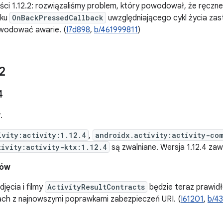
ści 1.12.2: rozwiązaliśmy problem, który powodował, że ręczn
dku
OnBackPressedCallback
uwzględniającego cykl życia za
wodować awarie. (
I7d898
,
b/461999811
)
2
4
.
ivity:activity:1.12.4
,
androidx.activity:activity-co
tivity:activity-ktx:1.12.4
są zwalniane. Wersja 1.12.4 za
dów
djęcia i filmy
ActivityResultContracts
będzie teraz prawid
ach z najnowszymi poprawkami zabezpieczeń URI. (
I61201
,
b/4