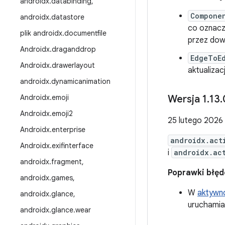
androidx
.
databinding
,
Compone
androidx
.
datastore
co oznacz
plik androidx
.
documentfile
przez dow
Androidx
.
draganddrop
EdgeToE
Androidx
.
drawerlayout
aktualizac
androidx
.
dynamicanimation
Androidx
.
emoji
Wersja 1
.
13
.
Androidx
.
emoji2
25 lutego 2026 
Androidx
.
enterprise
androidx.act
Androidx
.
exifinterface
i
androidx.ac
androidx
.
fragment
,
Poprawki błę
androidx
.
games
,
W
aktywno
androidx
.
glance
,
uruchamia
androidx
.
glance
.
wear