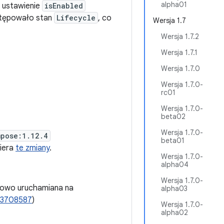
alpha01
e ustawienie
isEnabled
stępowało stan
Lifecycle
, co
Wersja 1.7
Wersja 1.7.2
Wersja 1.7.1
Wersja 1.7.0
Wersja 1.7.0-
rc01
Wersja 1.7.0-
beta02
Wersja 1.7.0-
mpose:1.12.4
beta01
wiera
te zmiany
.
Wersja 1.7.0-
alpha04
Wersja 1.7.0-
łowo uruchamiana na
alpha03
33708587
)
Wersja 1.7.0-
alpha02