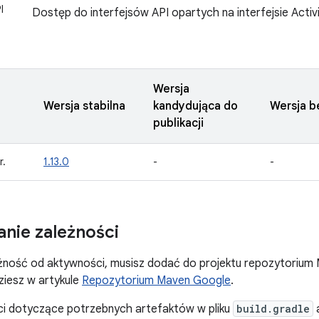
I
Dostęp do interfejsów API opartych na interfejsie Activi
Wersja
Wersja stabilna
kandydująca do
Wersja b
publikacji
r.
1.13.0
-
-
nie zależności
żność od aktywności, musisz dodać do projektu repozytorium
dziesz w artykule
Repozytorium Maven Google
.
ci dotyczące potrzebnych artefaktów w pliku
build.gradle
a