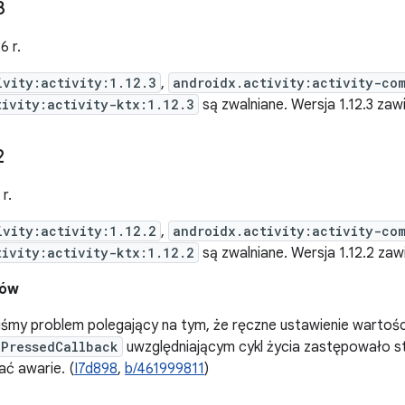
3
6 r.
ivity:activity:1.12.3
,
androidx.activity:activity-co
tivity:activity-ktx:1.12.3
są zwalniane. Wersja 1.12.3 zaw
2
r.
ivity:activity:1.12.2
,
androidx.activity:activity-co
tivity:activity-ktx:1.12.2
są zwalniane. Wersja 1.12.2 za
dów
iśmy problem polegający na tym, że ręczne ustawienie wartośc
PressedCallback
uwzględniającym cykl życia zastępowało st
 awarie. (
I7d898
,
b/461999811
)