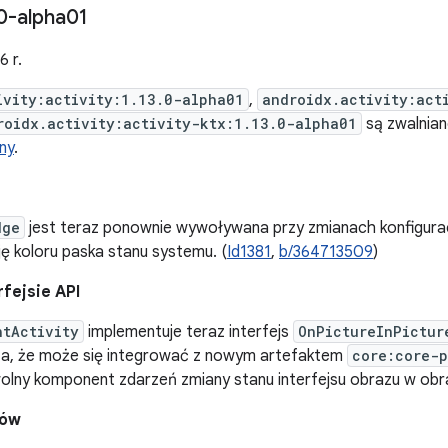
0-alpha01
6 r.
ivity:activity:1.13.0-alpha01
,
androidx.activity:act
roidx.activity:activity-ktx:1.13.0-alpha01
są zwalnian
ny
.
dge
jest teraz ponownie wywoływana przy zmianach konfigurac
ję koloru paska stanu systemu. (
Id1381
,
b/364713509
)
fejsie API
ntActivity
implementuje teraz interfejs
OnPictureInPictur
a, że może się integrować z nowym artefaktem
core:core-p
olny komponent zdarzeń zmiany stanu interfejsu obrazu w obra
dów