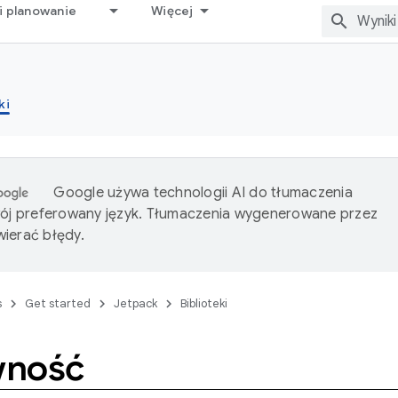
i planowanie
Więcej
ki
Google używa technologii AI do tłumaczenia
wój preferowany język. Tłumaczenia wygenerowane przez
ierać błędy.
s
Get started
Jetpack
Biblioteki
wność