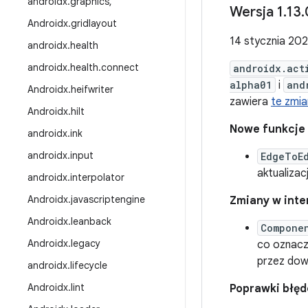
androidx
.
graphics
,
Wersja 1
.
13
.
Androidx
.
gridlayout
14 stycznia 202
androidx
.
health
androidx
.
health
.
connect
androidx.act
alpha01
i
and
Androidx
.
heifwriter
zawiera
te zmia
Androidx
.
hilt
Nowe funkcje
androidx
.
ink
androidx
.
input
EdgeToE
aktualizac
androidx
.
interpolator
Androidx
.
javascriptengine
Zmiany w inter
Androidx
.
leanback
Compone
Androidx
.
legacy
co oznacz
przez dow
androidx
.
lifecycle
Androidx
.
lint
Poprawki błę