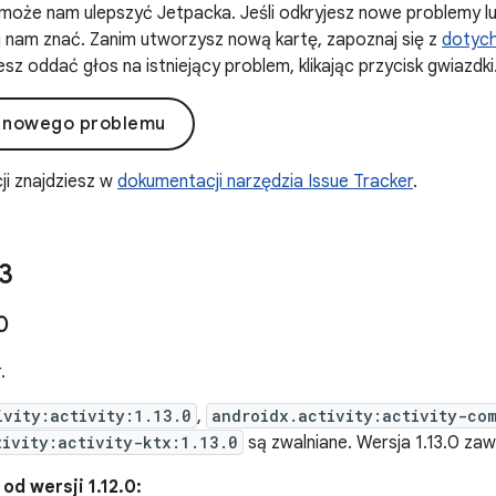
może nam ulepszyć Jetpacka. Jeśli odkryjesz nowe problemy l
daj nam znać. Zanim utworzysz nową kartę, zapoznaj się z
dotyc
sz oddać głos na istniejący problem, klikając przycisk gwiazdki
 nowego problemu
ji znajdziesz w
dokumentacji narzędzia Issue Tracker
.
3
0
.
ivity:activity:1.13.0
,
androidx.activity:activity-co
tivity:activity-ktx:1.13.0
są zwalniane. Wersja 1.13.0 za
d wersji 1.12.0: