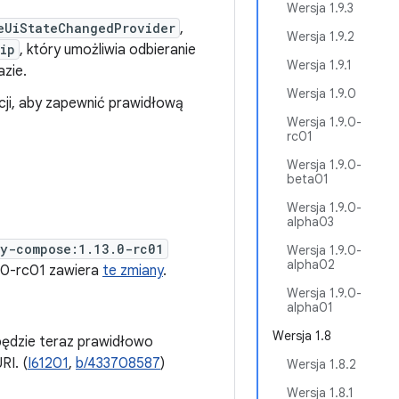
Wersja 1.9.3
eUiStateChangedProvider
,
Wersja 1.9.2
ip
, który umożliwia odbieranie
Wersja 1.9.1
zie.
Wersja 1.9.0
ji, aby zapewnić prawidłową
Wersja 1.9.0-
rc01
Wersja 1.9.0-
beta01
Wersja 1.9.0-
alpha03
ty-compose:1.13.0-rc01
Wersja 1.9.0-
alpha02
3.0-rc01 zawiera
te zmiany
.
Wersja 1.9.0-
alpha01
Wersja 1.8
ędzie teraz prawidłowo
RI. (
I61201
,
b/433708587
)
Wersja 1.8.2
Wersja 1.8.1