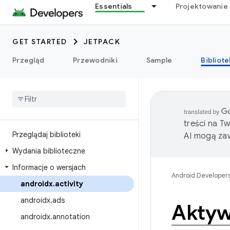
Essentials
Projektowanie 
GET STARTED
JETPACK
Przegląd
Przewodniki
Sample
Bibliote
treści na T
Przeglądaj biblioteki
AI mogą zaw
Wydania biblioteczne
Informacje o wersjach
Android Developer
androidx
.
activity
androidx
.
ads
Akty
androidx
.
annotation