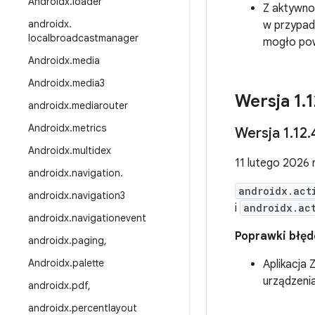
Androidx
.
loader
Z aktywno
androidx
.
w przypa
localbroadcastmanager
mogło po
Androidx
.
media
Androidx
.
media3
Wersja 1
.
1
androidx
.
mediarouter
Androidx
.
metrics
Wersja 1
.
12
.
Androidx
.
multidex
11 lutego 2026 r
androidx
.
navigation
.
androidx.act
androidx
.
navigation3
i
androidx.ac
androidx
.
navigationevent
Poprawki błę
androidx
.
paging
,
Androidx
.
palette
Aplikacja Z
urządzeni
androidx
.
pdf
,
androidx
.
percentlayout