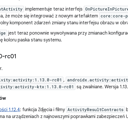
ntActivity
implementuje teraz interfejs
OnPictureInPictur
a, że może się integrować z nowym artefaktem
core:core-p
olny komponent zdarzeń zmiany stanu interfejsu obrazu w obra
dge
jest teraz ponownie wywoływana przy zmianach konfigurac
ję koloru paska stanu systemu.
0-rc01
r.
ivity:activity:1.13.0-rc01
,
androidx.activity:activi
tivity:activity-ktx:1.13.0-rc01
są zwalniane. Wersja 1.1
dów
ści 1.12.4
: funkcja Zdjęcia i filmy
ActivityResultContracts
b
na na urządzeniach z najnowszymi poprawkami zabezpieczeń U