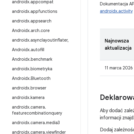
androidx
.
appcompat
Dokumentacja AP
androidx.activity
androidx
.
appfunctions
androidx
.
appsearch
Androidx
.
arch
.
core
androidx
.
asynclayoutinflater
,
Najnowsza
aktualizacja
Androidx
.
autofill
Androidx
.
benchmark
11 marca 2026 
androidx
.
biometryka
Androidx
.
Bluetooth
androidx
.
browser
Deklarowa
androidx
.
kamera
androidx
.
camera
.
Aby dodać zale
featurecombinationquery
informacji znaj
androidx
.
camera
.
media3
Dodaj zależnoś
androidx
.
camera
.
viewfinder