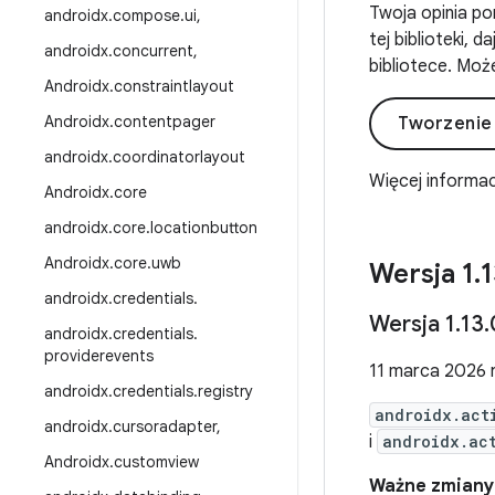
Twoja opinia po
androidx
.
compose
.
ui
,
tej biblioteki, 
androidx
.
concurrent
,
bibliotece. Może
Androidx
.
constraintlayout
Androidx
.
contentpager
Tworzenie
androidx
.
coordinatorlayout
Więcej informac
Androidx
.
core
androidx
.
core
.
locationbutton
Androidx
.
core
.
uwb
Wersja 1
.
1
androidx
.
credentials
.
Wersja 1
.
13
.
androidx
.
credentials
.
providerevents
11 marca 2026 r
androidx
.
credentials
.
registry
androidx.act
androidx
.
cursoradapter
,
i
androidx.ac
Androidx
.
customview
Ważne zmiany o