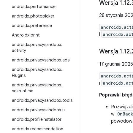
Wersja 1
.
12
.
androidx
.
performance
28 stycznia 202
androidx
.
photopicker
androidx
.
preference
androidx.act
i
androidx.ac
Androidx
.
print
androidx
.
privacysandbox
.
activity
Wersja 1
.
12
.
androidx
.
privacysandbox
.
ads
17 grudnia 2025 
androidx
.
privacysandbox
.
Plugins
androidx.act
i
androidx.ac
androidx
.
privacysandbox
.
sdkruntime
Poprawki błę
androidx
.
privacysandbox
.
tools
Rozwiązal
androidx
.
privacysandbox
.
ui
w
OnBack
androidx
.
profile
Instalator
powodować
androidx
.
recommendation