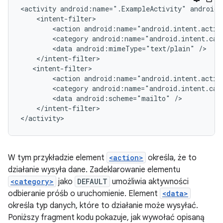
<activity
android:name=".ExampleActivity"
<action
android:name="android.intent.actio
<category
android:name="android.intent.cat
<data
android:mimeType="text/plain"
<action
android:name="android.intent.actio
<category
android:name="android.intent.cat
<data
android:scheme="mailto"
</intent-filter>

W tym przykładzie element
<action>
określa, że to
działanie wysyła dane. Zadeklarowanie elementu
<category>
jako
DEFAULT
umożliwia aktywności
odbieranie próśb o uruchomienie. Element
<data>
określa typ danych, które to działanie może wysyłać.
Poniższy fragment kodu pokazuje, jak wywołać opisaną