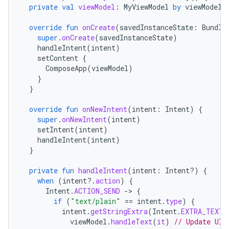
private
val
viewModel
:
MyViewModel
by
viewModels
override
fun
onCreate
(
savedInstanceState
:
Bundle
super
.
onCreate
(
savedInstanceState
)
handleIntent
(
intent
)
setContent
{
ComposeApp
(
viewModel
)
}
}
override
fun
onNewIntent
(
intent
:
Intent
)
{
super
.
onNewIntent
(
intent
)
setIntent
(
intent
)
handleIntent
(
intent
)
}
private
fun
handleIntent
(
intent
:
Intent?)
{
when
(
intent
?.
action
)
{
Intent
.
ACTION_SEND
-
>
{
if
(
"text/plain"
==
intent
.
type
)
{
intent
.
getStringExtra
(
Intent
.
EXTRA_TEXT
)
viewModel
.
handleText
(
it
)
// Update UI 