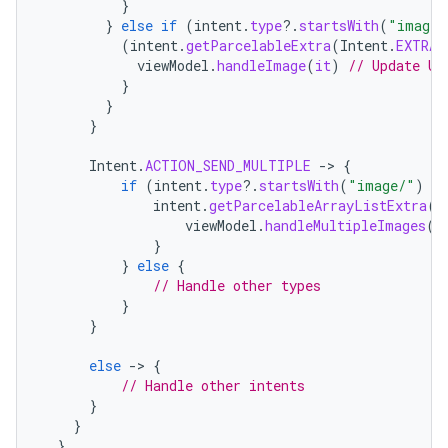
}
}
else
if
(
intent
.
type
?.
startsWith
(
"image/
(
intent
.
getParcelableExtra
(
Intent
.
EXTRA_
viewModel
.
handleImage
(
it
)
// Update UI
}
}
}
Intent
.
ACTION_SEND_MULTIPLE
-
>
{
if
(
intent
.
type
?.
startsWith
(
"image/"
)
==
intent
.
getParcelableArrayListExtra
(
I
viewModel
.
handleMultipleImages
(
i
}
}
else
{
// Handle other types
}
}
else
-
>
{
// Handle other intents
}
}
}