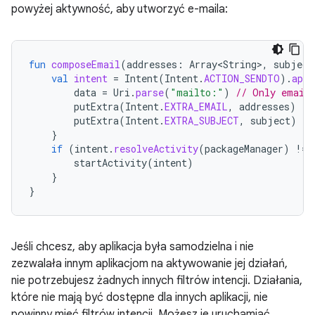
powyżej aktywność, aby utworzyć e-maila:
fun
composeEmail
(
addresses
:
Array<String>
,
subject
val
intent
=
Intent
(
Intent
.
ACTION_SENDTO
).
appl
data
=
Uri
.
parse
(
"mailto:"
)
// Only email 
putExtra
(
Intent
.
EXTRA_EMAIL
,
addresses
)
putExtra
(
Intent
.
EXTRA_SUBJECT
,
subject
)
}
if
(
intent
.
resolveActivity
(
packageManager
)
!=
startActivity
(
intent
)
}
}
Jeśli chcesz, aby aplikacja była samodzielna i nie
zezwalała innym aplikacjom na aktywowanie jej działań,
nie potrzebujesz żadnych innych filtrów intencji. Działania,
które nie mają być dostępne dla innych aplikacji, nie
powinny mieć filtrów intencji. Możesz je uruchamiać