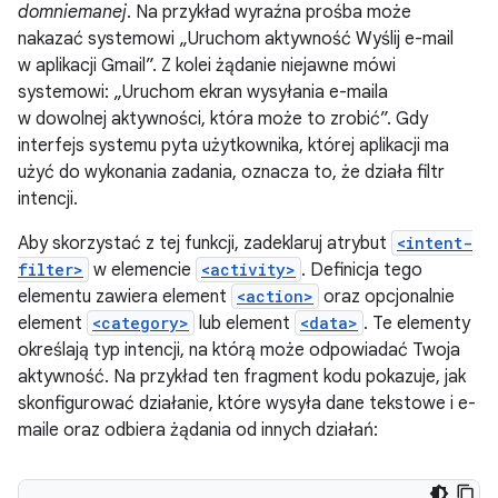
domniemanej
. Na przykład wyraźna prośba może
nakazać systemowi „Uruchom aktywność Wyślij e-mail
w aplikacji Gmail”. Z kolei żądanie niejawne mówi
systemowi: „Uruchom ekran wysyłania e-maila
w dowolnej aktywności, która może to zrobić”. Gdy
interfejs systemu pyta użytkownika, której aplikacji ma
użyć do wykonania zadania, oznacza to, że działa filtr
intencji.
Aby skorzystać z tej funkcji, zadeklaruj atrybut
<intent-
filter>
w elemencie
<activity>
. Definicja tego
elementu zawiera element
<action>
oraz opcjonalnie
element
<category>
lub element
<data>
. Te elementy
określają typ intencji, na którą może odpowiadać Twoja
aktywność. Na przykład ten fragment kodu pokazuje, jak
skonfigurować działanie, które wysyła dane tekstowe i e-
maile oraz odbiera żądania od innych działań: