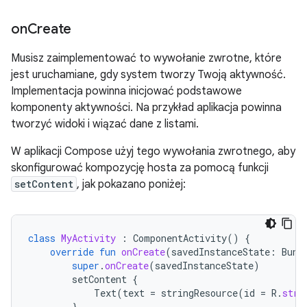
on
Create
Musisz zaimplementować to wywołanie zwrotne, które
jest uruchamiane, gdy system tworzy Twoją aktywność.
Implementacja powinna inicjować podstawowe
komponenty aktywności. Na przykład aplikacja powinna
tworzyć widoki i wiązać dane z listami.
W aplikacji Compose użyj tego wywołania zwrotnego, aby
skonfigurować kompozycję hosta za pomocą funkcji
setContent
, jak pokazano poniżej:
class
MyActivity
:
ComponentActivity
()
{
override
fun
onCreate
(
savedInstanceState
:
Bund
super
.
onCreate
(
savedInstanceState
)
setContent
{
Text
(
text
=
stringResource
(
id
=
R
.
stri
}