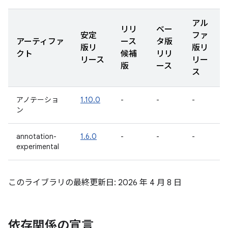
アル
リリ
ベー
安定
ファ
アーティファ
ース
タ版
版リ
版リ
クト
候補
リリ
リース
リー
版
ース
ス
アノテーショ
1.10.0
-
-
-
ン
annotation-
1.6.0
-
-
-
experimental
このライブラリの最終更新日: 2026 年 4 月 8 日
依存関係の宣言