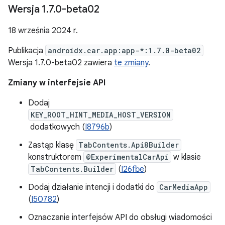
Wersja 1
.
7
.
0-beta02
18 września 2024 r.
Publikacja
androidx.car.app:app-*:1.7.0-beta02
Wersja 1.7.0-beta02 zawiera
te zmiany
.
Zmiany w interfejsie API
Dodaj
KEY_ROOT_HINT_MEDIA_HOST_VERSION
dodatkowych (
I8796b
)
Zastąp klasę
TabContents.Api8Builder
konstruktorem
@ExperimentalCarApi
w klasie
TabContents.Builder
(
I26fbe
)
Dodaj działanie intencji i dodatki do
CarMediaApp
(
I50782
)
Oznaczanie interfejsów API do obsługi wiadomości