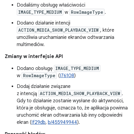
Dodaliśmy obsługę właściwości
IMAGE_TYPE_MEDIUM
w
RowImageType
.
Dodano działanie intencji
ACTION_MEDIA_SHOW_PLAYBACK_VIEW
, które
umożliwia uruchamianie ekranów odtwarzania
multimediów.
Zmiany w interfejsie API
Dodano obsługę
IMAGE_TYPE_MEDIUM
w
RowImageType
(
I76108
)
Dodaj działanie związane
z intencją
ACTION_MEDIA_SHOW_PLAYBACK_VIEW
.
Gdy to działanie zostanie wysłane do aktywności,
która je obsługuje, oznacza to, że aplikacja powinna
uruchomić ekran odtwarzania lub inny odpowiedni
ekran (
If29db
,
b/455949944
).