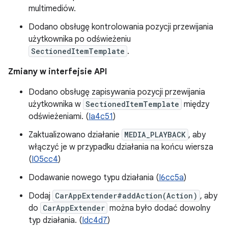
multimediów.
Dodano obsługę kontrolowania pozycji przewijania
użytkownika po odświeżeniu
SectionedItemTemplate
.
Zmiany w interfejsie API
Dodano obsługę zapisywania pozycji przewijania
użytkownika w
SectionedItemTemplate
między
odświeżeniami. (
Ia4c51
)
Zaktualizowano działanie
MEDIA_PLAYBACK
, aby
włączyć je w przypadku działania na końcu wiersza
(
I05cc4
)
Dodawanie nowego typu działania (
I6cc5a
)
Dodaj
CarAppExtender#addAction(Action)
, aby
do
CarAppExtender
można było dodać dowolny
typ działania. (
Idc4d7
)