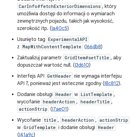
CarInfo#fetchExteriorDimensions
, który
umożliwia dostęp do informacji o wymiarach
zewnętrznych pojazdu, takich jak wysokość,
szerokość itp. (
Ia40c5
)
Usunięto tag
ExperimentalAPI
z
MapWithContentTemplate
(
I66db8
)
Zaktualizuj parametr
GridItem#setTitle
, aby
dopuszczał wartość null. (
I3d610
)
Interfejs API
GetHeader
nie wymaga interfejsu
API 7, ponieważ jest wstecznie zgodny (
I8c812
).
Dodanie obsługi
Header
w
ListTemplate
,
wycofanie
headerAction
,
headerTitle
,
actionStrip
(
I7ae01
)
Wycofanie
title
,
headerAction
,
actionStrip
w
GridTemplate
i dodanie obsługi
Header
(
I41a9c
)