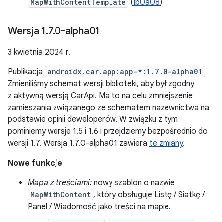
MapWithContentTemplate
(
Ib0a08
)
Wersja 1
.
7
.
0-alpha01
3 kwietnia 2024 r.
Publikacja
androidx.car.app:app-*:1.7.0-alpha01
Zmieniliśmy schemat wersji biblioteki, aby był zgodny
z aktywną wersją CarApi. Ma to na celu zmniejszenie
zamieszania związanego ze schematem nazewnictwa na
podstawie opinii deweloperów. W związku z tym
pominiemy wersje 1.5 i 1.6 i przejdziemy bezpośrednio do
wersji 1.7. Wersja 1.7.0-alpha01 zawiera
te zmiany
.
Nowe funkcje
Mapa z treściami:
nowy szablon o nazwie
MapWithContent
, który obsługuje Listę / Siatkę /
Panel / Wiadomość jako treści na mapie.