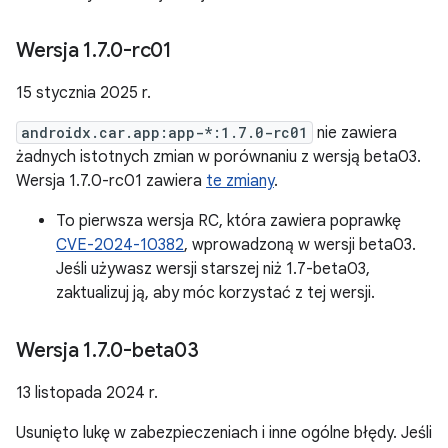
Wersja 1
.
7
.
0-rc01
15 stycznia 2025 r.
androidx.car.app:app-*:1.7.0-rc01
nie zawiera
żadnych istotnych zmian w porównaniu z wersją beta03.
Wersja 1.7.0-rc01 zawiera
te zmiany
.
To pierwsza wersja RC, która zawiera poprawkę
CVE-2024-10382
, wprowadzoną w wersji beta03.
Jeśli używasz wersji starszej niż 1.7-beta03,
zaktualizuj ją, aby móc korzystać z tej wersji.
Wersja 1
.
7
.
0-beta03
13 listopada 2024 r.
Usunięto lukę w zabezpieczeniach i inne ogólne błędy. Jeśli