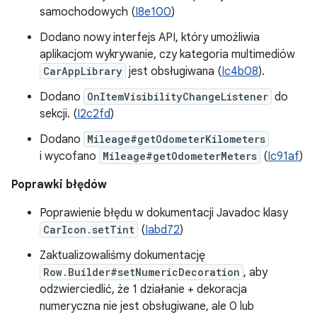
samochodowych (
I8e100
)
Dodano nowy interfejs API, który umożliwia
aplikacjom wykrywanie, czy kategoria multimediów
CarAppLibrary
jest obsługiwana (
Ic4b08
).
Dodano
OnItemVisibilityChangeListener
do
sekcji. (
I2c2fd
)
Dodano
Mileage#getOdometerKilometers
i wycofano
Mileage#getOdometerMeters
(
Ic91af
)
Poprawki błędów
Poprawienie błędu w dokumentacji Javadoc klasy
CarIcon.setTint
(
Iabd72
)
Zaktualizowaliśmy dokumentację
Row.Builder#setNumericDecoration
, aby
odzwierciedlić, że 1 działanie + dekoracja
numeryczna nie jest obsługiwane, ale 0 lub