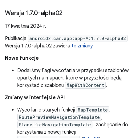
Wersja 1
.
7
.
0-alpha02
17 kwietnia 2024 r.
Publikacja
androidx.car.app:app-*:1.7.0-alpha02
Wersja 1.7.0-alpha02 zawiera
te zmiany
.
Nowe funkcje
Dodaliśmy flagi wycofania w przypadku szablonów
opartych na mapach, które w przyszłości będą
korzystać z szablonu
MapWithContent
.
Zmiany w interfejsie API
Wycofanie starych funkcji
MapTemplate
,
RoutePreviewNavigationTemplate
,
PlaceListNavigationTemplate
i zachęcanie do
korzystania z nowej funkcji