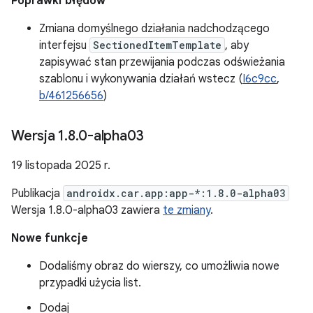
Poprawki błędów
Zmiana domyślnego działania nadchodzącego
interfejsu
SectionedItemTemplate
, aby
zapisywać stan przewijania podczas odświeżania
szablonu i wykonywania działań wstecz (
I6c9cc
,
b/461256656
)
Wersja 1
.
8
.
0-alpha03
19 listopada 2025 r.
Publikacja
androidx.car.app:app-*:1.8.0-alpha03
Wersja 1.8.0-alpha03 zawiera
te zmiany
.
Nowe funkcje
Dodaliśmy obraz do wierszy, co umożliwia nowe
przypadki użycia list.
Dodaj