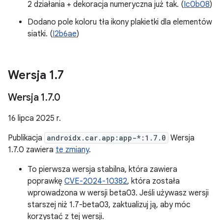
2 działania + dekoracja numeryczna już tak. (
Ic0b08
)
Dodano pole koloru tła ikony plakietki dla elementów
siatki. (
I2b6ae
)
Wersja 1
.
7
Wersja 1
.
7
.
0
16 lipca 2025 r.
Publikacja
androidx.car.app:app-*:1.7.0
Wersja
1.7.0 zawiera
te zmiany
.
To pierwsza wersja stabilna, która zawiera
poprawkę
CVE-2024-10382
, która została
wprowadzona w wersji beta03. Jeśli używasz wersji
starszej niż 1.7-beta03, zaktualizuj ją, aby móc
korzystać z tej wersji.