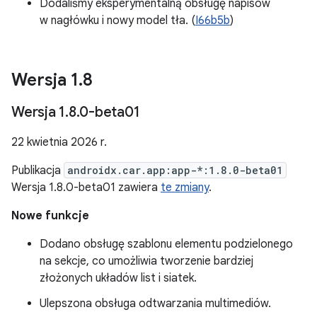
Dodaliśmy eksperymentalną obsługę napisów
w nagłówku i nowy model tła. (
I66b5b
)
Wersja 1
.
8
Wersja 1
.
8
.
0-beta01
22 kwietnia 2026 r.
Publikacja
androidx.car.app:app-*:1.8.0-beta01
Wersja 1.8.0-beta01 zawiera
te zmiany
.
Nowe funkcje
Dodano obsługę szablonu elementu podzielonego
na sekcje, co umożliwia tworzenie bardziej
złożonych układów list i siatek.
Ulepszona obsługa odtwarzania multimediów.