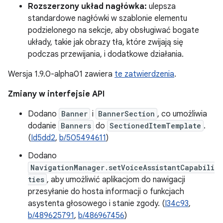
Rozszerzony układ nagłówka:
ulepsza
standardowe nagłówki w szablonie elementu
podzielonego na sekcje, aby obsługiwać bogate
układy, takie jak obrazy tła, które zwijają się
podczas przewijania, i dodatkowe działania.
Wersja 1.9.0-alpha01 zawiera
te zatwierdzenia
.
Zmiany w interfejsie API
Dodano
Banner
i
BannerSection
, co umożliwia
dodanie
Banners
do
SectionedItemTemplate
.
(
Id5dd2
,
b/505494611
)
Dodano
NavigationManager.setVoiceAssistantCapabili
ties
, aby umożliwić aplikacjom do nawigacji
przesyłanie do hosta informacji o funkcjach
asystenta głosowego i stanie zgody. (
I34c93
,
b/489625791
,
b/486967456
)