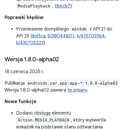
MediaPlayback
. (
Ib6cb7
)
Poprawki błędów
Przeniesienie domyślnego
minSdk
z API 21 do
API 23 (
Ibdfca
,
b/380448311
,
b/435705964
,
b/435705223
)
Wersja 1
.
8
.
0-alpha02
18 czerwca 2025 r.
Publikacja
androidx.car.app:app-*:1.8.0-alpha02
Wersja 1.8.0-alpha02 zawiera
te zmiany
.
Nowe funkcje
Dodano obsługę elementu
Action.MEDIA_PLAYBACK
, który wyświetla
wskaźnik na podstawie stanu odtwarzania