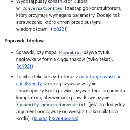
Wycofaj pusty konstruktor Builder
w
ConversationItem
i zastąp go konstruktorem,
który przyjmuje wymagane parametry. Dodaje też
sprawdzenie, które chroni przed pustymi
wiadomościami. (
Ic8221
)
Poprawki błędów
Sprawdź, czy mapa
PlaceList
używa tytułu
nagłówka w formie ciągu znaków (tylko tekst).
(
Ic992f
)
Ta biblioteka korzysta teraz z
adnotacji o wartości
null JSpecify
, które są używane w typie.
Deweloperzy Kotlin powinni używać tego argumentu
kompilatora, aby wymusić prawidłowe użycie:
-
Xjspecify-annotations=strict
(jest to domyślny
argument począwszy od wersji 2.1.0 kompilatora
Kotlin). (
Ib5367
,
b/326456246
)