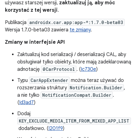
używasz starszej wersji,
zaktualizuj ją, aby móc
korzystać z tej wersji
.
Publikacja
androidx.car.app:app-*:1.7.0-beta03
Wersja 1.7.0-beta03 zawiera
te zmiany
.
Zmiany w interfejsie API
Zaktualizuj kod serializacji / deserializacji CAL, aby
obsługiwał tylko obiekty, które mają zadeklarowaną
adnotację
@CarProtocol
. (
Ic730e
)
Typu
CarAppExtender
można teraz używać do
rozszerzania struktury
Notification.Builder
,
a nie tylko
NotificationCompat.Builder
.
(
Id3ad7
)
Dodaj
KEY_EXCLUDE_MEDIA_ITEM_FROM_MIXED_APP_LIST
dodatkowo. (
I201f9
)