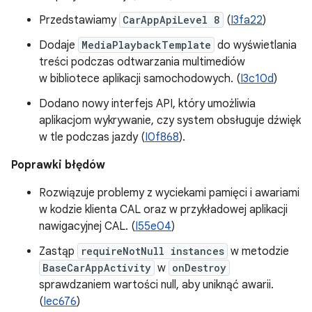
Przedstawiamy
CarAppApiLevel 8
(
I3fa22
)
Dodaje
MediaPlaybackTemplate
do wyświetlania
treści podczas odtwarzania multimediów
w bibliotece aplikacji samochodowych. (
I3c10d
)
Dodano nowy interfejs API, który umożliwia
aplikacjom wykrywanie, czy system obsługuje dźwięk
w tle podczas jazdy (
I0f868
).
Poprawki błędów
Rozwiązuje problemy z wyciekami pamięci i awariami
w kodzie klienta CAL oraz w przykładowej aplikacji
nawigacyjnej CAL. (
I55e04
)
Zastąp
requireNotNull instances
w metodzie
BaseCarAppActivity
w
onDestroy
sprawdzaniem wartości null, aby uniknąć awarii.
(
Iec676
)