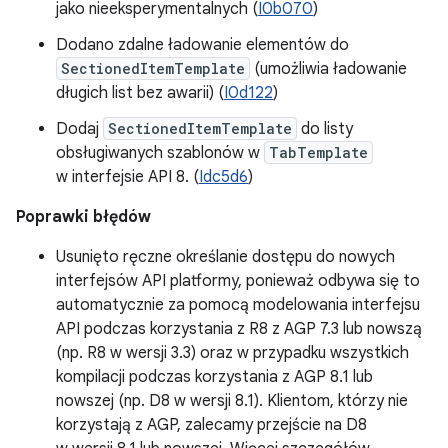
jako nieeksperymentalnych (
I0b070
)
Dodano zdalne ładowanie elementów do
SectionedItemTemplate
(umożliwia ładowanie
długich list bez awarii) (
I0d122
)
Dodaj
SectionedItemTemplate
do listy
obsługiwanych szablonów w
TabTemplate
w interfejsie API 8. (
Idc5d6
)
Poprawki błędów
Usunięto ręczne określanie dostępu do nowych
interfejsów API platformy, ponieważ odbywa się to
automatycznie za pomocą modelowania interfejsu
API podczas korzystania z R8 z AGP 7.3 lub nowszą
(np. R8 w wersji 3.3) oraz w przypadku wszystkich
kompilacji podczas korzystania z AGP 8.1 lub
nowszej (np. D8 w wersji 8.1). Klientom, którzy nie
korzystają z AGP, zalecamy przejście na D8