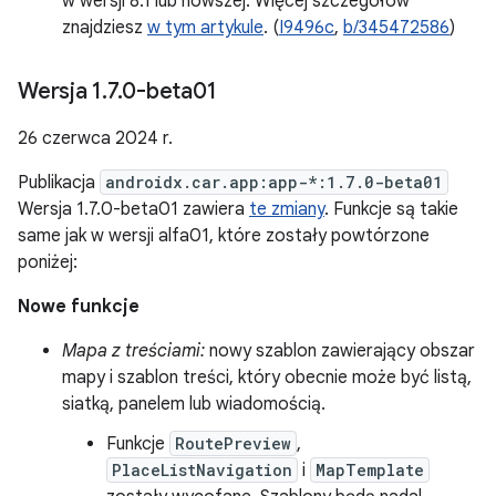
w wersji 8.1 lub nowszej. Więcej szczegółów
znajdziesz
w tym artykule
. (
I9496c
,
b/345472586
)
Wersja 1
.
7
.
0-beta01
26 czerwca 2024 r.
Publikacja
androidx.car.app:app-*:1.7.0-beta01
Wersja 1.7.0-beta01 zawiera
te zmiany
. Funkcje są takie
same jak w wersji alfa01, które zostały powtórzone
poniżej:
Nowe funkcje
Mapa z treściami:
nowy szablon zawierający obszar
mapy i szablon treści, który obecnie może być listą,
siatką, panelem lub wiadomością.
Funkcje
RoutePreview
,
PlaceListNavigation
i
MapTemplate