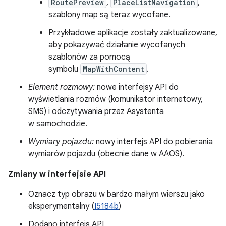
RoutePreview
,
PlaceListNavigation
,
szablony map są teraz wycofane.
Przykładowe aplikacje zostały zaktualizowane,
aby pokazywać działanie wycofanych
szablonów za pomocą
symbolu
MapWithContent
.
Element rozmowy:
nowe interfejsy API do
wyświetlania rozmów (komunikator internetowy,
SMS) i odczytywania przez Asystenta
w samochodzie.
Wymiary pojazdu:
nowy interfejs API do pobierania
wymiarów pojazdu (obecnie dane w AAOS).
Zmiany w interfejsie API
Oznacz typ obrazu w bardzo małym wierszu jako
eksperymentalny (
I5184b
)
Dodano interfejs API