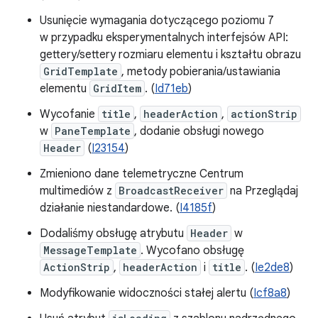
Usunięcie wymagania dotyczącego poziomu 7
w przypadku eksperymentalnych interfejsów API:
gettery/settery rozmiaru elementu i kształtu obrazu
GridTemplate
, metody pobierania/ustawiania
elementu
GridItem
. (
Id71eb
)
Wycofanie
title
,
headerAction
,
actionStrip
w
PaneTemplate
, dodanie obsługi nowego
Header
(
I23154
)
Zmieniono dane telemetryczne Centrum
multimediów z
BroadcastReceiver
na Przeglądaj
działanie niestandardowe. (
I4185f
)
Dodaliśmy obsługę atrybutu
Header
w
MessageTemplate
. Wycofano obsługę
ActionStrip
,
headerAction
i
title
. (
Ie2de8
)
Modyfikowanie widoczności stałej alertu (
Icf8a8
)