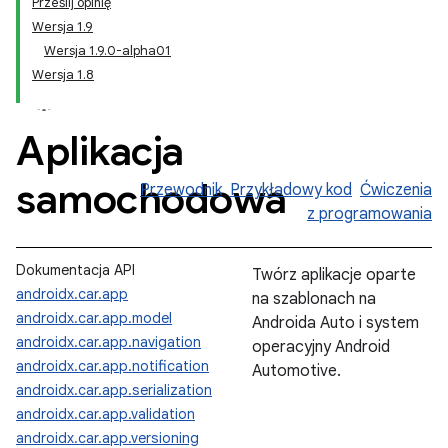
Prześlij opinię
Wersja 1.9
Wersja 1.9.0-alpha01
Wersja 1.8
Aplikacja
samochodowa
Przewodnik
Przykładowy kod
Ćwiczenia
z programowania
Dokumentacja API
Twórz aplikacje oparte
androidx.car.app
na szablonach na
androidx.car.app.model
Androida Auto i system
androidx.car.app.navigation
operacyjny Android
androidx.car.app.notification
Automotive.
androidx.car.app.serialization
androidx.car.app.validation
androidx.car.app.versioning