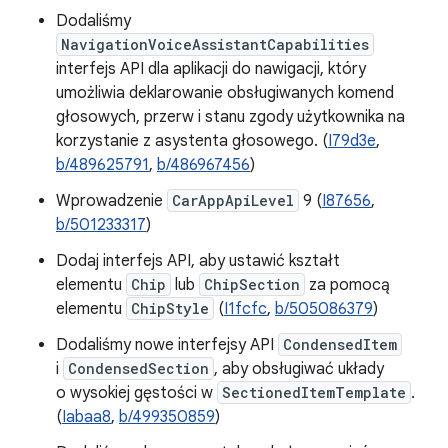
Dodaliśmy
NavigationVoiceAssistantCapabilities
interfejs API dla aplikacji do nawigacji, który
umożliwia deklarowanie obsługiwanych komend
głosowych, przerw i stanu zgody użytkownika na
korzystanie z asystenta głosowego. (
I79d3e
,
b/489625791
,
b/486967456
)
Wprowadzenie
CarAppApiLevel
9 (
I87656
,
b/501233317
)
Dodaj interfejs API, aby ustawić kształt
elementu
Chip
lub
ChipSection
za pomocą
elementu
ChipStyle
(
I1fcfc
,
b/505086379
)
Dodaliśmy nowe interfejsy API
CondensedItem
i
CondensedSection
, aby obsługiwać układy
o wysokiej gęstości w
SectionedItemTemplate
.
(
Iabaa8
,
b/499350859
)