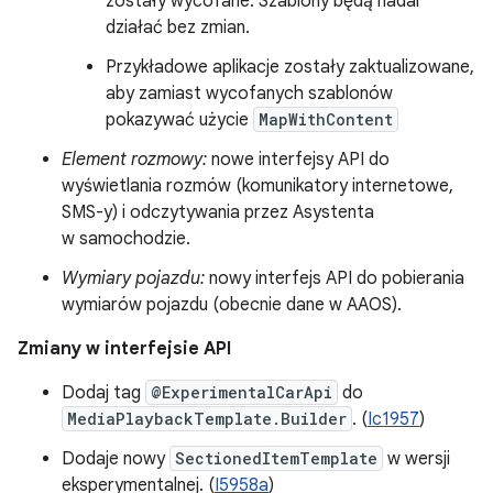
zostały wycofane. Szablony będą nadal
działać bez zmian.
Przykładowe aplikacje zostały zaktualizowane,
aby zamiast wycofanych szablonów
pokazywać użycie
MapWithContent
Element rozmowy:
nowe interfejsy API do
wyświetlania rozmów (komunikatory internetowe,
SMS-y) i odczytywania przez Asystenta
w samochodzie.
Wymiary pojazdu:
nowy interfejs API do pobierania
wymiarów pojazdu (obecnie dane w AAOS).
Zmiany w interfejsie API
Dodaj tag
@ExperimentalCarApi
do
MediaPlaybackTemplate.Builder
. (
Ic1957
)
Dodaje nowy
SectionedItemTemplate
w wersji
eksperymentalnej. (
I5958a
)