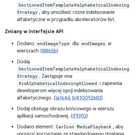
SectionedItemTemplate#alphabeticalIndexing
Strategy
, aby umożliwić różne indeksowanie
alfabetyczne w przypadku akceleratorów list.
Zmiany w interfejsie API
Dodano
endImageType
dla
endImages
w
wierszach (
I8865b
)
Dodaj
SectionedItemTemplate#alphabeticalIndexing
Strategy
. Zastępuje ona
#isAlphabeticalIndexingAllowed
i zapewnia
deweloperom więcej opcji indeksowania
alfabetycznego. (
Ia164d
,
b/410092683
)
Dodaj obsługę obrazu końcowego w wierszu
aplikacji samochodowej. (
If93f0
)
Dodano element
CarIcon MediaPlayback
, aby
uprościć korzystanie ze standardowego działania