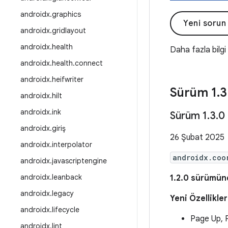
androidx
.
graphics
Yeni sorun
androidx
.
gridlayout
androidx
.
health
Daha fazla bilgi
androidx
.
health
.
connect
androidx
.
heifwriter
Sürüm 1
.
3
androidx
.
hilt
androidx
.
ink
Sürüm 1
.
3
.
0
androidx
.
giriş
26 Şubat 2025
androidx
.
interpolator
androidx.coo
androidx
.
javascriptengine
androidx
.
leanback
1.2.0 sürümünd
androidx
.
legacy
Yeni Özellikler
androidx
.
lifecycle
Page Up, P
androidx
.
lint