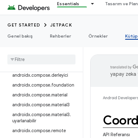
Essentials
Tasarım ve Pla
androidx.camera.viewfinder
androidx.car
GET STARTED
JETPACK
androidx.car.app
androidx.cardview
Genel bakış
Rehberler
Örnekler
Kütüp
androidx
.
collection
androidx
.
compos
androidx
.
compose
.
animation
yapay zeka t
androidx
.
compose
.
derleyici
androidx
.
compose
.
foundation
androidx
.
compose
.
material
Android Developer
androidx
.
compose
.
material3
androidx
.
compose
.
material3
.
Coord
uyarlanabilir
androidx
.
compose
.
remote
API Referansı