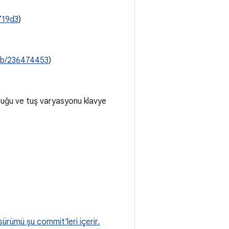
719d3
)
b/236474453
)
ubuğu ve tuş varyasyonu klavye
sürümü şu commit'leri içerir.