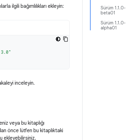
la ilgili bağımlılıkları ekleyin:
Sürüm 1.1.0-
beta01
Sürüm 1.1.0-
alpha01
.3.0"
akaleyi inceleyin.
eniz veya bu kitaplığı
adan önce lütfen bu kitaplıktaki
ekleyebilirsiniz.