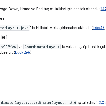
age Down, Home ve End tuş etkinlikleri için destek eklendi. (
14
eri
atorLayout.java
'da Nullability ek açıklamaları eklendi. (
Ieb647
,
leri
rollView
ve
CoordinatorLayout
ile yukarı, aşağı, boşluk ç
düzeltir. (
bdd72e6
)
rdinatorlayout:coordinatorlayout:1.2.0
iptal edilir.
1.2.0 