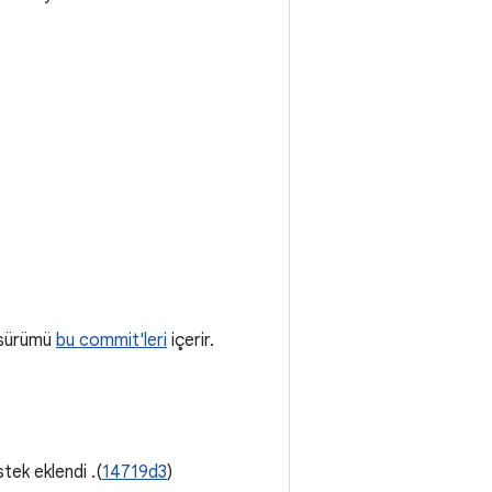
0 sürümü
bu commit'leri
içerir.
tek eklendi .(
14719d3
)