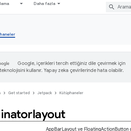
nlama
Daha fazla
haneler
Google, içerikleri tercih ettiğiniz dile çevirmek için
eknolojisini kullanır. Yapay zeka çevirilerinde hata olabilir.
s
Get started
Jetpack
Kütüphaneler
inatorlayout
AppBarLayout ve FloatingActionButton g