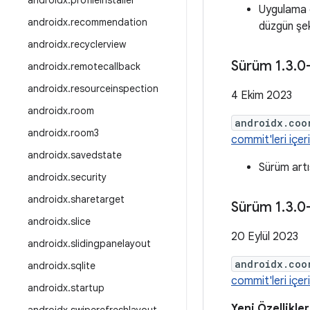
androidx
.
profileinstaller
Uygulama 
androidx
.
recommendation
düzgün şek
androidx
.
recyclerview
Sürüm 1
.
3
.
0
androidx
.
remotecallback
androidx
.
resourceinspection
4 Ekim 2023
androidx
.
room
androidx.coo
androidx
.
room3
commit'leri içeri
androidx
.
savedstate
Sürüm artı
androidx
.
security
androidx
.
sharetarget
Sürüm 1
.
3
.
0
androidx
.
slice
20 Eylül 2023
androidx
.
slidingpanelayout
androidx.coo
androidx
.
sqlite
commit'leri içeri
androidx
.
startup
Yeni Özellikler