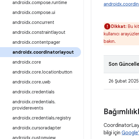
androidx
.
compose
.
runtime
androidx.coordin
androidx
.
compose
.
ui
androidx
.
concurrent
Dikkat:
Bu kit
androidx
.
constraintlayout
kullanıcı arayüzle
bakın.
androidx
.
contentpager
androidx
.
coordinatorlayout
androidx
.
core
Son Güncell
androidx
.
core
.
locationbutton
26 Şubat 2025
androidx
.
core
.
uwb
androidx
.
credentials
androidx
.
credentials
.
providerevents
Bağımlılık
androidx
.
credentials
.
registry
CoordinatorLayo
androidx
.
cursoradapter
bilgi için
Google'
androidx
.
customview