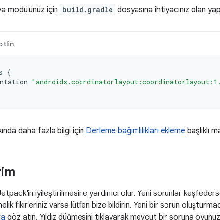
ya modülünüz için
build.gradle
dosyasına ihtiyacınız olan yapılar
otlin
s
{
ntation
"androidx.coordinatorlayout:coordinatorlayout:1
kında daha fazla bilgi için
Derleme bağımlılıkları ekleme
başlıklı m
rim
 Jetpack'in iyileştirilmesine yardımcı olur. Yeni sorunlar keşfeders
elik fikirleriniz varsa lütfen bize bildirin. Yeni bir sorun oluşturm
ra
göz atın. Yıldız düğmesini tıklayarak mevcut bir soruna oyunuzu 