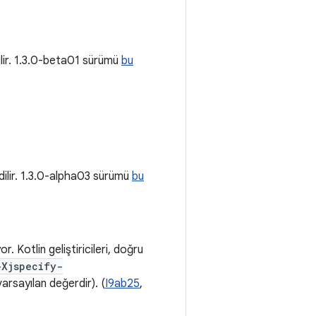
ilir. 1.3.0-beta01 sürümü
bu
dilir. 1.3.0-alpha03 sürümü
bu
or. Kotlin geliştiricileri, doğru
-Xjspecify-
varsayılan değerdir). (
I9ab25
,