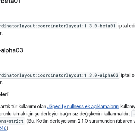
-beta01
rdinatorlayout:coordinatorlayout:1.3.0-beta01
iptal ed
r.
-alpha03
rdinatorlayout:coordinatorlayout:1.3.0-alpha03
iptal e
r.
leri
 artık tür kullanımı olan
JSpecify nullness ek açıklamalarını
kullanıy
orunlu kılmak için şu derleyici bağımsız değişkenini kullanmalıdır:
ons=strict
(Bu, Kotlin derleyicisinin 2.1.0 sürümünden itibaren 
246
)