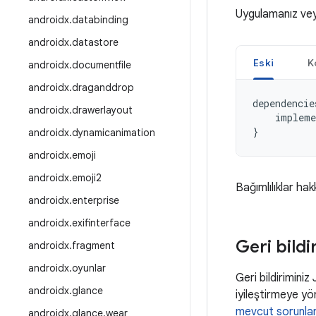
Uygulamanız ve
androidx
.
databinding
androidx
.
datastore
Eski
K
androidx
.
documentfile
androidx
.
draganddrop
dependencie
androidx
.
drawerlayout
impleme
}
androidx
.
dynamicanimation
androidx
.
emoji
androidx
.
emoji2
Bağımlılıklar hak
androidx
.
enterprise
androidx
.
exifinterface
Geri bildi
androidx
.
fragment
androidx
.
oyunlar
Geri bildiriminiz
androidx
.
glance
iyileştirmeye yön
mevcut sorunla
androidx
.
glance
.
wear