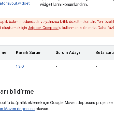
atorlayout.widget
widget'larını konumlandırın.
aplık bakım modundadır ve yalnızca kritik düzeltmeleri alır. Yeni özel
ri oluşturmak için
Jetpack Compose
'u kullanmanızı öneririz. Daha fazl
eme
Kararlı Sürüm
Sürüm Adayı
Beta sür
1.3.0
-
-
ları bildirme
ut'a bağımlılık eklemek için Google Maven deposunu projenize 
ın Maven deposunu
okuyun.