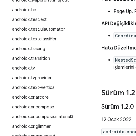
androidx
.
swiperefreshlayout
androidx
.
test
Page Up, P
androidx
.
test
.
ext
API Değişiklikl
androidx
.
test
.
uiautomator
Coordin
androidx
.
textclassifier
Hata Düzeltme
androidx
.
tracing
androidx
.
transition
NestedSc
işlemlerini 
androidx
.
tv
androidx
.
tvprovider
androidx
.
text-vertical
Sürüm 1
.
2
androidx
.
xr
.
arcore
Sürüm 1
.
2
.
0
androidx
.
xr
.
compose
androidx
.
xr
.
compose
.
material3
12 Ocak 2022
androidx
.
xr
.
glimmer
androidx.coo