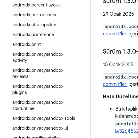
Sürüm 1
.
3
.
0
androidx
.
percentlayout
29 Ocak 2025
androidx
.
performance
androidx
.
photopicker
androidx.coo
commit'leri
içeri
androidx
.
preference
androidx
.
print
Sürüm 1
.
3
.
0
androidx
.
privacysandbox
.
activity
15 Ocak 2025
androidx
.
privacysandbox
.
reklamlar
androidx.coo
commit'leri
içeri
androidx
.
privacysandbox
.
plugins
Hata Düzeltme
androidx
.
privacysandbox
.
sdkruntime
Bu kitaplık
kullanımı z
androidx
.
privacysandbox
.
tools
annotati
androidx
.
privacysandbox
.
ui
b/326456