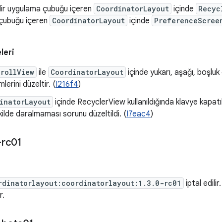
ilir uygulama çubuğu içeren
CoordinatorLayout
içinde
Recyc
çubuğu içeren
CoordinatorLayout
içinde
PreferenceScree
leri
rollView
ile
CoordinatorLayout
içinde yukarı, aşağı, boşlu
mlerini düzeltir. (
I216f4
)
inatorLayout
içinde RecyclerView kullanıldığında klavye kapa
ilde daralmaması sorunu düzeltildi. (
I7eac4
)
-rc01
rdinatorlayout:coordinatorlayout:1.3.0-rc01
iptal edili
r.