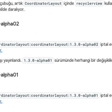
çubuğu, artık
CoordinatorLayout
içinde
recyclerview
kulla
ilde daralıyor.
-alpha02
rdinatorlayout:coordinatorlayout:1.3.0-alpha02
iptal ed
r.
şı yayınlandı.
1.3.0-alpha01
sürümünde herhangi bir değişiklik
-alpha01
rdinatorlayout:coordinatorlayout:1.3.0-alpha01
iptal ed
r.