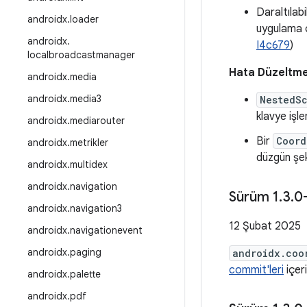
Daraltılab
androidx
.
loader
uygulama 
androidx
.
I4c679
)
localbroadcastmanager
Hata Düzeltme
androidx
.
media
androidx
.
media3
NestedSc
klavye işle
androidx
.
mediarouter
Bir
Coord
androidx
.
metrikler
düzgün şek
androidx
.
multidex
androidx
.
navigation
Sürüm 1
.
3
.
0
androidx
.
navigation3
12 Şubat 2025
androidx
.
navigationevent
androidx
.
paging
androidx.coo
commit'leri
içeri
androidx
.
palette
androidx
.
pdf