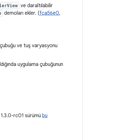
lerView
ve daraltılabilir
n
demoları ekler. (
fca56e0
,
k çubuğu ve tuş varyasyonu
tıldığında uygulama çubuğunun
r. 1.3.0-rc01 sürümü
bu