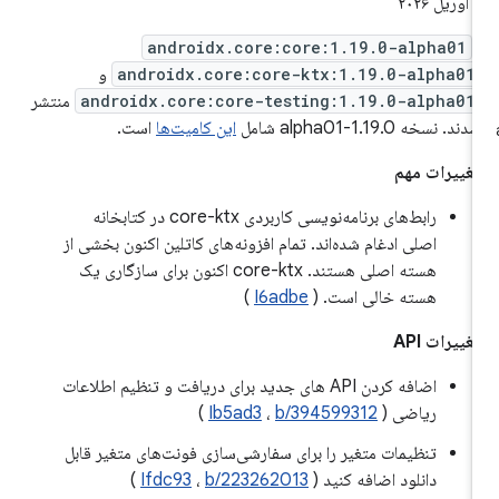
ریل ۲۰۲۶
androidx.core:core:1.19.0-alpha01
androidx.core:core-ktx:1.19.0-alpha01
و
androidx.core:core-testing:1.19.0-alpha01
منتشر
دند. نسخه 1.19.0-alpha01 شامل
این کامیت‌ها
است.
غییرات مهم
رابط‌های برنامه‌نویسی کاربردی core-ktx در کتابخانه
اصلی ادغام شده‌اند. تمام افزونه‌های کاتلین اکنون بخشی از
هسته اصلی هستند. core-ktx اکنون برای سازگاری یک
هسته خالی است. (
I6adbe
)
غییرات API
اضافه کردن API های جدید برای دریافت و تنظیم اطلاعات
ریاضی (
b/394599312
،
Ib5ad3
)
تنظیمات متغیر را برای سفارشی‌سازی فونت‌های متغیر قابل
دانلود اضافه کنید (
b/223262013
،
Ifdc93
)