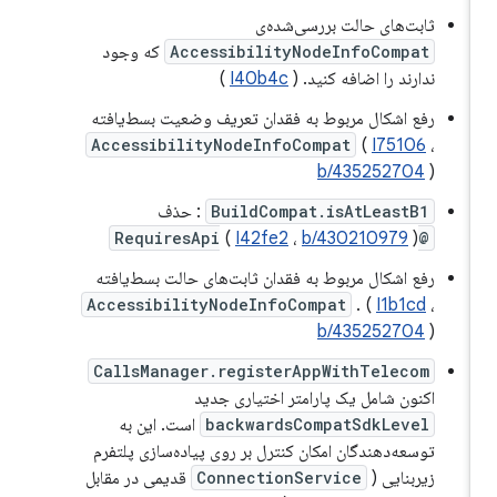
ثابت‌های حالت بررسی‌شده‌ی
AccessibilityNodeInfoCompat
که وجود
ندارند را اضافه کنید. (
I40b4c
)
رفع اشکال مربوط به فقدان تعریف وضعیت بسط‌یافته
AccessibilityNodeInfoCompat
(
I75106
،
b/435252704
)
BuildCompat.isAtLeastB1
: حذف
(
I42fe2
،
b/430210979
)
@RequiresApi
رفع اشکال مربوط به فقدان ثابت‌های حالت بسط‌یافته
AccessibilityNodeInfoCompat
. (
I1b1cd
،
b/435252704
)
CallsManager.registerAppWithTelecom
اکنون شامل یک پارامتر اختیاری جدید
backwardsCompatSdkLevel
است. این به
توسعه‌دهندگان امکان کنترل بر روی پیاده‌سازی پلتفرم
زیربنایی (
ConnectionService
قدیمی در مقابل