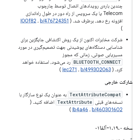
چندین باره‌ی رویدادهای اتصال توسط چارچوب
Telecom یا یک سرویس از راه دور در طول راه‌اندازی
افزونه رخ دهد، برطرف شد. (
b/476724351
،
I00f82
)
شرکت مخابرات اکنون از یک روش اکتشافی جایگزین برای
شناسایی دستگاه‌های پوشیدنی جهت تصمیم‌گیری در مورد
مسیریابی صوتی، زمانی که مجوز
BLUETOOTH_CONNECT
رد می‌شود، استفاده خواهد
کرد. (
b/499302063
،
Iec271
)
شارکت خارجی
TextAttributeCompat
به عنوان یک نوع سازگار با
نسخه‌های قبلی
TextAttribute
اضافه کنید. (
)
Ib4a46
،
b/460301602
سخه ۱
۰-آلفا۰۱
.
۱۹
.