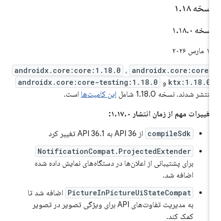
سخه ۱
۱۸
.
سخه ۱
۰
.
۱۸
.
 مارس ۲۰۲۶
androidx.core:core:1.18.0
،
androidx.core:core
ktx:1.18.0
و
androidx.core:core-testing:1.18.0
نتشر شدند. نسخه 1.18.0 شامل
این کامیت‌ها
است.
غییرات مهم از زمان انتشار ۱.۱۷.۰:
compileSdk
از API 36 به API 36.1 تغییر کرد
NotificationCompat.ProjectedExtender
برای پشتیبانی از اعلان‌ها در دستگاه‌های نمایش داده شده
اضافه شد.
PictureInPictureUiStateCompat
اضافه شد تا
به مدیریت تفاوت‌های API برای ویژگی تصویر در تصویر
کمک کند.