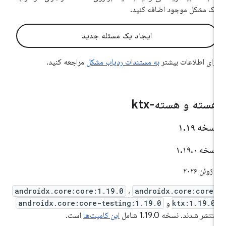
ک مشکل موجود اضافه کنید.
ایجاد یک مسئله جدید
رای اطلاعات بیشتر
به مستندات ردیاب مشکل
مراجعه کنید.
سته و هسته-ktx
سخه ۱
۱۹
.
سخه ۱
۰
.
۱۹
.
ئن ۲۰۲۶
androidx.core:core:1.19.0
،
androidx.core:core
ktx:1.19.0
و
androidx.core:core-testing:1.19.0
نتشر شدند. نسخه 1.19.0 شامل
این کامیت‌ها
است.