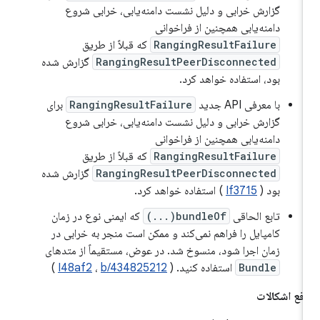
گزارش خرابی و دلیل نشست دامنه‌یابی، خرابی شروع
دامنه‌یابی همچنین از فراخوانی
RangingResultFailure
که قبلاً از طریق
RangingResultPeerDisconnected
گزارش شده
بود، استفاده خواهد کرد.
با معرفی API جدید
RangingResultFailure
برای
گزارش خرابی و دلیل نشست دامنه‌یابی، خرابی شروع
دامنه‌یابی همچنین از فراخوانی
RangingResultFailure
که قبلاً از طریق
RangingResultPeerDisconnected
گزارش شده
بود (
If3715
) استفاده خواهد کرد.
تابع الحاقی
bundleOf(...)
که ایمنی نوع در زمان
کامپایل را فراهم نمی‌کند و ممکن است منجر به خرابی در
زمان اجرا شود، منسوخ شد. در عوض، مستقیماً از متدهای
Bundle
استفاده کنید. (
b/434825212
،
I48af2
)
فع اشکالات