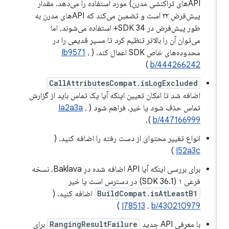
APIهای تراکنشی مدرن) مورد استفاده را می‌دهد. مقدار
پیش‌فرض ۳۳ است و تضمین می‌کند که APIهای مدرن به
طور پیش‌فرض در SDK 34+ استفاده می‌شوند، اما
می‌توان آن را بالاتر تنظیم کرد تا مسیر قدیمی را در
محدوده‌های خاص SDK اعمال کند. (
،
Ib9571
)
b/444266242
CallAttributesCompat.isLogExcluded
اضافه شد تا امکان تعیین اینکه آیا یک تماس باید از گزارش
تماس حذف شود یا خیر، فراهم شود (
،
Ia2a3a
).
b/447166999
انواع تغییر محتوای از دست رفته را اضافه کنید. (
)
I52a3c
برای بررسی اینکه آیا API اضافه شده در Baklava، نسخه
فرعی ۱ (SDK 36.1) در دسترس است یا خیر
BuildCompat.isAtLeastB1
اضافه کنید. (
)
I78513
،
b/430210979
با معرفی API جدید
RangingResultFailure
برای