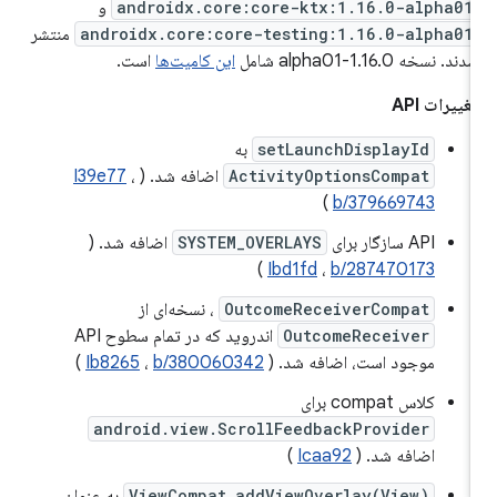
androidx.core:core-ktx:1.16.0-alpha01
و
androidx.core:core-testing:1.16.0-alpha01
منتشر
دند. نسخه 1.16.0-alpha01 شامل
این کامیت‌ها
است.
غییرات API
setLaunchDisplayId
به
ActivityOptionsCompat
اضافه شد. (
،
I39e77
)
b/379669743
API سازگار برای
SYSTEM_OVERLAYS
اضافه شد. (
)
Ibd1fd
،
b/287470173
OutcomeReceiverCompat
، نسخه‌ای از
OutcomeReceiver
اندروید که در تمام سطوح API
موجود است، اضافه شد. (
b/380060342
،
Ib8265
)
کلاس compat برای
android.view.ScrollFeedbackProvider
اضافه شد. (
Icaa92
)
ViewCompat.addViewOverlay(View)
به عنوان