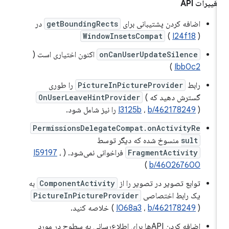
غییرات API
اضافه کردن پشتیبانی برای
getBoundingRects
در
WindowInsetsCompat
(
I24f18
)
onCanUserUpdateSilence
اکنون اختیاری است (
)
Ibb0c2
رابط
PictureInPictureProvider
را طوری
گسترش دهید که
(
OnUserLeaveHintProvider
) را نیز شامل شود.
b/462178249
،
I3125b
PermissionsDelegateCompat.onActivityRe
sult
منسوخ شده که دیگر توسط
FragmentActivity
فراخوانی نمی‌شود. (
،
I59197
)
b/460267600
توابع تصویر در تصویر را از
ComponentActivity
به
یک رابط اختصاصی
PictureInPictureProvider
) خلاصه کنید.
b/462178249
،
I068a3
(
اضافه کردن APIها برای اطلاع‌رسانی به سطوح در مورد