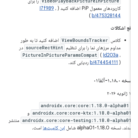
VideoPlaybackPictureInPicture
را برای
کاربردهای معمول PiP اضافه کنید (
،
I7f989
)
b/475328144
فع اشکالات
کلاس
ViewBoundsTracker
اضافه کنید تا به طور
مداوم مرزهای نما را برای تنظیم
sourceRectHint
در
PictureInPictureParamsCompat
(
Id203a
،
) ردیابی کند.
b/474454111
سخه ۱
۰-آلفا۰۱
.
۱۸
.
 ژانویه ۲۰۲۶
androidx.core:core:1.18.0-alpha01
androidx.core:core-ktx:1.18.0-alpha01
و
androidx.core:core-testing:1.18.0-alpha01
منتشر
دند. نسخه 1.18.0-alpha01 شامل
این کامیت‌ها
است.