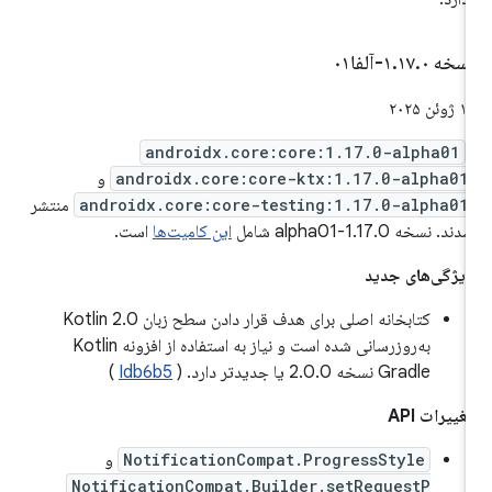
سخه ۱
۰-آلفا۰۱
.
۱۷
.
 ژوئن ۲۰۲۵
androidx.core:core:1.17.0-alpha01
androidx.core:core-ktx:1.17.0-alpha01
و
androidx.core:core-testing:1.17.0-alpha01
منتشر
دند. نسخه 1.17.0-alpha01 شامل
این کامیت‌ها
است.
یژگی‌های جدید
کتابخانه اصلی برای هدف قرار دادن سطح زبان Kotlin 2.0
به‌روزرسانی شده است و نیاز به استفاده از افزونه Kotlin
Gradle نسخه 2.0.0 یا جدیدتر دارد. (
Idb6b5
)
غییرات API
NotificationCompat.ProgressStyle
و
NotificationCompat.Builder.setRequestP