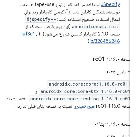
JSpecify
استفاده می‌کند که از نوع type-use هستند.
توسعه‌دهندگان کاتلین باید از آرگومان کامپایلر زیر برای
اعمال استفاده صحیح استفاده کنند:
-Xjspecify-
annotations=strict
(این پیش‌فرض است که از
نسخه 2.1.0 کامپایلر کاتلین شروع می‌شود). (
،
Iaf3e1
)
b/326456246
سخه ۱
۰-rc01
.
۱۶
.
 مارس ۲۰۲۵
androidx.core:core:1.16.0-rc01
androidx.core:core-ktx:1.16.0-rc01
و
androidx.core:core-testing:1.16.0-rc01
منتشر شدند.
سخه 1.16.0-rc01
هیچ تغییری
نسبت به نسخه بتای قبلی ندارد.
سخه ۱
۰-بتا۰۱
.
۱۶
.
 مارس ۲۰۲۵