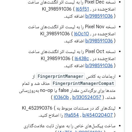
نسخه Pixel Dec را به لیست اثر انگشت‌های ساخت
اصلاح‌شده در KI_398591036 (
،
I65f51
) اضافه کنید.
b/398591036
نسخه Pixel Nov را به لیست اثر انگشت‌های ساخت
اصلاح‌شده در KI_398591036 (
،
I60c10
) اضافه کنید.
b/398591036
نسخه Pixel Oct را به لیست اثر انگشت‌های ساخت
اصلاح‌شده در KI_398591036 (
،
I6438c
) اضافه کنید.
b/398591036
ارجاعات به کلاس
FingerprintManager
از
FingerprintManagerCompat
حذف شد و تمام
متدها برای برگرداندن مقدار false یا no-op به‌روزرسانی
شدند. (
b/330524057
,
I0360b
)
لینک‌های کد در مستندات مربوط به KI_452390376 (
) را اصلاح کنید.
b/454020407
،
I9a554
ساخت پیکسل‌های خاص را به عنوان ثابت علامت‌گذاری