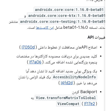
androidx.core:core:1.16.0-beta01
androidx.core:core-ktx:1.16.0-beta01
و
androidx.core:core-testing:1.16.0-beta01
منتشر
دند. نسخه 1.16.0-beta01 شامل
این کامیت‌ها
است.
غییرات API
اصلاح APIهای محافظت از خطوط داخلی (
I7050d
)
کلید جدیدی برای دریافت محدوده کاراکترها در مختصات
پنجره بزرگنمایی نشده اضافه می‌کند. (
If7a06
)
یک ویژگی بولی جدید اضافه کنید تا نشان دهد آیا
AccesibilityNodeInfo
یک فیلد الزامی را نشان
می‌دهد یا خیر. (
I4fd2d
)
Backport کردن
View.transformMatrixToGlobal
به
ViewCompat
(
If17e2
)