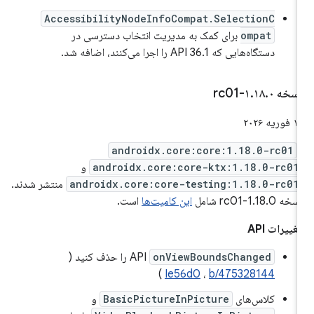
AccessibilityNodeInfoCompat.SelectionC
ompat
برای کمک به مدیریت انتخاب دسترسی در
دستگاه‌هایی که API 36.1 را اجرا می‌کنند، اضافه شد.
سخه ۱
۰-rc01
.
۱۸
.
 فوریه ۲۰۲۶
androidx.core:core:1.18.0-rc01
androidx.core:core-ktx:1.18.0-rc01
و
androidx.core:core-testing:1.18.0-rc01
منتشر شدند.
خه 1.18.0-rc01 شامل
این کامیت‌ها
است.
غییرات API
onViewBoundsChanged
API
را حذف کنید (
)
Ie56d0
،
b/475328144
کلاس‌های
BasicPictureInPicture
و