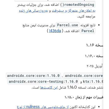
romotedOngoing()
اضافه شد. برای جزئیات بیشتر
به اعلان‌های متمرکز بر پیشرفت
و
به‌روزرسانی‌های زنده
مراجعه کنید.
تابع افزونه
Parcel.use
برای مدیریت ایمن منابع
Parcel
اضافه شد. (
I436da
)
سخه ۱
۱۶
.
سخه ۱
۰
.
۱۶
.
ریل ۲۰۲۵
androidx.core:core:1.16.0
،
androidx.core:core
ktx:1.16.0
و
androidx.core:core-testing:1.16.0
نتشر شدند. نسخه 1.16.0 شامل
این کامیت‌ها
است.
غییرات مهم از زمان ۱.۱۵.۰
این کتابخانه اکنون
از حاشیه‌نویسی‌های nullness از نوع