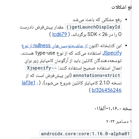
فع اشکالات
رفع مشکلی که باعث می‌شد
getLaunchDisplayId()
مقدار پیش‌فرض نادرست
0 را در SDK < 26 برگرداند. (
Icd679
)
این کتابخانه اکنون
از حاشیه‌نویسی‌های nullness از نوع
JSpecify
استفاده می‌کند که از نوع type-use هستند.
توسعه‌دهندگان کاتلین باید از آرگومان کامپایلر زیر برای
اعمال استفاده صحیح استفاده کنند:
-Xjspecify-
annotations=strict
(این پیش‌فرض است که از
نسخه 2.1.0 کامپایلر کاتلین شروع می‌شود). (
،
Iaf3e1
)
b/326456246
سخه ۱
۰-آلفا۰۱
.
۱۶
.
 دسامبر ۲۰۲۴
androidx.core:core:1.16.0-alpha01