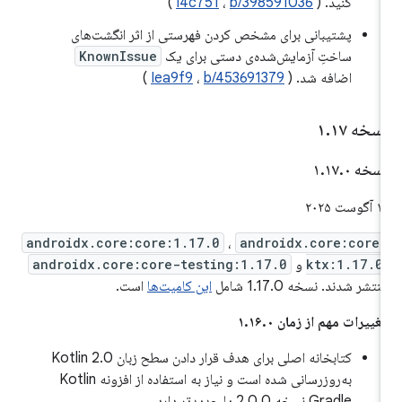
کنید. (
b/398591036
،
I4c751
)
پشتیبانی برای مشخص کردن فهرستی از اثر انگشت‌های
ساختِ آزمایش‌شده‌ی دستی برای یک
KnownIssue
اضافه شد. (
b/453691379
،
Iea9f9
)
سخه ۱
۱۷
.
سخه ۱
۰
.
۱۷
.
 آگوست ۲۰۲۵
androidx.core:core:1.17.0
،
androidx.core:core
ktx:1.17.0
و
androidx.core:core-testing:1.17.0
نتشر شدند. نسخه 1.17.0 شامل
این کامیت‌ها
است.
غییرات مهم از زمان ۱.۱۶.۰
کتابخانه اصلی برای هدف قرار دادن سطح زبان Kotlin 2.0
به‌روزرسانی شده است و نیاز به استفاده از افزونه Kotlin
Gradle نسخه 2.0.0 یا جدیدتر دارد.