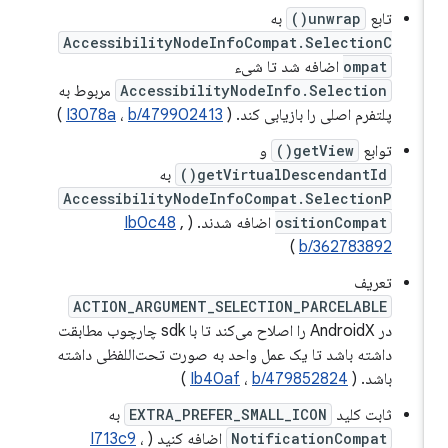
تابع
unwrap()
به
AccessibilityNodeInfoCompat.SelectionC
ompat
اضافه شد تا شیء
AccessibilityNodeInfo.Selection
مربوط به
پلتفرم اصلی را بازیابی کند. (
b/479902413
،
I3078a
)
توابع
getView()
و
getVirtualDescendantId()
به
AccessibilityNodeInfoCompat.SelectionP
ositionCompat
اضافه شدند. (
,
Ib0c48
)
b/362783892
تعریف
ACTION_ARGUMENT_SELECTION_PARCELABLE
در AndroidX را اصلاح می‌کند تا با sdk چارچوب مطابقت
داشته باشد تا یک عمل واحد به صورت تحت‌اللفظی داشته
باشد. (
b/479852824
،
Ib40af
)
ثابت کلید
EXTRA_PREFER_SMALL_ICON
به
NotificationCompat
اضافه کنید (
،
I713c9