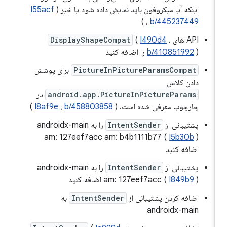
اینکه آیا میکروفون باید نمایش داده شود یا خیر (
I55acf
)
،
b/445237449
API های
،
I490d4
(
DisplayShapeCompat
) را اضافه کنید
b/410851992
PictureInPictureParamsCompat
برای پوشش
دادن کلاس
android.app.PictureInPictureParams
در
چارچوب معرفی شده است. (
b/458803858
،
I8af9e
)
پشتیبانی از
IntentSender
را به androidx-main
am: 127eef7acc am: b4b1111b77 (
I5b30b
)
اضافه کنید
پشتیبانی از
IntentSender
را به androidx-main
) اضافه کنید
I849b9
am: 127eef7acc (
اضافه کردن پشتیبانی از
IntentSender
به
androidx-main