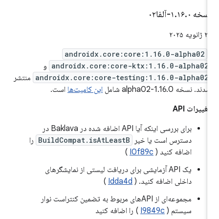
سخه ۱
۰-آلفا۰۲
.
۱۶
.
 ژانویه ۲۰۲۵
androidx.core:core:1.16.0-alpha02
androidx.core:core-ktx:1.16.0-alpha02
و
androidx.core:core-testing:1.16.0-alpha02
منتشر
دند. نسخه 1.16.0-alpha02 شامل
این کامیت‌ها
است.
غییرات API
برای بررسی اینکه آیا API اضافه شده در Baklava در
دسترس است یا خیر
BuildCompat.isAtLeastB
را
اضافه کنید (
I0f89c
)
یک API آزمایشی برای دریافت لیستی از نمایشگرهای
داخلی اضافه کنید. (
Idda4d
)
مجموعه‌ای از APIهای مربوط به تضمین کنتراست نوار
سیستم (
I9849c
) را اضافه کنید