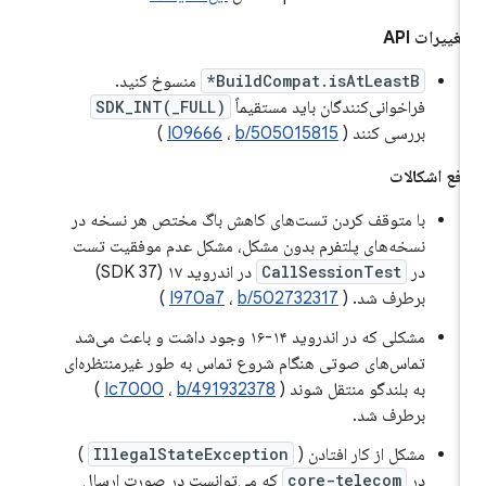
غییرات API
BuildCompat.isAtLeastB*
منسوخ کنید.
فراخوانی‌کنندگان باید مستقیماً
SDK_INT(_FULL)
بررسی کنند (
b/505015815
،
I09666
)
فع اشکالات
با متوقف کردن تست‌های کاهش باگ مختص هر نسخه در
نسخه‌های پلتفرم بدون مشکل، مشکل عدم موفقیت تست
در
CallSessionTest
در اندروید ۱۷ (SDK 37)
برطرف شد. (
b/502732317
،
I970a7
)
مشکلی که در اندروید ۱۴-۱۶ وجود داشت و باعث می‌شد
تماس‌های صوتی هنگام شروع تماس به طور غیرمنتظره‌ای
به بلندگو منتقل شوند (
b/491932378
،
Ic7000
)
برطرف شد.
مشکل از کار افتادن (
IllegalStateException
)
در
core-telecom
که می‌توانست در صورت ارسال