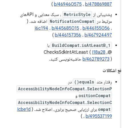
)
b/469460575
،
b/478869887
پشتیبانی از
MetricStyle
، سبک معنایی و APIهای
مرتبط در
NotificationCompat
اضافه شد. (
I6c194
،
b/445685015
،
b/446155056
،
)
b/446157356
،
b/467924497
BuildCompat.isAtLeastB_1
با
I18a28
,
@ChecksSdkIntAtLeast (
) حاشیه‌نویسی کنید.
b/462789273
فع اشکالات
رفتار متد
equals()
در
AccessibilityNodeInfoCompat.SelectionP
ositionCompat
و
AccessibilityNodeInfoCompat.SelectionC
ompat
برای ارزیابی صحیح برابری، اصلاح شد. (
Icbe1d
)
،
b/495537199