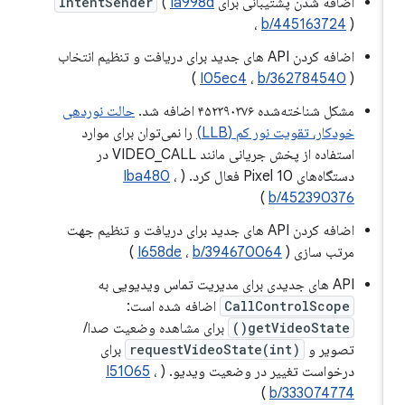
اضافه شدن پشتیبانی برای
Ia998d
(
IntentSender
،
b/445163724
)
اضافه کردن API های جدید برای دریافت و تنظیم انتخاب
)
I05ec4
،
b/362784540
(
مشکل شناخته‌شده ۴۵۲۳۹۰۳۷۶ اضافه شد.
حالت نوردهی
خودکار، تقویت نور کم (LLB)
را نمی‌توان برای موارد
استفاده از پخش جریانی مانند VIDEO_CALL در
دستگاه‌های Pixel 10 فعال کرد. (
،
Iba480
)
b/452390376
اضافه کردن API های جدید برای دریافت و تنظیم جهت
مرتب سازی (
b/394670064
،
I658de
)
API های جدیدی برای مدیریت تماس ویدیویی به
CallControlScope
اضافه شده است:
getVideoState()
برای مشاهده وضعیت صدا/
تصویر و
requestVideoState(int)
برای
درخواست تغییر در وضعیت ویدیو. (
،
I51065
)
b/333074774