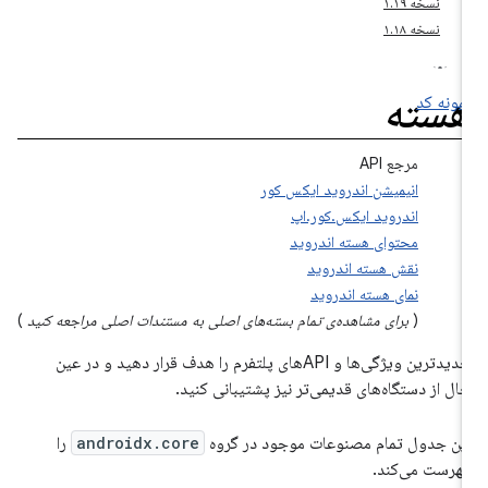
نسخه ۱.۱۹
نسخه ۱.۱۸
سته
مونه کد
مرجع API
انیمیشن اندروید ایکس کور
اندروید ایکس.کور.اپ
محتوای هسته اندروید
نقش هسته اندروید
نمای هسته اندروید
(
برای مشاهده‌ی تمام بسته‌های اصلی به مستندات اصلی مراجعه کنید
)
جدیدترین ویژگی‌ها و APIهای پلتفرم را هدف قرار دهید و در عین
ال از دستگاه‌های قدیمی‌تر نیز پشتیبانی کنید.
ین جدول تمام مصنوعات موجود در گروه
androidx.core
را
هرست می‌کند.