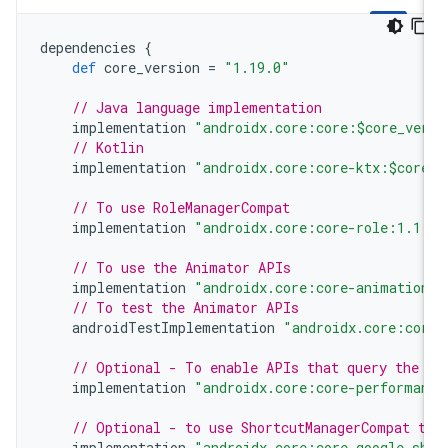
dependencies
{
def
core_version
=
"1.19.0"
// Java language implementation
implementation
"androidx.core:core:$core_ver
// Kotlin
implementation
"androidx.core:core-ktx:$core
// To use RoleManagerCompat
implementation
"androidx.core:core-role:1.1.
// To use the Animator APIs
implementation
"androidx.core:core-animatio
// To test the Animator APIs
androidTestImplementation
"androidx.core:cor
// Optional - To enable APIs that query the 
implementation
"androidx.core:core-performan
// Optional - to use ShortcutManagerCompat t
implementation
"androidx.core:core-google-sh