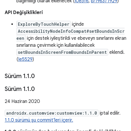
bağımlılığı olarak eklenecek (
I0e3f6
,
b/196371929
)
API Değişiklikleri
ExploreByTouchHelper
içinde
AccessibilityNodeInfoCompat#setBoundsInScr
een
için destek iyileştirildi ve ebeveyn sınırlarını ekran
sınırlarına çevirmek için kullanılabilecek
setBoundsInScreenFromBoundsInParent
eklendi.
(
Ie5529
)
Sürüm 1
.
1
.
0
Sürüm 1
.
1
.
0
24 Haziran 2020
androidx.customview:customview:1.1.0
iptal edilir.
1.1.0 sürümü şu commit'leri içerir.