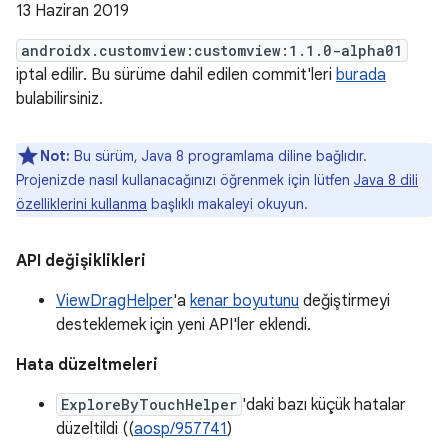
13 Haziran 2019
androidx.customview:customview:1.1.0-alpha01
iptal edilir. Bu sürüme dahil edilen commit'leri
burada
bulabilirsiniz.
Not:
Bu sürüm, Java 8 programlama diline bağlıdır.
Projenizde nasıl kullanacağınızı öğrenmek için lütfen
Java 8 dili
özelliklerini kullanma
başlıklı makaleyi okuyun.
API değişiklikleri
ViewDragHelper
'a
kenar boyutunu
değiştirmeyi
desteklemek için yeni API'ler eklendi.
Hata düzeltmeleri
ExploreByTouchHelper
'daki bazı küçük hatalar
düzeltildi ((
aosp/957741
)