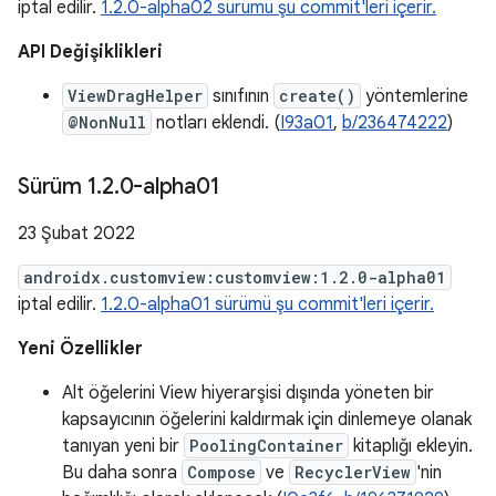
iptal edilir.
1.2.0-alpha02 sürümü şu commit'leri içerir.
API Değişiklikleri
ViewDragHelper
sınıfının
create()
yöntemlerine
@NonNull
notları eklendi. (
I93a01
,
b/236474222
)
Sürüm 1
.
2
.
0-alpha01
23 Şubat 2022
androidx.customview:customview:1.2.0-alpha01
iptal edilir.
1.2.0-alpha01 sürümü şu commit'leri içerir.
Yeni Özellikler
Alt öğelerini View hiyerarşisi dışında yöneten bir
kapsayıcının öğelerini kaldırmak için dinlemeye olanak
tanıyan yeni bir
PoolingContainer
kitaplığı ekleyin.
Bu daha sonra
Compose
ve
RecyclerView
'nin