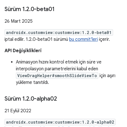
Sürüm 1
.
2
.
0-beta01
26 Mart 2025
androidx.customview:customview:1.2.0-beta01
iptal edilir. 1.2.0-beta01 sürümü
bu commit'leri
içerir.
API Değişiklikleri
Animasyon hızını kontrol etmek için süre ve
interpolasyon parametrelerini kabul eden
ViewDragHelper#smoothSlideViewTo
için aşırı
yükleme tanıtıldı.
Sürüm 1
.
2
.
0-alpha02
21 Eylül 2022
androidx.customview:customview:1.2.0-alpha02