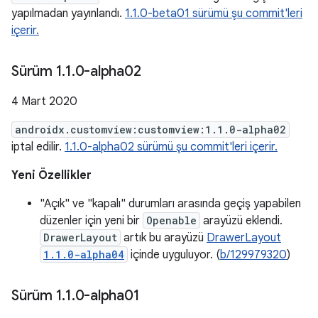
yapılmadan yayınlandı.
1.1.0-beta01 sürümü şu commit'leri
içerir.
Sürüm 1
.
1
.
0-alpha02
4 Mart 2020
androidx.customview:customview:1.1.0-alpha02
iptal edilir.
1.1.0-alpha02 sürümü şu commit'leri içerir.
Yeni Özellikler
"Açık" ve "kapalı" durumları arasında geçiş yapabilen
düzenler için yeni bir
Openable
arayüzü eklendi.
DrawerLayout
artık bu arayüzü
DrawerLayout
1.1.0-alpha04
içinde uyguluyor. (
b/129979320
)
Sürüm 1
.
1
.
0-alpha01