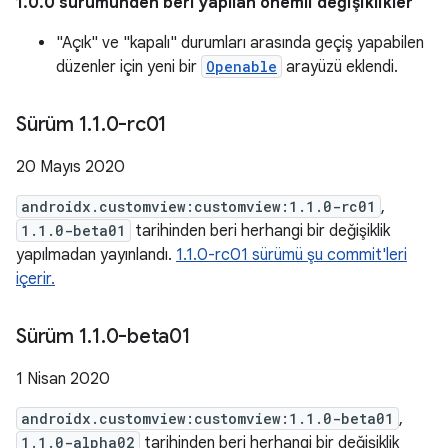
1.0.0 sürümünden beri yapılan önemli değişiklikler
"Açık" ve "kapalı" durumları arasında geçiş yapabilen
düzenler için yeni bir
Openable
arayüzü eklendi.
Sürüm 1
.
1
.
0-rc01
20 Mayıs 2020
androidx.customview:customview:1.1.0-rc01
,
1.1.0-beta01
tarihinden beri herhangi bir değişiklik
yapılmadan yayınlandı.
1.1.0-rc01 sürümü şu commit'leri
içerir.
Sürüm 1
.
1
.
0-beta01
1 Nisan 2020
androidx.customview:customview:1.1.0-beta01
,
1.1.0-alpha02
tarihinden beri herhangi bir değişiklik