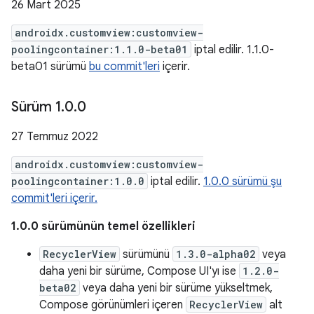
26 Mart 2025
androidx.customview:customview-
poolingcontainer:1.1.0-beta01
iptal edilir. 1.1.0-
beta01 sürümü
bu commit'leri
içerir.
Sürüm 1
.
0
.
0
27 Temmuz 2022
androidx.customview:customview-
poolingcontainer:1.0.0
iptal edilir.
1.0.0 sürümü şu
commit'leri içerir.
1.0.0 sürümünün temel özellikleri
RecyclerView
sürümünü
1.3.0-alpha02
veya
daha yeni bir sürüme, Compose UI'yı ise
1.2.0-
beta02
veya daha yeni bir sürüme yükseltmek,
Compose görünümleri içeren
RecyclerView
alt