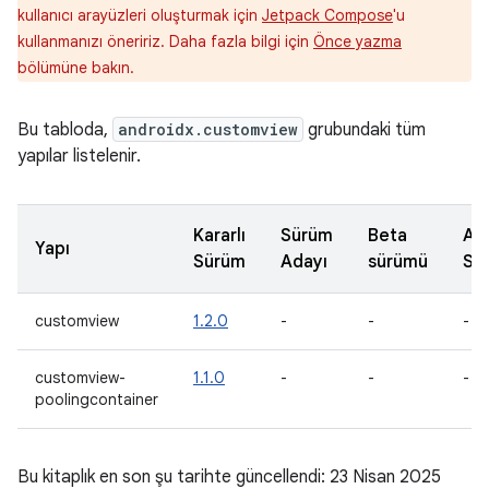
kullanıcı arayüzleri oluşturmak için
Jetpack Compose
'u
kullanmanızı öneririz. Daha fazla bilgi için
Önce yazma
bölümüne bakın.
Bu tabloda,
androidx.customview
grubundaki tüm
yapılar listelenir.
Kararlı
Sürüm
Beta
Alf
Yapı
Sürüm
Adayı
sürümü
Sü
customview
1.2.0
-
-
-
customview-
1.1.0
-
-
-
poolingcontainer
Bu kitaplık en son şu tarihte güncellendi: 23 Nisan 2025