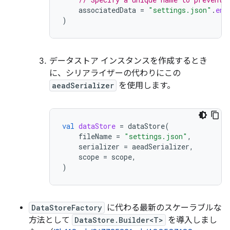
associatedData
=
"settings.json"
.
enc
)
データストア インスタンスを作成するとき
に、シリアライザーの代わりにこの
aeadSerializer
を使用します。
val
dataStore
=
dataStore
(
fileName
=
"settings.json"
,
serializer
=
aeadSerializer
,
scope
=
scope
,
)
DataStoreFactory
に代わる最新のスケーラブルな
方法として
DataStore.Builder<T>
を導入しまし