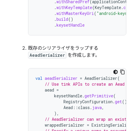
.
withSharedPref
(
applicationConte
.
withKeyTemplate
(
KeyTemplate
.
cre
.
withMasterKeyUri
(
"android-keyst
.
build
()
.
keysetHandle
既存のシリアライザをラップする
AeadSerializer
を作成します。
val
aeadSerializer
=
AeadSerializer
(
// Use tink APIs to create an Aead o
aead
=
keysetHandle
.
getPrimitive
(
RegistryConfiguration
.
get
(),
Aead
::
class
.
java
,
),
// AeadSerializer can wrap an existi
wrappedSerializer
=
ExistingSerializ
// Specify a unique name to prevent 