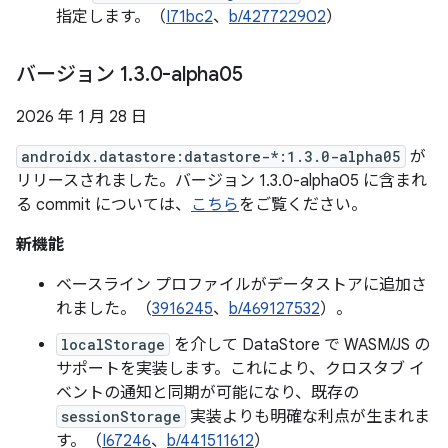
指定します。（
I71bc2
、
b/427722902
）
バージョン 1
.
3
.
0-alpha05
2026 年 1 月 28 日
androidx.datastore:datastore-*:1.3.0-alpha05
が
リリースされました。バージョン 1.3.0-alpha05 に含まれ
る commit については、
こちら
をご覧ください。
新機能
ベースライン プロファイルがデータストアに追加さ
れました。（
3916245
、
b/469127532
）。
localStorage
を介して DataStore で WASM/JS の
サポートを実装します。これにより、クロスタブ イ
ベントの通知と同期が可能になり、既存の
sessionStorage
実装よりも明確な利点が生まれま
す。（
I67246
、
b/441511612
）