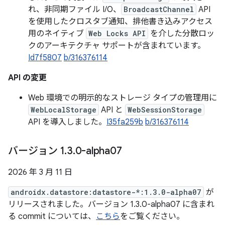
れ、非同期ファイル I/O、
BroadcastChannel
API
を使用したクロスタブ通知、排他書き込みアクセス
用のネイティブ
Web Locks API
を介した分散ロッ
クのアーキテクチャ サポートが含まれています。
Id7f5807
b/316376114
API の変更
Web 環境での明示的なストレージ タイプの管理用に
WebLocalStorage
API と
WebSessionStorage
API を導入しました。
I35fa259b
b/316376114
バージョン 1
.
3
.
0-alpha07
2026 年 3 月 11 日
androidx.datastore:datastore-*:1.3.0-alpha07
が
リリースされました。バージョン 1.3.0-alpha07 に含まれ
る commit については、
こちら
をご覧ください。