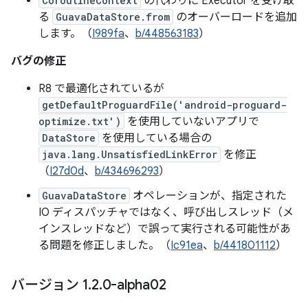
CoroutineContext
の代わりに Executor を受け取
る
GuavaDataStore.from
のオーバーロードを追加
します。（
I989fa
、
b/448563183
）
バグの修正
R8 で最適化されているが
getDefaultProguardFile('android-proguard-
optimize.txt')
を使用していないアプリで
DataStore
を使用している場合の
java.lang.UnsatisfiedLinkError
を修正
（
I27d0d
、
b/434696293
）
GuavaDataStore
オペレーションが、指定された
IO ディスパッチャではなく、呼び出しスレッド（メ
インスレッドなど）で誤って実行される可能性があ
る問題を修正しました。（
Ic91ea
、
b/441801112
）
バージョン 1
.
2
.
0-alpha02