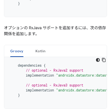
}
オプションの RxJava サポートを追加するには、次の依存
関係を追加します。
Groovy
Kotlin
dependencies
{
// optional - RxJava2 support
implementation
"androidx.datastore:datasto
// optional - RxJava3 support
implementation
"androidx.datastore:datasto
}