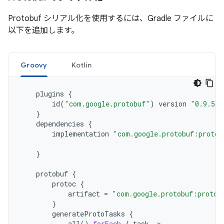
Protobuf シリアル化を使用するには、Gradle ファイルに
以下を追加します。
Groovy
Kotlin
plugins
{
id
(
"com.google.protobuf"
)
version
"0.9.5"
}
dependencies
{
implementation
"com.google.protobuf:protob
}
protobuf
{
protoc
{
artifact
=
"com.google.protobuf:protoc
}
generateProtoTasks
{
all
().
forEach
{
task
->