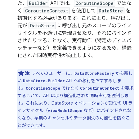
た、
Builder
API では、
CoroutineScope
ではな
く
CoroutineContext
を使用して
DataStore
を
初期化する必要があります。これにより、呼び出し
元が
DataStore
に呼び出し元のスコープのライフ
サイクルを不適切に管理させたり、それにバインド
させたりすることなく、実行動作（特定のディスパ
ッチャーなど）を定義できるようになるため、構造
化された同時実行性が向上します。
注:
すべてのユーザーに、
から新し
DataStoreFactory
い
API への移行をおすすめしま
DataStore.Builder
す。
ではなく
を要求
CoroutineScope
CoroutineContext
することで、API はより構造化された同時実行を強制しま
す。これにより、DataStore オペレーションが短命の UI ラ
イフサイクル（
など）にバインドされな
viewModelScope
くなり、早期のキャンセルやデータ損失の可能性を防ぐこ
とができます。