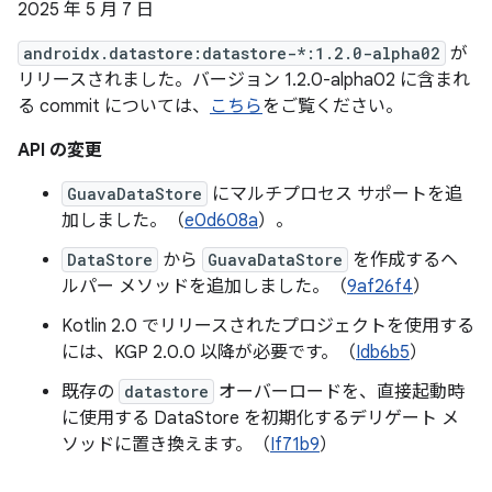
2025 年 5 月 7 日
androidx.datastore:datastore-*:1.2.0-alpha02
が
リリースされました。バージョン 1.2.0-alpha02 に含まれ
る commit については、
こちら
をご覧ください。
API の変更
GuavaDataStore
にマルチプロセス サポートを追
加しました。（
e0d608a
）。
DataStore
から
GuavaDataStore
を作成するヘ
ルパー メソッドを追加しました。（
9af26f4
）
Kotlin 2.0 でリリースされたプロジェクトを使用する
には、KGP 2.0.0 以降が必要です。（
Idb6b5
）
既存の
datastore
オーバーロードを、直接起動時
に使用する DataStore を初期化するデリゲート メ
ソッドに置き換えます。（
If71b9
）