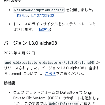
API の変更
ReThrowCorruptionHandler
を公開しました。
（
I137bb
、
b/427722902
）
トレースのライフサイクルをシステム トレースと一
致させます。（
Ib391b
）
バージョン 1
.
3
.
0-alpha08
2026 年 4 月 22 日
androidx.datastore:datastore-*:1.3.0-alpha08
が
リリースされました。バージョン 1.3.0-alpha08 に含まれ
る commit については、
こちら
をご覧ください。
新機能
ウェブ プラットフォームの DataStore で Origin
Private File System（OPFS）のサポートを追加しま
した。この実装では
WebOpfsStorage
が導入さ