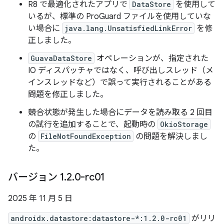
R8 で最適化されたアプリで
DataStore
を使用して
いるが、標準の ProGuard ファイルを使用していな
い場合に
java.lang.UnsatisfiedLinkError
を修
正しました。
GuavaDataStore
オペレーションが、指定された
IO ディスパッチャではなく、呼び出しスレッド（メ
インスレッドなど）で誤って実行されることがある
問題を修正しました。
競合状態が発生した場合にデータを読み取る 2 回目
の試行を追加することで、起動時の
OkioStorage
の
FileNotFoundException
の問題を解決しまし
た。
バージョン 1
.
2
.
0-rc01
2025 年 11 月 5 日
androidx.datastore:datastore-*:1.2.0-rc01
がリリ