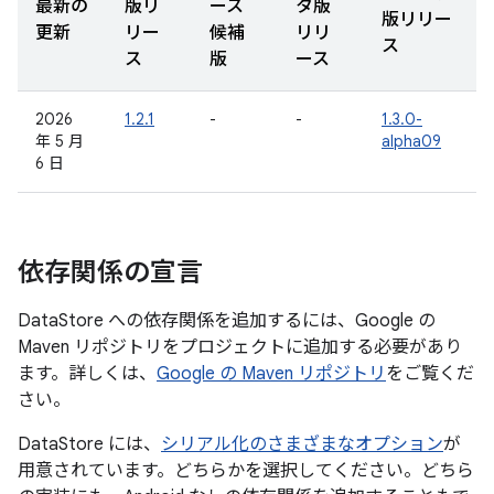
最新の
版リ
ース
タ版
版リリー
更新
リー
候補
リリ
ス
ス
版
ース
2026
1.2.1
-
-
1.3.0-
年 5 月
alpha09
6 日
依存関係の宣言
DataStore への依存関係を追加するには、Google の
Maven リポジトリをプロジェクトに追加する必要があり
ます。詳しくは、
Google の Maven リポジトリ
をご覧くだ
さい。
DataStore には、
シリアル化のさまざまなオプション
が
用意されています。どちらかを選択してください。どちら