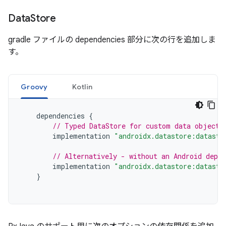
Data
Store
gradle ファイルの dependencies 部分に次の行を追加しま
す。
Groovy
Kotlin
dependencies
{
// Typed DataStore for custom data objects
implementation
"androidx.datastore:datasto
// Alternatively - without an Android depen
implementation
"androidx.datastore:datasto
}