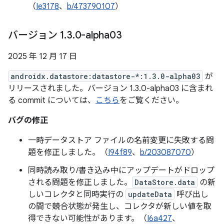
（
Ie3178
、
b/473790107
）
バージョン 1
.
3
.
0-alpha03
2025 年 12 月 17 日
androidx.datastore:datastore-*:1.3.0-alpha03
が
リリースされました。バージョン 1.3.0-alpha03 に含まれ
る commit については、
こちら
をご覧ください。
バグの修正
一時データストア ファイルの名前変更に失敗する問
題を修正しました。（
I94f89
、
b/203087070
）
同時読み取り/書き込み中にアップデートがドロップ
される問題を修正しました。
DataStore.data
の新
しいコレクタと同時実行の
updateData
呼び出し
の間で競合状態が発生し、コレクタが新しい値を取
得できない可能性があります。（
I6a427
、