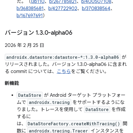
た。（
I3b110
、
b/267785821
、
b/400507108
、
b/368385681
、
b/427722902
、
b/370838564
、
b/167697691
）
バージョン 1
.
3
.
0-alpha06
2026 年 2 月 25 日
androidx.datastore:datastore-*:1.3.0-alpha06
が
リリースされました。バージョン 1.3.0-alpha06 に含まれ
る commit については、
こちら
をご覧ください。
新機能
DataStore
が Android ターゲット プラットフォー
ムで
androidx.tracing
をサポートするようにな
りました。トレースを使用して
DataStore
を作成
するに
は、
DataStoreFactory.createWithTracing()
関
数に
androidx.tracing.Tracer
インスタンスを