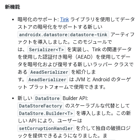
新機能
暗号化のサポート:
Tink
ライブラリを使用してデータ
ストアの暗号化をサポートする新しい
androidx.datastore:datastore-tink
アーティフ
ァクトを導入しました。このモジュールで
は、
Serializer<T>
を実装し、Tink の関連データ
を使用した認証付き暗号（AEAD）を使用してデー
タを暗号化および復号する新しいラッパー クラスで
ある
AeadSerializer
を紹介しま
す。
AeadSerializer
は JVM と Android のターゲ
ット プラットフォームで使用できます。
新しい
DataStore
Builder API:
DataStoreFactory
のスケーラブルな代替として
DataStore.Builder<T>
を導入しました。この新
しい API により、ユーザーは
setCorruptionHandler
を介して独自の破損ロジ
ックを提供できるようになりました。ま