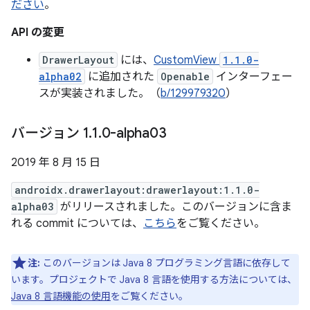
ださい
。
API の変更
DrawerLayout
には、
CustomView
1.1.0-
alpha02
に追加された
Openable
インターフェー
スが実装されました。（
b/129979320
）
バージョン 1
.
1
.
0-alpha03
2019 年 8 月 15 日
androidx.drawerlayout:drawerlayout:1.1.0-
alpha03
がリリースされました。このバージョンに含ま
れる commit については、
こちら
をご覧ください。
注:
このバージョンは Java 8 プログラミング言語に依存して
います。プロジェクトで Java 8 言語を使用する方法については、
Java 8 言語機能の使用
をご覧ください。