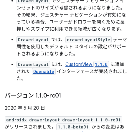
DrawerLayout
でジェスチャー ナビゲーション イ
ンセットのサイズが考慮されるようになりました。
その結果、ジェスチャー ナビゲーションが有効にな
っている場合、ユーザーがドロワーを開くために長
押しやスワイプに利用できる領域が広くなります。
DrawerLayout
では、
drawerLayoutStyle
テーマ
属性を使用したデフォルト スタイルの設定がサポー
トされるようになりました。
DrawerLayout
には、
CustomView
1.1.0
に追加
された
Openable
インターフェースが実装されまし
た。
バージョン 1
.
1
.
0-rc01
2020 年 5 月 20 日
androidx.drawerlayout:drawerlayout:1.1.0-rc01
がリリースされました。
1.1.0-beta01
からの変更はあ