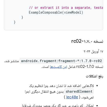
// or extract it into a separate, testab
ExampleComposable
(
viewModel
)
}
}
نسخه ۱
۰-rc02
.
۷
.
۱۷ آوریل ۲۰۲۴
androidx.fragment:fragment-*:1.7.0-rc02
منتشر شد.
نسخه 1.7.0-rc02 شامل
این کامیت‌ها
است.
رفع اشکالات
لاگ‌هایی اضافه شد تا نشان دهد چرا تنظیم یک
sharedElement
بدون هیچ انتقال دیگری اجرا
نمی‌شود. (
Iec48e
)
اشکالی که باعث می‌شد اگر یک عنصر مشترک غیرقابل