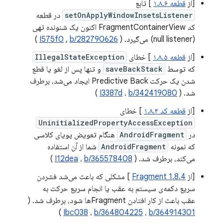
[از
قطعه ۱.۸.۶
] تابع
setOnApplyWindowInsetsListener
در قطعه
کد FragmentContainerView اکنون یک شنونده تهی
(null listener) می‌گیرد. (
b/282790626
,
I575f0
)
[از
قطعه ۱.۸.۵
] خطای
IllegalStateException
که توسط
saveBackStack
و تنها پس از لغو یا قطع
شدن یک حرکت Predictive Back ایجاد می‌شد، برطرف
شد. (
b/342419080
،
I3387d
)
[از
قطعه کد ۱.۸.۴
] خطای
UninitializedPropertyAccessException
در
AndroidFragment
هنگام تعویض پویای کلاسی
که نمونه
AndroidFragment
شما از آن استفاده
می‌کند، برطرف شد. (
b/365578408
،
I12dea
)
[از
Fragment 1.8.4
] مشکلی که باعث می‌شد فشردن
سریع دکمه‌ی سیستم به عقب یا انجام سریع حرکت به
عقب باعث از کار افتادن Fragmentها شود، برطرف شد. (
)
Ibc038
،
b/364804225
،
b/364914301