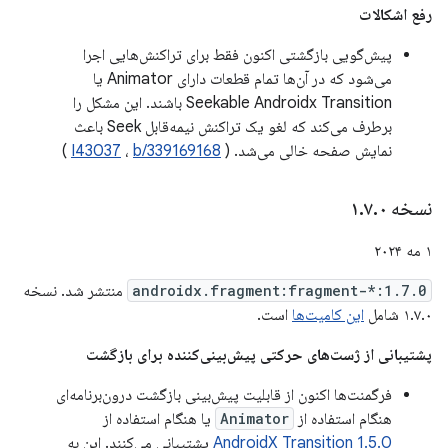
رفع اشکالات
پیش‌گویی بازگشتی اکنون فقط برای تراکنش‌هایی اجرا
می‌شود که در آن‌ها تمام قطعات دارای Animator یا
Seekable Androidx Transition باشند. این مشکل را
برطرف می‌کند که لغو یک تراکنش نیمه‌قابل Seek باعث
نمایش صفحه خالی می‌شد. (
b/339169168
،
I43037
)
نسخه ۱
۰
.
۷
.
۱ مه ۲۰۲۴
androidx.fragment:fragment-*:1.7.0
منتشر شد. نسخه
۱.۷.۰ شامل
این کامیت‌ها
است.
پشتیبانی از ژست‌های حرکتی پیش‌بینی‌کننده برای بازگشت
فرگمنت‌ها اکنون از قابلیت پیش‌بینی بازگشت درون‌برنامه‌ای
هنگام استفاده از
Animator
یا هنگام استفاده از
AndroidX Transition 1.5.0
پشتیبانی می‌کنند. این به