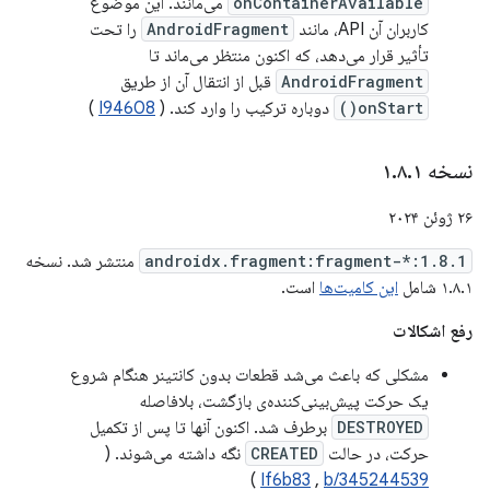
onContainerAvailable
می‌مانند. این موضوع
کاربران آن API، مانند
AndroidFragment
را تحت
تأثیر قرار می‌دهد، که اکنون منتظر می‌ماند تا
AndroidFragment
قبل از انتقال آن از طریق
onStart()
دوباره ترکیب را وارد کند. (
I94608
)
نسخه ۱
۱
.
۸
.
۲۶ ژوئن ۲۰۲۴
androidx.fragment:fragment-*:1.8.1
منتشر شد. نسخه
۱.۸.۱ شامل
این کامیت‌ها
است.
رفع اشکالات
مشکلی که باعث می‌شد قطعات بدون کانتینر هنگام شروع
یک حرکت پیش‌بینی‌کننده‌ی بازگشت، بلافاصله
DESTROYED
برطرف شد. اکنون آنها تا پس از تکمیل
حرکت، در حالت
CREATED
نگه داشته می‌شوند. (
)
If6b83
,
b/345244539