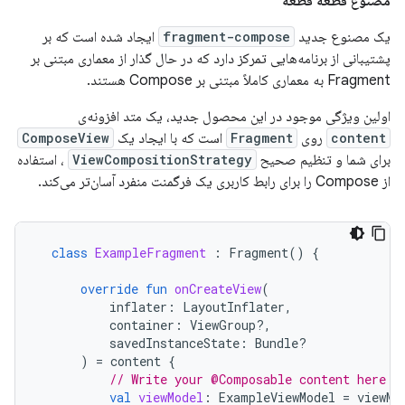
مصنوع قطعه قطعه
یک مصنوع جدید
fragment-compose
ایجاد شده است که بر
پشتیبانی از برنامه‌هایی تمرکز دارد که در حال گذار از معماری مبتنی بر
Fragment به معماری کاملاً مبتنی بر Compose هستند.
اولین ویژگی موجود در این محصول جدید، یک متد افزونه‌ی
content
روی
Fragment
است که با ایجاد یک
ComposeView
برای شما و تنظیم صحیح
ViewCompositionStrategy
، استفاده
از Compose را برای رابط کاربری یک فرگمنت منفرد آسان‌تر می‌کند.
class
ExampleFragment
:
Fragment
()
{
override
fun
onCreateView
(
inflater
:
LayoutInflater
,
container
:
ViewGroup?,
savedInstanceState
:
Bundle?
)
=
content
{
// Write your @Composable content here
val
viewModel
:
ExampleViewModel
=
viewMo