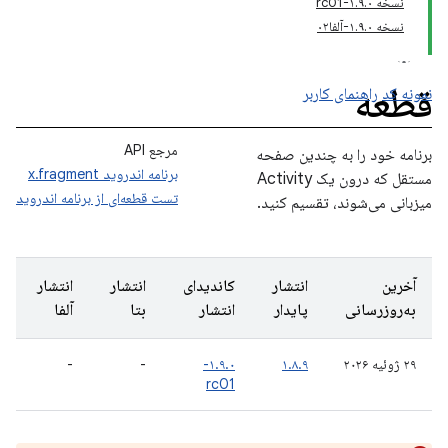
نسخه ۱.۹.۰-rc01
نسخه ۱.۹.۰-آلفا۰۲
قطعه
نمونه کد
راهنمای کاربر
مرجع API
برنامه خود را به چندین صفحه
برنامه اندروید x.fragment
مستقل که درون یک Activity
تست قطعه‌ای از برنامه اندروید
میزبانی می‌شوند، تقسیم کنید.
آخرین
انتشار
کاندیدای
انتشار
انتشار
به‌روزرسانی
پایدار
انتشار
بتا
آلفا
۲۹ ژوئیه ۲۰۲۶
۱.۸.۹
۱.۹.۰-
-
-
rc01