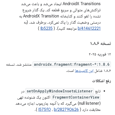
AndroidX Transitions ایجاد می‌شد و باعث می‌شد
تراکنش‌های متوالی و سریع قطعه کد، یک گذار شروع
نشده را لغو کنند و کتابخانه AndroidX Transition به
درستی وضعیت گذار را پاک نمی‌کرد، برطرف شد. (به
b/414612221
مراجعه کنید). (
Ib5235
)
نسخه ۱
۶
.
۸
.
۱۲ فوریه ۲۰۲۵
androidx.fragment:fragment-*:1.8.6
منتشر شد. نسخه
۱.۸.۶ شامل
این کامیت‌ها
است.
رفع اشکالات
تابع
setOnApplyWindowInsetsListener
در
FragmentContainerView
اکنون یک شنونده تهی
(null listener) می‌گیرد که با آنچه چارچوب اجازه می‌دهد
مطابقت دارد (
b/282790626
،
I575f0
).