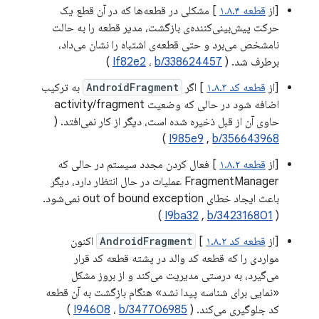
[از
قطعه ۱.۸.۴
] مشکلی در قطعه‌ها که در آن قطع یک
حرکت پیش‌بینی‌کننده‌ی بازگشت، مدیر قطعه را به حالت
نامشخص می‌برد و حتی قطعه‌ی اشتباه را نشان می‌داد،
برطرف شد. (
b/338624457
،
If82e2
)
[از
قطعه کد ۱.۸.۳
] اگر
AndroidFragment
به ترکیب
اضافه شود در حالی که وضعیت activity/fragment
حاوی آن از قبل ذخیره شده است، دیگر از کار نمی‌افتد. (
)
I985e9
,
b/356643968
[از
قطعه ۱.۸.۲
] فعال کردن مجدد سیستم در حالی که
FragmentManager عملیات در حال انتظار دارد، دیگر
باعث ایجاد خطای out of bound exception نمی‌شود.
)
I9ba32
,
b/342316801
(
[از
قطعه کد ۱.۸.۲
]
AndroidFragment
اکنون
مواردی را که قطعه کد والد در پشته قطعه کد قرار
می‌گیرد، به درستی مدیریت می‌کند و از بروز مشکل
«نمایی برای شناسه پیدا نشد» هنگام بازگشت به آن قطعه
کد جلوگیری می‌کند. (
b/347706985
،
I94608
)