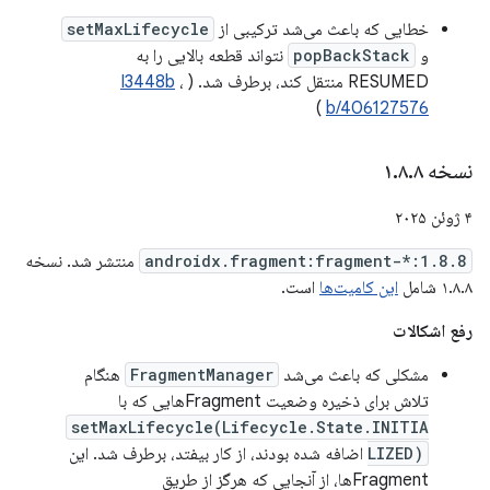
خطایی که باعث می‌شد ترکیبی از
setMaxLifecycle
و
popBackStack
نتواند قطعه بالایی را به
RESUMED منتقل کند، برطرف شد. (
،
I3448b
)
b/406127576
نسخه ۱
۸
.
۸
.
۴ ژوئن ۲۰۲۵
androidx.fragment:fragment-*:1.8.8
منتشر شد. نسخه
۱.۸.۸ شامل
این کامیت‌ها
است.
رفع اشکالات
مشکلی که باعث می‌شد
FragmentManager
هنگام
تلاش برای ذخیره وضعیت Fragmentهایی که با
setMaxLifecycle(Lifecycle.State.INITIA
LIZED)
اضافه شده بودند، از کار بیفتد، برطرف شد. این
Fragmentها، از آنجایی که هرگز از طریق