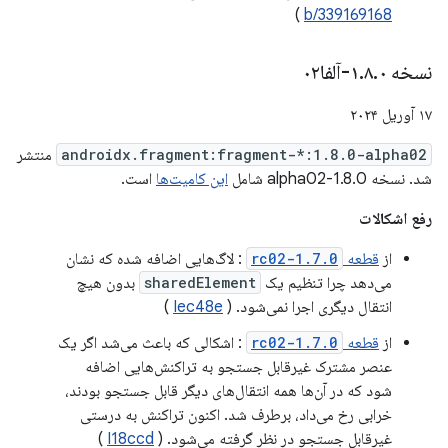
)
b/339169168
نسخه ۱
۰-آلفا۰۲
.
۸
.
۱۷ آوریل ۲۰۲۴
androidx.fragment:fragment-*:1.8.0-alpha02
منتشر
شد. نسخه 1.8.0-alpha02 شامل
این کامیت‌ها
است.
رفع اشکالات
از
قطعه
1.7.0-rc02
: لاگ‌هایی اضافه شده که نشان
می‌دهد چرا تنظیم یک
sharedElement
بدون هیچ
انتقال دیگری اجرا نمی‌شود. (
Iec48e
)
از
قطعه
1.7.0-rc02
: اشکالی که باعث می‌شد اگر یک
عنصر مشترک غیرقابل جستجو به تراکنش‌هایی اضافه
شود که در آن‌ها همه انتقال‌های دیگر قابل جستجو بودند،
خرابی رخ می‌داد، برطرف شد. اکنون تراکنش به درستی
غیرقابل جستجو در نظر گرفته می‌شود. (
I18ccd
)