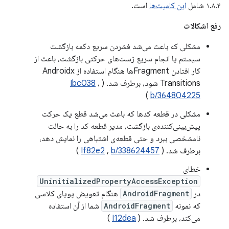
۱.۸.۴ شامل
این کامیت‌ها
است.
رفع اشکالات
مشکلی که باعث می‌شد فشردن سریع دکمه بازگشت
سیستم یا انجام سریع ژست‌های حرکتی بازگشت، باعث از
کار افتادن Fragmentها هنگام استفاده از Androidx
Transitions شود، برطرف شد. (
،
Ibc038
)
b/364804225
مشکلی در قطعه کدها که باعث می‌شد قطع یک حرکت
پیش‌بینی‌کننده‌ی بازگشت، مدیر قطعه کد را به حالت
نامشخصی ببرد و حتی قطعه‌ی اشتباهی را نمایش دهد،
برطرف شد. (
b/338624457
,
If82e2
)
خطای
UninitializedPropertyAccessException
در
AndroidFragment
هنگام تعویض پویای کلاسی
که نمونه
AndroidFragment
شما از آن استفاده
می‌کند، برطرف شد. (
I12dea
)