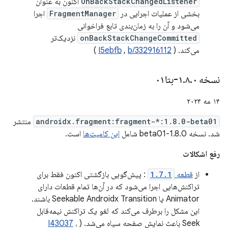
OnBackStackChangedListener
اکنون به عنوان
بخشی از عملیات اجرایی در
FragmentManager
اجرا
می‌شود و آن را به زمان‌بندی تابع فراخوانی
onBackStackChangeCommitted
نزدیک‌تر
می‌کند. (
b/332916112
,
I5ebfb
)
نسخه ۱
۰-بتا۰۱
.
۸
.
۱۴ مه ۲۰۲۴
androidx.fragment:fragment-*:1.8.0-beta01
منتشر
شد. نسخه 1.8.0-beta01 شامل
این کامیت‌ها
است.
رفع اشکالات
از
قطعه
1.7.1
: پیش‌گویی بازگشتی اکنون فقط برای
تراکنش‌هایی اجرا می‌شود که در آن‌ها تمام قطعات دارای
Animator یا Seekable Androidx Transition باشند.
این مشکل را برطرف می‌کند که لغو یک تراکنش نیمه‌قابل
Seek باعث نمایش صفحه سیاه می‌شد. (
،
I43037