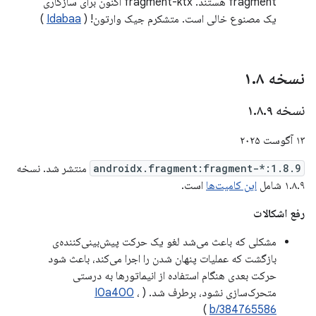
fragment هستند. fragment-ktx اکنون برای سازگاری
یک مصنوع خالی است. متشکرم جیک وارتون! (
Idabaa
)
نسخه ۱
۸
.
نسخه ۱
۹
.
۸
.
۱۳ آگوست ۲۰۲۵
androidx.fragment:fragment-*:1.8.9
منتشر شد. نسخه
۱.۸.۹ شامل
این کامیت‌ها
است.
رفع اشکالات
مشکلی که باعث می‌شد لغو یک حرکت پیش‌بینی‌کننده‌ی
بازگشت که عملیات پنهان شدن را اجرا می‌کند، باعث شود
حرکت بعدی هنگام استفاده از انیماتورها به درستی
متحرک‌سازی نشود، برطرف شد. (
،
I0a400
)
b/384765586