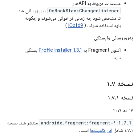
مستندات مربوط به APIهای
OnBackStackChangedListener
به‌روزرسانی شد
تا مشخص شود چه زمانی فراخوانی می‌شوند و چگونه
باید استفاده شوند. (
I0bfd9
)
به‌روزرسانی وابستگی
اکنون Fragment به
Profile Installer 1.3.1
بستگی
دارد.
نسخه ۱
۷
.
نسخه ۱
۱
.
۷
.
۱۴ مه ۲۰۲۴
androidx.fragment:fragment-*:1.7.1
منتشر شد. نسخه
۱.۷.۱ شامل
این کامیت‌ها
است.