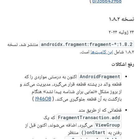
)
b/356643968
نسخه ۱
۲
.
۸
.
۲۴ ژوئیه ۲۰۲۴
androidx.fragment:fragment-*:1.8.2
منتشر شد. نسخه
۱.۸.۲ شامل
این کامیت‌ها
است.
رفع اشکالات
AndroidFragment
اکنون به درستی مواردی را که
قطعه والد در پشته قطعه قرار می‌گیرد، مدیریت می‌کند و
از بروز مشکل «نمایی برای شناسه پیدا نشد» هنگام
بازگشت به آن قطعه جلوگیری می‌کند. (
I94608
)
قطعاتی که از طریق متد
FragmentTransaction.add
که یک
ViewGroup
می‌گیرد، اضافه می‌شوند، اکنون قبل از
رفتن به
onStart()
منتظر