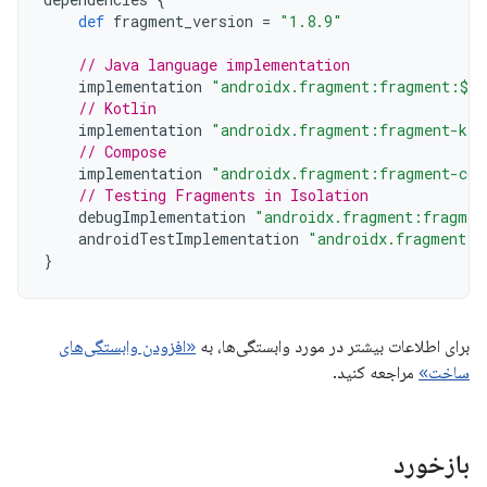
def
fragment_version
=
"1.8.9"
// Java language implementation
implementation
"androidx.fragment:fragment:$fr
// Kotlin
implementation
"androidx.fragment:fragment-ktx
// Compose
implementation
"androidx.fragment:fragment-com
// Testing Fragments in Isolation
debugImplementation
"androidx.fragment:fragmen
androidTestImplementation
"androidx.fragment:f
}
برای اطلاعات بیشتر در مورد وابستگی‌ها، به
«افزودن وابستگی‌های
ساخت»
مراجعه کنید.
بازخورد