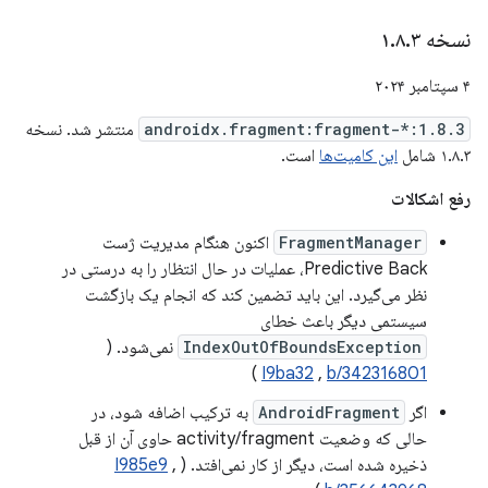
نسخه ۱
۳
.
۸
.
۴ سپتامبر ۲۰۲۴
androidx.fragment:fragment-*:1.8.3
منتشر شد. نسخه
۱.۸.۳ شامل
این کامیت‌ها
است.
رفع اشکالات
FragmentManager
اکنون هنگام مدیریت ژست
Predictive Back، عملیات در حال انتظار را به درستی در
نظر می‌گیرد. این باید تضمین کند که انجام یک بازگشت
سیستمی دیگر باعث خطای
IndexOutOfBoundsException
نمی‌شود. (
)
I9ba32
,
b/342316801
اگر
AndroidFragment
به ترکیب اضافه شود، در
حالی که وضعیت activity/fragment حاوی آن از قبل
ذخیره شده است، دیگر از کار نمی‌افتد. (
,
I985e9