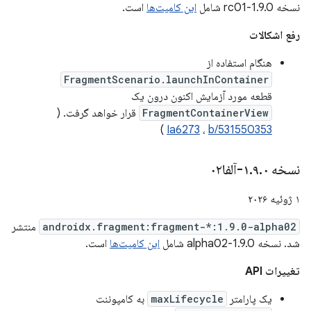
نسخه 1.9.0-rc01 شامل
این کامیت‌ها
است.
رفع اشکالات
هنگام استفاده از
FragmentScenario.launchInContainer
قطعه مورد آزمایش اکنون درون یک
FragmentContainerView
قرار خواهد گرفت. (
)
Ia6273
،
b/531550353
نسخه ۱
۰-آلفا۰۲
.
۹
.
۱ ژوئیه ۲۰۲۶
androidx.fragment:fragment-*:1.9.0-alpha02
منتشر
شد. نسخه 1.9.0-alpha02 شامل
این کامیت‌ها
است.
تغییرات API
یک پارامتر
maxLifecycle
به کامپوننت