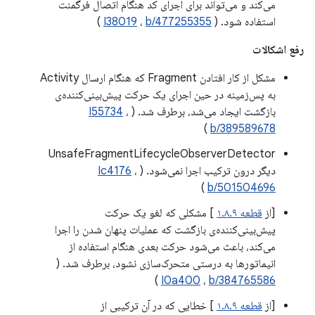
می‌کند و می‌تواند برای اجرای کد هنگام اتصال فرگمنت
استفاده شود. (
b/477255355
،
I38019
)
رفع اشکالات
مشکل از کار افتادن Fragment که هنگام ارسال Activity
به پس‌زمینه در حین اجرای یک حرکت پیش‌بینی‌کننده‌ی
بازگشت ایجاد می‌شد، برطرف شد. (
،
I55734
)
b/389589678
UnsafeFragmentLifecycleObserverDetector
دیگر درون ترکیب اجرا نمی‌شود. (
،
Ic4176
)
b/501504696
[از
قطعه ۱.۸.۹
] مشکلی که لغو یک حرکت
پیش‌بینی‌کننده‌ی بازگشت که عملیات پنهان شدن را اجرا
می‌کند، باعث می‌شود حرکت بعدی هنگام استفاده از
انیماتورها به درستی متحرک‌سازی نشود، برطرف شد. (
)
I0a400
،
b/384765586
[از
قطعه ۱.۸.۹
] خطایی که در آن ترکیبی از