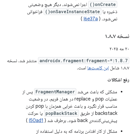
onCreate()
اجرا نمی‌شوند، دیگر هیچ وضعیتی
ذخیره یا
onSaveInstanceState()
فراخوانی
نمی‌شود. (
I6e37a
)
نسخه ۱
۷
.
۸
.
۲۰ مه ۲۰۲۵
androidx.fragment:fragment-*:1.8.7
منتشر شد. نسخه
۱.۸.۷ شامل
این کامیت‌ها
است.
رفع اشکالات
مشکلی که باعث می‌شد
FragmentManager
پس از
عملیات pop و replace در همان فریم، در وضعیت
مناسب قرار نگیرد و باعث خرابی همزمان با pop کردن
backstack از طریق
popBackStack
یا حرکت
پیش‌بینی‌کننده‌ی back شود، برطرف شد (
I50ad1
)
مشکل از کار افتادن برنامه که به دلیل استفاده از