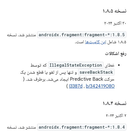
نسخه ۱
۵
.
۸
.
۳۰ اکتبر ۲۰۲۴
androidx.fragment:fragment-*:1.8.5
منتشر شد. نسخه
۱.۸.۵ شامل
این کامیت‌ها
است.
رفع اشکالات
خطای
IllegalStateException
که توسط
saveBackStack
و تنها پس از لغو یا قطع شدن یک
حرکت Predictive Back ایجاد می‌شد، برطرف شد. (
)
I3387d
،
b/342419080
نسخه ۱
۴
.
۸
.
۲ اکتبر ۲۰۲۴
androidx.fragment:fragment-*:1.8.4
منتشر شد. نسخه