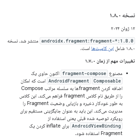
نسخه ۱
۰
.
۸
.
۱۲ ژوئن ۲۰۲۴
androidx.fragment:fragment-*:1.8.0
منتشر شد. نسخه
۱.۸.۰ شامل
این کامیت‌ها
است.
تغییرات مهم از زمان ۱.۷.۰
مصنوع
fragment-compose
اکنون حاوی یک
Composable
AndroidFragment
است که امکان
اضافه کردن fragmentها به سلسله مراتب Compose
را از طریق نام کلاس fragment فراهم می‌کند. این کلاس
به طور خودکار ذخیره و بازیابی وضعیت Fragment را
مدیریت می‌کند. این باید به عنوان جایگزینی مستقیم برای
رویکرد توصیه شده قبلی یعنی استفاده از
AndroidViewBinding
برای inflate کردن یک
Fragment استفاده شود.