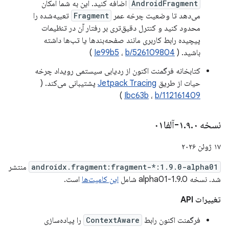
AndroidFragment
اضافه کنید. این به شما امکان
می‌دهد تا وضعیت چرخه عمر
Fragment
تعبیه‌شده را
محدود کنید و کنترل دقیق‌تری بر رفتار آن در تنظیمات
پیچیده رابط کاربری مانند صفحه‌بندها یا تب‌ها داشته
باشید. (
b/526109804
،
Ie99b5
)
کتابخانه فرگمنت اکنون از ردیابی سیستمی رویداد چرخه
حیات از طریق
Jetpack Tracing
پشتیبانی می‌کند. (
)
Ibc63b
،
b/112161409
نسخه ۱
۰-آلفا۰۱
.
۹
.
۱۷ ژوئن ۲۰۲۶
androidx.fragment:fragment-*:1.9.0-alpha01
منتشر
شد. نسخه 1.9.0-alpha01 شامل
این کامیت‌ها
است.
تغییرات API
فرگمنت اکنون رابط
ContextAware
را پیاده‌سازی