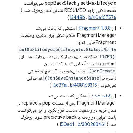
setMaxLifecycle و popBackStack نمی‌توانست
قطعه بالایی را به RESUMED منتقل کند، برطرف شد. (
)
I3448b
،
b/406127576
[از
Fragment 1.8.8
] مشکلی که باعث می‌شد
FragmentManager هنگام تلاش برای ذخیره وضعیت
Fragmentهایی که با
setMaxLifecycle(Lifecycle.State.INITIA
LIZED)
اضافه شده بودند، از کار بیفتد، برطرف شد. این
Fragmentها، از آنجایی که هرگز از طریق
onCreate()
اجرا نمی‌شوند، دیگر هیچ وضعیتی
ذخیره یا
onSaveInstanceState()
فراخوانی
نمی‌شود. (
b/408163315
,
I6e37a
)
[از
قطعه ۱.۸.۷
] مشکلی که باعث می‌شد
FragmentManager پس از عملیات pop و replace در
همان فریم در وضعیت مناسب قرار نگیرد و این می‌توانست
باعث خرابی در رابطه با predictive back شود، برطرف
شد. (
b/380288461
،
I50ad1
)