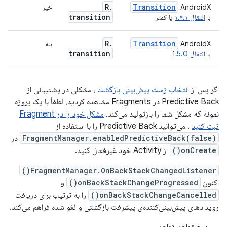
R
.
Transition
AndroidX
خیر
transition
با
انتقال ۱.۴.۱
یا کمتر
R
.
Transition
AndroidX
بله
transition
با
انتقال 1.5.0
اگر پس از
انتخاب ژست پیش‌بینی بازگشت
، مشکلی در پشتیبانی از
Predictive Back در Fragments مشاهده کردید، لطفاً با یک پروژه
نمونه که مشکل شما را بازتولید می‌کند،
مشکل خود را در Fragment
ثبت کنید
. می‌توانید Predictive Back را با استفاده از
FragmentManager.enabledPredictiveBack(false)
در
onCreate()
از Activity خود غیرفعال کنید.
FragmentManager.OnBackStackChangedListener()
اکنون
onBackStackChangeProgressed()
و
onBackStackChangeCancelled()
را به ترتیب برای دریافت
رویدادهای پیش‌بینی‌کننده‌ی پیشرفت بازگشتی و لغو شده فراهم می‌کند.