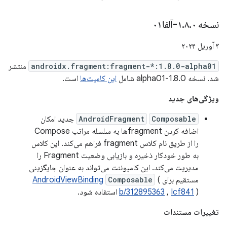
نسخه ۱
۰-آلفا۰۱
.
۸
.
۳ آوریل ۲۰۲۴
androidx.fragment:fragment-*:1.8.0-alpha01
منتشر
شد. نسخه 1.8.0-alpha01 شامل
این کامیت‌ها
است.
ویژگی‌های جدید
Composable
AndroidFragment
جدید امکان
اضافه کردن fragmentها به سلسله مراتب Compose
را از طریق نام کلاس fragment فراهم می‌کند. این کلاس
به طور خودکار ذخیره و بازیابی وضعیت Fragment را
مدیریت می‌کند. این کامپوننت می‌تواند به عنوان جایگزینی
مستقیم برای
(
Composable
AndroidViewBinding
) استفاده شود.
Icf841
,
b/312895363
تغییرات مستندات