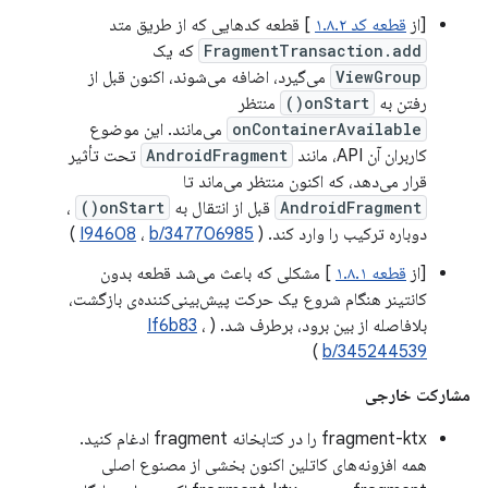
[از
قطعه کد ۱.۸.۲
] قطعه کدهایی که از طریق متد
FragmentTransaction.add
که یک
ViewGroup
می‌گیرد، اضافه می‌شوند، اکنون قبل از
رفتن به
onStart()
منتظر
onContainerAvailable
می‌مانند. این موضوع
کاربران آن API، مانند
AndroidFragment
تحت تأثیر
قرار می‌دهد، که اکنون منتظر می‌ماند تا
AndroidFragment
قبل از انتقال به
onStart()
،
دوباره ترکیب را وارد کند. (
b/347706985
،
I94608
)
[از
قطعه ۱.۸.۱
] مشکلی که باعث می‌شد قطعه بدون
کانتینر هنگام شروع یک حرکت پیش‌بینی‌کننده‌ی بازگشت،
بلافاصله از بین برود، برطرف شد. (
،
If6b83
)
b/345244539
مشارکت خارجی
fragment-ktx را در کتابخانه fragment ادغام کنید.
همه افزونه‌های کاتلین اکنون بخشی از مصنوع اصلی