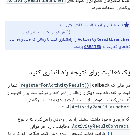
اعلام متغیرهای عضو برای نمونه های
ActivityResultLauncher
برگشتی استفاده شود.
توجه:
قبل از ایجاد قطعه یا اکتیویتی باید
فراخوانی کنید، اما نمی‌توانید
registerForActivityResult()
را راه‌اندازی کنید تا زمانی که
Lifecycle
ActivityResultLauncher
قطعه یا فعالیت به
برسد.
CREATED
یک فعالیت برای نتیجه راه اندازی کنید
در حالی که
registerForActivityResult()
callback شما را
ثبت می‌کند، فعالیت دیگر را راه‌اندازی
نمی‌کند
و درخواست برای نتیجه را
آغاز نمی‌کند. در عوض، این مسئولیت بر عهده نمونه بازگشتی
ActivityResultLauncher
است.
اگر ورودی وجود داشته باشد، راه‌انداز ورودی را می‌گیرد که با نوع
ActivityResultContract
مطابقت دارد. فراخوانی
launch()
فرآیند تولید نتیجه را شروع می کند. هنگامی که کاربر با