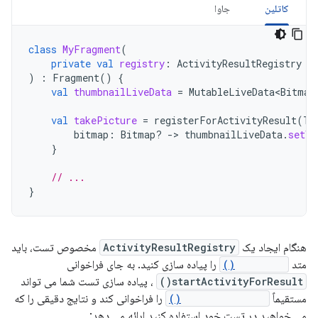
کاتلین
جاوا
class
MyFragment
(
private
val
registry
:
ActivityResultRegistry
)
:
Fragment
()
{
val
thumbnailLiveData
=
MutableLiveData<Bitmap
val
takePicture
=
registerForActivityResult
(
Ta
bitmap
:
Bitmap? 
->
thumbnailLiveData
.
setVa
}
// ...
}
هنگام ایجاد یک
ActivityResultRegistry
مخصوص تست، باید
متد
onLaunch()
را پیاده سازی کنید. به جای فراخوانی
startActivityForResult()
، پیاده سازی تست شما می تواند
مستقیماً
dispatchResult()
را فراخوانی کند و نتایج دقیقی را که
می خواهید در تست خود استفاده کنید ارائه می دهد: