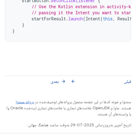
startButton
.
setOnClickListener
{
// Use the Kotlin extension in activity-ktx
// passing it the Intent you want to start
startForResult
.
launch
(
Intent
(
this
,
ResultP
}
}
قبلی
بعدی
arrow_forward
arrow_back
محتوا و نمونه کدها در این صفحه مشمول پروانه‌های توصیف‌شده در
پروانه محتوا
هستند. جاوا و OpenJDK علامت‌های تجاری یا علامت‌های تجاری ثبت‌شده Oracle و/
یا وابسته‌های آن هستند.
تاریخ آخرین به‌روزرسانی 2025-07-29 به‌وقت ساعت هماهنگ جهانی.