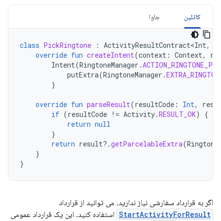
کاتلین
جاوا
class
PickRingtone
:
ActivityResultContract<Int
,
U
override
fun
createIntent
(
context
:
Context
,
ri
Intent
(
RingtoneManager
.
ACTION_RINGTONE_PIC
putExtra
(
RingtoneManager
.
EXTRA_RINGTON
}
override
fun
parseResult
(
resultCode
:
Int
,
resu
if
(
resultCode
!=
Activity
.
RESULT_OK
)
{
return
null
}
return
result
?.
getParcelableExtra
(
Ringtone
}
}
اگر به قرارداد سفارشی نیاز ندارید، می توانید از قرارداد
StartActivityForResult
استفاده کنید. این یک قرارداد عمومی