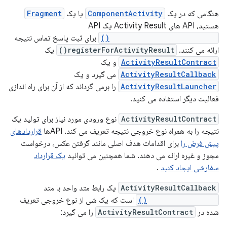
هنگامی که در یک
ComponentActivity
یا یک
Fragment
هستید، API های Activity Result یک API
registerForActivityResult()
برای ثبت پاسخ تماس نتیجه
ارائه می کنند.
registerForActivityResult()
یک
ActivityResultContract
و یک
ActivityResultCallback
می گیرد و یک
ActivityResultLauncher
را برمی گرداند که از آن برای راه اندازی
فعالیت دیگر استفاده می کنید.
ActivityResultContract
نوع ورودی مورد نیاز برای تولید یک
نتیجه را به همراه نوع خروجی نتیجه تعریف می کند. APIها
قراردادهای
پیش فرض را
برای اقدامات هدف اصلی مانند گرفتن عکس، درخواست
مجوز و غیره ارائه می دهند. شما همچنین می توانید
یک قرارداد
سفارشی ایجاد کنید
.
ActivityResultCallback
یک رابط متد واحد با متد
onActivityResult()
است که یک شی از نوع خروجی تعریف
شده در
ActivityResultContract
را می گیرد: