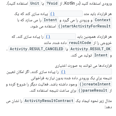
ورودی استفاده کنید (در Kotlin، از
Void?
یا
Unit
استفاده کنید).
هر قرارداد باید متد
createIntent()
پیاده سازی کند که یک
Context
و ورودی را می گیرد و
Intent
را می سازد که با
startActivityForResult()
استفاده می شود.
هر قرارداد همچنین باید
parseResult()
را پیاده سازی کند، که
خروجی را از
resultCode
داده شده، مانند
Activity.RESULT_OK
یا
Activity.RESULT_CANCELED
،
و
Intent
تولید می کند.
قراردادها می توانند به صورت اختیاری
getSynchronousResult()
را پیاده سازی کنند، اگر امکان تعیین
نتیجه برای یک ورودی داده شده بدون نیاز به فراخوانی
createIntent()
وجود داشته باشد، فعالیت دیگر را شروع کرده و
از
parseResult()
برای ساخت نتیجه استفاده کند.
مثال زیر نحوه ایجاد یک
ActivityResultContract
را نشان می
دهد: