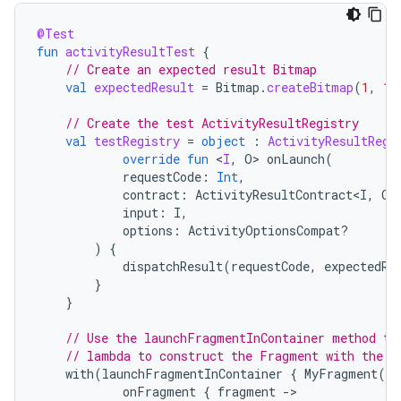
@Test
fun
activityResultTest
{
// Create an expected result Bitmap
val
expectedResult
=
Bitmap
.
createBitmap
(
1
,
1
,
// Create the test ActivityResultRegistry
val
testRegistry
=
object
:
ActivityResultRegi
override
fun
<
I
,
O
>
onLaunch
(
requestCode
:
Int
,
contract
:
ActivityResultContract<I
,
O
>
input
:
I
,
options
:
ActivityOptionsCompat?
)
{
dispatchResult
(
requestCode
,
expectedRe
}
}
// Use the launchFragmentInContainer method th
// lambda to construct the Fragment with the t
with
(
launchFragmentInContainer
{
MyFragment
(
te
onFragment
{
fragment
-