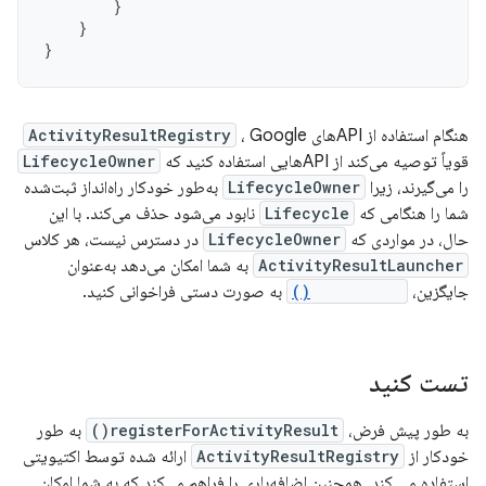
}
}
}
هنگام استفاده از APIهای
، Google
ActivityResultRegistry
قویاً توصیه می‌کند از APIهایی استفاده کنید که
LifecycleOwner
را می‌گیرند، زیرا
LifecycleOwner
به‌طور خودکار راه‌انداز ثبت‌شده
شما را هنگامی که
Lifecycle
نابود می‌شود حذف می‌کند. با این
حال، در مواردی که
LifecycleOwner
در دسترس نیست، هر کلاس
ActivityResultLauncher
به شما امکان می‌دهد به‌عنوان
جایگزین،
unregister()
به صورت دستی فراخوانی کنید.
تست کنید
به طور پیش فرض،
registerForActivityResult()
به طور
خودکار از
ActivityResultRegistry
ارائه شده توسط اکتیویتی
استفاده می کند. همچنین اضافه‌باری را فراهم می‌کند که به شما امکان