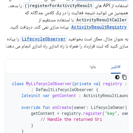
استفاده از API های
registerForActivityResult()
را بدهد،
همچنین می توانید نتیجه فعالیت را در یک کلاس جداگانه که
ActivityResultCaller
با استفاده مستقیم از
ActivityResultRegistry
پیاده سازی نمی کند، دریافت کنید.
به عنوان مثال، ممکن است بخواهید
LifecycleObserver
را پیاده
سازی کنید که ثبت قرارداد را همراه با راه اندازی راه اندازی انجام می دهد:
کاتلین
جاوا
class
MyLifecycleObserver
(
private
val
registry
:
A
:
DefaultLifecycleObserver
{
lateinit
var
getContent
:
ActivityResultLaunch
override
fun
onCreate
(
owner
:
LifecycleOwner
)
{
getContent
=
registry
.
register
(
"key"
,
owne
// Handle the returned Uri
}
}