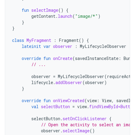
fun
selectImage
()
{
getContent
.
launch
(
"image/*"
)
}
}
class
MyFragment
:
Fragment
()
{
lateinit
var
observer
:
MyLifecycleObserver
override
fun
onCreate
(
savedInstanceState
:
Bund
// ...
observer
=
MyLifecycleObserver
(
requireActi
lifecycle
.
addObserver
(
observer
)
}
override
fun
onViewCreated
(
view
:
View
,
savedIn
val
selectButton
=
view
.
findViewById<Button
selectButton
.
setOnClickListener
{
// Open the activity to select an imag
observer
.
selectImage
()