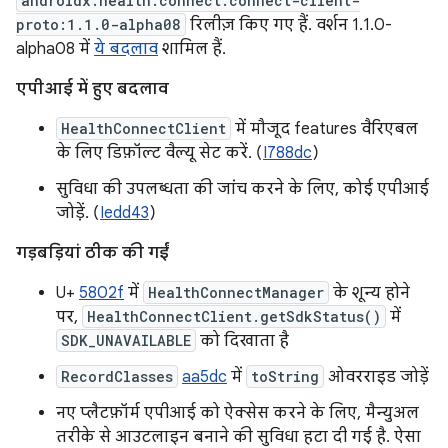
androidx.health.connect:connect-client-
proto:1.1.0-alpha08
रिलीज़ किए गए हैं. वर्शन 1.1.0-
alpha08 में
ये बदलाव
शामिल हैं.
एपीआई में हुए बदलाव
HealthConnectClient
में मौजूद features वैरिएबल
के लिए डिफ़ॉल्ट वैल्यू सेट करें. (
I788dc
)
सुविधा की उपलब्धता की जांच करने के लिए, कोई एपीआई
जोड़ें. (
Iedd43
)
गड़बड़ियां ठीक की गईं
U+
5802f
में
HealthConnectManager
के शून्य होने
पर,
HealthConnectClient.getSdkStatus()
में
SDK_UNAVAILABLE
को दिखाता है
RecordClasses
aa5dc
में
toString
ओवरराइड जोड़ें
नए प्लैटफ़ॉर्म एपीआई को ऐक्सेस करने के लिए, मैन्युअल
तरीके से आउटलाइन बनाने की सुविधा हटा दी गई है. ऐसा