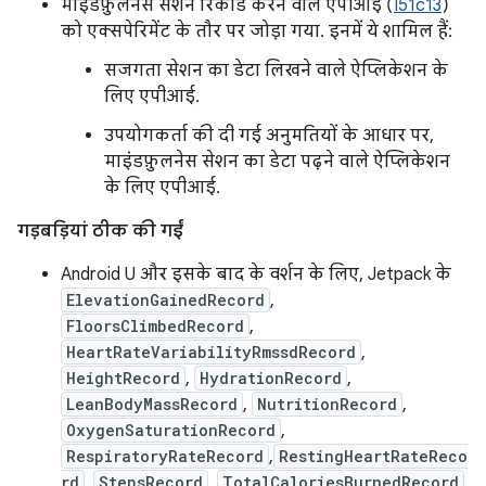
माइंडफ़ुलनेस सेशन रिकॉर्ड करने वाले एपीआई (
I51c13
)
को एक्सपेरिमेंट के तौर पर जोड़ा गया. इनमें ये शामिल हैं:
सजगता सेशन का डेटा लिखने वाले ऐप्लिकेशन के
लिए एपीआई.
उपयोगकर्ता की दी गई अनुमतियों के आधार पर,
माइंडफ़ुलनेस सेशन का डेटा पढ़ने वाले ऐप्लिकेशन
के लिए एपीआई.
गड़बड़ियां ठीक की गईं
Android U और इसके बाद के वर्शन के लिए, Jetpack के
ElevationGainedRecord
,
FloorsClimbedRecord
,
HeartRateVariabilityRmssdRecord
,
HeightRecord
,
HydrationRecord
,
LeanBodyMassRecord
,
NutritionRecord
,
OxygenSaturationRecord
,
RespiratoryRateRecord
,
RestingHeartRateReco
rd
,
StepsRecord
,
TotalCaloriesBurnedRecord
,