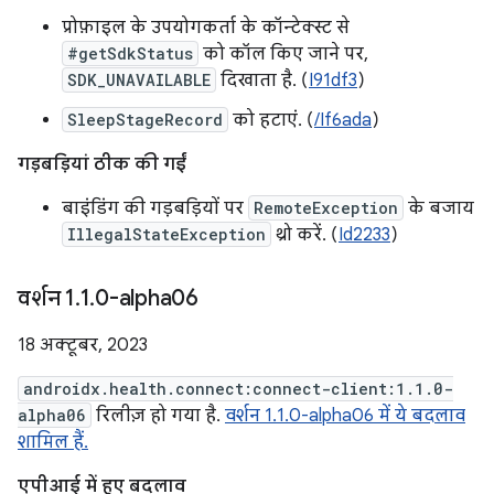
प्रोफ़ाइल के उपयोगकर्ता के कॉन्टेक्स्ट से
#getSdkStatus
को कॉल किए जाने पर,
SDK_UNAVAILABLE
दिखाता है. (
I91df3
)
SleepStageRecord
को हटाएं. (
/If6ada
)
गड़बड़ियां ठीक की गईं
बाइंडिंग की गड़बड़ियों पर
RemoteException
के बजाय
IllegalStateException
थ्रो करें. (
Id2233
)
वर्शन 1
.
1
.
0-alpha06
18 अक्टूबर, 2023
androidx.health.connect:connect-client:1.1.0-
alpha06
रिलीज़ हो गया है.
वर्शन 1.1.0-alpha06 में ये बदलाव
शामिल हैं.
एपीआई में हुए बदलाव