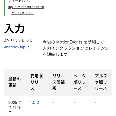
フィードバック
Input-Motionprediction
バージョン 1.0
入力
API リファレンス
今後の MotionEvents を予測して、
androidx.input
入力インタラクションのレイテンシ
を短縮します
安定版
リリー
ベータ
アルフ
最新の
リリー
ス候補
版リリ
ァ版リ
更新
ス
版
ース
リース
2025 年
1.0.0
-
-
-
11 月 19
日