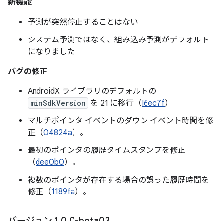
新機能
予測が突然停止することはない
システム予測ではなく、組み込み予測がデフォルト
になりました
バグの修正
AndroidX ライブラリのデフォルトの
minSdkVersion
を 21 に移行（
I6ec7f
）
マルチポインタ イベントのダウン イベント時間を修
正（
04824a
）。
最初のポインタの履歴タイムスタンプを修正
（
dee0b0
）。
複数のポインタが存在する場合の誤った履歴時間を
修正（
1189fa
）。
バージョン 1
.
0
.
0-beta03