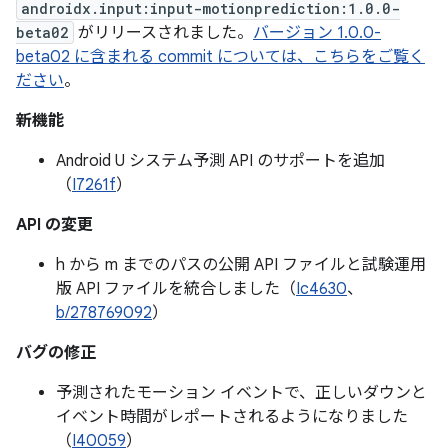
androidx.input:input-motionprediction:1.0.0-
beta02
がリリースされました。
バージョン 1.0.0-
beta02 に含まれる commit については、こちらをご覧く
ださい
。
新機能
Android U システム予測 API のサポートを追加
（
I7261f
）
API の変更
h から m までのパスの公開 API ファイルと試験運用
版 API ファイルを統合しました（
Ic4630
、
b/278769092
）
バグの修正
予測されたモーション イベントで、正しいダウンと
イベント時間がレポートされるようになりました
（
I40059
）