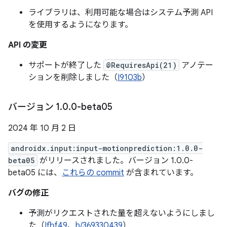
ライブラリは、利用可能な場合はシステム予測 API
を使用するようになります。
API の変更
サポートが終了した
@RequiresApi(21)
アノテー
ションを削除しました（
I9103b
）
バージョン 1
.
0
.
0-beta05
2024 年 10 月 2 日
androidx.input:input-motionprediction:1.0.0-
beta05
がリリースされました。バージョン 1.0.0-
beta05 には、
これらの commit
が含まれています。
バグの修正
予測がリクエストされた量を超えないようにしまし
た（
Ifbf49
、
b/369330439
）