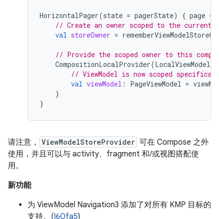
HorizontalPager
(
state
=
pagerState
)
{
page
-
// Create an owner scoped to the current 
val
storeOwner
=
rememberViewModelStoreOw
// Provide the scoped owner to this compo
CompositionLocalProvider
(
LocalViewModelSt
// ViewModel is now scoped specifical
val
viewModel
:
PageViewModel
=
viewMo
}
}
请注意，
ViewModelStoreProvider
可在 Compose 之外
使用，并且可以与 activity、fragment 和/或视图搭配使
用。
新功能
为 ViewModel Navigation3 添加了对所有 KMP 目标的
支持。(
I60fa5
)