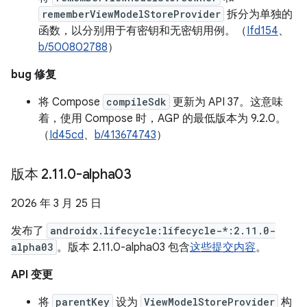
rememberViewModelStoreProvider
拆分为单独的
函数，以分别用于有密钥和无密钥用例。（
Ifd154
、
b/500802788
）
bug 修复
将 Compose
compileSdk
更新为 API 37。这意味
着，使用 Compose 时，AGP 的最低版本为 9.2.0。
（
Id45cd
、
b/413674743
）
版本 2
.
11
.
0-alpha03
2026 年 3 月 25 日
发布了
androidx.lifecycle:lifecycle-*:2.11.0-
alpha03
。版本 2.11.0-alpha03 包含
这些提交内容
。
API 变更
将
parentKey
设为
ViewModelStoreProvider
构