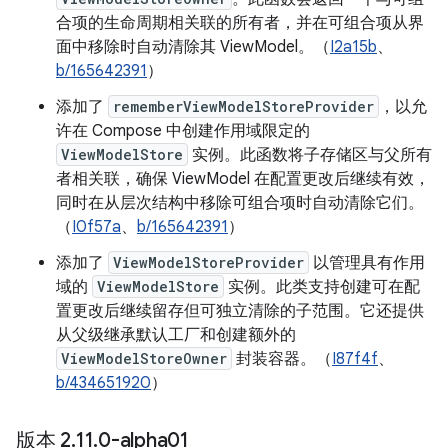
合项的生命周期相关联的所有者，并在可组合项从界
面中移除时自动清除其 ViewModel。（
I2a15b
、
b/165642391
）
添加了
rememberViewModelStoreProvider
，以允
许在 Compose 中创建作用域限定的
ViewModelStore
实例。此函数将子存储区与父所有
者相关联，确保 ViewModel 在配置更改后继续有效，
同时在从层次结构中移除可组合项时自动清除它们。
（
I0f57a
、
b/165642391
）
添加了
ViewModelStoreProvider
以管理具有作用
域的
ViewModelStore
实例。此类支持创建可在配
置更改后继续留存但可独立清除的子范围。它还提供
从父级继承默认工厂和创建额外的
ViewModelStoreOwner
封装容器。（
I87f4f
、
b/434651920
）
版本 2
.
11
.
0-alpha01