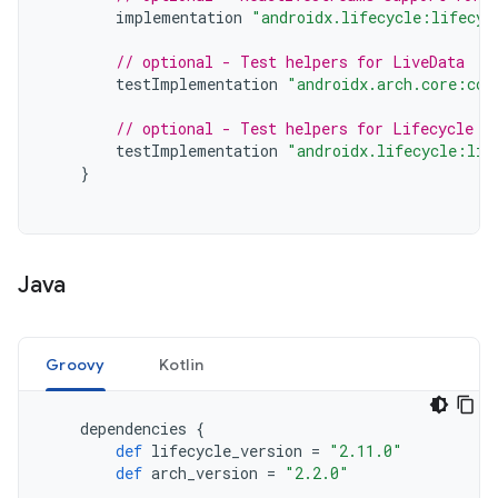
implementation
"androidx.lifecycle:lifecyc
// optional - Test helpers for LiveData
testImplementation
"androidx.arch.core:cor
// optional - Test helpers for Lifecycle r
testImplementation
"androidx.lifecycle:lif
}
Java
Groovy
Kotlin
dependencies
{
def
lifecycle_version
=
"2.11.0"
def
arch_version
=
"2.2.0"