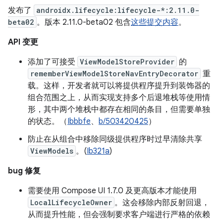
发布了
androidx.lifecycle:lifecycle-*:2.11.0-
beta02
。版本 2.11.0-beta02 包含
这些提交内容
。
API 变更
添加了可接受
ViewModelStoreProvider
的
rememberViewModelStoreNavEntryDecorator
重
载。这样，开发者就可以将提供程序提升到装饰器的
组合范围之上，从而实现支持多个后退堆栈等使用情
形，其中两个堆栈中都存在相同的条目，但需要单独
的状态。（
Ibbbfe
、
b/503420425
）
防止在从组合中移除同级提供程序时过早清除共享
ViewModels
。(
Ib321a
)
bug 修复
需要使用 Compose UI 1.7.0 及更高版本才能使用
LocalLifecycleOwner
。这会移除内部反射回退，
从而提升性能，但会强制要求客户端进行严格的依赖