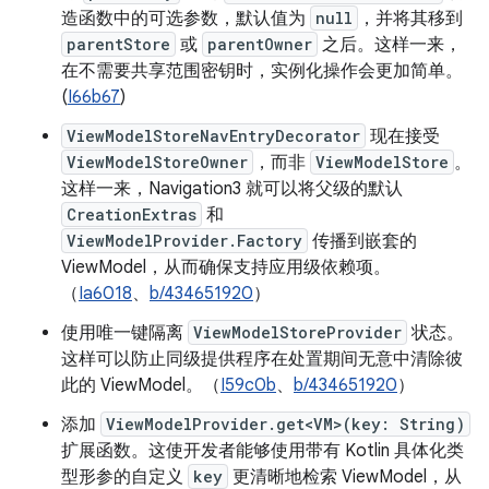
造函数中的可选参数，默认值为
null
，并将其移到
parentStore
或
parentOwner
之后。这样一来，
在不需要共享范围密钥时，实例化操作会更加简单。
(
I66b67
)
ViewModelStoreNavEntryDecorator
现在接受
ViewModelStoreOwner
，而非
ViewModelStore
。
这样一来，Navigation3 就可以将父级的默认
CreationExtras
和
ViewModelProvider.Factory
传播到嵌套的
ViewModel，从而确保支持应用级依赖项。
（
Ia6018
、
b/434651920
）
使用唯一键隔离
ViewModelStoreProvider
状态。
这样可以防止同级提供程序在处置期间无意中清除彼
此的 ViewModel。（
I59c0b
、
b/434651920
）
添加
ViewModelProvider.get<VM>(key: String)
扩展函数。这使开发者能够使用带有 Kotlin 具体化类
型形参的自定义
key
更清晰地检索 ViewModel，从