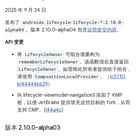
2025 年 9 月 24 日
发布了
androidx.lifecycle:lifecycle-*:2.10.0-
alpha04
。版本 2.10.0-alpha04 包含
这些提交内容
。
API 变更
将
LifecycleOwner
可组合项重构为
rememberLifecycleOwner
。该函数现在直接返回
LifecycleOwner
。如需将此所有者提供给子组合，
请使用
CompositionLocalProvider
。（
Ic57f0
、
b/444446629
）
向 lifecycle-viewmodel-navigation3 添加了 KMP
桩，以便 JetBrains 提供填充这些目标的 fork，从而
支持 CMP。(
I44a4c
)
版本 2
.
10
.
0-alpha03