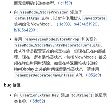
而无需明确传递类类型。(
Ic1f59
)
向
ViewModelStoreProvider
添加了
defaultArgs
支持，以允许使用默认
SavedState
值初始化 ViewModel。（
I1e933
、
b/434651920
、
b/165642391
）
弃用
removeViewModelStoreOnPop
和关联的
ViewModelStoreNavEntryDecoratorDefaults
。
此 API 曾是配置更改的权宜措施，但现在已在内部处
理。现在，所有装饰器状态（包括 ViewModel）都必
须在弹出时同时清除。如需在将返回堆栈传递给
NavDisplay 之外的时间保留装饰器状态，请使用
rememberDecoratedNavEntries
API。(
I852d9
)
bug 修复
向
CreationExtras.Key
添加
toString()
以显示
类名称。(
I5de52
)