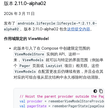
版本 2
.
11
.
0-alpha02
2026 年 3 月 11 日
发布了
androidx.lifecycle:lifecycle-*:2.11.0-
alpha02
。版本 2.11.0-alpha02 包含
这些提交内容
。
作用域限定的 ViewModel
此版本引入了在 Compose 中创建限定范围的
ViewModelStore
实例的 API。这样一
来，
ViewModels
就可以与特定的界面范围（例如单
个
Pager
页面或
LazyList
项目）相关联。这些
ViewModels
在配置更改后仍继续有效，并且会在其
对应的可组合项从层次结构中永久移除时自动清除。
// Hoist the parent provider outside the Page
val
provider
=
rememberViewModelStoreProvider
val
pagerState
=
rememberPagerState
(
pageCount