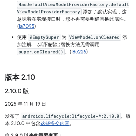
HasDefaultViewModelProviderFactory.default
ViewModelProviderFactory
添加了默认实现，这
意味着在实现接口时，您不再需要明确替换此属性。
(
Ia7095
)
使用
@EmptySuper
为
ViewModel.onCleared
添
加注解，以明确指出替换方法无需调用
super.onCleared()
。(
I8c226
)
版本 2
.
10
2
.
10
.
0 版
2025 年 11 月 19 日
发布了
androidx.lifecycle:lifecycle-*:2.10.0
。版
本 2.10.0 中包含
这些提交内容
。
自 2.9.0 以来的重要变更
：