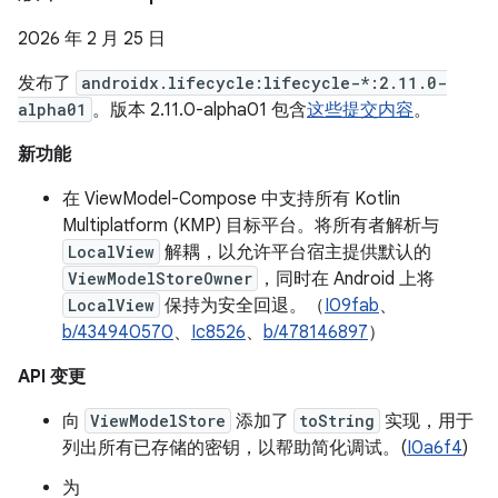
2026 年 2 月 25 日
发布了
androidx.lifecycle:lifecycle-*:2.11.0-
alpha01
。版本 2.11.0-alpha01 包含
这些提交内容
。
新功能
在 ViewModel-Compose 中支持所有 Kotlin
Multiplatform (KMP) 目标平台。将所有者解析与
LocalView
解耦，以允许平台宿主提供默认的
ViewModelStoreOwner
，同时在 Android 上将
LocalView
保持为安全回退。（
I09fab
、
b/434940570
、
Ic8526
、
b/478146897
）
API 变更
向
ViewModelStore
添加了
toString
实现，用于
列出所有已存储的密钥，以帮助简化调试。(
I0a6f4
)
为