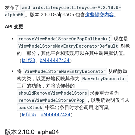
发布了
androidx.lifecycle:lifecycle-*:2.10.0-
alpha05
。版本 2.10.0-alpha05 包含
这些提交内容
。
API 变更
removeViewModelStoreOnPopCallback()
现在是
ViewModelStoreNavEntryDecoratorDefault
对象
的一部分，其他平台和实现可以在其中调用默认值。
（
Ia1f23
、
b/444447434
）
将
ViewModelStoreNavEntryDecorator
从函数重
构为类，以更好地反映其作为
NavEntryDecorator
工厂的功能，并将装饰器的
shouldRemoveViewModelStore
形参重命名为
removeViewModelStoreOnPop
，以明确说明仅当从
backStack
中弹出条目时才会调用此回调。
（
Iefdc5
、
b/444447434
）
版本 2
.
10
.
0-alpha04