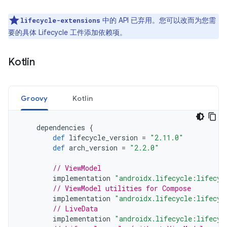
中的 API 已弃用。您可以改而为您需
lifecycle-extensions
要的具体 Lifecycle 工件添加依赖项。
Kotlin
Groovy
Kotlin
dependencies
{
def
lifecycle_version
=
"2.11.0"
def
arch_version
=
"2.2.0"
// ViewModel
implementation
"androidx.lifecycle:lifecyc
// ViewModel utilities for Compose
implementation
"androidx.lifecycle:lifecyc
// LiveData
implementation
"androidx.lifecycle:lifecyc