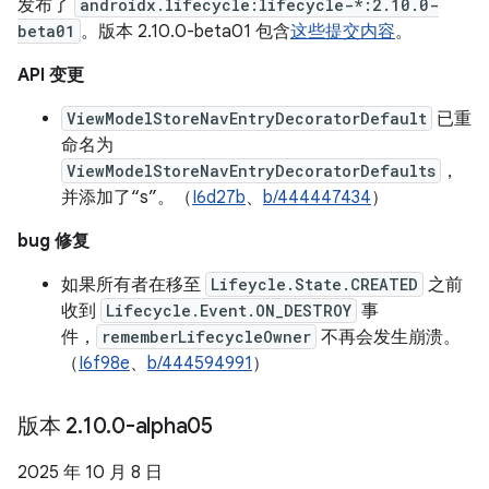
发布了
androidx.lifecycle:lifecycle-*:2.10.0-
beta01
。版本 2.10.0-beta01 包含
这些提交内容
。
API 变更
ViewModelStoreNavEntryDecoratorDefault
已重
命名为
ViewModelStoreNavEntryDecoratorDefaults
，
并添加了“s”。（
I6d27b
、
b/444447434
）
bug 修复
如果所有者在移至
Lifeycle.State.CREATED
之前
收到
Lifecycle.Event.ON_DESTROY
事
件，
rememberLifecycleOwner
不再会发生崩溃。
（
I6f98e
、
b/444594991
）
版本 2
.
10
.
0-alpha05
2025 年 10 月 8 日