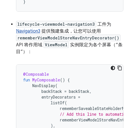
}
lifecycle-viewmodel-navigation3
工件为
Navigation3
提供预建集成，让您可以使用
rememberViewModelStoreNavEntryDecorator()
API 将作用域
ViewModel
实例限定为各个屏幕（“条
目”）：
@Composable
fun
MyComposable
()
{
NavDisplay
(
backStack
=
backStack
,
entryDecorators
=
listOf
(
rememberSaveableStateHolderNa
// Add this line to automatic
rememberViewModelStoreNavEntr
),