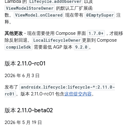
Lambda 的
Lifecycle.addObserver
以及
ViewModelStoreOwner
的默认工厂扩展函
数。
ViewModel.onCleared
现在带有
@EmptySuper
注
释。
其他更改
- 现在需要使用 Compose 界面
1.7.0+
，才能移
除反射回退。
LocalLifecycleOwner
更新到 Compose
compileSdk
需要最低 AGP 版本
9.2.0
。
版本 2
.
11
.
0-rc01
2026 年 6 月 3 日
发布了
androidx.lifecycle:lifecycle-*:2.11.0-
rc01
。版本 2.11.0-rc01 包含
这些提交内容
。
版本 2
.
11
.
0-beta02
2026 年 5 月 19 日