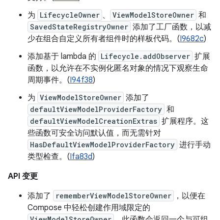
为
LifecycleOwner
、
ViewModelStoreOwner
和
SavedStateRegistryOwner
添加了工厂函数，以减
少在组合自定义所有者组件时的样板代码。(
I9682c
)
添加基于 lambda 的
Lifecycle.addObserver
扩展
函数，以允许在不实例化匿名对象的情况下观察生命
周期事件。(
I94f38
)
为
ViewModelStoreOwner
添加了
defaultViewModelProviderFactory
和
defaultViewModelCreationExtras
扩展程序。这
些函数可安全访问默认值，而无需针对
HasDefaultViewModelProviderFactory
进行手动
类型检查。(
Ifa83d
)
API 变更
添加了
rememberViewModelStoreOwner
，以便在
Compose 中轻松创建作用域限定的
ViewModelStoreOwner
。此函数会返回一个与可组