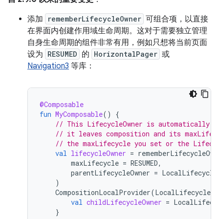
添加
rememberLifecycleOwner
可组合项，以直接
在界面内创建作用域生命周期。这对于需要独立管理
自身生命周期的组件非常有用，例如只想将当前页面
设为
RESUMED
的
HorizontalPager
或
Navigation3
等库：
@Composable
fun
MyComposable
()
{
// This LifecycleOwner is automatically m
// it leaves composition and its maxLifec
// the maxLifecycle you set or the Lifecy
val
lifecycleOwner
=
rememberLifecycleOwn
maxLifecycle
=
RESUMED
,
parentLifecycleOwner
=
LocalLifecycle
)
CompositionLocalProvider
(
LocalLifecycleOw
val
childLifecycleOwner
=
LocalLifecy
}