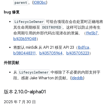
parent
。(
I080bc
)
bug 修复
LifecycleOwner
可组合项现在会在处置时正确地将
其生命周期移至
DESTROYED
。这样可以防止持有生
命周期引用的外部代码出现潜在的泄漏。（
I9e5b7
、
b/433659048
）
将默认 minSdk 从 API 21 移至 API 23（
Ibdfca
、
b/380448311
、
b/435705964
、
b/435705223
）
外部贡献
从
LifecycleOwner
中移除了不必要的内部支持字
段。感谢 Jake Wharton 的贡献。(
Ideddb
)
版本 2
.
10
.
0-alpha01
2025 年 7 月 30 日