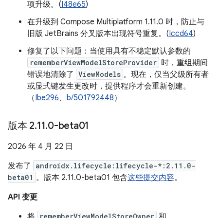
项升级。(
I48e65
)
在升级到 Compose Multiplatform 1.11.0 时，防止与
旧版 JetBrains 分叉版本出现符号重复。(
Iccd64
)
修复了以下问题：当使用具有不稳定默认参数的
rememberViewModelStoreProvider
时，重组期间
错误地清除了
ViewModels
。现在，仅当父级所有者
或显式键发生更改时，提供程序才会重新创建。
（
Ibe296
、
b/501792448
）
版本 2
.
11
.
0-beta01
2026 年 4 月 22 日
发布了
androidx.lifecycle:lifecycle-*:2.11.0-
beta01
。版本 2.11.0-beta01 包含
这些提交内容
。
API 变更
将
rememberViewModelStoreOwner
和