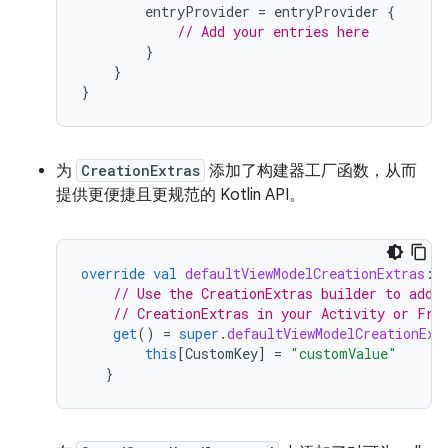
entryProvider
=
entryProvider
{
// Add your entries here
}
}
}
为
CreationExtras
添加了构建器工厂函数，从而
提供更便捷且更规范的 Kotlin API。
override
val
defaultViewModelCreationExtras
:
// Use the CreationExtras builder to add 
// CreationExtras in your Activity or Fra
get
()
=
super
.
defaultViewModelCreationExt
this
[
CustomKey
]
=
"customValue"
}